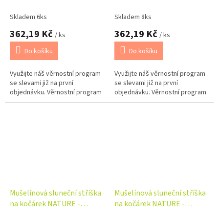
béžová
Skladem 6ks
Skladem 8ks
362,19 Kč
362,19 Kč
/ ks
/ ks
Do košíku
Do košíku
Využijte náš věrnostní program
Využijte náš věrnostní program
se slevami již na první
se slevami již na první
objednávku. Věrnostní program
objednávku. Věrnostní program
Mušelínová sluneční stříška
Mušelínová sluneční stříška
na kočárek NATURE -
na kočárek NATURE -
pudrově růžová
smetanová