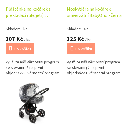
o
d
Pláštěnka na kočárek s
Moskytiéra na kočárek,
u
překladací rukojetí,
univerzální BabyOno - černá
k
transparentní
t
Skladem 3ks
Skladem 9ks
ů
107 Kč
125 Kč
/ ks
/ ks
Do košíku
Do košíku
Využijte náš věrnostní program
Využijte náš věrnostní program
se slevami již na první
se slevami již na první
objednávku. Věrnostní program
objednávku. Věrnostní program