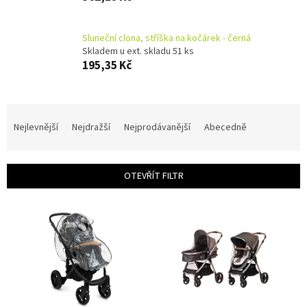
Sluneční clona, stříška na kočárek - černá
Skladem u ext. skladu 51 ks
195,35 Kč
Ř
a
Nejlevnější
Nejdražší
Nejprodávanější
Abecedně
z
e
n
OTEVŘÍT FILTR
í
p
V
r
ý
o
p
d
i
u
s
k
p
t
r
ů