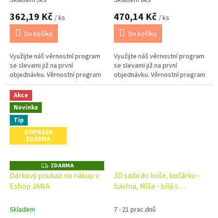
Skladem 5ks
Skladem 8ks
362,19 Kč
470,14 Kč
/ ks
/ ks
Do košíku
Do košíku
Využijte náš věrnostní program
Využijte náš věrnostní program
se slevami již na první
se slevami již na první
objednávku. Věrnostní program
objednávku. Věrnostní program
Akce
Novinka
Tip
DOPRAVA
ZDARMA
ZDARMA
Z
D
Dárkový poukaz na nákup v
3D sada do koše, kočárku -
A
Eshop JANA
bavlna, Míša - bílá s
R
M
potiskem
A
Skladem
7 - 21 prac.dnů