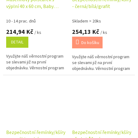
výplní 40 x 60 cm, Baby
- černá/bílá/grafit
Nellys, Maxi, bílý
10 - 14 prac. dnů
Skladem > 20ks
214,94 Kč
254,13 Kč
/ ks
/ ks
DETAIL
Do košíku
Využijte náš věrnostní program
Využijte náš věrnostní program
se slevami již na první
se slevami již na první
objednávku. Věrnostní program
objednávku. Věrnostní program
Bezpečnostní řemínky/kšíry
Bezpečnostní řemínky/kšíry