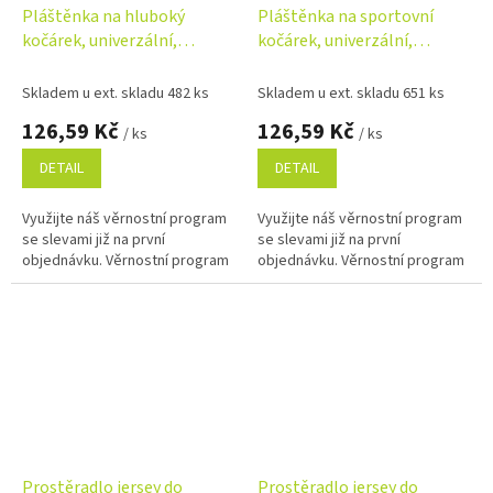
Pláštěnka na hluboký
Pláštěnka na sportovní
kočárek, univerzální,
kočárek, univerzální,
transparentní
transparentní
Skladem u ext. skladu 482 ks
Skladem u ext. skladu 651 ks
126,59 Kč
126,59 Kč
/ ks
/ ks
DETAIL
DETAIL
Využijte náš věrnostní program
Využijte náš věrnostní program
se slevami již na první
se slevami již na první
objednávku. Věrnostní program
objednávku. Věrnostní program
Prostěradlo jersey do
Prostěradlo jersey do