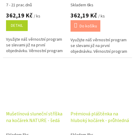
7 - 21 prac.dnů
Skladem 6ks
362,19 Kč
362,19 Kč
/ ks
/ ks
DETAIL
Do košíku
Využijte náš věrnostní program
Využijte náš věrnostní program
se slevami již na první
se slevami již na první
objednávku. Věrnostní program
objednávku. Věrnostní program
Mušelínová sluneční stříška
Prémiová pláštěnka na
na kočárek NATURE - šedá
hluboký kočárek - průhledná