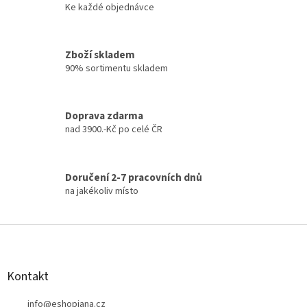
y
Ke každé objednávce
v
ý
p
Zboží skladem
i
90% sortimentu skladem
s
u
Doprava zdarma
nad 3900.-Kč po celé ČR
Doručení 2-7 pracovních dnů
na jakékoliv místo
Z
á
p
a
Kontakt
t
í
info
@
eshopjana.cz