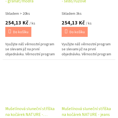
- granát/modrá
- šedo/růžové
Skladem > 20ks
Skladem 3ks
254,13 Kč
254,13 Kč
/ ks
/ ks
Do košíku
Do košíku
Využijte náš věrnostní program
Využijte náš věrnostní program
se slevami již na první
se slevami již na první
objednávku. Věrnostní program
objednávku. Věrnostní program
Mušelínová sluneční stříška
Mušelínová sluneční stříška
na kočárek NATURE -
na kočárek NATURE - jeans