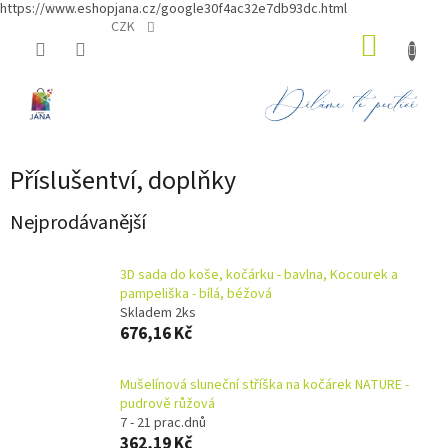
https://www.eshopjana.cz/google30f4ac32e7db93dc.html
Přejít
CZK
NÁKUP
na
obsah
KOŠÍK
Příslušentví, doplňky
Nejprodávanější
3D sada do koše, kočárku - bavlna, Kocourek a
pampeliška - bílá, béžová
Skladem 2ks
676,16 Kč
Mušelínová sluneční stříška na kočárek NATURE -
pudrově růžová
7 - 21 prac.dnů
362,19 Kč