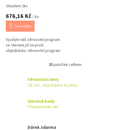
Skladem 2ks
676,16 Kč
/ ks
Do košíku
Využijte náš věrnostní program
se slevami již na první
objednávku. Věrnostní program
23
položek celkem
O
v
l
Věrnostní slevy
á
JIŽ na 1. objednávku % sleva
d
a
c
Slevové kody
í
Přehled kodu zde
p
r
v
k
Dárek zdarma