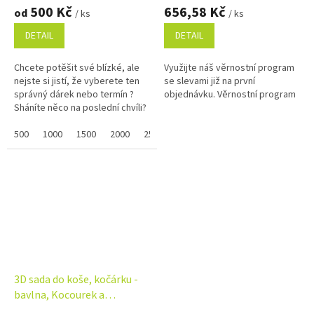
500 Kč
656,58 Kč
od
/ ks
/ ks
DETAIL
DETAIL
Chcete potěšit své blízké, ale
Využijte náš věrnostní program
nejste si jistí, že vyberete ten
se slevami již na první
správný dárek nebo termín ?
objednávku. Věrnostní program
Sháníte něco na poslední chvíli?
Náš dárkový poukaz pořídíte
online a po...
500
1000
1500
2000
2500
3000
3500
4000
4500
3D sada do koše, kočárku -
bavlna, Kocourek a
pampeliška - bílá, béžová