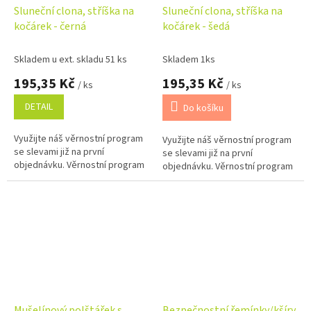
Sluneční clona, stříška na
Sluneční clona, stříška na
kočárek - černá
kočárek - šedá
Skladem u ext. skladu 51 ks
Skladem 1ks
195,35 Kč
195,35 Kč
/ ks
/ ks
DETAIL
Do košíku
Využijte náš věrnostní program
Využijte náš věrnostní program
se slevami již na první
se slevami již na první
objednávku. Věrnostní program
objednávku. Věrnostní program
Mušelínový polštářek s
Bezpečnostní řemínky/kšíry