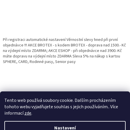
Při registraci automatické nastavení Věrnostní slevy hned při první
objednávce !!! AKCE BROTEX - s kodem BROTEX - doprava nad 1500.- Kč
na výdejní místo ZDARMA; AKCE ESHOP - při objednávce nad 3900.-Kč
máte dopravu na výdejní místo ZDARMA Sleva 5% na nákup s kartou
SPHERE, CARD, Rodinné pasy, Senior pasy
Tento web používá soubory cookie. Dalším procházením
tohoto webu vyjadřujete souhlas s jejich používáním.. Více
informací
zde
.
Vytvořil Shoptet
Věrnostní porgram: Již od první objednávky s registrací automaticky
Nastavení
nastavená Věrnostní sleva 3% - 10% na Všechny Vaše další nákupy. Čím