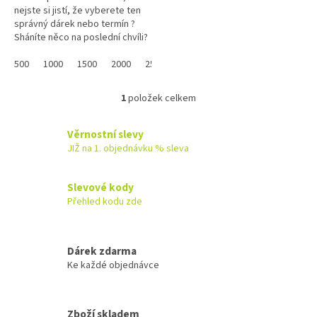
nejste si jistí, že vyberete ten
správný dárek nebo termín ?
Sháníte něco na poslední chvíli?
Náš dárkový poukaz pořídíte
online a po...
500
1000
1500
2000
2500
3000
3500
4000
4500
1
položek celkem
O
v
l
Věrnostní slevy
á
JIŽ na 1. objednávku % sleva
d
a
c
Slevové kody
í
Přehled kodu zde
p
r
v
k
Dárek zdarma
y
Ke každé objednávce
v
ý
p
Zboží skladem