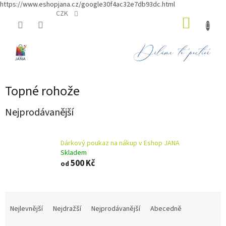
https://www.eshopjana.cz/google30f4ac32e7db93dc.html
Přejít
CZK
NÁKUP
na
obsah
KOŠÍK
Topné rohože
Nejprodávanější
Dárkový poukaz na nákup v Eshop JANA
Skladem
500 Kč
od
Ř
a
Nejlevnější
Nejdražší
Nejprodávanější
Abecedně
z