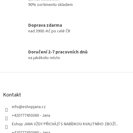
i
90% sortimentu skladem
s
u
Doprava zdarma
nad 3900.-Kč po celé ČR
Doručení 2-7 pracovních dnů
na jakékoliv místo
Z
á
p
a
Kontakt
t
í
info
@
eshopjana.cz
+420777450360 - Jana
Eshop JANA VŽDY PŘICHÁZÍ S NABÍDKOU KVALITNÍHO ZBOŽÍ...
+420777450360 - Jana