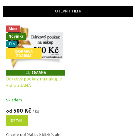
e
n
OTEVŘÍT FILTR
í
p
V
r
Akce
ý
o
Novinka
p
d
i
Tip
u
s
DOPRAVA
k
ZDARMA
p
t
r
ů
o
ZDARMA
Z
D
d
Dárkový poukaz na nákup v
A
u
Eshop JANA
R
M
k
A
t
Skladem
ů
500 Kč
od
/ ks
DETAIL
Chcete potěšit své blízké, ale