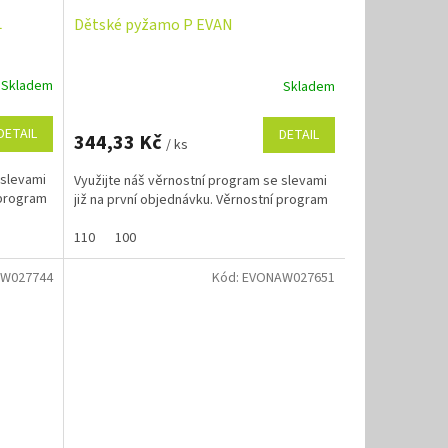
L
Dětské pyžamo P EVAN
Skladem
Skladem
DETAIL
DETAIL
344,33 Kč
/ ks
 slevami
Využijte náš věrnostní program se slevami
 program
již na první objednávku. Věrnostní program
110
100
W027744
Kód:
EVONAW027651