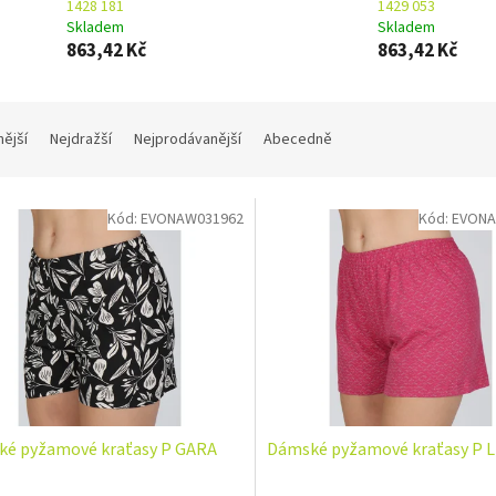
1428 181
1429 053
Skladem
Skladem
863,42 Kč
863,42 Kč
nější
Nejdražší
Nejprodávanější
Abecedně
Kód:
EVONAW031962
Kód:
EVONA
é pyžamové kraťasy P GARA
Dámské pyžamové kraťasy P L