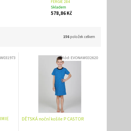
FERGIE 284
Skladem
578,86 Kč
156
položek celkem
W031973
Kód:
EVONAW032620
IMIE
DĚTSKÁ noční košile P CASTOR