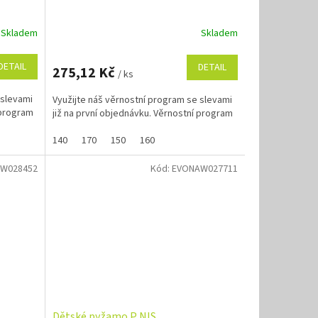
Skladem
Skladem
DETAIL
DETAIL
275,12 Kč
/ ks
 slevami
Využijte náš věrnostní program se slevami
 program
již na první objednávku. Věrnostní program
140
170
150
160
W028452
Kód:
EVONAW027711
Dětské pyžamo P NIS