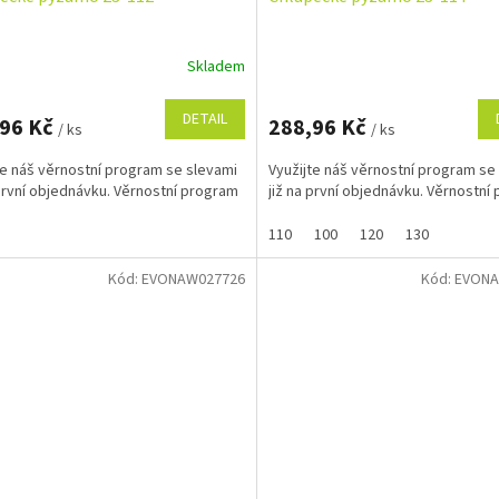
Skladem
DETAIL
,96 Kč
288,96 Kč
/ ks
/ ks
te náš věrnostní program se slevami
Využijte náš věrnostní program se
 první objednávku. Věrnostní program
již na první objednávku. Věrnostní
110
100
120
130
Kód:
EVONAW027726
Kód:
EVONA