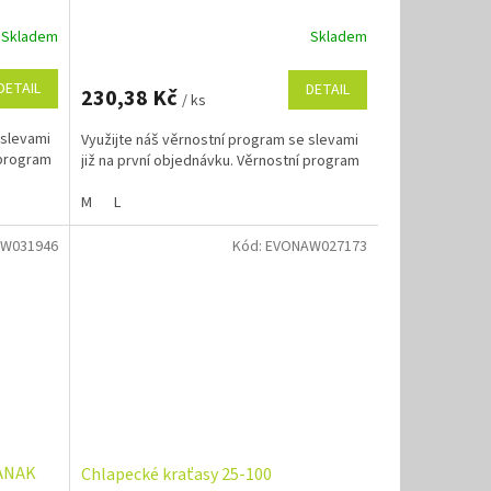
Skladem
Skladem
DETAIL
DETAIL
230,38 Kč
/ ks
 slevami
Využijte náš věrnostní program se slevami
 program
již na první objednávku. Věrnostní program
M
L
W031946
Kód:
EVONAW027173
PANAK
Chlapecké kraťasy 25-100