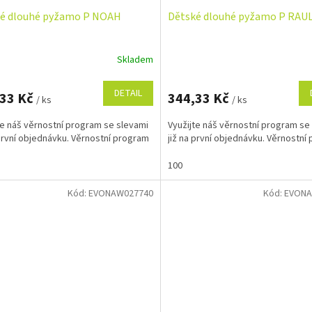
é dlouhé pyžamo P NOAH
Dětské dlouhé pyžamo P RAU
Skladem
DETAIL
,33 Kč
344,33 Kč
/ ks
/ ks
te náš věrnostní program se slevami
Využijte náš věrnostní program se
 první objednávku. Věrnostní program
již na první objednávku. Věrnostní
100
Kód:
EVONAW027740
Kód:
EVONA