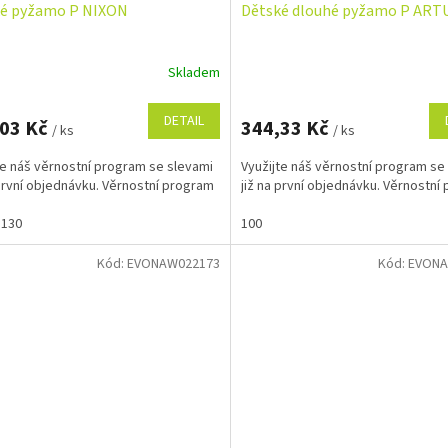
é pyžamo P NIXON
Dětské dlouhé pyžamo P ART
Skladem
DETAIL
,03 Kč
344,33 Kč
/ ks
/ ks
te náš věrnostní program se slevami
Využijte náš věrnostní program se
 první objednávku. Věrnostní program
již na první objednávku. Věrnostní
130
100
Kód:
EVONAW022173
Kód:
EVONA