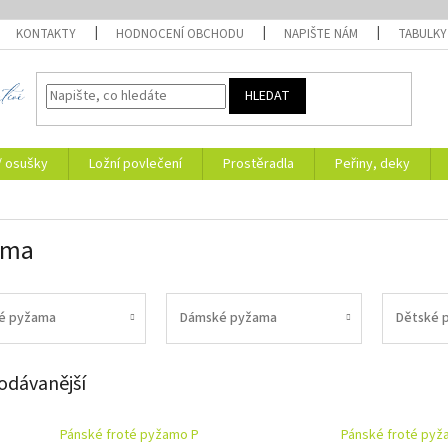
KONTAKTY
HODNOCENÍ OBCHODU
NAPIŠTE NÁM
TABULKY
HLEDAT
/ osušky
Ložní povlečení
Prostěradla
Peřiny, deky
ama
é pyžama
Dámské pyžama
Dětské 
odávanější
Pánské froté pyžamo P
Pánské froté pyž