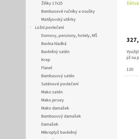
Dětsk
Žíňky 17x25
Bambusové ručníky a osušky
Matějovský utěrky
Ložní povlečení
Domovy, penziony, hotely, MŠ
327
Bavlna hladká
Využij
Bavlněný satén
již na
Krep
Flanel
120
Bambusový satén
Saténové povlečení
Mako satén
Mako jersey
Mako damašek
Bambusový damašek
Damašek
Mikroplyš bavlněný