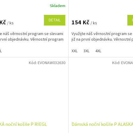
Skladem
DETAIL
 Kč
154 Kč
/ ks
/ ks
te náš věrnostní program se slevami
Využijte náš věrnostní program se
 první objednávku. Věrnostní program
již na první objednávku. Věrnostní
L
XXL
3XL
4XL
Kód:
EVONAW032630
Kód:
EVONA
Á noční košile P RIEGL
Dámská noční košile P ALASKA