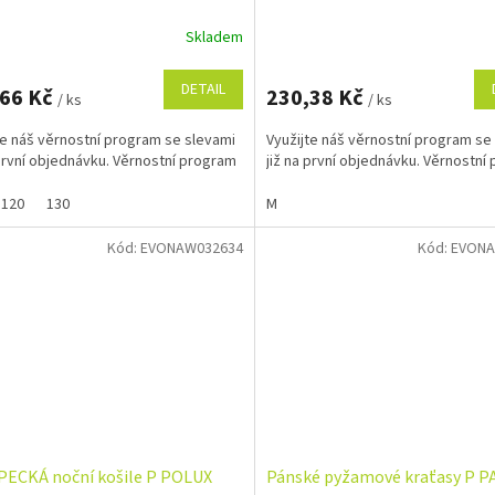
Skladem
DETAIL
,66 Kč
230,38 Kč
/ ks
/ ks
te náš věrnostní program se slevami
Využijte náš věrnostní program se
 první objednávku. Věrnostní program
již na první objednávku. Věrnostní
120
130
M
Kód:
EVONAW032634
Kód:
EVONA
ECKÁ noční košile P POLUX
Pánské pyžamové kraťasy P 