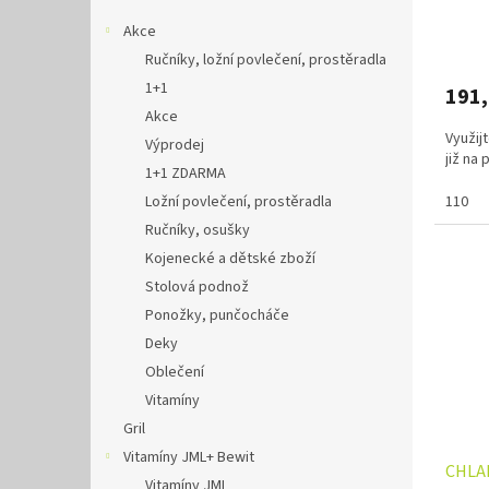
Akce
Ručníky, ložní povlečení, prostěradla
1+1
191
Akce
Využij
Výprodej
již na
1+1 ZDARMA
Ložní povlečení, prostěradla
110
Ručníky, osušky
Kojenecké a dětské zboží
Stolová podnož
Ponožky, punčocháče
Deky
Oblečení
Vitamíny
Gril
Vitamíny JML+ Bewit
CHLAP
Vitamíny JML