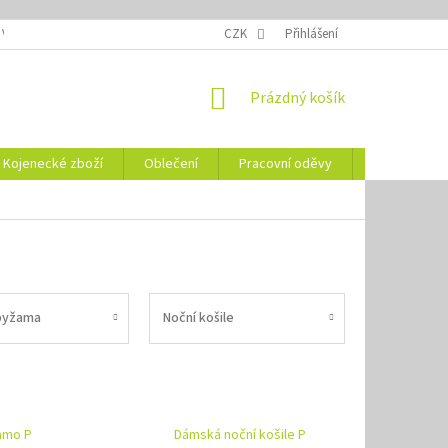
 VELIKOSTÍ
OZNAČENÍ DEN
NÁVODY NA ÚDRŽBU
CZK
Přihlášení
VYSVĚTLENÍ
NÁKUPNÍ
Prázdný košík
KOŠÍK
Kojenecké zboží
Oblečení
Pracovní oděvy
Vše pro HO
pyžama
Noční košile
amo P
Dámská noční košile P