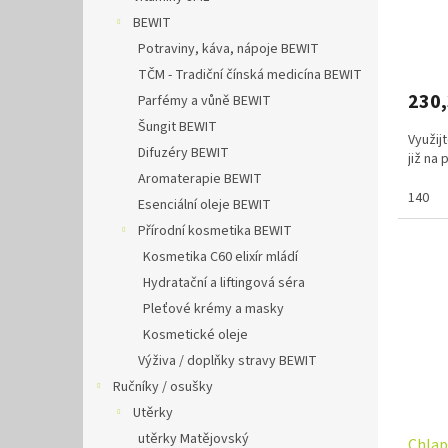
BEWIT
Potraviny, káva, nápoje BEWIT
TČM - Tradiční čínská medicína BEWIT
230
Parfémy a vůně BEWIT
Šungit BEWIT
Využij
Difuzéry BEWIT
již na
Aromaterapie BEWIT
140
Esenciální oleje BEWIT
Přírodní kosmetika BEWIT
Kosmetika C60 elixír mládí
Hydratační a liftingová séra
Pleťové krémy a masky
Kosmetické oleje
Výživa / doplňky stravy BEWIT
Ručníky / osušky
Utěrky
utěrky Matějovský
Chlap