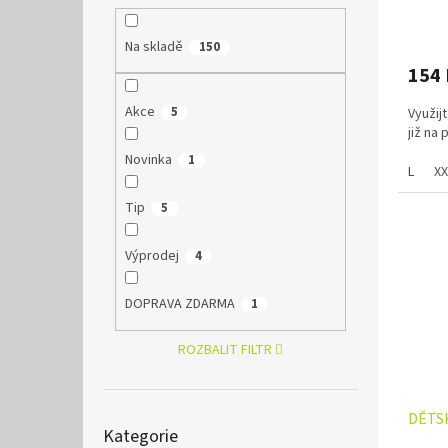
ů
Na skladě
150
154
Akce
5
Využij
již na
Novinka
1
L
XX
Tip
5
Výprodej
4
DOPRAVA ZDARMA
1
ROZBALIT FILTR
Přeskočit
DĚTSK
Kategorie
kategorie