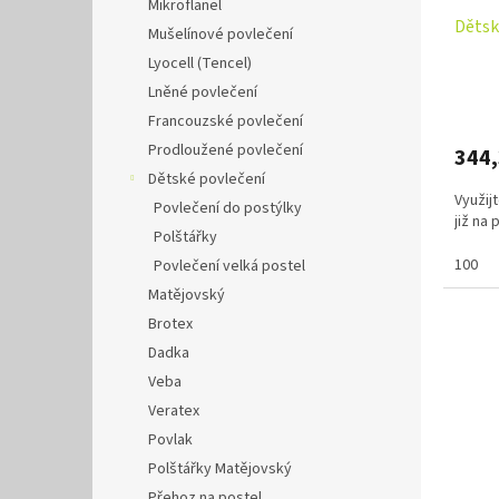
Mikroflanel
Dětsk
Mušelínové povlečení
Lyocell (Tencel)
Lněné povlečení
Francouzské povlečení
Prodloužené povlečení
344
Dětské povlečení
Využij
Povlečení do postýlky
již na
Polštářky
100
Povlečení velká postel
Matějovský
Brotex
Dadka
Veba
Veratex
Povlak
Polštářky Matějovský
Přehoz na postel