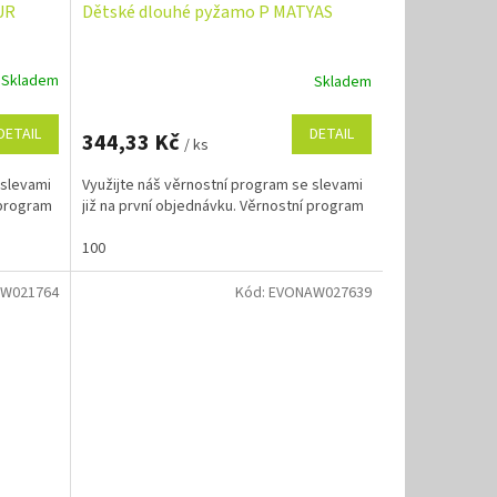
UR
Dětské dlouhé pyžamo P MATYAS
Skladem
Skladem
DETAIL
DETAIL
344,33 Kč
/ ks
 slevami
Využijte náš věrnostní program se slevami
 program
již na první objednávku. Věrnostní program
100
W021764
Kód:
EVONAW027639