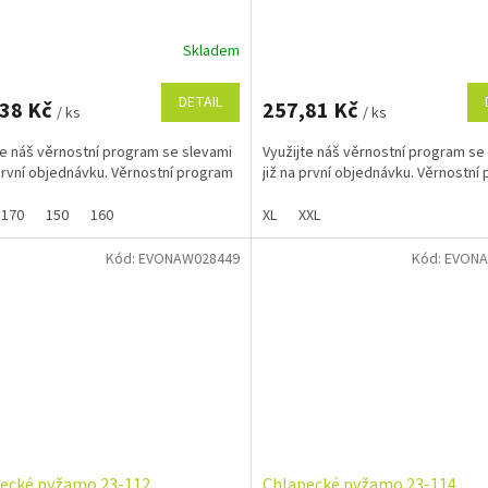
Skladem
DETAIL
,38 Kč
257,81 Kč
/ ks
/ ks
te náš věrnostní program se slevami
Využijte náš věrnostní program se
 první objednávku. Věrnostní program
již na první objednávku. Věrnostní
170
150
160
XL
XXL
Kód:
EVONAW028449
Kód:
EVONA
ecké pyžamo 23-112
Chlapecké pyžamo 23-114