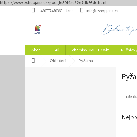
https://www.eshopjana.cz/google30f4ac32e7db93dc.html
Přejít
+420777450360 - Jana
info@eshopjana.cz
na
obsah
Akce
Gril
Vitamíny JML+ Bewit
Ručníky 
Domů
Oblečení
Pyžama
P
Pyž
o
s
t
r
Pánsk
a
n
Nejpr
n
í
p