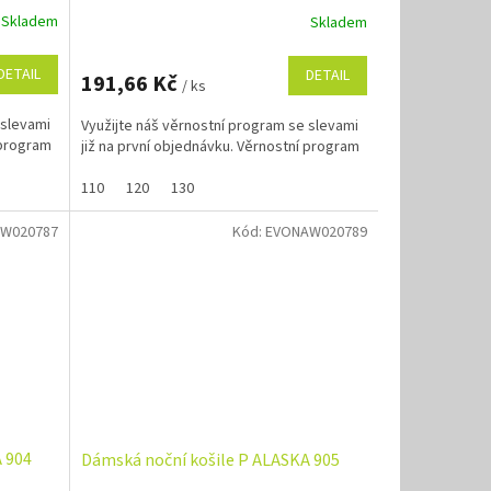
Skladem
Skladem
DETAIL
DETAIL
191,66 Kč
/ ks
 slevami
Využijte náš věrnostní program se slevami
 program
již na první objednávku. Věrnostní program
110
120
130
W020787
Kód:
EVONAW020789
 904
Dámská noční košile P ALASKA 905