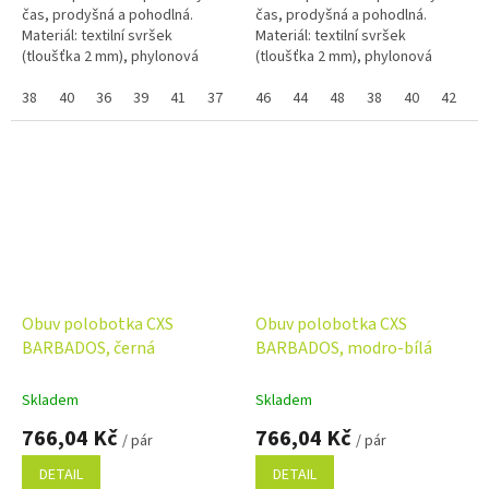
čas, prodyšná a pohodlná.
čas, prodyšná a pohodlná.
Materiál: textilní svršek
Materiál: textilní svršek
(tloušťka 2 mm), phylonová
(tloušťka 2 mm), phylonová
podešev. Pokud nejde vybrat
podešev. Pokud nejde vybrat
samostatná velikost zboží a
38
40
36
39
41
37
samostatná velikost zboží a
46
44
48
38
40
42
4
zobrazuje se...
zobrazuje se...
Obuv polobotka CXS
Obuv polobotka CXS
BARBADOS, černá
BARBADOS, modro-bílá
Skladem
Skladem
766,04 Kč
766,04 Kč
/ pár
/ pár
DETAIL
DETAIL