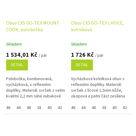
Obuv CXS GO-TEX MOUNT
Obuv CXS GO-TEX LHOCE,
COOK, polobotka
kotníková
Skladem
Skladem
1 534,01 Kč
1 726 Kč
/ pár
/ pár
DETAIL
DETAIL
Polobotka, kombinovaná,
Vycházková kotníková obuv s
vycházková, s reflexními
reflexními doplňky. Materiál:
doplňky. Materiál: svršek z velmi
svršek z lícové 1,5mm kůže,
kvalitní 2,2 mm silné nubukové
okopová a patní část zesílena
kůže kombinovaný s
odolnou gumou, límec z mesh
voděodolnou membránou
46
44
48
38
40
42
39
materiálu, textilní podšívka...
46
41
44
43
48
45
38
37
40
47
42
3
GOTEX, kombinovaná...