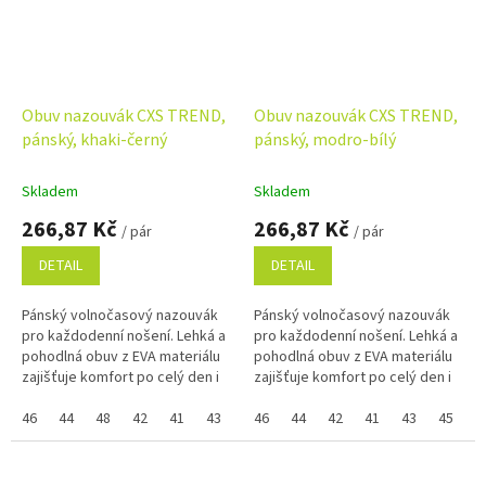
Obuv nazouvák CXS TREND,
Obuv nazouvák CXS TREND,
pánský, khaki-černý
pánský, modro-bílý
Skladem
Skladem
266,87 Kč
266,87 Kč
/ pár
/ pár
DETAIL
DETAIL
Pánský volnočasový nazouvák
Pánský volnočasový nazouvák
pro každodenní nošení. Lehká a
pro každodenní nošení. Lehká a
pohodlná obuv z EVA materiálu
pohodlná obuv z EVA materiálu
zajišťuje komfort po celý den i
zajišťuje komfort po celý den i
snadnou údržbu. Perforace
snadnou údržbu. Perforace
vrchní části umožňuje...
46
44
48
42
41
43
45
vrchní části umožňuje...
46
47
44
42
41
43
45