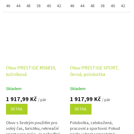
Vám skupinově, napište ji do
pohodlným střihem zaručují
poznámky na konci objednávky.
46
44
48
38
40
42
36
vysoký komfort při nošení a při
46
39
44
41
48
43
38
45
40
37
42
47
3
Využijte...
správné...
Obuv PRESTIGE M56810,
Obuv PRESTIGE SPORT,
kotníková
černá, polobotka
Skladem
Skladem
1 917,99 Kč
1 917,99 Kč
/ pár
/ pár
DETAIL
DETAIL
Obuv s širokým použitím pro
Polobotka, celokožená,
volný čas, turistiku, rekreační
pracovní a sportovní. Pokud