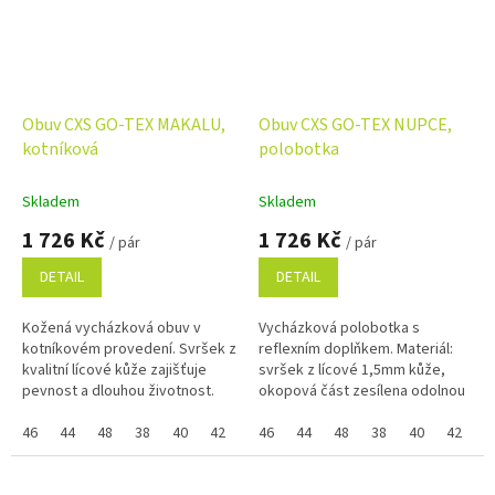
Obuv CXS GO-TEX MAKALU,
Obuv CXS GO-TEX NUPCE,
kotníková
polobotka
Skladem
Skladem
1 726 Kč
1 726 Kč
/ pár
/ pár
DETAIL
DETAIL
Kožená vycházková obuv v
Vycházková polobotka s
kotníkovém provedení. Svršek z
reflexním doplňkem. Materiál:
kvalitní lícové kůže zajišťuje
svršek z lícové 1,5mm kůže,
pevnost a dlouhou životnost.
okopová část zesílena odolnou
Okopová i patní část je zesílena
gumou, límec z mesh materiálu,
odolnou gumou pro vyšší...
46
44
48
38
40
42
39
textilní podšívka kombinovaná
46
41
44
43
48
45
38
37
40
47
42
3
s...