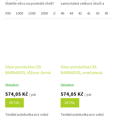
Sháníte něco na poslední chvíli?
samostatná velikost zboží a
Náš dárkový poukaz pořídíte
zobrazuje se Vám skupinově,
online a po...
500
1000
1500
2000
2500
napište ji do poznámky na
46
3000
44
3500
42
41
4000
43
4500
45
konci...
Obuv polobotka CXS
Obuv polobotka CXS
BARBADOS, růžovo-černá
BARBADOS, smetanová
Skladem
Skladem
574,05 Kč
574,05 Kč
/ pár
/ pár
DETAIL
DETAIL
Textilní polobotka pro volný
Textilní polobotka pro volný