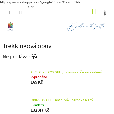
https://www.eshopjana.cz/google30f4ac32e7db93dc.html
Přejít
CZK
NÁKUP
na
obsah
KOŠÍK
Trekkingová obuv
Nejprodávanější
AKCE Obuv CXS GULF, nazouvák, černo - zelený
Vyprodáno
165 Kč
Obuv CXS GULF, nazouvák, černo - zelený
Skladem
132,47 Kč