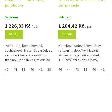
polobotka
černo - šedá
Skladem
Skladem
1 226,83 Kč
1 284,42 Kč
/ pár
/ pár
DETAIL
DETAIL
Polobotka, kombinovaná,
Kotníková softshellová obuv s
vycházková. Materiál: svršek ze
reflexními doplňky. Materiál:
semišové kůže s prodyšnou
svršek z materiálu softshell,
tkaninou, podšívka z textilního
TPU zesílení okopu a paty,
materiálu, pryžová podešev
voděodolná membrána CX-
kombinovaná s EVA materiálem.
46
44
38
40
42
39
41
SHIELD (pouze u šedé
46
43
44
45
48
38
40
42
3
Pokud...
varianty),...