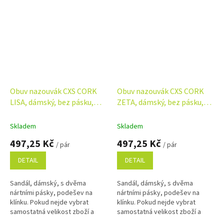
Obuv nazouvák CXS CORK
Obuv nazouvák CXS CORK
LISA, dámský, bez pásku,
ZETA, dámský, bez pásku,
bílý
hnědý
Skladem
Skladem
497,25 Kč
497,25 Kč
/ pár
/ pár
DETAIL
DETAIL
Sandál, dámský, s dvěma
Sandál, dámský, s dvěma
nártními pásky, podešev na
nártními pásky, podešev na
klínku. Pokud nejde vybrat
klínku. Pokud nejde vybrat
samostatná velikost zboží a
samostatná velikost zboží a
zobrazuje se Vám skupinově,
zobrazuje se Vám skupinově,