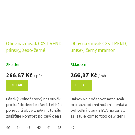
Obuv nazouvák CXS TREND,
Obuv nazouvák CXS TREND,
pánský, šedo-černé
unisex, černý mramor
Skladem
Skladem
266,87 Kč
266,87 Kč
/ pár
/ pár
DETAIL
DETAIL
Pánský volnočasový nazouvák
Unisex volnočasový nazouvák
pro každodenní nošení. Lehká a
pro každodenní nošení. Lehká a
pohodlná obuv z EVA materiálu
pohodlná obuv z EVA materiálu
zajišťuje komfort po celý den i
zajišťuje komfort po celý den i
snadnou údržbu. Perforace
snadnou údržbu. Perforace
vrchní části umožňuje...
46
44
48
42
41
43
45
vrchní části umožňuje...
42
47