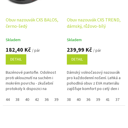
Obuv nazouvák CXS BALOS,
Obuv nazouvák CXS TREND,
černo-šedý
dámský, růžovo-bílý
Skladem
Skladem
182,40 Kč
239,99 Kč
/ pár
/ pár
DETAIL
DETAIL
Bazénové pantofle. Odolnost
Dámský volnočasový nazouvák
proti uklouznutí na suchém i
pro každodenní nošení. Lehká a
mokrém povrchu - zkušební
pohodlná obuv z EVA materiálu
protokoly k dispozici na
zajišťuje komfort po celý den i
www.canis.cz. Pokud nejde
snadnou údržbu. Perforace
vybrat samostatná velikost
44
38
40
42
36
39
41
vrchní části umožňuje...
38
43
40
45
36
37
39
41
37
zboží a...