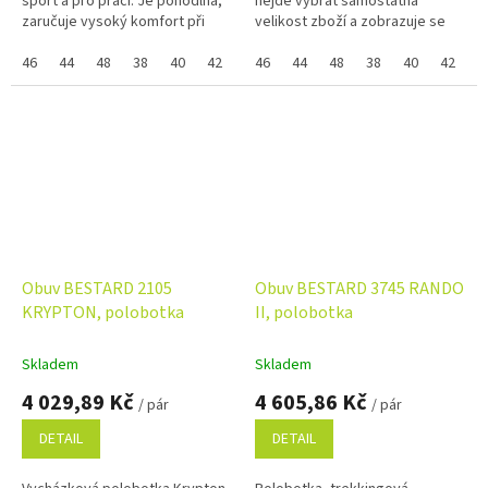
sport a pro práci. Je pohodlná,
nejde vybrat samostatná
zaručuje vysoký komfort při
velikost zboží a zobrazuje se
nošení. Pro větší bezpečnost na
Vám skupinově, napište ji do
silnicích je na patě...
46
44
48
38
40
42
39
poznámky na konci objednávky.
46
41
44
43
48
45
38
37
40
47
42
3
Využijte...
Obuv BESTARD 2105
Obuv BESTARD 3745 RANDO
KRYPTON, polobotka
II, polobotka
Skladem
Skladem
4 029,89 Kč
4 605,86 Kč
/ pár
/ pár
DETAIL
DETAIL