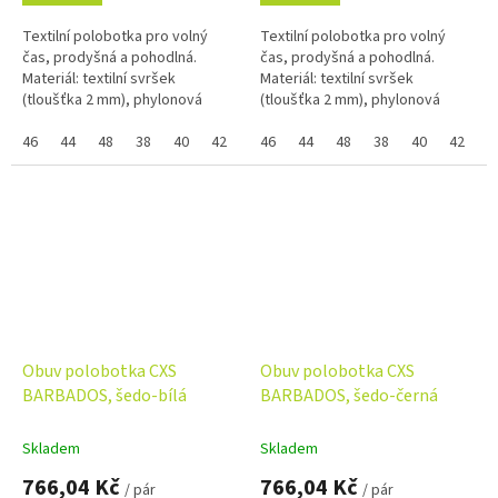
Textilní polobotka pro volný
Textilní polobotka pro volný
čas, prodyšná a pohodlná.
čas, prodyšná a pohodlná.
Materiál: textilní svršek
Materiál: textilní svršek
(tloušťka 2 mm), phylonová
(tloušťka 2 mm), phylonová
podešev. Pokud nejde vybrat
podešev. Pokud nejde vybrat
samostatná velikost zboží a
46
44
48
38
40
42
36
samostatná velikost zboží a
46
39
44
41
48
43
38
45
40
37
42
47
3
zobrazuje se...
zobrazuje se...
Obuv polobotka CXS
Obuv polobotka CXS
BARBADOS, šedo-bílá
BARBADOS, šedo-černá
Skladem
Skladem
766,04 Kč
766,04 Kč
/ pár
/ pár