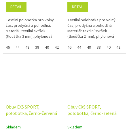
DETAIL
DETAIL
Textilní polobotka pro volný
Textilní polobotka pro volný
čas, prodyšná a pohodlná.
čas, prodyšná a pohodlná.
Materiál: textilní svršek
Materiál: textilní svršek
(tloušťka 2 mm), phylonová
(tloušťka 2 mm), phylonová
podešev. Pokud nejde vybrat
podešev. Pokud nejde vybrat
samostatná velikost zboží a
46
44
48
38
40
42
36
samostatná velikost zboží a
46
39
44
41
48
43
38
45
40
37
42
47
3
zobrazuje se...
zobrazuje se...
Obuv CXS SPORT,
Obuv CXS SPORT,
polobotka, černo-červená
polobotka, černo-zelená
Skladem
Skladem