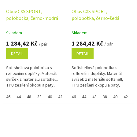
Obuv CXS SPORT,
Obuv CXS SPORT,
polobotka, černo-modrá
polobotka, černo-šedá
Skladem
Skladem
1 284,42 Kč
1 284,42 Kč
/ pár
/ pár
DETAIL
DETAIL
Softshellová polobotka s
Softshellová polobotka s
reflexními doplňky. Materiál:
reflexními doplňky. Materiál:
svršek z materiálu softshell,
svršek z materiálu softshell,
TPU zesílení okopu a paty,
TPU zesílení okopu a paty,
textilní mesh podšívka,
textilní mesh podšívka,
pohodlná anatomická vkládací
46
44
48
38
40
42
36
pohodlná anatomická vkládací
46
39
44
41
48
43
38
45
40
37
42
47
3
stélka z...
stélka z...