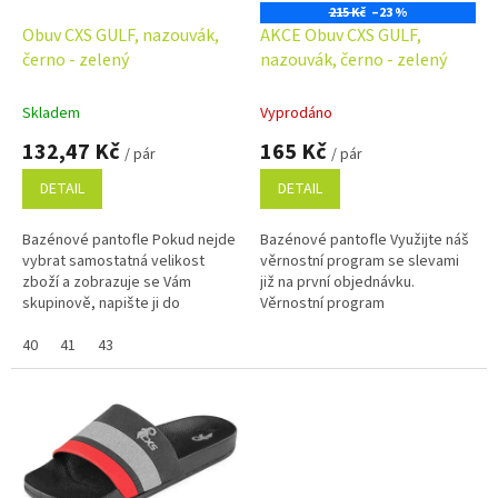
o
215 Kč
–23 %
d
Obuv CXS GULF, nazouvák,
AKCE Obuv CXS GULF,
u
černo - zelený
nazouvák, černo - zelený
k
t
Skladem
Vyprodáno
ů
132,47 Kč
165 Kč
/ pár
/ pár
DETAIL
DETAIL
Bazénové pantofle Pokud nejde
Bazénové pantofle Využijte náš
vybrat samostatná velikost
věrnostní program se slevami
zboží a zobrazuje se Vám
již na první objednávku.
skupinově, napište ji do
Věrnostní program
poznámky na konci objednávky.
Využijte náš věrnostní program
40
41
43
se...