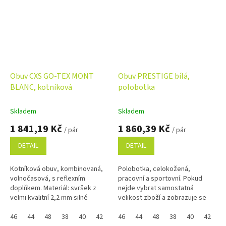
Obuv CXS GO-TEX MONT
Obuv PRESTIGE bílá,
BLANC, kotníková
polobotka
Skladem
Skladem
1 841,19 Kč
1 860,39 Kč
/ pár
/ pár
DETAIL
DETAIL
Kotníková obuv, kombinovaná,
Polobotka, celokožená,
volnočasová, s reflexním
pracovní a sportovní. Pokud
doplňkem. Materiál: svršek z
nejde vybrat samostatná
velmi kvalitní 2,2 mm silné
velikost zboží a zobrazuje se
nubukové kůže kombinovaný s
Vám skupinově, napište ji do
voděodolnou membránou
46
44
48
38
40
42
39
poznámky na konci objednávky.
46
41
44
43
48
45
38
37
40
47
42
3