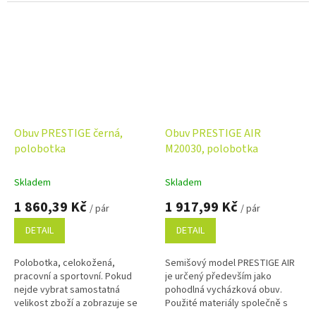
GOTEX,...
Využijte...
Obuv PRESTIGE černá,
Obuv PRESTIGE AIR
polobotka
M20030, polobotka
Skladem
Skladem
1 860,39 Kč
1 917,99 Kč
/ pár
/ pár
DETAIL
DETAIL
Polobotka, celokožená,
Semišový model PRESTIGE AIR
pracovní a sportovní. Pokud
je určený především jako
nejde vybrat samostatná
pohodlná vycházková obuv.
velikost zboží a zobrazuje se
Použité materiály společně s