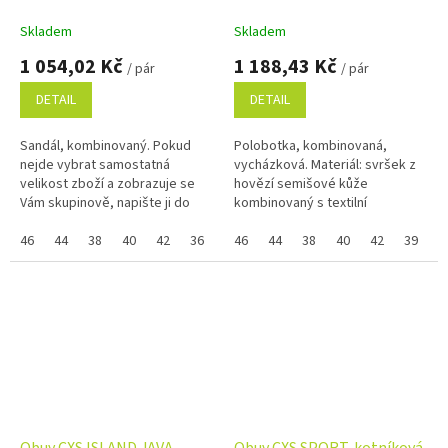
modrá
Skladem
Skladem
1 054,02 Kč
1 188,43 Kč
/ pár
/ pár
DETAIL
DETAIL
Sandál, kombinovaný. Pokud
Polobotka, kombinovaná,
nejde vybrat samostatná
vycházková. Materiál: svršek z
velikost zboží a zobrazuje se
hovězí semišové kůže
Vám skupinově, napište ji do
kombinovaný s textilní
poznámky na konci objednávky.
síťovinou, podšívka z
Využijte náš věrnostní program
46
44
38
40
42
36
39
prodyšného textilního materiálu,
46
41
44
43
38
45
40
37
42
39
4
se...
phylonová podešev....
Obuv CXS ISLAND JAVA,
Obuv CXS SPORT, kotníková,