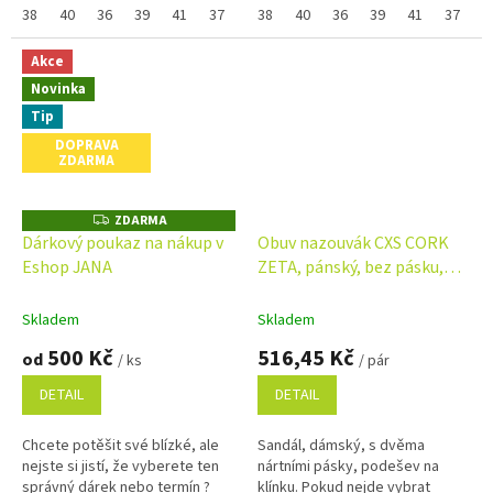
napište ji do poznámky na
38
40
36
39
41
37
35
napište ji do poznámky na
38
40
36
39
41
37
3
konci...
konci...
Akce
Novinka
Tip
DOPRAVA
ZDARMA
ZDARMA
Z
D
Dárkový poukaz na nákup v
Obuv nazouvák CXS CORK
A
Eshop JANA
ZETA, pánský, bez pásku,
R
M
hnědý
A
Skladem
Skladem
500 Kč
516,45 Kč
od
/ ks
/ pár
DETAIL
DETAIL
Chcete potěšit své blízké, ale
Sandál, dámský, s dvěma
nejste si jistí, že vyberete ten
nártními pásky, podešev na
správný dárek nebo termín ?
klínku. Pokud nejde vybrat