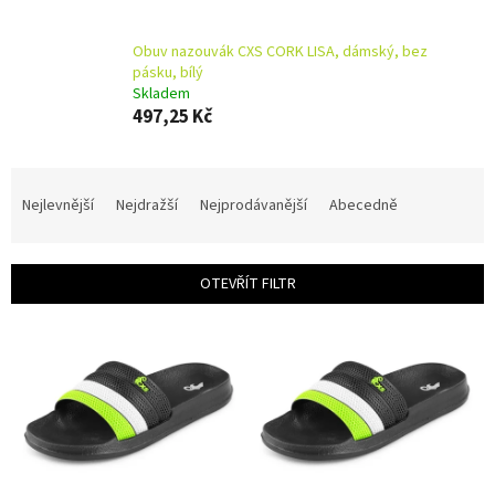
Obuv nazouvák CXS CORK LISA, dámský, bez
pásku, bílý
Skladem
497,25 Kč
Ř
a
Nejlevnější
Nejdražší
Nejprodávanější
Abecedně
z
e
n
OTEVŘÍT FILTR
í
p
V
r
ý
o
p
d
i
u
s
k
p
t
r
ů