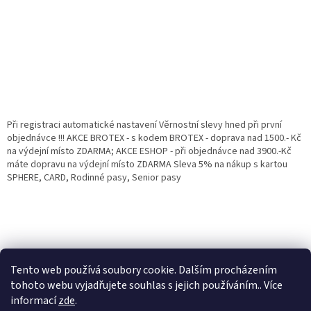
Při registraci automatické nastavení Věrnostní slevy hned při první
objednávce !!! AKCE BROTEX - s kodem BROTEX - doprava nad 1500.- Kč
na výdejní místo ZDARMA; AKCE ESHOP - při objednávce nad 3900.-Kč
máte dopravu na výdejní místo ZDARMA Sleva 5% na nákup s kartou
SPHERE, CARD, Rodinné pasy, Senior pasy
Tento web používá soubory cookie. Dalším procházením
tohoto webu vyjadřujete souhlas s jejich používáním.. Více
informací
zde
.