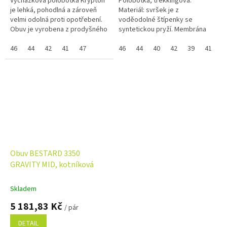
Vycházková polobotka Krypton
Polobotka, trekkingová.
je lehká, pohodlná a zároveň
Materiál: svršek je z
velmi odolná proti opotřebení.
voděodolné štípenky se
Obuv je vyrobena z prodyšného
syntetickou pryží. Membrána
a velmi pevného tříbarevného
GORE-TEX® Extended Comfort,
PET materiálu, který se...
46
44
42
41
47
podešev Vibram® Tubava + EVA.
46
44
40
42
39
41
4
Pokud nejde vybrat...
Obuv BESTARD 3350
GRAVITY MID, kotníková
Skladem
5 181,83 Kč
/ pár
DETAIL