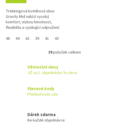
Trekkingová kotníková obuv
Gravity Mid nabízí vysoký
komfort, nízkou hmotnost,
flexibilitu a vynikající odpružení.
Membrána GORE-TEX®
Surround® zajišťuje vysokou
46
44
42
39
41
43
45
47
prodyšnost a...
39
položek celkem
O
v
l
Věrnostní slevy
á
JIŽ na 1. objednávku % sleva
d
a
c
Slevové kody
í
Přehled kodu zde
p
r
v
k
Dárek zdarma
y
Ke každé objednávce
v