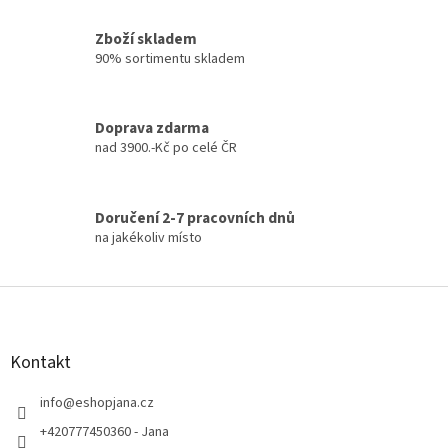
ý
p
Zboží skladem
i
90% sortimentu skladem
s
u
Doprava zdarma
nad 3900.-Kč po celé ČR
Doručení 2-7 pracovních dnů
na jakékoliv místo
Z
á
p
a
Kontakt
t
í
info
@
eshopjana.cz
+420777450360 - Jana