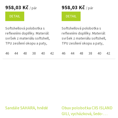
958,03 Kč
958,03 Kč
/ pár
/ pár
DETAIL
DETAIL
Softshellová polobotka s
Softshellová polobotka s
reflexními doplňky. Materiál:
reflexními doplňky. Materiál:
svršek z materiálu softshell,
svršek z materiálu softshell,
TPU zesílení okopu a paty,
TPU zesílení okopu a paty,
textilní mesh podšívka,
textilní mesh podšívka,
pohodlná anatomická vkládací
46
44
48
38
40
42
36
pohodlná anatomická vkládací
46
39
44
41
48
43
38
45
40
37
42
47
3
stélka z...
stélka z...
Sandále SAHARA, hnědé
Obuv polobotka CXS ISLAND
GILI, vycházková, šedo-