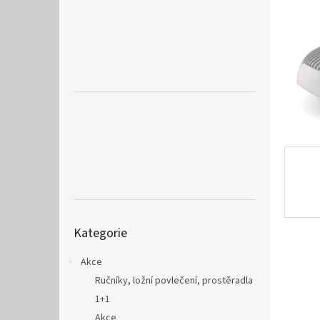
a
n
e
l
Přeskočit
Kategorie
kategorie
Akce
Ručníky, ložní povlečení, prostěradla
1+1
Akce