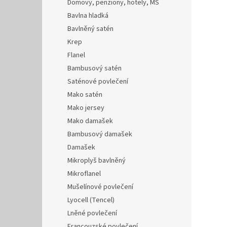
Domovy, penziony, hotely, MŠ
Bavlna hladká
Bavlněný satén
Krep
Flanel
Bambusový satén
Saténové povlečení
Mako satén
Mako jersey
Mako damašek
Bambusový damašek
Damašek
Mikroplyš bavlněný
Mikroflanel
Mušelínové povlečení
Lyocell (Tencel)
Lněné povlečení
Francouzské povlečení