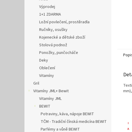
Výprodej
1+1 ZDARMA
Ložní povlečení, prostěradla
Ručníky, osušky
Kojenecké a dětské zboží
Stolová podnož
Ponožky, punčocháče
Popi
Deky
Oblečení
Det
Vitamíny
Gril
Texti
Vitamíny JML+ Bewit
mm),
Vitamíny JML
BEWIT
Potraviny, káva, nápoje BEWIT
TČM - Tradiční čínská medicína BEWIT
Parfémy a vůně BEWIT