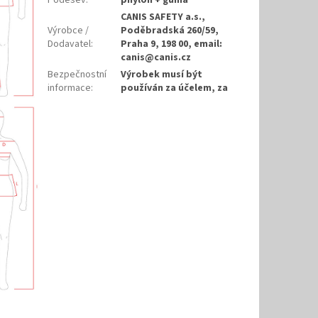
Podešev
:
phylon + guma
CANIS SAFETY a.s.,
Výrobce /
Poděbradská 260/59,
Dodavatel
:
Praha 9, 198 00, email:
canis@canis.cz
Bezpečnostní
Výrobek musí být
informace
:
používán za účelem, za