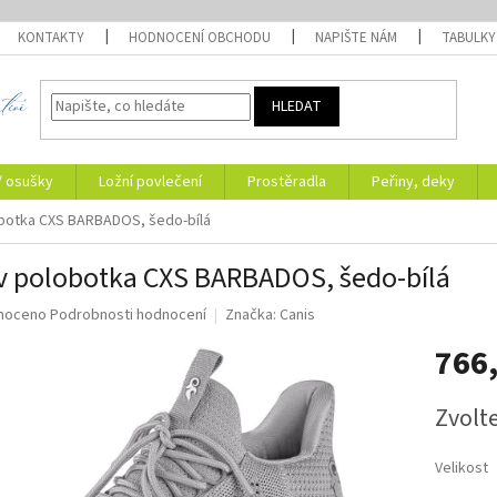
KONTAKTY
HODNOCENÍ OBCHODU
NAPIŠTE NÁM
TABULKY
HLEDAT
/ osušky
Ložní povlečení
Prostěradla
Peřiny, deky
botka CXS BARBADOS, šedo-bílá
 polobotka CXS BARBADOS, šedo-bílá
né
noceno
Podrobnosti hodnocení
Značka:
Canis
ní
766
u
Měrná
Zvolt
cena:
ek.
Velikost