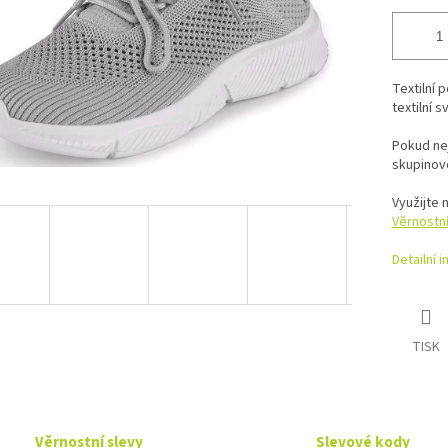
Textilní 
textilní 
Pokud ne
skupinově
Využijte 
Věrnostn
Detailní 
TISK
Věrnostní slevy
Slevové kody