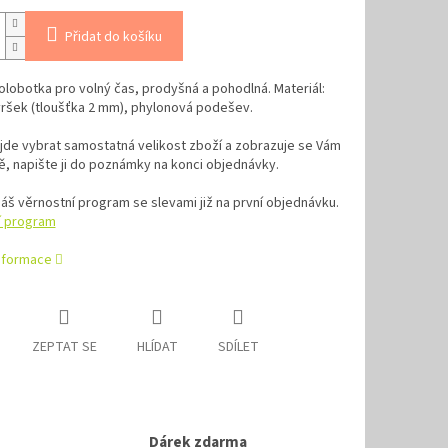
Přidat do košíku
polobotka pro volný čas, prodyšná a pohodlná. Materiál:
svršek (tloušťka 2 mm), phylonová podešev.
jde vybrat samostatná velikost zboží a zobrazuje se Vám
, napište ji do poznámky na konci objednávky.
náš věrnostní program se slevami již na první objednávku.
í program
informace
ZEPTAT SE
HLÍDAT
SDÍLET
Dárek zdarma