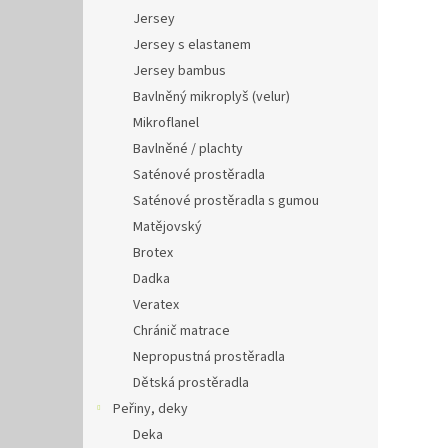
Jersey
Jersey s elastanem
Jersey bambus
Bavlněný mikroplyš (velur)
Mikroflanel
Bavlněné / plachty
Saténové prostěradla
Saténové prostěradla s gumou
Matějovský
Brotex
Dadka
Veratex
Chránič matrace
Nepropustná prostěradla
Dětská prostěradla
Peřiny, deky
Deka