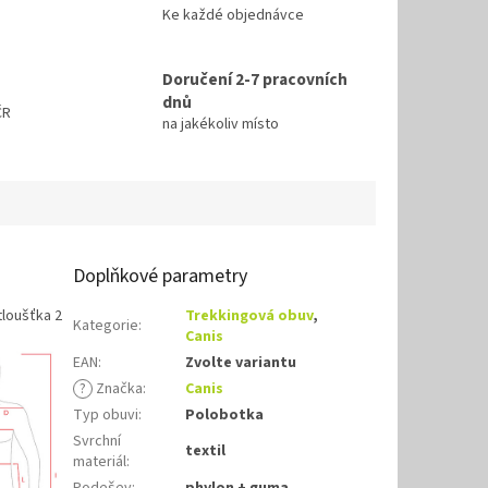
Ke každé objednávce
Doručení 2-7 pracovních
dnů
ČR
na jakékoliv místo
Doplňkové parametry
tloušťka 2
Trekkingová obuv
,
Kategorie
:
Canis
EAN
:
Zvolte variantu
?
Značka
:
Canis
Typ obuvi
:
Polobotka
Svrchní
textil
materiál
: