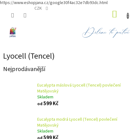
https://www.eshopjana.cz/google30f4ac32e7db93dc.html
Přejít
CZK
NÁKUP
na
obsah
KOŠÍK
Lyocell (Tencel)
Nejprodávanější
Eucalypta máslová Lyocell (Tencel) povlečení
Matějovský
Skladem
599 Kč
od
Eucalypta modrá Lyocell (Tencel) povlečení
Matějovský
Skladem
599 Kč
od