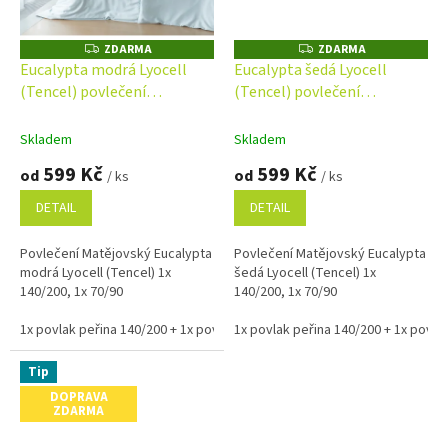
ZDARMA
ZDARMA
Z
Z
D
D
Eucalypta modrá Lyocell
Eucalypta šedá Lyocell
A
A
(Tencel) povlečení
(Tencel) povlečení
R
R
M
M
Matějovský
Matějovský
A
A
Skladem
Skladem
599 Kč
599 Kč
od
od
/ ks
/ ks
DETAIL
DETAIL
Povlečení Matějovský Eucalypta
Povlečení Matějovský Eucalypta
modrá Lyocell (Tencel) 1x
šedá Lyocell (Tencel) 1x
140/200, 1x 70/90
140/200, 1x 70/90
1x povlak peřina 140/200 + 1x povlak na polštář 70/90
1x povlak peřina 140/200 + 1x povlak
1x povlak na po
Tip
DOPRAVA
ZDARMA