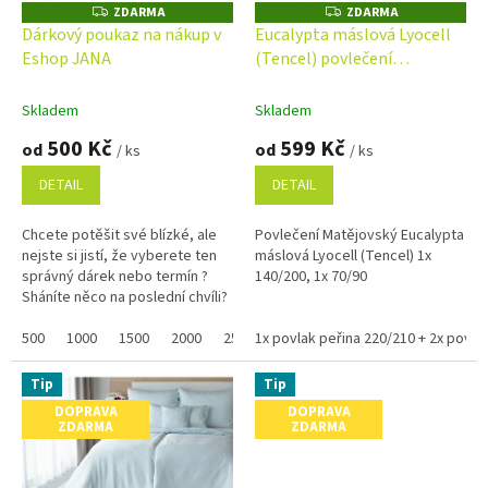
o
ZDARMA
ZDARMA
Z
Z
D
D
d
Dárkový poukaz na nákup v
Eucalypta máslová Lyocell
A
A
u
Eshop JANA
(Tencel) povlečení
R
R
M
M
k
Matějovský
A
A
t
Skladem
Skladem
ů
500 Kč
599 Kč
od
od
/ ks
/ ks
DETAIL
DETAIL
Chcete potěšit své blízké, ale
Povlečení Matějovský Eucalypta
nejste si jistí, že vyberete ten
máslová Lyocell (Tencel) 1x
správný dárek nebo termín ?
140/200, 1x 70/90
Sháníte něco na poslední chvíli?
Náš dárkový poukaz pořídíte
online a po...
500
1000
1500
2000
2500
1x povlak peřina 220/210 + 2x povlak
3000
3500
4000
4500
Tip
Tip
DOPRAVA
DOPRAVA
ZDARMA
ZDARMA