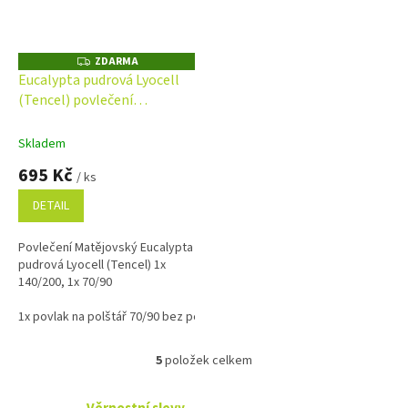
ZDARMA
Z
D
Eucalypta pudrová Lyocell
A
(Tencel) povlečení
R
M
Matějovský
A
Skladem
695 Kč
/ ks
DETAIL
Povlečení Matějovský Eucalypta
pudrová Lyocell (Tencel) 1x
140/200, 1x 70/90
1x povlak na polštář 70/90 bez peřiny
5
položek celkem
O
v
l
Věrnostní slevy