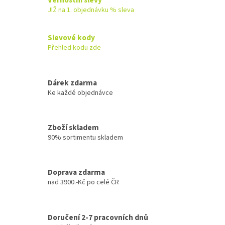
á
JIŽ na 1. objednávku % sleva
d
a
c
Slevové kody
í
Přehled kodu zde
p
r
v
k
Dárek zdarma
y
Ke každé objednávce
v
ý
p
Zboží skladem
i
90% sortimentu skladem
s
u
Doprava zdarma
nad 3900.-Kč po celé ČR
Doručení 2-7 pracovních dnů