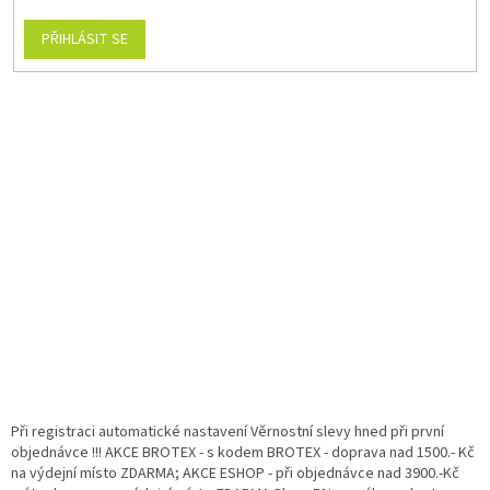
PŘIHLÁSIT SE
Při registraci automatické nastavení Věrnostní slevy hned při první
objednávce !!! AKCE BROTEX - s kodem BROTEX - doprava nad 1500.- Kč
na výdejní místo ZDARMA; AKCE ESHOP - při objednávce nad 3900.-Kč