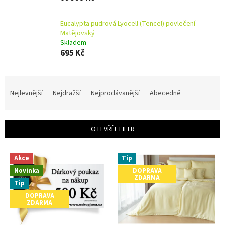
Eucalypta pudrová Lyocell (Tencel) povlečení
Matějovský
Skladem
695 Kč
Ř
a
Nejlevnější
Nejdražší
Nejprodávanější
Abecedně
z
e
n
OTEVŘÍT FILTR
í
p
V
r
Akce
Tip
ý
o
Novinka
DOPRAVA
p
ZDARMA
d
i
Tip
u
s
DOPRAVA
k
ZDARMA
p
t
r
ů