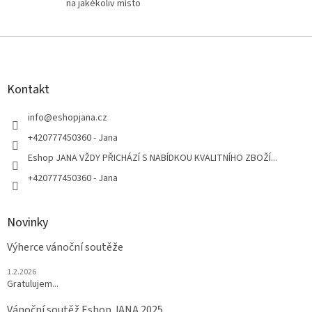
na jakékoliv místo
Z
á
p
a
Kontakt
t
í
info
@
eshopjana.cz
+420777450360 - Jana
Eshop JANA VŽDY PŘICHÁZÍ S NABÍDKOU KVALITNÍHO ZBOŽÍ...
+420777450360 - Jana
Novinky
Výherce vánoční soutěže
1.2.2026
Gratulujem...
Vánoční soutěž Eshop JANA 2025