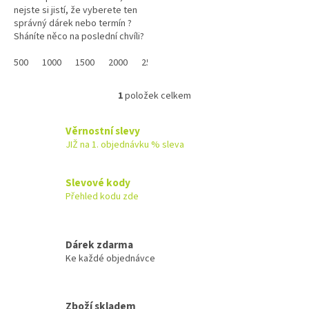
nejste si jistí, že vyberete ten
správný dárek nebo termín ?
Sháníte něco na poslední chvíli?
Náš dárkový poukaz pořídíte
online a po...
500
1000
1500
2000
2500
3000
3500
4000
4500
1
položek celkem
O
v
l
Věrnostní slevy
á
JIŽ na 1. objednávku % sleva
d
a
c
Slevové kody
í
Přehled kodu zde
p
r
v
k
Dárek zdarma
y
Ke každé objednávce
v
ý
p
Zboží skladem