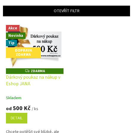
e
n
OTEVŘÍT FILTR
í
p
V
r
Akce
ý
o
Novinka
p
d
i
Tip
u
s
DOPRAVA
k
ZDARMA
p
t
r
ů
o
ZDARMA
Z
D
d
Dárkový poukaz na nákup v
A
u
Eshop JANA
R
M
k
A
t
Skladem
ů
500 Kč
od
/ ks
DETAIL
Chcete potěšit své blízké, ale