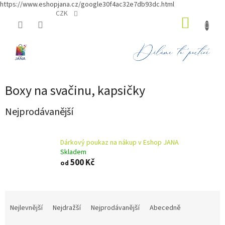
https://www.eshopjana.cz/google30f4ac32e7db93dc.html
Přejít
CZK
NÁKUP
na
obsah
KOŠÍK
Boxy na svačinu, kapsičky
Nejprodávanější
Dárkový poukaz na nákup v Eshop JANA
Skladem
500 Kč
od
Ř
a
Nejlevnější
Nejdražší
Nejprodávanější
Abecedně
z