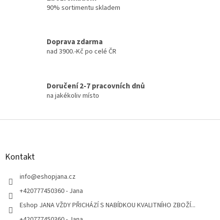
i
90% sortimentu skladem
s
u
Doprava zdarma
nad 3900.-Kč po celé ČR
Doručení 2-7 pracovních dnů
na jakékoliv místo
Z
á
p
a
Kontakt
t
í
info
@
eshopjana.cz
+420777450360 - Jana
Eshop JANA VŽDY PŘICHÁZÍ S NABÍDKOU KVALITNÍHO ZBOŽÍ...
+420777450360 - Jana