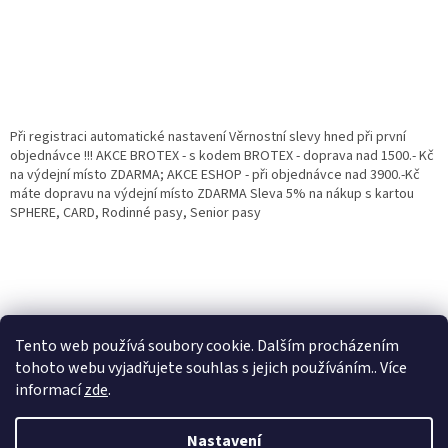
Při registraci automatické nastavení Věrnostní slevy hned při první
objednávce !!! AKCE BROTEX - s kodem BROTEX - doprava nad 1500.- Kč
na výdejní místo ZDARMA; AKCE ESHOP - při objednávce nad 3900.-Kč
máte dopravu na výdejní místo ZDARMA Sleva 5% na nákup s kartou
SPHERE, CARD, Rodinné pasy, Senior pasy
Tento web používá soubory cookie. Dalším procházením
tohoto webu vyjadřujete souhlas s jejich používáním.. Více
informací
zde
.
Vytvořil Shoptet
Věrnostní porgram: Již od první objednávky s registrací automaticky
Nastavení
nastavená Věrnostní sleva 3% - 10% na Všechny Vaše další nákupy. Čím