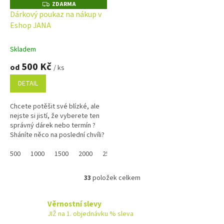
ZDARMA
Z
D
Dárkový poukaz na nákup v
A
Eshop JANA
R
M
A
Skladem
500 Kč
od
/ ks
DETAIL
Chcete potěšit své blízké, ale
nejste si jistí, že vyberete ten
správný dárek nebo termín ?
Sháníte něco na poslední chvíli?
Náš dárkový poukaz pořídíte
online a po...
500
1000
1500
2000
2500
3000
3500
4000
4500
33
položek celkem
O
v
l
Věrnostní slevy
á
JIŽ na 1. objednávku % sleva
d