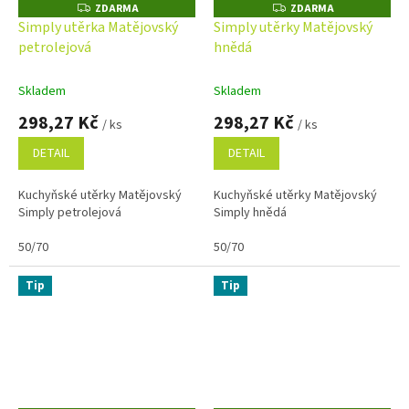
ZDARMA
ZDARMA
Z
Z
D
D
Simply utěrka Matějovský
Simply utěrky Matějovský
A
A
petrolejová
hnědá
R
R
M
M
A
A
Skladem
Skladem
298,27 Kč
298,27 Kč
/ ks
/ ks
DETAIL
DETAIL
Kuchyňské utěrky Matějovský
Kuchyňské utěrky Matějovský
Simply petrolejová
Simply hnědá
50/70
50/70
Tip
Tip