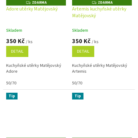
ZDARMA
ZDARMA
Z
Z
D
D
Adore utěrky Matějovský
Artemis kuchyňské utěrky
A
A
Matějovský
R
R
M
M
A
A
Skladem
Skladem
350 Kč
350 Kč
/ ks
/ ks
DETAIL
DETAIL
Kuchyňské utěrky Matějovský
Kuchyňské utěrky Matějovský
Adore
Artemis
50/70
50/70
Tip
Tip