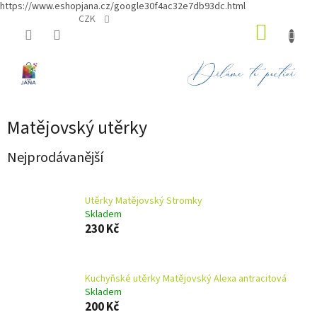
https://www.eshopjana.cz/google30f4ac32e7db93dc.html
Přejít
CZK
NÁKUP
na
obsah
KOŠÍK
Matějovský utěrky
Nejprodávanější
Utěrky Matějovský Stromky
Skladem
230 Kč
Kuchyňské utěrky Matějovský Alexa antracitová
Skladem
200 Kč