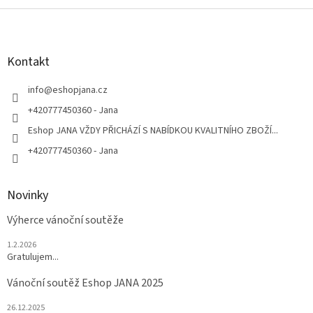
Z
á
p
a
Kontakt
t
í
info
@
eshopjana.cz
+420777450360 - Jana
Eshop JANA VŽDY PŘICHÁZÍ S NABÍDKOU KVALITNÍHO ZBOŽÍ...
+420777450360 - Jana
Novinky
Výherce vánoční soutěže
1.2.2026
Gratulujem...
Vánoční soutěž Eshop JANA 2025
26.12.2025