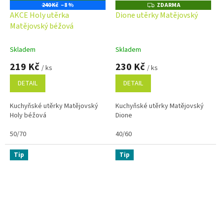
D
240 Kč
–8 %
ZDARMA
Z
A
D
AKCE Holy utěrka
Dione utěrky Matějovský
R
A
M
Matějovský béžová
R
A
M
A
Skladem
Skladem
219 Kč
230 Kč
/ ks
/ ks
DETAIL
DETAIL
Kuchyňské utěrky Matějovský
Kuchyňské utěrky Matějovský
Holy béžová
Dione
50/70
40/60
Tip
Tip