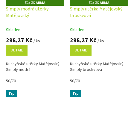
ZDARMA
ZDARMA
Z
Z
D
D
Simply modrá utěrky
Simply utěrka Matějovský
A
A
Matějovský
broskvová
R
R
M
M
A
A
Skladem
Skladem
298,27 Kč
298,27 Kč
/ ks
/ ks
DETAIL
DETAIL
Kuchyňské utěrky Matějovský
Kuchyňské utěrky Matějovský
Simply modrá
Simply broskvová
50/70
50/70
Tip
Tip