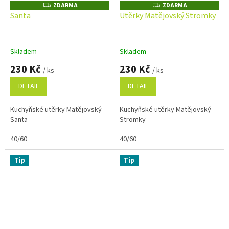
ZDARMA
ZDARMA
Z
Z
D
D
Santa
Utěrky Matějovský Stromky
A
A
R
R
M
M
A
A
Skladem
Skladem
230 Kč
230 Kč
/ ks
/ ks
DETAIL
DETAIL
Kuchyňské utěrky Matějovský
Kuchyňské utěrky Matějovský
Santa
Stromky
40/60
40/60
Tip
Tip