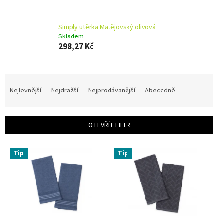
Simply utěrka Matějovský olivová
Skladem
298,27 Kč
Ř
a
Nejlevnější
Nejdražší
Nejprodávanější
Abecedně
z
e
n
OTEVŘÍT FILTR
í
p
V
r
Tip
Tip
ý
o
p
d
i
u
s
k
p
t
r
ů