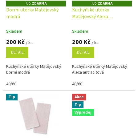
o
ZDARMA
ZDARMA
Z
Z
D
D
d
Dormi utěrky Matějovský
Kuchyňské utěrky
A
A
u
modrá
Matějovský Alexa
R
R
M
M
k
antracitová
A
A
t
Skladem
Skladem
ů
200 Kč
200 Kč
/ ks
/ ks
DETAIL
DETAIL
Kuchyňské utěrky Matějovský
Kuchyňské utěrky Matějovský
Dormi modrá
Alexa antracitová
40/60
40/60
Tip
Akce
Tip
Výprodej