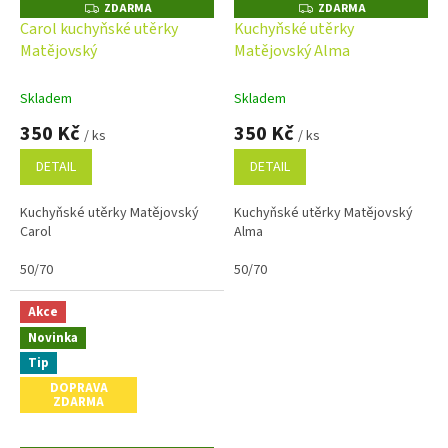
ZDARMA
ZDARMA
Z
Z
D
D
Carol kuchyňské utěrky
Kuchyňské utěrky
A
A
Matějovský
Matějovský Alma
R
R
M
M
A
A
Skladem
Skladem
350 Kč
350 Kč
/ ks
/ ks
DETAIL
DETAIL
Kuchyňské utěrky Matějovský
Kuchyňské utěrky Matějovský
Carol
Alma
50/70
50/70
Akce
Novinka
Tip
DOPRAVA
ZDARMA