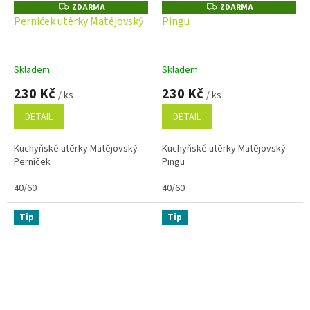
ZDARMA
ZDARMA
Z
Z
D
D
Perníček utěrky Matějovský
Pingu
A
A
R
R
M
M
A
A
Skladem
Skladem
230 Kč
230 Kč
/ ks
/ ks
DETAIL
DETAIL
Kuchyňské utěrky Matějovský
Kuchyňské utěrky Matějovský
Perníček
Pingu
40/60
40/60
Tip
Tip