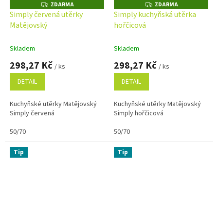
ZDARMA
ZDARMA
Z
Z
D
D
Simply červená utěrky
Simply kuchyňská utěrka
A
A
Matějovský
hořčicová
R
R
M
M
A
A
Skladem
Skladem
298,27 Kč
298,27 Kč
/ ks
/ ks
DETAIL
DETAIL
Kuchyňské utěrky Matějovský
Kuchyňské utěrky Matějovský
Simply červená
Simply hořčicová
50/70
50/70
Tip
Tip