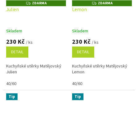
ZDARMA
ZDARMA
Z
Z
D
D
Julien
Lemon
A
A
R
R
M
M
A
A
Skladem
Skladem
230 Kč
230 Kč
/ ks
/ ks
DETAIL
DETAIL
Kuchyňské utěrky Matějovský
Kuchyňské utěrky Matějovský
Julien
Lemon
40/60
40/60
Tip
Tip