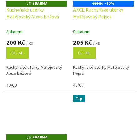
ZDARMA
230 Kč
–10 %
Z
D
Kuchyňské utěrky
AKCE Kuchyňské utěrky
A
Matějovský Alexa béžová
Matějovský Pejsci
R
M
A
Skladem
Skladem
200 Kč
205 Kč
/ ks
/ ks
DETAIL
DETAIL
Kuchyňské utěrky Matějovský
Kuchyňské utěrky Matějovský
Alexa béžová
Pejsci
40/60
40/60
Tip
ZDARMA
Z