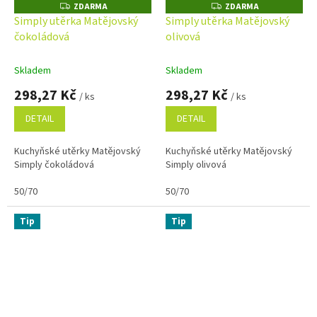
ZDARMA
ZDARMA
Z
Z
D
D
Simply utěrka Matějovský
Simply utěrka Matějovský
A
A
čokoládová
olivová
R
R
M
M
A
A
Skladem
Skladem
298,27 Kč
298,27 Kč
/ ks
/ ks
DETAIL
DETAIL
Kuchyňské utěrky Matějovský
Kuchyňské utěrky Matějovský
Simply čokoládová
Simply olivová
50/70
50/70
Tip
Tip