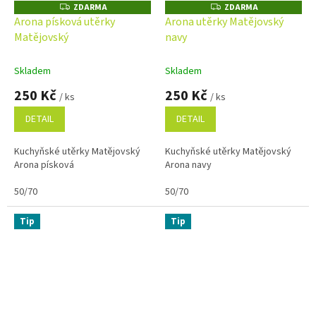
ZDARMA
ZDARMA
Z
Z
D
D
Arona písková utěrky
Arona utěrky Matějovský
A
A
Matějovský
navy
R
R
M
M
A
A
Skladem
Skladem
250 Kč
250 Kč
/ ks
/ ks
DETAIL
DETAIL
Kuchyňské utěrky Matějovský
Kuchyňské utěrky Matějovský
Arona písková
Arona navy
50/70
50/70
Tip
Tip