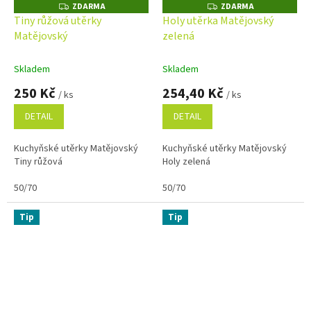
ZDARMA
ZDARMA
Z
Z
D
D
Tiny růžová utěrky
Holy utěrka Matějovský
A
A
Matějovský
zelená
R
R
M
M
A
A
Skladem
Skladem
250 Kč
254,40 Kč
/ ks
/ ks
DETAIL
DETAIL
Kuchyňské utěrky Matějovský
Kuchyňské utěrky Matějovský
Tiny růžová
Holy zelená
50/70
50/70
Tip
Tip