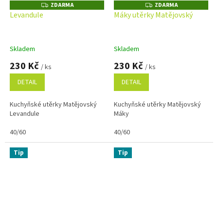
ZDARMA
ZDARMA
Z
Z
D
D
Levandule
Máky utěrky Matějovský
A
A
R
R
M
M
A
A
Skladem
Skladem
230 Kč
230 Kč
/ ks
/ ks
DETAIL
DETAIL
Kuchyňské utěrky Matějovský
Kuchyňské utěrky Matějovský
Levandule
Máky
40/60
40/60
Tip
Tip