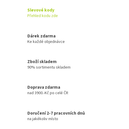
a
c
Slevové kody
í
Přehled kodu zde
p
r
v
k
Dárek zdarma
y
Ke každé objednávce
v
ý
p
Zboží skladem
i
90% sortimentu skladem
s
u
Doprava zdarma
nad 3900.-Kč po celé ČR
Doručení 2-7 pracovních dnů
na jakékoliv místo