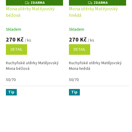
ZDARMA
ZDARMA
Z
Z
D
D
Mona utěrky Matějovský
Mona utěrky Matějovský
A
A
béžová
hnědá
R
R
M
M
A
A
Skladem
Skladem
270 Kč
270 Kč
/ ks
/ ks
DETAIL
DETAIL
Kuchyňské utěrky Matějovský
Kuchyňské utěrky Matějovský
Mona béžová
Mona hnědá
50/70
50/70
Tip
Tip