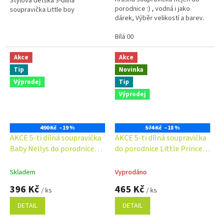
Stylová dětská 3-dílná
porodnice :) , vodná i jako
soupravička Little boy
dárek, Výběr velikostí a barev.
Bílá 00
Akce
Akce
Tip
Novinka
Výprodej
Tip
Výprodej
490 Kč
–19 %
574 Kč
–18 %
AKCE 5-ti dílná soupravička
AKCE 5-ti dílná soupravička
Baby Nellys do porodnice
do porodnice Little Princess
Made with love
bílá
Skladem
Vyprodáno
396 Kč
465 Kč
/ ks
/ ks
DETAIL
DETAIL