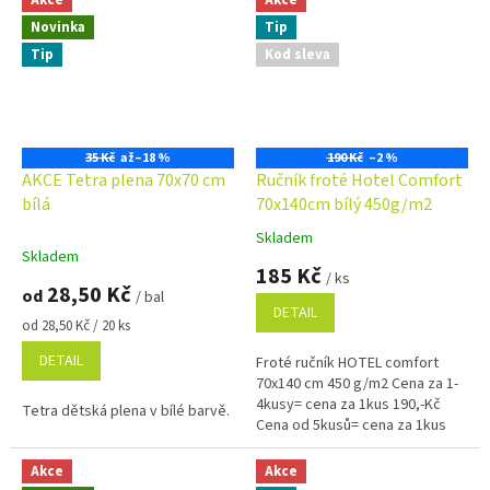
Akce
Akce
Novinka
Tip
Tip
Kod sleva
35 Kč
až
–18 %
190 Kč
–2 %
AKCE Tetra plena 70x70 cm
Ručník froté Hotel Comfort
bílá
70x140cm bílý 450g/m2
Skladem
Průměrné
Skladem
hodnocení
185 Kč
/ ks
produktu
28,50 Kč
od
/ bal
je
DETAIL
5,0
Měrná
od 28,50 Kč / 20 ks
cena:
z
DETAIL
Froté ručník HOTEL comfort
5
70x140 cm 450 g/m2 Cena za 1-
hvězdiček.
4kusy= cena za 1kus 190,-Kč
Tetra dětská plena v bílé barvě.
Cena od 5kusů= cena za 1kus
185,-Kč Využijte náš věrnostní
program se...
Akce
Akce