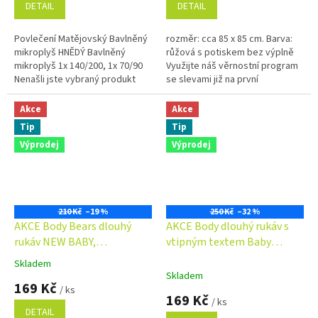
DETAIL
DETAIL
Povlečení Matějovský Bavlněný
rozměr: cca 85 x 85 cm. Barva:
mikroplyš HNĚDÝ Bavlněný
růžová s potiskem bez výplně
mikroplyš 1x 140/200, 1x 70/90
Využijte náš věrnostní program
Nenašli jste vybraný produkt
se slevami již na první
skladem? Mrkněte, může být
objednávku. Věrnostní program
skladem...
Akce
Akce
Tip
Tip
Výprodej
Výprodej
210 Kč
–19 %
250 Kč
–32 %
AKCE Body Bears dlouhý
AKCE Body dlouhý rukáv s
rukáv NEW BABY,
vtipným textem Baby
růžová/modrá
Nellys, Trenér celé rodiny
Skladem
Průměrné
Skladem
hodnocení
169 Kč
/ ks
produktu
169 Kč
/ ks
je
DETAIL