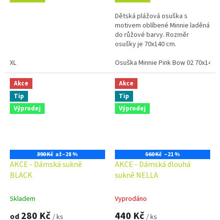
Dětská plážová osuška s
motivem oblíbené Minnie laděná
do růžové barvy. Rozměr
osušky je 70x140 cm.
XL
Osuška Minnie Pink Bow 02 70x140 
Akce
Akce
Tip
Tip
Výprodej
Výprodej
390 Kč
až
–28 %
560 Kč
–21 %
AKCE - Dámská sukně
AKCE - Dámská dlouhá
BLACK
sukně NELLA
Skladem
Vyprodáno
280 Kč
440 Kč
od
/ ks
/ ks