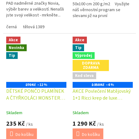
PAD nadměrné značky Novia,
50x100 cm 200 g/m2 Využijte
hvězdiček.
hvězdiček.
výběr barev a velikostí. Nenašli
náš věrnostní program se
jste svoji velikost - mrkněte...
slevami již na první
objednávku.Věrnostní program
černá
tělová 1389
Akce
Akce
Novinka
Tip
Tip
Výprodej
DOPRAVA
ZDARMA
Kod sleva
270 Kč
–12 %
1 350 Kč
–4 %
DĚTSKÉ PONČO PLAMÍNEK
AKCE Povlečení Matějovský
A ČTYŘKOLÁCI MONSTER
1+1 Ricci krep de luxe
TRUCK
140x220cm 70x90cm
Skladem
Skladem
235 Kč
1 290 Kč
/ ks
/ ks
Do košíku
Do košíku