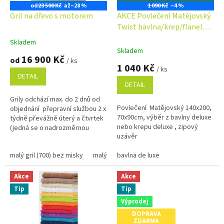
o
D
od
23 500 Kč
až
–28 %
1 090 Kč
–4 %
A
d
Gril na dřevo s motorem
AKCE Povlečení Matějovský
R
u
M
Twist bavlna/krep/flanel
A
k
140x200cm 70x90cm
Skladem
Průměrné
t
Skladem
hodnocení
16 900 Kč
ů
od
/ ks
produktu
1 040 Kč
/ ks
je
DETAIL
4,9
DETAIL
z
Grily odchází max. do 2 dnů od
5
Povlečení Matějovský 140x200,
objednání přepravní službou 2 x
hvězdiček.
70x90cm, výběr z bavlny deluxe
týdně převážně úterý a čtvrtek
nebo krepu deluxe , zipový
(jedná se o nadrozměrnou
uzávěr
přepravu !) Dovolená v
centrálním...
malý gril (700) bez misky
malý gril (700) s miskou
bavlna de luxe
velký gril (850) b
Akce
Akce
Tip
Tip
Výprodej
DOPRAVA
ZDARMA