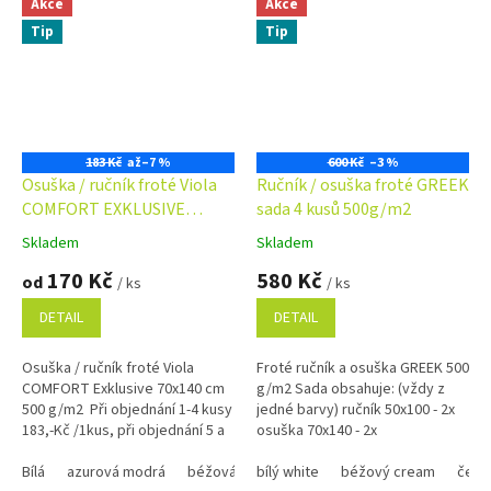
Akce
Akce
Tip
Tip
183 Kč
až
–7 %
600 Kč
–3 %
Osuška / ručník froté Viola
Ručník / osuška froté GREEK
COMFORT EXKLUSIVE
sada 4 kusů 500g/m2
70x140 cm 500 g/m2
Skladem
Skladem
Průměrné
Průměrné
hodnocení
hodnocení
170 Kč
580 Kč
od
/ ks
/ ks
produktu
produktu
je
je
DETAIL
DETAIL
5,0
5,0
z
z
Osuška / ručník froté Viola
Froté ručník a osuška GREEK 500
5
5
COMFORT Exklusive 70x140 cm
g/m2 Sada obsahuje: (vždy z
hvězdiček.
hvězdiček.
500 g/m2 Při objednání 1-4 kusy
jedné barvy) ručník 50x100 - 2x
183,-Kč /1kus, při objednání 5 a
osuška 70x140 - 2x
více kusů 175,-Kč /1kus Bílá,
krémová, béžová a...
Bílá
azurová modrá
béžová
bílý white
černá
červená
béžový cream
hnědá 1420
čern