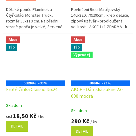
Dětské pončo Plamínek a
Povlečení Ricci Matějovský
Čtyřkoláci Monster Truck,
140x220, 70x90cm, krep deluxe,
rozměr 55x110 cm. Na přední
zipový uzávěr - prodloužená
straně ponča je velké, červené
velikost. AKCE 1+1 ZDARMA - k
monster truckové autíčko Blaze
1 ks povlečení dostanete 1 ks
.Plamínek není jen obyčejné
polštářek 40x40...
Akce
Akce
závodní...
Tip
Tip
Výprodej
od
28 Kč
–33 %
380 Kč
–23 %
Froté žínka Classic 15x24
AKCE - Dámská sukně 23-
000 modrá
Skladem
Průměrné
Skladem
hodnocení
18,50 Kč
od
/ ks
produktu
290 Kč
/ ks
je
DETAIL
5,0
DETAIL
z