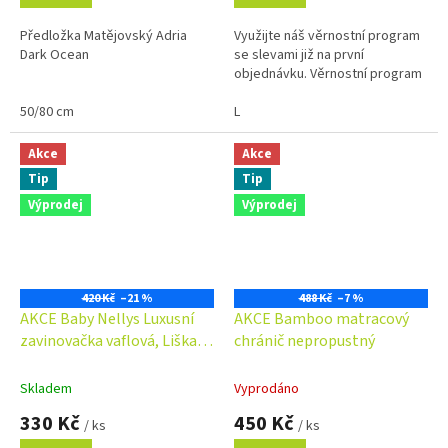
Předložka Matějovský Adria
Využijte náš věrnostní program
Dark Ocean
se slevami již na první
objednávku. Věrnostní program
50/80 cm
L
Akce
Akce
Tip
Tip
Výprodej
Výprodej
420 Kč
–21 %
488 Kč
–7 %
AKCE Baby Nellys Luxusní
AKCE Bamboo matracový
zavinovačka vaflová, Liška a
chránič nepropustný
zajíc, růžová
Skladem
Vyprodáno
330 Kč
450 Kč
/ ks
/ ks