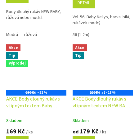
5,0
DETAIL
z
Body dlouhý rukáv NEW BABY,
5
Vel. 56, Baby Nellys, barva: bílá,
růžová nebo modrá.
hvězdiček.
rukávek modrý
Modrá
růžová
56 (1-2m)
Akce
Akce
Tip
Tip
Výprodej
250 Kč
–32 %
220 Kč
až
–18 %
AKCE Body dlouhý rukáv s
AKCE Body dlouhý rukáv s
vtipným textem Baby
vtipným textem NEW BABY,
Nellys, Trenérka celé rodiny
Už mám 1 rok,
modrá/růžová/zelená
Skladem
Skladem
169 Kč
179 Kč
od
/ ks
/ ks