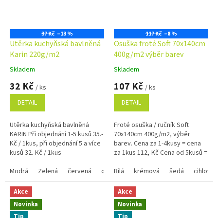
37 Kč
–13 %
117 Kč
–8 %
Utěrka kuchyňská bavlněná
Osuška froté Soft 70x140cm
Karin 220g/m2
400g/m2 výběr barev
Skladem
Skladem
Průměrné
Průměrné
hodnocení
hodnocení
32 Kč
107 Kč
/ ks
/ ks
produktu
produktu
je
je
DETAIL
DETAIL
5,0
5,0
z
z
Utěrka kuchyňská bavlněná
Froté osuška / ručník Soft
5
5
KARIN Při objednání 1-5 kusů 35.-
70x140cm 400g/m2, výběr
hvězdiček.
hvězdiček.
Kč / 1kus, při objednání 5 a více
barev. Cena za 1-4kusy = cena
kusů 32.-Kč / 1kus
za 1kus 112,-Kč Cena od 5kusů =
cena za1kus 107,-Kč Využijte
Modrá
Zelená
červená
oranžová
náš věrnostní...
Bílá
krémová
žlutá
mix
šedá
cihlová
Akce
Akce
Novinka
Novinka
Tip
Tip