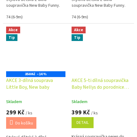
soupravička New Baby Funny.
soupravička New Baby Funny.
74 (6-9m)
74 (6-9m)
Akce
Akce
Tip
Tip
350 Kč
–14 %
AKCE 3-dílná souprava
AKCE 5-ti dílná soupravička
Little Boy, New baby
Baby Nellys do porodnice
Made with love
Skladem
Skladem
299 Kč
399 Kč
/ ks
/ ks
DETAIL
Do košíku
Krásná soupravička nejen do