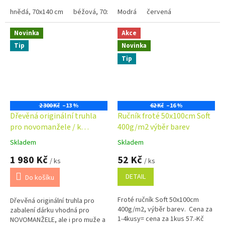
140,-Kč Bílá, krémová, béžová a
originální způsob darování
žlutá barva od 135.-Kč ,...
hnědá, 70x140 cm
béžová, 70x140 cm
peněz? Nevíte jak zabalit šperk
Modrá
černá, 70x140 cm
červená
červen
?...
Novinka
Akce
Tip
Novinka
Tip
2 300 Kč
–13 %
62 Kč
–16 %
Dřevěná originální truhla
Ručník froté 50x100cm Soft
pro novomanžele / k
400g/m2 výběr barev
životnímu jubileu
Skladem
Skladem
Průměrné
Průměrné
hodnocení
hodnocení
1 980 Kč
52 Kč
/ ks
/ ks
produktu
produktu
je
je
DETAIL
Do košíku
5,0
4,9
z
z
Froté ručník Soft 50x100cm
Dřevěná originální truhla pro
5
5
400g/m2, výběr barev. Cena za
zabalení dárku vhodná pro
hvězdiček.
hvězdiček.
1-4kusy= cena za 1kus 57.-Kč
NOVOMANŽELE, ale i pro muže a