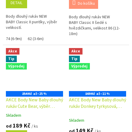
je
je
DETAIL
Do košíku
5,0
5,0
z
z
Body dlouhý rukáv NEW
Body dlouhý rukáv NEW
5
5
BABY Classic II puntíky, výběr
BABY Classic II šedé s
hvězdiček.
hvězdiček.
velikostí.
hvězdičkami, velikost 86 (12-
18m)
74 (6-9m)
62 (3-6m)
Akce
Akce
Tip
Tip
Výprodej
Výprodej
254 Kč
až
–25 %
169 Kč
až
–11 %
AKCE Body New Baby dlouhý
AKCE Body New Baby dlouhý
rukáv Cute Bear, výběr
rukáv Donkey tyrkysová,
velikostí
výběr velikostí
Skladem
Průměrné
Skladem
hodnocení
189 Kč
od
/ ks
produktu
149 Kč
od
/ ks