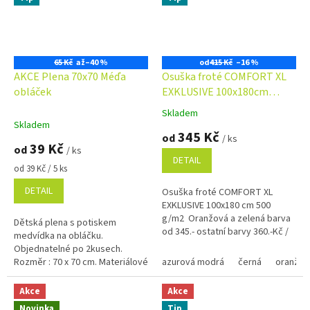
65 Kč
až
–40 %
od
415 Kč
–16 %
AKCE Plena 70x70 Méďa
Osuška froté COMFORT XL
obláček
EXKLUSIVE 100x180cm
500g/m2
Skladem
Průměrné
Skladem
hodnocení
345 Kč
od
/ ks
produktu
39 Kč
od
/ ks
je
DETAIL
5,0
Měrná
od 39 Kč / 5 ks
cena:
z
DETAIL
Osuška froté COMFORT XL
5
EXKLUSIVE 100x180 cm 500
hvězdiček.
g/m2 Oranžová a zelená barva
Dětská plena s potiskem
od 345.- ostatní barvy 360.-Kč /
medvídka na obláčku.
1kus Využijte náš věrnostní
Objednatelné po 2kusech.
program se slevami již...
Rozměr : 70 x 70 cm. Materiálové
azurová modrá
černá
oranžov
složení : 100% Bavlna. Plošná
hmotnost : 118 g/m2.
Akce
Akce
Novinka
Tip