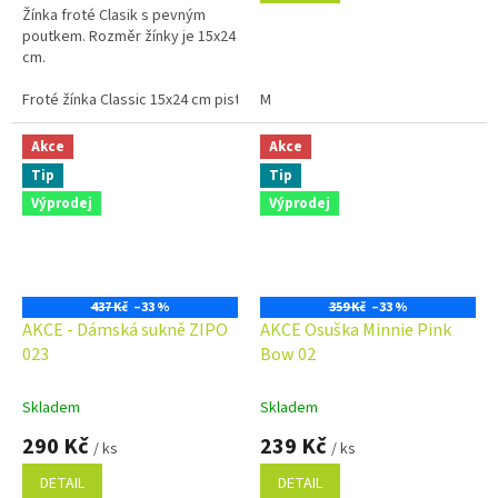
Žínka froté Clasik s pevným
5
poutkem. Rozměr žínky je 15x24
hvězdiček.
cm.
Froté žínka Classic 15x24 cm pistáciová
M
Froté žínka Classic 15x24 cm
Akce
Akce
Tip
Tip
Výprodej
Výprodej
437 Kč
–33 %
359 Kč
–33 %
AKCE - Dámská sukně ZIPO
AKCE Osuška Minnie Pink
023
Bow 02
Skladem
Skladem
290 Kč
239 Kč
/ ks
/ ks
DETAIL
DETAIL