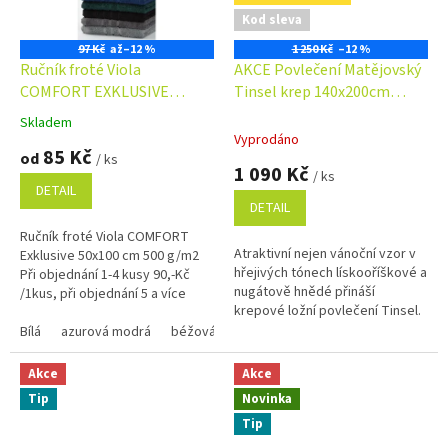
Kod sleva
97 Kč
až
–12 %
1 250 Kč
–12 %
Ručník froté Viola
AKCE Povlečení Matějovský
COMFORT EXKLUSIVE
Tinsel krep 140x200cm
50x100 cm 500 g/m2
70x90cm
Skladem
Průměrné
Vyprodáno
hodnocení
85 Kč
od
/ ks
produktu
1 090 Kč
/ ks
je
DETAIL
4,9
DETAIL
z
Ručník froté Viola COMFORT
5
Atraktivní nejen vánoční vzor v
Exklusive 50x100 cm 500 g/m2
hvězdiček.
hřejivých tónech lískooříškové a
Při objednání 1-4 kusy 90,-Kč
nugátově hnědé přináší
/1kus, při objednání 5 a více
krepové ložní povlečení Tinsel.
kusů 85,-Kč /1kus Bílá, krémová,
béžová a...
Bílá
azurová modrá
béžová
černá
červená
krémová
ma
Akce
Akce
Tip
Novinka
Tip