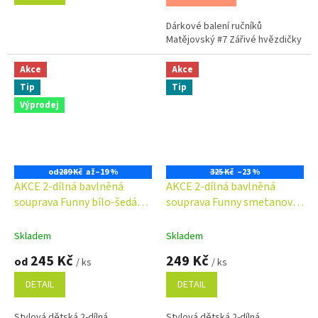
Dárkové balení ručníků
Matějovský #7 Zářivé hvězdičky
Akce
Akce
Tip
Tip
Výprodej
od
289 Kč
až
–19 %
325 Kč
–23 %
AKCE 2-dílná bavlněná
AKCE 2-dílná bavlněná
souprava Funny bílo-šedá
souprava Funny smetanovo-
New Baby
růžová New Baby
Skladem
Skladem
245 Kč
249 Kč
od
/ ks
/ ks
DETAIL
DETAIL
Stylová dětská 2-dílná
Stylová dětská 2-dílná