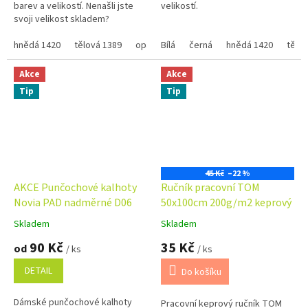
barev a velikostí. Nenašli jste
velikostí.
svoji velikost skladem?
Přejděte na...
hnědá 1420
tělová 1389
opálená 1340
Bílá
černá
černá 999
hnědá 1420
tělo
Akce
Akce
Tip
Tip
45 Kč
–22 %
AKCE Punčochové kalhoty
Ručník pracovní TOM
Novia PAD nadměrné D06
50x100cm 200g/m2 keprový
Skladem
Skladem
Průměrné
Průměrné
hodnocení
hodnocení
90 Kč
35 Kč
od
/ ks
/ ks
produktu
produktu
je
je
DETAIL
Do košíku
5,0
5,0
z
z
Dámské punčochové kalhoty
Pracovní keprový ručník TOM
5
5