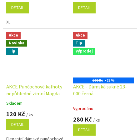
DETAIL
DETAIL
XL
Akce
Akce
Novinka
Tip
Tip
Výprodej
360 Kč
–22 %
AKCE Punčochové kalhoty
AKCE - Dámská sukně 23-
nepůhledné zimní Magda
000 černá
výber barev
Skladem
Průměrné
Vyprodáno
hodnocení
120 Kč
/ ks
produktu
280 Kč
/ ks
je
DETAIL
5,0
DETAIL
z
Elegantní dámské punčochové
5