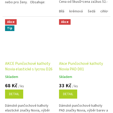
Cena od 5kusů=cena za1kus 52.-
nebo pro ženy. Obsahuje:
Kč Využijte náš věrnostní
Dřevěnou vlnu Osobní vzkaz dle
program se slevami...
Bílá
krémová
šedá
cihlová
Vašeho přání - zdarma...
Akce
Akce
Tip
AKCE Punčochové kalhoty
Akce Punčochové kalhoty
Novia elastické s lycrou D26
Novia PAD D01
Skladem
Skladem
Průměrné
Průměrné
hodnocení
hodnocení
68 Kč
33 Kč
/ ks
/ ks
produktu
produktu
je
je
DETAIL
DETAIL
5,0
5,0
z
z
Dámské punčochové kalhoty
Dámské punčochové kalhoty
5
5
elastické značky Novia, výběr
PAD značky Novia, výběr barev a
hvězdiček.
hvězdiček.