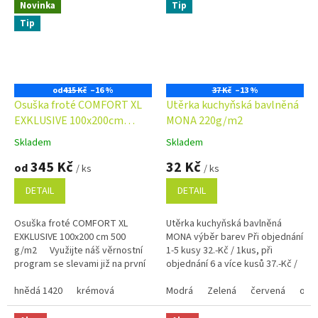
Novinka
Tip
Tip
od
415 Kč
–16 %
37 Kč
–13 %
Osuška froté COMFORT XL
Utěrka kuchyňská bavlněná
EXKLUSIVE 100x200cm
MONA 220g/m2
500g/m2
Skladem
Skladem
Průměrné
Průměrné
hodnocení
hodnocení
345 Kč
32 Kč
od
/ ks
/ ks
produktu
produktu
je
je
DETAIL
DETAIL
4,7
4,9
z
z
Osuška froté COMFORT XL
Utěrka kuchyňská bavlněná
5
5
EXKLUSIVE 100x200 cm 500
MONA výběr barev Při objednání
hvězdiček.
hvězdiček.
g/m2 Využijte náš věrnostní
1-5 kusy 32.-Kč / 1kus, při
program se slevami již na první
objednání 6 a více kusů 37.-Kč /
objednávku.Věrnostní program
1kus Využijte náš věrnostní
hnědá 1420
krémová
program se...
Modrá
Zelená
červená
ora