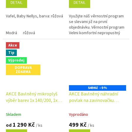
DETAIL
DETAIL
Vafel, Baby Nellys, barva: růžová
Využijte náš věrnostní program
se slevami již na první
objednávku. Věrnostní program
Modrá
růžová
Velmi komfortní nepropustný
chránič matrace s povrchem z
bambusového vlákna, které je...
Akce
Tip
Výprodej
DOPRAVA
ZDARMA
549 Kč
–9 %
AKCE Bavlněný mikroplyš
AKCE Bavlněný náhradní
výběr barev 1x 140/200, 1x
povlak na zavinovačku
70/90
85x85cm, LALLY Medvídek na
žebříku, růžový
Skladem
Vyprodáno
1 290 Kč
499 Kč
od
/ ks
/ ks