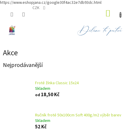
https://www.eshopjana.cz/google30f4ac32e7db93dc.html
Přejít
CZK
NÁKUP
na
obsah
KOŠÍK
Akce
Nejprodávanější
Froté žínka Classic 15x24
Skladem
18,50 Kč
od
Ručník froté 50x100cm Soft 400g/m2 výběr barev
Skladem
52 Kč