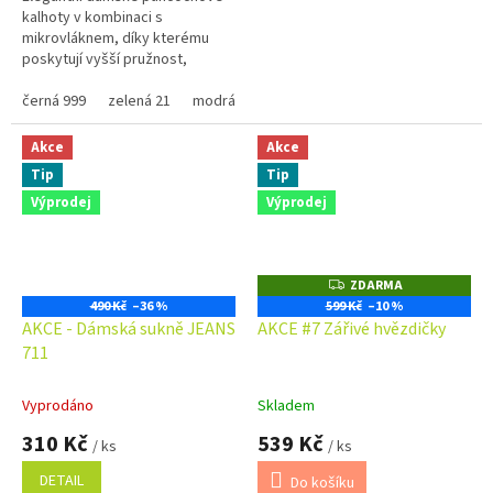
kalhoty v kombinaci s
hvězdiček.
mikrovláknem, díky kterému
poskytují vyšší pružnost,
elastičnost a komfort při nošení.
Silnější provedení oceníte v
černá 999
zelená 21
modrá 24
vínová 3
šedá 14
tmavě mo
chladných...
Akce
Akce
Tip
Tip
Výprodej
Výprodej
ZDARMA
Z
D
490 Kč
–36 %
599 Kč
–10 %
A
AKCE - Dámská sukně JEANS
AKCE #7 Zářivé hvězdičky
R
M
711
A
Vyprodáno
Skladem
310 Kč
539 Kč
/ ks
/ ks
DETAIL
Do košíku