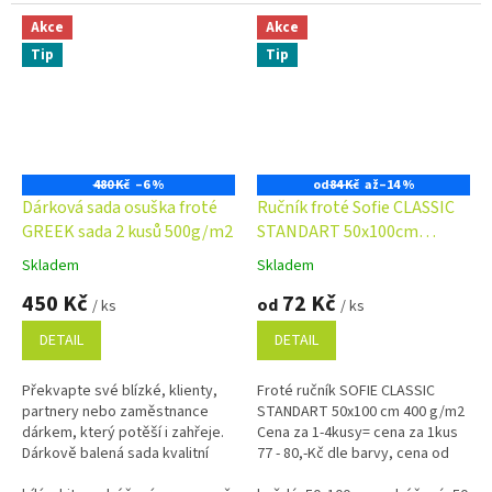
Akce
Akce
Tip
Tip
480 Kč
–6 %
od
84 Kč
až
–14 %
Dárková sada osuška froté
Ručník froté Sofie CLASSIC
GREEK sada 2 kusů 500g/m2
STANDART 50x100cm
400g/m2
Skladem
Skladem
Průměrné
Průměrné
hodnocení
hodnocení
450 Kč
72 Kč
od
/ ks
/ ks
produktu
produktu
je
je
DETAIL
DETAIL
5,0
4,9
z
z
Překvapte své blízké, klienty,
Froté ručník SOFIE CLASSIC
5
5
partnery nebo zaměstnance
STANDART 50x100 cm 400 g/m2
hvězdiček.
hvězdiček.
dárkem, který potěší i zahřeje.
Cena za 1-4kusy= cena za 1kus
Dárkově balená sada kvalitní
77 - 80,-Kč dle barvy, cena od
osušky a ručníků je nejen
5kusů= cena za 1kus 72 - 75,-Kč