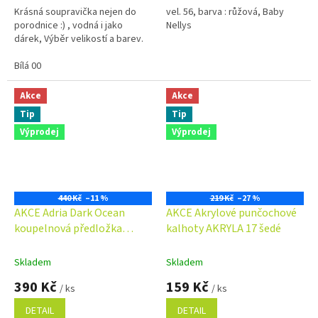
Krásná soupravička nejen do
vel. 56, barva : růžová, Baby
porodnice :) , vodná i jako
Nellys
dárek, Výběr velikostí a barev.
Bílá 00
Akce
Akce
Tip
Tip
Výprodej
Výprodej
440 Kč
–11 %
219 Kč
–27 %
AKCE Adria Dark Ocean
AKCE Akrylové punčochové
koupelnová předložka
kalhoty AKRYLA 17 šedé
Matějovský
Skladem
Skladem
390 Kč
159 Kč
/ ks
/ ks
DETAIL
DETAIL