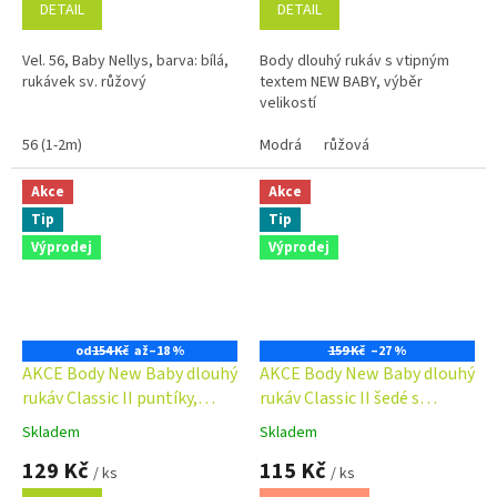
DETAIL
DETAIL
Vel. 56, Baby Nellys, barva: bílá,
Body dlouhý rukáv s vtipným
rukávek sv. růžový
textem NEW BABY, výběr
velikostí
56 (1-2m)
Modrá
růžová
Akce
Akce
Tip
Tip
Výprodej
Výprodej
od
154 Kč
až
–18 %
159 Kč
–27 %
AKCE Body New Baby dlouhý
AKCE Body New Baby dlouhý
rukáv Classic II puntíky,
rukáv Classic II šedé s
výběr velikostí
hvězdičkami
Skladem
Skladem
Průměrné
Průměrné
hodnocení
hodnocení
129 Kč
115 Kč
/ ks
/ ks
produktu
produktu