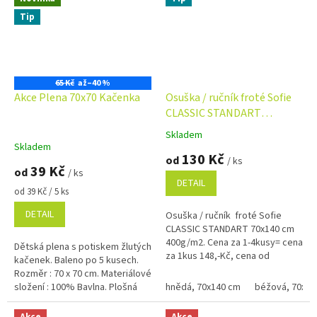
Tip
65 Kč
až
–40 %
Akce Plena 70x70 Kačenka
Osuška / ručník froté Sofie
CLASSIC STANDART
70x140cm 400g/m2
Skladem
Průměrné
Skladem
hodnocení
130 Kč
od
/ ks
produktu
39 Kč
od
/ ks
je
DETAIL
5,0
Měrná
od 39 Kč / 5 ks
cena:
z
DETAIL
Osuška / ručník froté Sofie
5
CLASSIC STANDART 70x140 cm
hvězdiček.
400g/m2. Cena za 1-4kusy= cena
Dětská plena s potiskem žlutých
za 1kus 148,-Kč, cena od
kačenek. Baleno po 5 kusech.
5kusů=cena za1kus 140,-Kč Bílá,
Rozměr : 70 x 70 cm. Materiálové
krémová, béžová a žlutá...
složení : 100% Bavlna. Plošná
hnědá, 70x140 cm
béžová, 70x14
hmotnost : 118 g/m2.