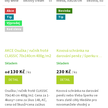
praktická, ale i stylová....
bílý white
béžový cream
černý black
dle barvy Bílá, krémová,...
hnědá, 50x100 cm
tmavě modrý navy
béžová, 50x10
Akce
Novinka
Tip
Tip
Výprodej
Kod sleva
AKCE Osuška / ručník froté
Kovová schránka na
CLASSIC 70x140cm 400g/m2
darování peněz / šperku ve
tvaru zlaté cihly
Skladem
Skladem
Průměrné
Průměrné
hodnocení
hodnocení
130 Kč
230 Kč
od
/ ks
/ ks
produktu
produktu
je
je
DETAIL
DETAIL
4,9
5,0
z
z
Osuška / ručník froté CLASSIC
Kovová schránka na darování
5
5
70x140 cm 400g/m2. Cena za 1-
peněz nebo třeba šperku ve
hvězdiček.
hvězdiček.
4kusy= cena za 1kus 148,-Kč,
tvaru zlaté cihly Hledáte pro
cena od 5kusů=cena za1kus
novomanžele vhodný a