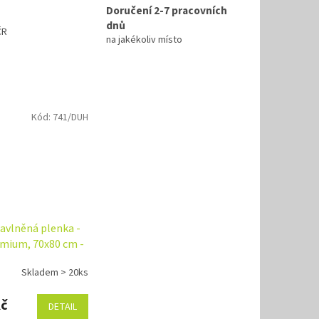
Doručení 2-7 pracovních
dnů
ČR
na jakékoliv místo
Kód:
741/DUH
bavlněná plenka -
mium, 70x80 cm -
žovo/modrá, Baby
Skladem > 20ks
Kč
DETAIL