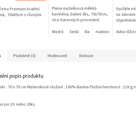
5,0
Plena mušelínová měkká
Využijte n
Tetra Premium kvalitní
z
bavlněná, balení 3ks, 70x70cm,
se slevami 
ná, 70x80cm s různými
5
více barevných provedení
objednávku
.
ček.
hvězdiček.
Modrá
šedá
lila
malinová
duha růžov
mátová
s
Podobné (3)
Hodnocení
Diskuze
ailní popis produktu
ěr : 70 x 70 cm Materiálové složení : 100% Bavlna Plošná hmotnost : 118 g/
no po 10 nebo 20ks.