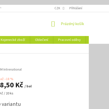
 VELIKOSTÍ
OZNAČENÍ DEN
NÁVODY NA ÚDRŽBU
CZK
Přihlášení
VYSVĚTLENÍ
NÁKUPNÍ
Prázdný košík
KOŠÍK
Kojenecké zboží
Oblečení
Pracovní oděvy
Vše pro HO
M Intrenational
až –18 %
8,50 Kč
/ bal
Kč / 20 ks
e variantu