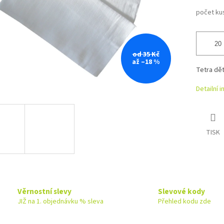
počet ku
od 35 Kč
až –18 %
Tetra dět
Detailní 
TISK
Věrnostní slevy
Slevové kody
JIŽ na 1. objednávku % sleva
Přehled kodu zde