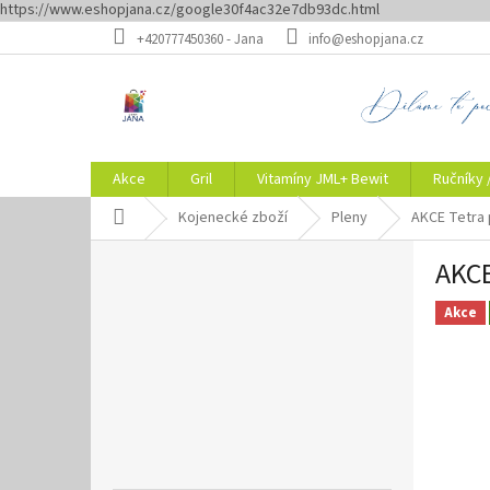
https://www.eshopjana.cz/google30f4ac32e7db93dc.html
Přejít
+420777450360 - Jana
info@eshopjana.cz
na
obsah
Akce
Gril
Vitamíny JML+ Bewit
Ručníky 
Domů
Kojenecké zboží
Pleny
AKCE Tetra 
P
AKCE
o
s
Akce
t
r
a
n
n
í
p