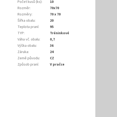
Počet kusů (ks)
:
10
Rozměr
:
70x70
Rozměry
:
70 x 70
Šířka obalu
:
20
Teplota praní
:
95
TYP
:
Tréninkové
Váha vč. obalu
:
0,7
Výška obalu
:
36
Záruka
:
24
Země původu
:
CZ
Způsob praní
:
V pračce