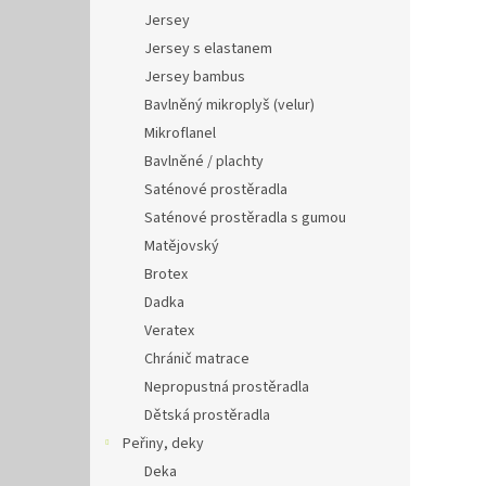
Jersey
Jersey s elastanem
Jersey bambus
Bavlněný mikroplyš (velur)
Mikroflanel
Bavlněné / plachty
Saténové prostěradla
Saténové prostěradla s gumou
Matějovský
Brotex
Dadka
Veratex
Chránič matrace
Nepropustná prostěradla
Dětská prostěradla
Peřiny, deky
Deka