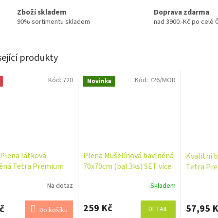
Zboží skladem
Doprava zdarma
90% sortimentu skladem
nad 3900.-Kč po celé 
sející produkty
Kód:
720
Kód:
726/MOD
Novinka
Plena látková
Plena Mušelínová bavlněná
Kvalitní 
ěná Tetra Premium
70x70cm (bal.3ks) SET více
Tetra Pre
 love 70x80 cm
barev
Duha, rů
Na dotaz
Skladem
rné
á
Průměrné
Nellys
cení
hodnocení
ktu
produktu
259 Kč
57,95 
č
DETAIL
Do košíku
je