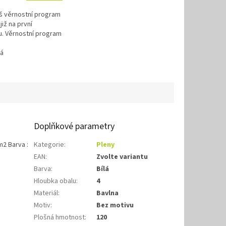
áš věrnostní program
již na první
. Věrnostní program
á
Doplňkové parametry
m2 Barva :
Kategorie
:
Pleny
EAN
:
Zvolte variantu
Barva
:
Bílá
Hloubka obalu
:
4
Materiál
:
Bavlna
Motiv
:
Bez motivu
Plošná hmotnost
:
120