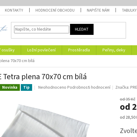
KONTAKTY
HODNOCENÍ OBCHODU
NAPIŠTE NÁM
TABULKY
HLEDAT
/ osušky
Ložní povlečení
Prostěradla
Peřiny, deky
plena 70x70 cm bílá
 Tetra plena 70x70 cm bílá
Průměrné
Neohodnoceno
Podrobnosti hodnocení
Značka:
PRE
Novinka
Tip
hodnocení
produktu
od 35 Kč
od
2
je
0,0
z
Měrná
od 28,50 
5
cena:
hvězdiček.
Zvolt