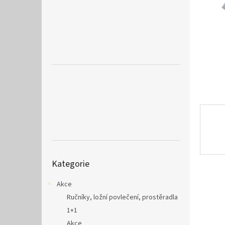
a
n
e
l
Přeskočit
Kategorie
kategorie
Akce
Ručníky, ložní povlečení, prostěradla
1+1
Akce