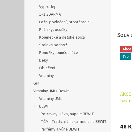
Výprodej
1+1 ZDARMA
Ložní povlečení, prostěradla
Ručníky, osušky
Souvi
Kojenecké a dětské zboží
Stolová podnož
Akce
Ponožky, punčocháče
Tip
Deky
Oblečení
Vitamíny
Gril
Vitamíny JML+ Bewit
AKCE 
Vitamíny JML
bavln
BEWIT
Sweet
Průmě
růžov
Potraviny, káva, nápoje BEWIT
hodno
TČM - Tradiční čínská medicína BEWIT
produ
48 K
Parfémy a vůně BEWIT
je