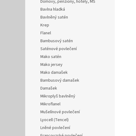
Domovy, penziony, hotely, MŠ
Bavlna hladká
Bavlněný satén
Krep
Flanel
Bambusový satén
Saténové povlečení
Mako satén
Mako jersey
Mako damašek
Bambusový damašek
Damašek
Mikroplyš bavlněný
Mikroflanel
Mušelínové povlečení
Lyocell (Tencel)
Lněné povlečení
Francouzské povlečení