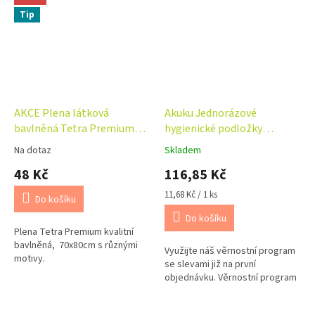
Tip
AKCE Plena látková
Akuku Jednorázové
bavlněná Tetra Premium
hygienické podložky
Sweet love 70x80 cm růžová
Sensitive, 10 ks
Na dotaz
Skladem
Průměrné
Průměrné
hodnocení
hodnocení
48 Kč
116,85 Kč
produktu
produktu
je
je
Měrná
11,68 Kč / 1 ks
Do košíku
5,0
5,0
cena:
Do košíku
z
z
Plena Tetra Premium kvalitní
5
5
bavlněná, 70x80cm s různými
hvězdiček.
hvězdiček.
Využijte náš věrnostní program
motivy.
se slevami již na první
objednávku. Věrnostní program