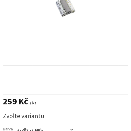
259 Kč
/ ks
Měrná
Zvolte variantu
cena:
Barva