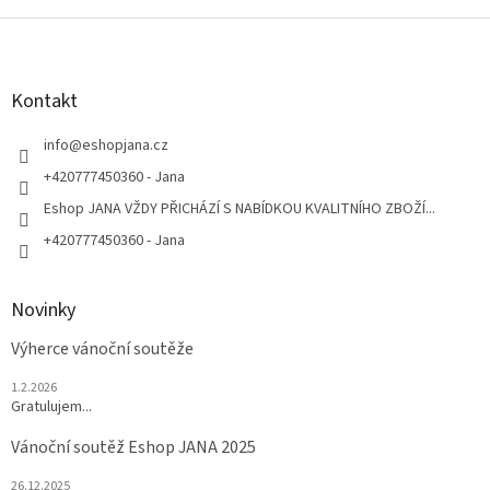
Z
á
p
a
Kontakt
t
í
info
@
eshopjana.cz
+420777450360 - Jana
Eshop JANA VŽDY PŘICHÁZÍ S NABÍDKOU KVALITNÍHO ZBOŽÍ...
+420777450360 - Jana
Novinky
Výherce vánoční soutěže
1.2.2026
Gratulujem...
Vánoční soutěž Eshop JANA 2025
26.12.2025