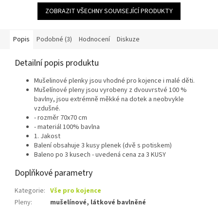
ZOBRAZIT VŠECHNY SOUVISEJÍCÍ PRODUKTY
Popis
Podobné (3)
Hodnocení
Diskuze
Detailní popis produktu
Mušelinové plenky jsou vhodné pro kojence i malé děti.
Mušelínové pleny jsou vyrobeny z dvouvrstvé 100 %
bavlny, jsou extrémně měkké na dotek a neobvykle
vzdušné.
- rozměr 70x70 cm
- materiál 100% bavlna
1. Jakost
Balení obsahuje 3 kusy plenek (dvě s potiskem)
Baleno po 3 kusech - uvedená cena za 3 KUSY
Doplňkové parametry
Kategorie
:
Vše pro kojence
Pleny
:
mušelínové, látkové bavlněné