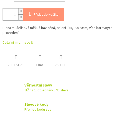
Přidat do košíku
Plena mušelínová měkká bavlněná, balení 3ks, 70x70cm, více barevných
provedení
Detailní informace
ZEPTAT SE
HLÍDAT
SDÍLET
Věrnostní slevy
JIŽ na 1. objednávku % sleva
Slevové kody
Přehled kodu zde