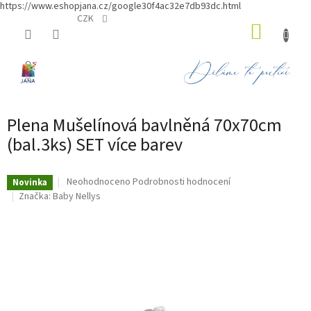
https://www.eshopjana.cz/google30f4ac32e7db93dc.html
Přejít
CZK
NÁKUP
na
obsah
KOŠÍK
Plena Mušelínová bavlněná 70x70cm
(bal.3ks) SET více barev
Průměrné
Neohodnoceno
Podrobnosti hodnocení
Novinka
hodnocení
Značka:
Baby Nellys
produktu
je
0,0
z
5
hvězdiček.