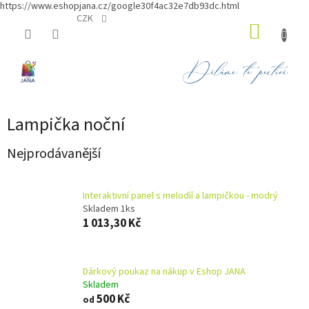
https://www.eshopjana.cz/google30f4ac32e7db93dc.html
Přejít
CZK
NÁKUP
na
obsah
KOŠÍK
Lampička noční
Nejprodávanější
Interaktivní panel s melodíí a lampičkou - modrý
Skladem 1ks
1 013,30 Kč
Dárkový poukaz na nákup v Eshop JANA
Skladem
500 Kč
od