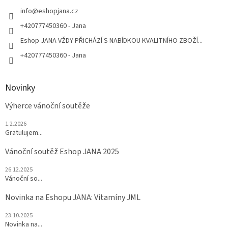
t
í
info
@
eshopjana.cz
+420777450360 - Jana
Eshop JANA VŽDY PŘICHÁZÍ S NABÍDKOU KVALITNÍHO ZBOŽÍ...
+420777450360 - Jana
Novinky
Výherce vánoční soutěže
1.2.2026
Gratulujem...
Vánoční soutěž Eshop JANA 2025
26.12.2025
Vánoční so...
Novinka na Eshopu JANA: Vitamíny JML
23.10.2025
Novinka na...