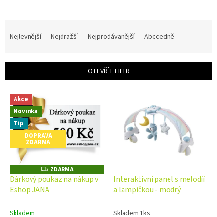
Ř
a
Nejlevnější
Nejdražší
Nejprodávanější
Abecedně
z
e
n
OTEVŘÍT FILTR
í
p
V
r
Akce
ý
o
Novinka
p
d
i
Tip
u
s
DOPRAVA
k
ZDARMA
p
t
r
ů
o
ZDARMA
Z
D
d
Dárkový poukaz na nákup v
Interaktivní panel s melodíí
A
u
Eshop JANA
a lampičkou - modrý
R
M
k
A
t
Skladem
Skladem 1ks