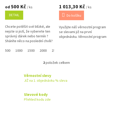
ů
500 Kč
1 013,30 Kč
od
/ ks
/ ks
DETAIL
Do košíku
Chcete potěšit své blízké, ale
Využijte náš věrnostní program
nejste si jistí, že vyberete ten
se slevami již na první
správný dárek nebo termín ?
objednávku. Věrnostní program
Sháníte něco na poslední chvíli?
Náš dárkový poukaz pořídíte
online a po...
500
1000
1500
2000
2500
3000
3500
4000
4500
2
položek celkem
O
v
l
Věrnostní slevy
á
JIŽ na 1. objednávku % sleva
d
a
c
Slevové kody
í
Přehled kodu zde
p
r
v