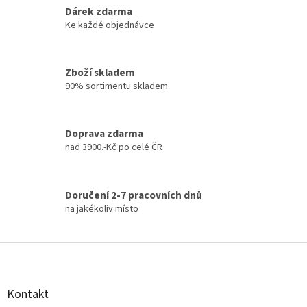
k
Dárek zdarma
y
Ke každé objednávce
v
ý
p
Zboží skladem
i
90% sortimentu skladem
s
u
Doprava zdarma
nad 3900.-Kč po celé ČR
Doručení 2-7 pracovních dnů
na jakékoliv místo
Z
á
p
a
Kontakt