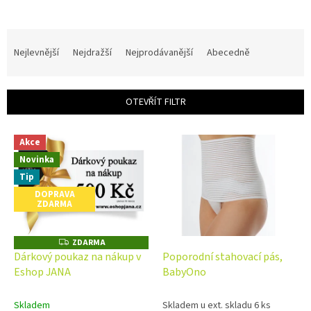
Ř
a
Nejlevnější
Nejdražší
Nejprodávanější
Abecedně
z
e
n
OTEVŘÍT FILTR
í
p
V
r
Akce
ý
o
Novinka
p
d
i
Tip
u
s
DOPRAVA
k
ZDARMA
p
t
r
ů
o
ZDARMA
Z
D
d
Dárkový poukaz na nákup v
Poporodní stahovací pás,
A
u
Eshop JANA
BabyOno
R
M
k
A
t
Skladem
Skladem u ext. skladu 6 ks