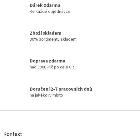
k
Dárek zdarma
y
Ke každé objednávce
v
ý
p
Zboží skladem
i
90% sortimentu skladem
s
u
Doprava zdarma
nad 3900.-Kč po celé ČR
Doručení 2-7 pracovních dnů
na jakékoliv místo
Z
á
p
a
Kontakt