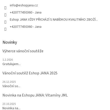
t
í
info
@
eshopjana.cz
+420777450360 - Jana
Eshop JANA VŽDY PŘICHÁZÍ S NABÍDKOU KVALITNÍHO ZBOŽÍ...
+420777450360 - Jana
Novinky
Výherce vánoční soutěže
1.2.2026
Gratulujem...
Vánoční soutěž Eshop JANA 2025
26.12.2025
Vánoční so...
Novinka na Eshopu JANA: Vitamíny JML
23.10.2025
Novinka na...