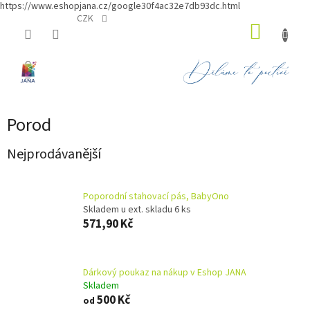
https://www.eshopjana.cz/google30f4ac32e7db93dc.html
Přejít
CZK
NÁKUP
na
obsah
KOŠÍK
Porod
Nejprodávanější
Poporodní stahovací pás, BabyOno
Skladem u ext. skladu 6 ks
571,90 Kč
Dárkový poukaz na nákup v Eshop JANA
Skladem
500 Kč
od