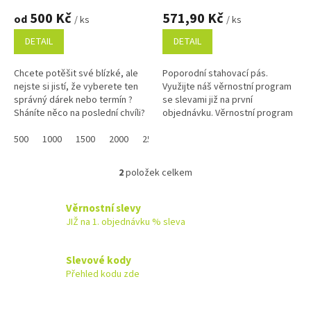
ů
500 Kč
571,90 Kč
od
/ ks
/ ks
DETAIL
DETAIL
Chcete potěšit své blízké, ale
Poporodní stahovací pás.
nejste si jistí, že vyberete ten
Využijte náš věrnostní program
správný dárek nebo termín ?
se slevami již na první
Sháníte něco na poslední chvíli?
objednávku. Věrnostní program
Náš dárkový poukaz pořídíte
online a po...
500
1000
1500
2000
2500
3000
3500
4000
4500
2
položek celkem
O
v
l
Věrnostní slevy
á
JIŽ na 1. objednávku % sleva
d
a
c
Slevové kody
í
Přehled kodu zde
p
r
v