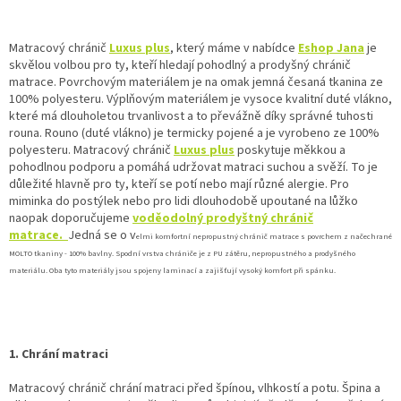
Matracový chránič
Luxus plus
, který máme v nabídce
Eshop Jana
je
skvělou volbou pro ty, kteří hledají pohodlný a prodyšný chránič
matrace. Povrchovým materiálem je na omak jemná česaná tkanina ze
100% polyesteru. Výplňovým materiálem je vysoce kvalitní duté vlákno,
které má dlouholetou trvanlivost a to převážně díky správné tuhosti
rouna. Rouno (duté vlákno) je termicky pojené a je vyrobeno ze 100%
polyesteru. Matracový chránič
Luxus plus
poskytuje měkkou a
pohodlnou podporu a pomáhá udržovat matraci suchou a svěží. To je
důležité hlavně pro ty, kteří se potí nebo mají různé alergie. Pro
miminka do postýlek nebo pro lidi dlouhodobě upoutané na lůžko
naopak doporučujeme
voděodolný prodyštný chránič
matrace.
Jedná se o v
elmi komfortní nepropustný chránič matrace s povrchem z načechrané
MOLTO tkaniny - 100% bavlny. Spodní vrstva chrániče je z PU zátěru, nepropustného a prodyšného
materiálu. Oba tyto materiály jsou spojeny laminací a zajišťují vysoký komfort při spánku.
1. Chrání matraci
Matracový chránič chrání matraci před špínou, vlhkostí a potu. Špina a