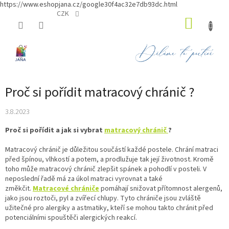
https://www.eshopjana.cz/google30f4ac32e7db93dc.html
Přejít
CZK
NÁKUP
na
obsah
KOŠÍK
Proč si pořídit matracový chránič ?
3.8.2023
Proč si pořídit a jak si vybrat
matracový chránič
?
Matracový chránič je důležitou součástí každé postele. Chrání matraci
před špínou, vlhkostí a potem, a prodlužuje tak její životnost. Kromě
toho může matracový chránič zlepšit spánek a pohodlí v posteli. V
neposlední řadě má za úkol matraci vyrovnat a také
změkčit.
Matracové chrániče
pomáhají snižovat přítomnost alergenů,
jako jsou roztoči, pyl a zvířecí chlupy. Tyto chrániče jsou zvláště
užitečné pro alergiky a astmatiky, kteří se mohou takto chránit před
potenciálními spouštěči alergických reakcí.