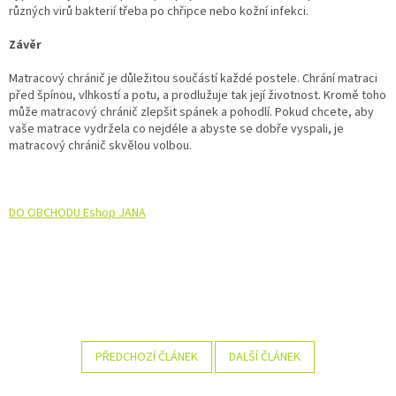
různých virů bakterií třeba po chřipce nebo kožní infekci.
Závěr
Matracový chránič je důležitou součástí každé postele. Chrání matraci
před špínou, vlhkostí a potu, a prodlužuje tak její životnost. Kromě toho
může matracový chránič zlepšit spánek a pohodlí. Pokud chcete, aby
vaše matrace vydržela co nejdéle a abyste se dobře vyspali, je
matracový chránič skvělou volbou.
DO OBCHODU Eshop JANA
PŘEDCHOZÍ ČLÁNEK
DALŠÍ ČLÁNEK