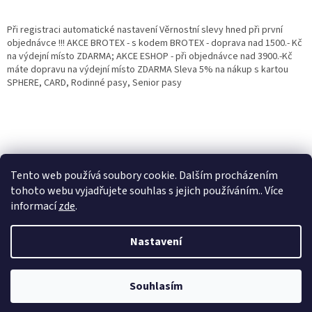
Při registraci automatické nastavení Věrnostní slevy hned při první
objednávce !!! AKCE BROTEX - s kodem BROTEX - doprava nad 1500.- Kč
na výdejní místo ZDARMA; AKCE ESHOP - při objednávce nad 3900.-Kč
máte dopravu na výdejní místo ZDARMA Sleva 5% na nákup s kartou
SPHERE, CARD, Rodinné pasy, Senior pasy
Tento web používá soubory cookie. Dalším procházením
tohoto webu vyjadřujete souhlas s jejich používáním.. Více
informací
zde
.
Vytvořil Shoptet
Věrnostní porgram: Již od první objednávky s registrací automaticky
Nastavení
nastavená Věrnostní sleva 3% - 10% na Všechny Vaše další nákupy. Čím
víc nakoupíte, tím větší slevu můžete získat. Vaše objednávky se sčítají.
Využít můžete i "Slevové kody" nebo DOPRAVU ZDARMA. Přejeme
Copyright 2026
Eshop Jana
. Všechna práva vyhrazena.
příjemný nákup u nás Jana Kotasová Komárková a kolektiv pracovníků
Souhlasím
Eshop JANA