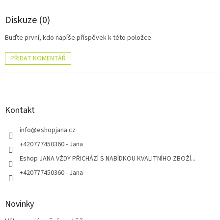
Diskuze (0)
Buďte první, kdo napíše příspěvek k této položce.
PŘIDAT KOMENTÁŘ
Z
á
p
a
Kontakt
t
í
info
@
eshopjana.cz
+420777450360 - Jana
Eshop JANA VŽDY PŘICHÁZÍ S NABÍDKOU KVALITNÍHO ZBOŽÍ...
+420777450360 - Jana
Novinky