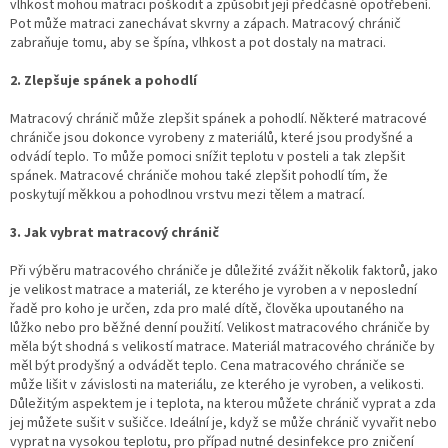
vlhkost mohou matraci poškodit a způsobit její předčasné opotřebení.
Pot může matraci zanechávat skvrny a zápach. Matracový chránič
zabraňuje tomu, aby se špína, vlhkost a pot dostaly na matraci.
2. Zlepšuje spánek a pohodlí
Matracový chránič může zlepšit spánek a pohodlí. Některé matracové
chrániče jsou dokonce vyrobeny z materiálů, které jsou prodyšné a
odvádí teplo. To může pomoci snížit teplotu v posteli a tak zlepšit
spánek. Matracové chrániče mohou také zlepšit pohodlí tím, že
poskytují měkkou a pohodlnou vrstvu mezi tělem a matrací.
3. Jak vybrat matracový chránič
Při výběru matracového chrániče je důležité zvážit několik faktorů, jako
je velikost matrace a materiál, ze kterého je vyroben a v neposlední
řadě pro koho je určen, zda pro malé dítě, člověka upoutaného na
lůžko nebo pro běžné denní použití. Velikost matracového chrániče by
měla být shodná s velikostí matrace. Materiál matracového chrániče by
měl být prodyšný a odvádět teplo. Cena matracového chrániče se
může lišit v závislosti na materiálu, ze kterého je vyroben, a velikosti.
Důležitým aspektem je i teplota, na kterou můžete chránič vyprat a zda
jej můžete sušit v sušičce. Ideální je, když se může chránič vyvařit nebo
vyprat na vysokou teplotu, pro případ nutné desinfekce pro zničení