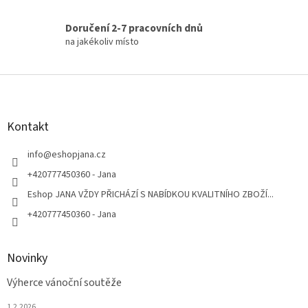
Doručení 2-7 pracovních dnů
na jakékoliv místo
Z
á
p
a
Kontakt
t
í
info
@
eshopjana.cz
+420777450360 - Jana
Eshop JANA VŽDY PŘICHÁZÍ S NABÍDKOU KVALITNÍHO ZBOŽÍ...
+420777450360 - Jana
Novinky
Výherce vánoční soutěže
1.2.2026