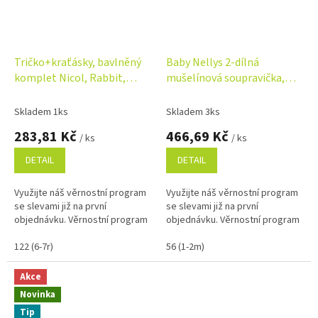
Tričko+kraťásky, bavlněný
Baby Nellys 2-dílná
komplet Nicol, Rabbit,
mušelínová soupravička,
krémová/hnědá
tričko + kraťasky BOY, světle
modrá
Skladem 1ks
Skladem 3ks
283,81 Kč
466,69 Kč
/ ks
/ ks
DETAIL
DETAIL
Využijte náš věrnostní program
Využijte náš věrnostní program
se slevami již na první
se slevami již na první
objednávku. Věrnostní program
objednávku. Věrnostní program
122 (6-7r)
56 (1-2m)
Akce
Novinka
Tip