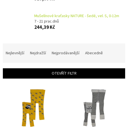
Mušelínové kraťasky NATURE - šedé, vel. S, 0-12m
7 - 21 prac.dnů
244,39 Kč
Ř
a
Nejlevnější
Nejdražší
Nejprodávanější
Abecedně
z
e
n
OTEVŘÍT FILTR
í
p
V
r
ý
o
p
d
i
u
s
k
p
t
r
ů