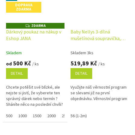
DOPRAVA
ZDARMA
ZDARMA
Z
D
Dárkový poukaz na nákup v
Baby Nellys 3-dílná
A
Eshop JANA
mušelínová soupravička,
R
M
body, kraťasky + čelenka
A
GIRL, lila
Skladem
Skladem 3ks
500 Kč
519,89 Kč
od
/ ks
/ ks
DETAIL
DETAIL
Chcete potěšit své blízké, ale
Využijte náš věrnostní program
nejste si jistí, že vyberete ten
se slevami již na první
správný dárek nebo termín ?
objednávku. Věrnostní program
Sháníte něco na poslední chvíli?
Náš dárkový poukaz pořídíte
online a po...
500
1000
1500
2000
2500
56 (1-2m)
3000
3500
4000
4500