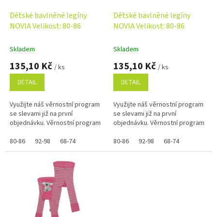
o
d
Dětské bavlněné legíny
Dětské bavlněné legíny
u
NOVIA Velikost: 80-86
NOVIA Velikost: 80-86
k
t
Skladem
Skladem
ů
135,10 Kč
135,10 Kč
/ ks
/ ks
DETAIL
DETAIL
Využijte náš věrnostní program
Využijte náš věrnostní program
se slevami již na první
se slevami již na první
objednávku. Věrnostní program
objednávku. Věrnostní program
80-86
92-98
68-74
80-86
92-98
68-74