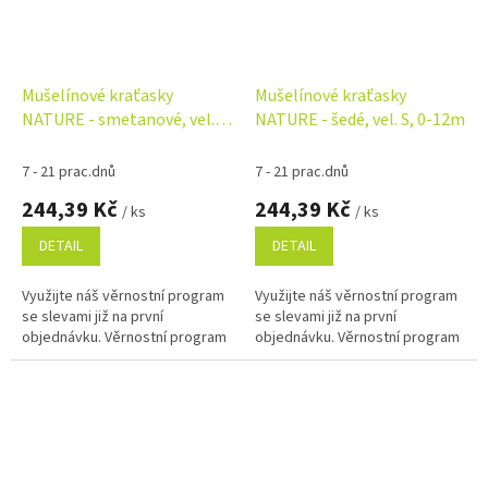
Mušelínové kraťasky
Mušelínové kraťasky
NATURE - smetanové, vel. S,
NATURE - šedé, vel. S, 0-12m
0-12m
7 - 21 prac.dnů
7 - 21 prac.dnů
244,39 Kč
244,39 Kč
/ ks
/ ks
DETAIL
DETAIL
Využijte náš věrnostní program
Využijte náš věrnostní program
se slevami již na první
se slevami již na první
objednávku. Věrnostní program
objednávku. Věrnostní program