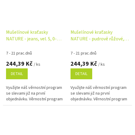
Mušelínové kraťasky
Mušelínové kraťasky
NATURE - jeans, vel. S, 0-
NATURE - pudrově růžové,
12m
vel. S, 0-12m
7 - 21 prac.dnů
7 - 21 prac.dnů
244,39 Kč
244,39 Kč
/ ks
/ ks
DETAIL
DETAIL
Využijte náš věrnostní program
Využijte náš věrnostní program
se slevami již na první
se slevami již na první
objednávku. Věrnostní program
objednávku. Věrnostní program