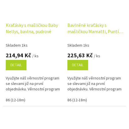
Kraťásky s mašličkou Baby
Bavlněné kraťásky s
Nellys, bavlna, pudrové
mašličkou Mamatti, Puntík,
švestkové
Skladem 1ks
Skladem 1ks
214,94 Kč
225,63 Kč
/ ks
/ ks
DETAIL
DETAIL
Využijte náš věrnostní program
Využijte náš věrnostní program
se slevami již na první
se slevami již na první
objednávku. Věrnostní program
objednávku. Věrnostní program
86 (12-18m)
86 (12-18m)