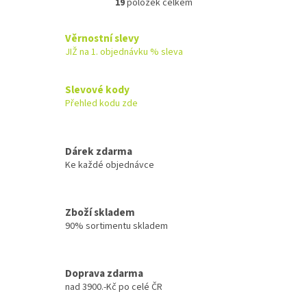
19
položek celkem
O
v
l
Věrnostní slevy
á
JIŽ na 1. objednávku % sleva
d
a
c
Slevové kody
í
Přehled kodu zde
p
r
v
k
Dárek zdarma
y
Ke každé objednávce
v
ý
p
Zboží skladem
i
90% sortimentu skladem
s
u
Doprava zdarma
nad 3900.-Kč po celé ČR