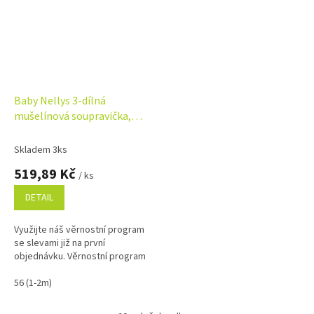
Baby Nellys 3-dílná
mušelínová soupravička,
body, kraťasky + čelenka
GIRL, žlutá
Skladem 3ks
519,89 Kč
/ ks
DETAIL
Využijte náš věrnostní program
se slevami již na první
objednávku. Věrnostní program
56 (1-2m)