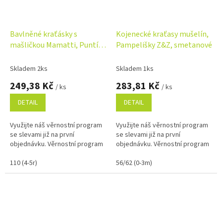
Bavlněné kraťásky s
Kojenecké kraťasy mušelín,
mašličkou Mamatti, Puntík,
Pampelišky Z&Z, smetanové
pudrové
Skladem 2ks
Skladem 1ks
249,38 Kč
283,81 Kč
/ ks
/ ks
DETAIL
DETAIL
Využijte náš věrnostní program
Využijte náš věrnostní program
se slevami již na první
se slevami již na první
objednávku. Věrnostní program
objednávku. Věrnostní program
110 (4-5r)
56/62 (0-3m)