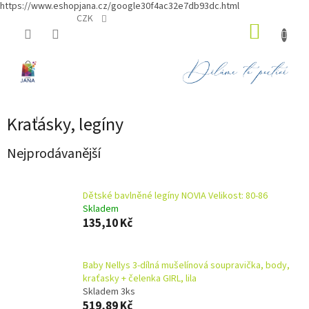
https://www.eshopjana.cz/google30f4ac32e7db93dc.html
Přejít
CZK
NÁKUP
na
obsah
KOŠÍK
Kraťásky, legíny
Nejprodávanější
Dětské bavlněné legíny NOVIA Velikost: 80-86
Skladem
135,10 Kč
Baby Nellys 3-dílná mušelínová soupravička, body,
kraťasky + čelenka GIRL, lila
Skladem 3ks
519,89 Kč