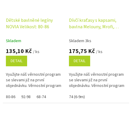
Dětské bavlněné legíny
Dívčí kraťasy s kapsami,
NOVIA Velikost: 80-86
bavlna Melouny, Mrofi,
růžové
Skladem
Skladem 3ks
135,10 Kč
175,75 Kč
/ ks
/ ks
DETAIL
DETAIL
Využijte náš věrnostní program
Využijte náš věrnostní program
se slevami již na první
se slevami již na první
objednávku. Věrnostní program
objednávku. Věrnostní program
80-86
92-98
68-74
74 (6-9m)