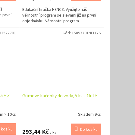
áš
Edukační hračka HENCZ. Využijte náš
a první
věrnostní program se slevami již na první
objednávku. Věrnostní program
33522701
Kód:
15857701NELLYS
a + 3
Gumové kačenky do vody, 5 ks - žluté
m > 10ks
Skladem 9ks
 košíku
Do košíku
293,44 Kč
/ ks