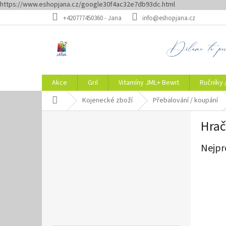
https://www.eshopjana.cz/google30f4ac32e7db93dc.html
Přejít
+420777450360 - Jana
info@eshopjana.cz
na
obsah
Akce
Gril
Vitamíny JML+ Bewit
Ručníky 
Domů
Kojenecké zboží
Přebalování / koupání
P
Hrač
o
s
Nejpr
t
r
a
n
n
í
p