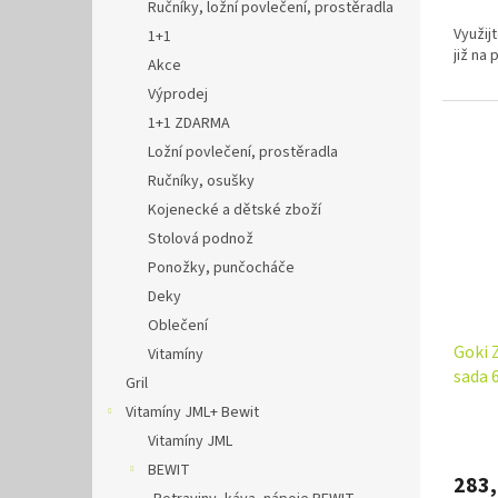
Ručníky, ložní povlečení, prostěradla
Využij
1+1
již na
Akce
Výprodej
1+1 ZDARMA
Ložní povlečení, prostěradla
Ručníky, osušky
Kojenecké a dětské zboží
Stolová podnož
Ponožky, punčocháče
Deky
Oblečení
Goki 
Vitamíny
sada 6
Gril
Vitamíny JML+ Bewit
Vitamíny JML
BEWIT
283