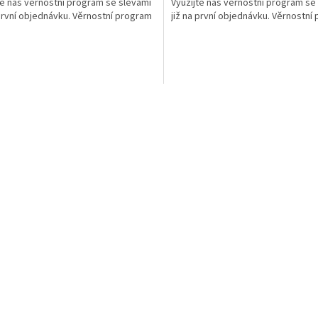
te náš věrnostní program se slevami
Využijte náš věrnostní program se
 první objednávku. Věrnostní program
již na první objednávku. Věrnostní
O
v
l
á
d
a
c
í
p
r
v
k
y
v
ý
p