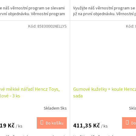
te náš věrnostní program se slevami
Využijte náš věrnostní program se
 první objednávku. Věrnostní program
již na první objednávku. Věrnostní
Kód:
85830001NELLYS
Kód:
é měkké nářadí Hencz Toys,
Gumové kuželky + koule Hencz
ové - 3 ks
sada
Skladem 5ks
Skl
Do košíku
Do
,19 Kč
411,35 Kč
/ ks
/ ks