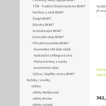
Potraviny, káva, nápoje BEWIT
TČM - Tradiční čínská medicína BEWIT
Využij
již na
Parfémy a vůně BEWIT
Šungit BEWIT
Difuzéry BEWIT
Aromaterapie BEWIT
Esenciální oleje BEWIT
Přírodní kosmetika BEWIT
Kosmetika C60 elixír mládí
Hydratační a liftingová séra
Pleťové krémy a masky
Kosmetické oleje
Gumov
Výživa / doplňky stravy BEWIT
pastel
Ručníky / osušky
Utěrky
utěrky Matějovský
362
utěrky Brotex
utěrky ostatní