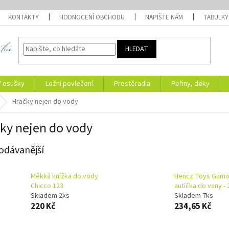
KONTAKTY
HODNOCENÍ OBCHODU
NAPIŠTE NÁM
TABULKY
HLEDAT
/ osušky
Ložní povlečení
Prostěradla
Peřiny, deky
Hračky nejen do vody
ky nejen do vody
odávanější
Měkká knížka do vody
Hencz Toys Gum
Chicco 123
autíčka do vany - 
Skladem 2ks
Skladem 7ks
220 Kč
234,65 Kč