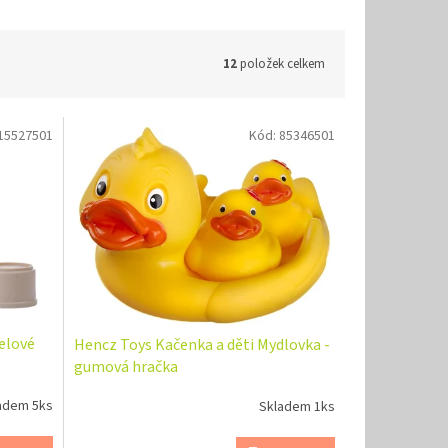
12
položek celkem
15527501
Kód:
85346501
telové
Hencz Toys Kačenka a děti Mydlovka -
gumová hračka
adem 5ks
Skladem 1ks