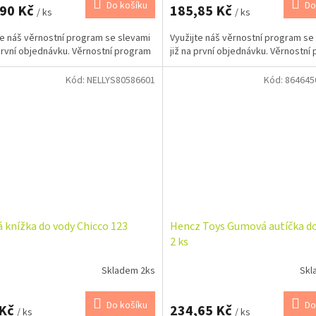
Do košíku
Do
,90 Kč
185,85 Kč
/ ks
/ ks
te náš věrnostní program se slevami
Využijte náš věrnostní program se
 první objednávku. Věrnostní program
již na první objednávku. Věrnostní
Kód:
NELLYS80586601
Kód:
864645
 knížka do vody Chicco 123
Hencz Toys Gumová autíčka do
2 ks
Skladem 2ks
Skl
Do košíku
Do
 Kč
234,65 Kč
/ ks
/ ks