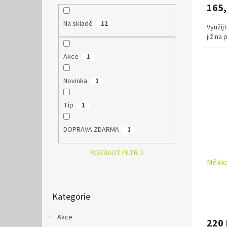
165
Na skladě
12
Využij
již na
Akce
1
Novinka
1
Tip
1
DOPRAVA ZDARMA
1
ROZBALIT FILTR
Měkká
Přeskočit
Kategorie
kategorie
Akce
220