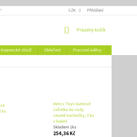
 VELIKOSTÍ
OZNAČENÍ DEN
NÁVODY NA ÚDRŽBU
CZK
Přihlášení
VYSVĚTLENÍ
NÁKUPNÍ
Prázdný košík
KOŠÍK
Kojenecké zboží
Oblečení
Pracovní oděvy
Vše pro HO
Hencz Toys Gumové
ová
zvířatka do vody -
2 ks
veselé kachničky, 5 ks
v balení
Skladem 1ks
254,36 Kč