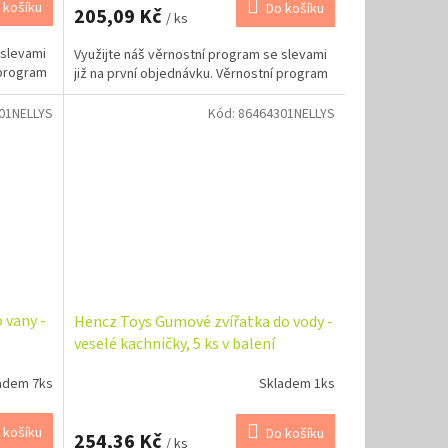
 košíku
Do košíku
205,09 Kč
/ ks
 slevami
Využijte náš věrnostní program se slevami
 program
již na první objednávku. Věrnostní program
01NELLYS
Kód:
86464301NELLYS
 vany -
Hencz Toys Gumové zvířatka do vody -
veselé kachničky, 5 ks v balení
adem 7ks
Skladem 1ks
 košíku
Do košíku
254,36 Kč
/ ks