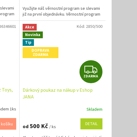
 slevami
Využijte náš věrnostní program se slevami
 program
již na první objednávku. Věrnostní program
86346601
Kód:
2850/500
Akce
Novinka
Tip
DOPRAVA
ZDARMA
Z
ZDARMA
D
 Toys,
Dárkový poukaz na nákup v Eshop
A
JANA
R
adem 1ks
Skladem
M
DETAIL
 košíku
500 Kč
od
/ ks
A