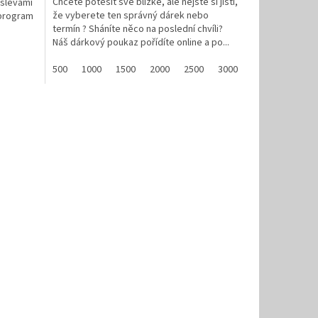
Chcete potěšit své blízké, ale nejste si jistí,
 slevami
že vyberete ten správný dárek nebo
 program
termín ? Sháníte něco na poslední chvíli?
Náš dárkový poukaz pořídíte online a po...
500
1000
1500
2000
2500
3000
3500
4000