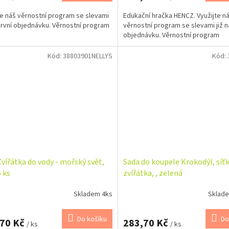
te náš věrnostní program se slevami
Edukační hračka HENCZ. Využijte n
 první objednávku. Věrnostní program
věrnostní program se slevami již n
objednávku. Věrnostní program
Kód:
38803901NELLYS
Kód:
Zvířátka do vody - mořský svět,
Sada do koupele Krokodýl, síťk
 ks
zvířátka, , zelená
Skladem 4ks
Sklade
Do košíku
Do
,70 Kč
283,70 Kč
/ ks
/ ks