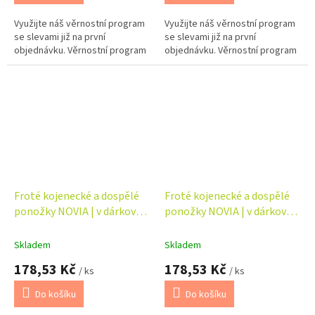
Využijte náš věrnostní program
Využijte náš věrnostní program
se slevami již na první
se slevami již na první
objednávku. Věrnostní program
objednávku. Věrnostní program
Froté kojenecké a dospělé
Froté kojenecké a dospělé
ponožky NOVIA | v dárkové
ponožky NOVIA | v dárkové
krabičce – máma + táta +
krabičce – máma + táta +
dítě
dítě
Skladem
Skladem
178,53 Kč
178,53 Kč
/ ks
/ ks
Do košíku
Do košíku