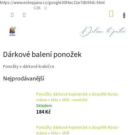
https://www.eshopjana.cz/google30f4ac32e7db93dc.html
Přejít
CZK
NÁKUP
na
obsah
KOŠÍK
Dárkové balení ponožek
Ponožky v dárkové krabičce
Nejprodávanější
Ponožky dárkové kojenecké a dospělé Novia -
máma + táta + dítě - medvěd
Skladem
184 Kč
Ponožky dárkové kojenecké a dospělé Novia -
máma + táta + dítě