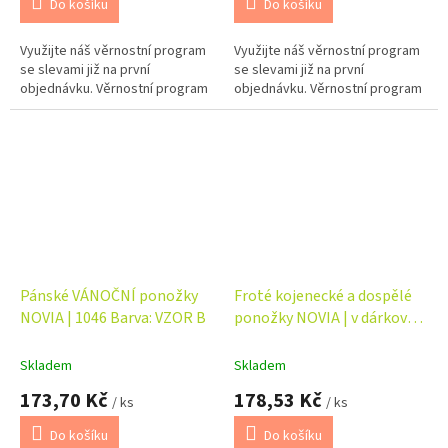
Do košíku
Do košíku
Využijte náš věrnostní program
Využijte náš věrnostní program
se slevami již na první
se slevami již na první
objednávku. Věrnostní program
objednávku. Věrnostní program
Pánské VÁNOČNÍ ponožky
Froté kojenecké a dospělé
NOVIA | 1046 Barva: VZOR B
ponožky NOVIA | v dárkové
krabičce – máma + táta +
dítě
Skladem
Skladem
173,70 Kč
178,53 Kč
/ ks
/ ks
Do košíku
Do košíku