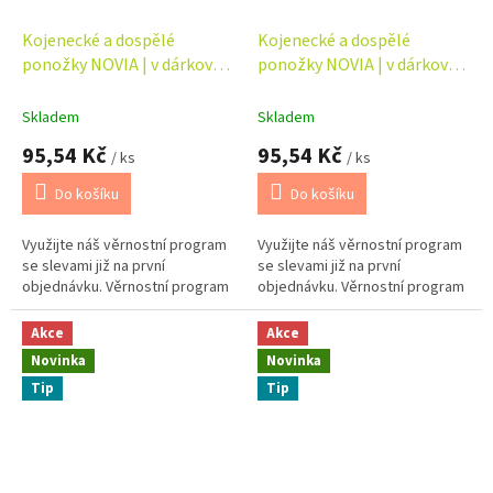
Kojenecké a dospělé
Kojenecké a dospělé
ponožky NOVIA | v dárkové
ponožky NOVIA | v dárkové
krabičce - táta + dítě
krabičce - táta + dítě
Skladem
Skladem
95,54 Kč
95,54 Kč
/ ks
/ ks
Do košíku
Do košíku
Využijte náš věrnostní program
Využijte náš věrnostní program
se slevami již na první
se slevami již na první
objednávku. Věrnostní program
objednávku. Věrnostní program
Akce
Akce
Novinka
Novinka
Tip
Tip