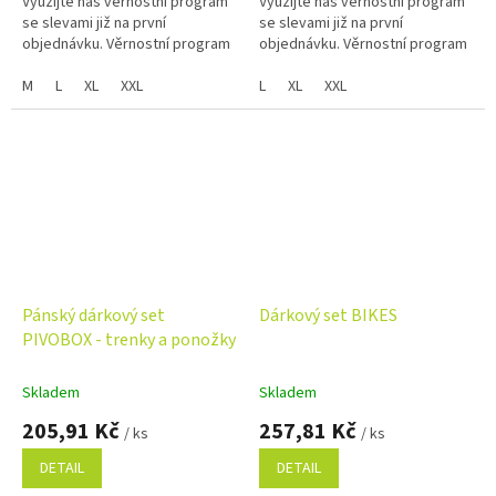
Využijte náš věrnostní program
Využijte náš věrnostní program
se slevami již na první
se slevami již na první
objednávku. Věrnostní program
objednávku. Věrnostní program
M
L
XL
XXL
L
XL
XXL
Pánský dárkový set
Dárkový set BIKES
PIVOBOX - trenky a ponožky
Skladem
Skladem
205,91 Kč
257,81 Kč
/ ks
/ ks
DETAIL
DETAIL