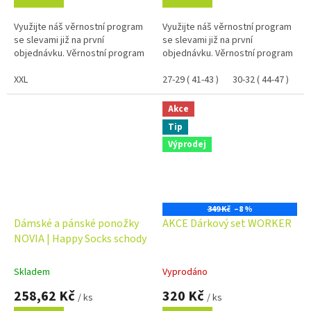
Využijte náš věrnostní program
Využijte náš věrnostní program
se slevami již na první
se slevami již na první
objednávku. Věrnostní program
objednávku. Věrnostní program
XXL
27-29 ( 41-43 )
30-32 ( 44-47 )
24
Akce
Tip
Výprodej
349 Kč
–8 %
Dámské a pánské ponožky
AKCE Dárkový set WORKER
NOVIA | Happy Socks schody
Skladem
Vyprodáno
258,62 Kč
320 Kč
/ ks
/ ks