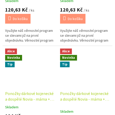
dítě
dítě
Skladem
Skladem
120,63 Kč
120,63 Kč
/ ks
/ ks
Do košíku
Do košíku
Využijte náš věrnostní program
Využijte náš věrnostní program
se slevami již na první
se slevami již na první
objednávku. Věrnostní program
objednávku. Věrnostní program
Akce
Akce
Novinka
Novinka
Tip
Tip
Ponožky dárkové kojenecké
Ponožky dárkové kojenecké
a dospělé Novia - máma +
a dospělé Novia - máma +
táta + dítě
táta + dítě - králík
Skladem
Průměrné
Skladem
hodnocení