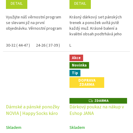
DETAIL
DETAIL
Využijte náš věrnostní program
Krásný dárkový set pánských
se slevami již na první
trenek a ponožek uvítá jistě
objednávku. Věrnostní program
každý muž. Krásné balení a
kvalitní obsah podtrhává jeho
jedinečnost. Poničená krabička -
30-32 ( 44-47 )
24-26 ( 37-39 )
slevněno !
L
Akce
Novinka
Tip
DOPRAVA
ZDARMA
ZDARMA
Z
D
Dámské a pánské ponožky
Dárkový poukaz na nákup v
A
NOVIA | Happy Socks káro
Eshop JANA
R
M
A
Skladem
Skladem