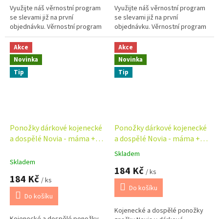
Využijte náš věrnostní program
Využijte náš věrnostní program
se slevami již na první
se slevami již na první
objednávku. Věrnostní program
objednávku. Věrnostní program
Akce
Akce
Novinka
Novinka
Tip
Tip
Ponožky dárkové kojenecké
Ponožky dárkové kojenecké
a dospělé Novia - máma +
a dospělé Novia - máma +
táta + dítě - medvěd
táta + dítě - pes
Skladem
Průměrné
Skladem
hodnocení
184 Kč
/ ks
produktu
184 Kč
/ ks
je
Do košíku
5,0
Do košíku
z
Kojenecké a dospělé ponožky
5