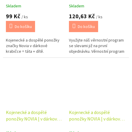
dítě
Skladem
Skladem
99 Kč
120,63 Kč
/ ks
/ ks
Do košíku
Do košíku
Kojenecké a dospělé ponožky
Využijte náš věrnostní program
značky Novia v dárkové
se slevami již na první
krabičce = táta + dítě.
objednávku. Věrnostní program
Kojenecké a dospělé
Kojenecké a dospělé
ponožky NOVIA | v dárkové
ponožky NOVIA | v dárkové
krabičce - máma + táta +
krabičce - máma + táta +