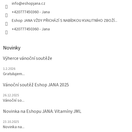
í
info
@
eshopjana.cz
+420777450360 - Jana
Eshop JANA VŽDY PŘICHÁZÍ S NABÍDKOU KVALITNÍHO ZBOŽÍ...
+420777450360 - Jana
Novinky
Výherce vánoční soutěže
1.2.2026
Gratulujem...
Vánoční soutěž Eshop JANA 2025
26.12.2025
Vánoční so...
Novinka na Eshopu JANA: Vitamíny JML
23.10.2025
Novinka na...