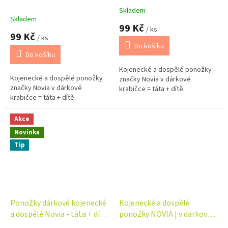
- králík
- námořní
Skladem
Průměrné
Skladem
hodnocení
99 Kč
/ ks
produktu
99 Kč
/ ks
je
Do košíku
5,0
Do košíku
z
Kojenecké a dospělé ponožky
5
Kojenecké a dospělé ponožky
značky Novia v dárkové
hvězdiček.
značky Novia v dárkové
krabičce = táta + dítě.
krabičce = táta + dítě.
Akce
Novinka
Tip
Ponožky dárkové kojenecké
Kojenecké a dospělé
a dospělé Novia - táta + dítě
ponožky NOVIA | v dárkové
- včela
krabičce - máma + táta +