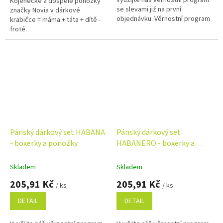
Kojenecké a dospělé ponožky
se slevami již na první
značky Novia v dárkové
objednávku. Věrnostní program
krabičce = máma + táta + dítě -
froté.
Pánský dárkový set HABANA
Pánský dárkový set
- boxerky a ponožky
HABANERO - boxerky a
ponožky
Skladem
Skladem
205,91 Kč
205,91 Kč
/ ks
/ ks
DETAIL
DETAIL