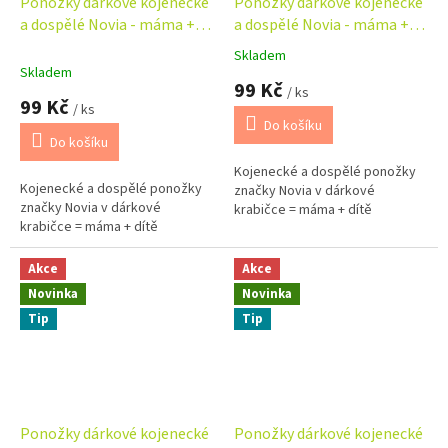
Ponožky dárkové kojenecké
Ponožky dárkové kojenecké
a dospělé Novia - máma +
a dospělé Novia - máma +
dítě - králík
dítě - labuť
Skladem
Průměrné
Skladem
hodnocení
99 Kč
/ ks
produktu
99 Kč
/ ks
je
Do košíku
5,0
Do košíku
z
Kojenecké a dospělé ponožky
5
Kojenecké a dospělé ponožky
značky Novia v dárkové
hvězdiček.
značky Novia v dárkové
krabičce = máma + dítě
krabičce = máma + dítě
Akce
Akce
Novinka
Novinka
Tip
Tip
Ponožky dárkové kojenecké
Ponožky dárkové kojenecké