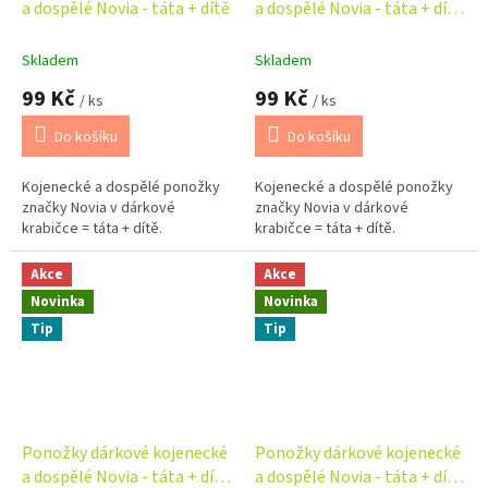
a dospělé Novia - táta + dítě
a dospělé Novia - táta + dítě
- auta
Skladem
Skladem
99 Kč
99 Kč
/ ks
/ ks
Do košíku
Do košíku
Kojenecké a dospělé ponožky
Kojenecké a dospělé ponožky
značky Novia v dárkové
značky Novia v dárkové
krabičce = táta + dítě.
krabičce = táta + dítě.
Akce
Akce
Novinka
Novinka
Tip
Tip
Ponožky dárkové kojenecké
Ponožky dárkové kojenecké
a dospělé Novia - táta + dítě
a dospělé Novia - táta + dítě