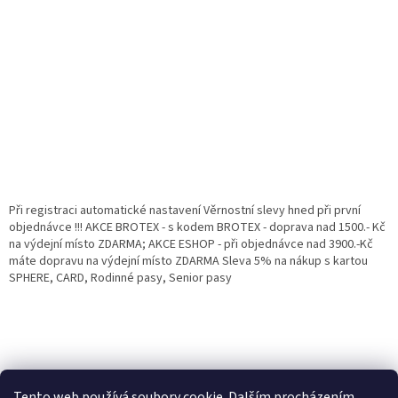
Při registraci automatické nastavení Věrnostní slevy hned při první
objednávce !!! AKCE BROTEX - s kodem BROTEX - doprava nad 1500.- Kč
na výdejní místo ZDARMA; AKCE ESHOP - při objednávce nad 3900.-Kč
máte dopravu na výdejní místo ZDARMA Sleva 5% na nákup s kartou
SPHERE, CARD, Rodinné pasy, Senior pasy
Tento web používá soubory cookie. Dalším procházením