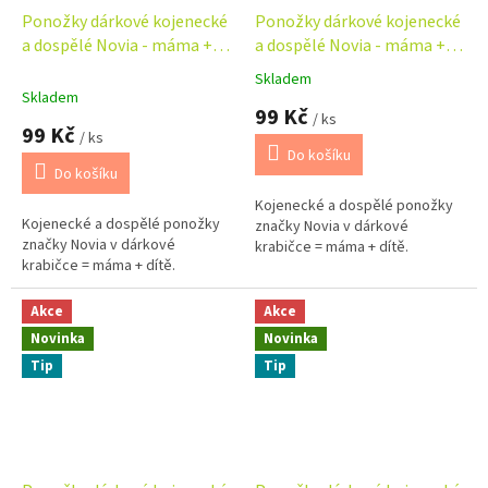
Ponožky dárkové kojenecké
Ponožky dárkové kojenecké
a dospělé Novia - máma +
a dospělé Novia - máma +
dítě
dítě - hvězdy
Skladem
Průměrné
Skladem
hodnocení
99 Kč
/ ks
produktu
99 Kč
/ ks
je
Do košíku
5,0
Do košíku
z
Kojenecké a dospělé ponožky
5
Kojenecké a dospělé ponožky
značky Novia v dárkové
hvězdiček.
značky Novia v dárkové
krabičce = máma + dítě.
krabičce = máma + dítě.
Akce
Akce
Novinka
Novinka
Tip
Tip