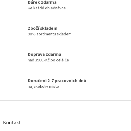
k
Dárek zdarma
y
Ke každé objednávce
v
ý
p
Zboží skladem
i
90% sortimentu skladem
s
u
Doprava zdarma
nad 3900.-Kč po celé ČR
Doručení 2-7 pracovních dnů
na jakékoliv místo
Z
á
p
a
Kontakt
t