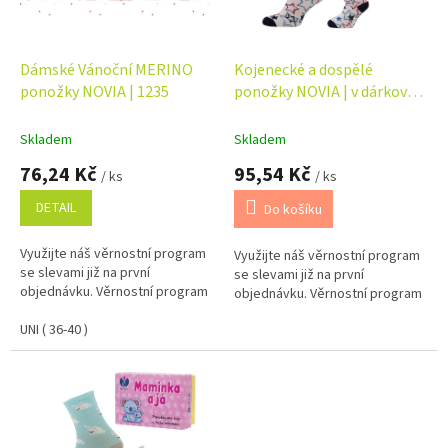
p
t
r
ů
o
d
Dámské Vánoční MERINO
Kojenecké a dospělé
u
ponožky NOVIA | 1235
ponožky NOVIA | v dárkové
k
krabičce - máma + dítě
t
Skladem
Skladem
ů
76,24 Kč
95,54 Kč
/ ks
/ ks
DETAIL
Do košíku
Využijte náš věrnostní program
Využijte náš věrnostní program
se slevami již na první
se slevami již na první
objednávku. Věrnostní program
objednávku. Věrnostní program
UNI ( 36-40 )