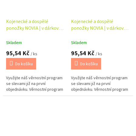
Kojenecké a dospělé
Kojenecké a dospělé
ponožky NOVIA | v dárkové
ponožky NOVIA | v dárkové
krabičce - máma + dítě
krabičce - táta + dítě
Skladem
Skladem
95,54 Kč
95,54 Kč
/ ks
/ ks
Do košíku
Do košíku
Využijte náš věrnostní program
Využijte náš věrnostní program
se slevami již na první
se slevami již na první
objednávku. Věrnostní program
objednávku. Věrnostní program