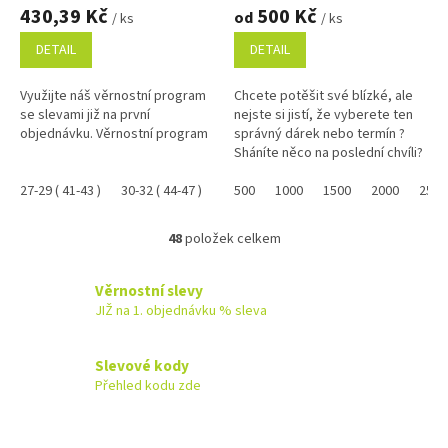
430,39 Kč
500 Kč
od
/ ks
/ ks
DETAIL
DETAIL
Využijte náš věrnostní program
Chcete potěšit své blízké, ale
se slevami již na první
nejste si jistí, že vyberete ten
objednávku. Věrnostní program
správný dárek nebo termín ?
Sháníte něco na poslední chvíli?
Náš dárkový poukaz pořídíte
27-29 ( 41-43 )
30-32 ( 44-47 )
online a po...
500
1000
1500
2000
2500
48
položek celkem
O
v
l
Věrnostní slevy
á
JIŽ na 1. objednávku % sleva
d
a
c
Slevové kody
í
Přehled kodu zde
p
r
v