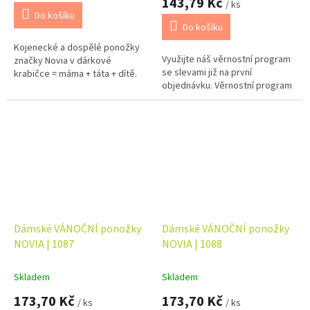
143,79 Kč
/ ks
je
Do košíku
5,0
Do košíku
z
Kojenecké a dospělé ponožky
5
Využijte náš věrnostní program
značky Novia v dárkové
hvězdiček.
se slevami již na první
krabičce = máma + táta + dítě.
objednávku. Věrnostní program
Dámské VÁNOČNÍ ponožky
Dámské VÁNOČNÍ ponožky
NOVIA | 1087
NOVIA | 1088
Skladem
Skladem
173,70 Kč
173,70 Kč
/ ks
/ ks