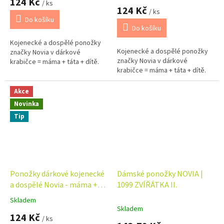
124 Kč
/ ks
produktu
124 Kč
/ ks
je
Do košíku
5,0
Do košíku
z
Kojenecké a dospělé ponožky
5
Kojenecké a dospělé ponožky
značky Novia v dárkové
hvězdiček.
značky Novia v dárkové
krabičce = máma + táta + dítě.
krabičce = máma + táta + dítě.
Akce
Novinka
Tip
Ponožky dárkové kojenecké
Dámské ponožky NOVIA |
a dospělé Novia - máma +
1099 ZVÍŘÁTKA II.
táta + dítě - včela
Skladem
Průměrné
Skladem
hodnocení
124 Kč
/ ks
produktu