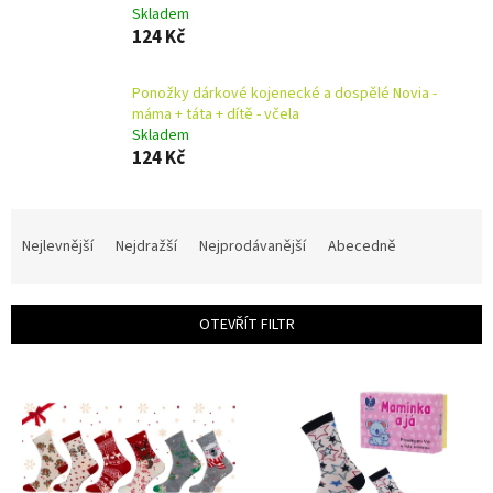
Skladem
124 Kč
Ponožky dárkové kojenecké a dospělé Novia -
máma + táta + dítě - včela
Skladem
124 Kč
Ř
a
Nejlevnější
Nejdražší
Nejprodávanější
Abecedně
z
e
n
OTEVŘÍT FILTR
í
p
V
r
ý
o
p
d
i
u
s
k