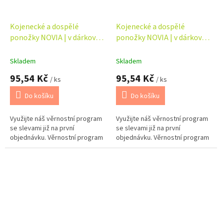
Kojenecké a dospělé
Kojenecké a dospělé
ponožky NOVIA | v dárkové
ponožky NOVIA | v dárkové
krabičce - táta + dítě
krabičce - táta + dítě
Skladem
Skladem
95,54 Kč
95,54 Kč
/ ks
/ ks
Do košíku
Do košíku
Využijte náš věrnostní program
Využijte náš věrnostní program
se slevami již na první
se slevami již na první
objednávku. Věrnostní program
objednávku. Věrnostní program