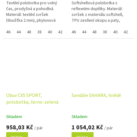
Textilní polobotka pro volný
Softshellová polobotka s
čas, prodyšná a pohodlná.
reflexními doplňky. Materiál:
Materiál: textilní svršek
svršek z materiálu softshell,
(tloušťka 2 mm), phylonová
TPU zesílení okopu a paty,
podešev. Pokud nejde vybrat
textilní mesh podšívka,
samostatná velikost zboží a
46
44
48
38
40
42
36
pohodlná anatomická vkládací
46
39
44
41
48
43
38
45
40
37
42
47
3
zobrazuje se...
stélka z...
Obuv CXS SPORT,
Sandále SAHARA, hnědé
polobotka, černo-zelená
Skladem
Skladem
958,03 Kč
1 054,02 Kč
/ pár
/ pár