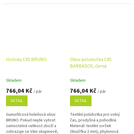
energie v...
Holínky CXS BRUNO
Obuv polobotka CXS
BARBADOS, černá
Skladem
Skladem
766,04 Kč
766,04 Kč
/ pár
/ pár
DETAIL
DETAIL
Gumofilcová holeňová obuv
Textilní polobotka pro volný
BRUNO. Pokud nejde vybrat
čas, prodyšná a pohodlná.
samostatná velikost zboží a
Materiál: textilní svršek
zobrazuje se Vám skupinově,
(tloušťka 2 mm), phylonová