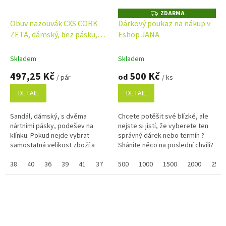
ZDARMA
Z
D
Obuv nazouvák CXS CORK
Dárkový poukaz na nákup v
A
ZETA, dámský, bez pásku,
Eshop JANA
R
M
hnědý
A
Skladem
Skladem
497,25 Kč
500 Kč
od
/ pár
/ ks
DETAIL
DETAIL
Sandál, dámský, s dvěma
Chcete potěšit své blízké, ale
nártními pásky, podešev na
nejste si jistí, že vyberete ten
klínku. Pokud nejde vybrat
správný dárek nebo termín ?
samostatná velikost zboží a
Sháníte něco na poslední chvíli?
zobrazuje se Vám skupinově,
Náš dárkový poukaz pořídíte
napište ji do poznámky na
38
40
36
39
41
37
35
online a po...
500
1000
1500
2000
2500
konci...