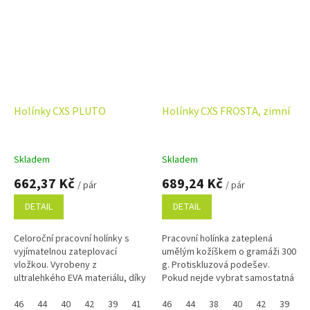
Holínky CXS PLUTO
Holínky CXS FROSTA, zimní
Skladem
Skladem
662,37 Kč
689,24 Kč
/ pár
/ pár
DETAIL
DETAIL
Celoroční pracovní holínky s
Pracovní holínka zateplená
vyjímatelnou zateplovací
umělým kožíškem o gramáži 300
vložkou. Vyrobeny z
g. Protiskluzová podešev.
ultralehkého EVA materiálu, díky
Pokud nejde vybrat samostatná
kterému jsou pohodlné i při
velikost zboží a zobrazuje se
celodenním nošení. Absorpce
46
44
40
42
39
41
43
Vám skupinově, napište ji do...
46
45
44
47
38
40
42
39
4