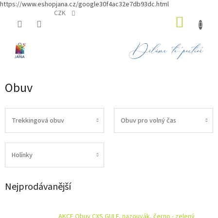
https://www.eshopjana.cz/google30f4ac32e7db93dc.html
Přejít
CZK
NÁKUP
na
obsah
KOŠÍK
Obuv
Trekkingová obuv
Obuv pro volný čas
Holínky
Nejprodávanější
AKCE Obuv CXS GULF, nazouvák, černo - zelený