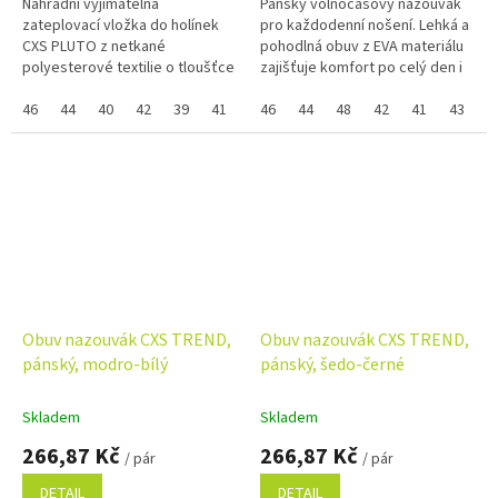
Náhradní vyjímatelná
Pánský volnočasový nazouvák
zateplovací vložka do holínek
pro každodenní nošení. Lehká a
CXS PLUTO z netkané
pohodlná obuv z EVA materiálu
polyesterové textilie o tloušťce
zajišťuje komfort po celý den i
3 mm. Vložka je pratelná do 40
snadnou údržbu. Perforace
°C. Pokud nejde vybrat
46
44
40
42
39
41
43
vrchní části umožňuje...
46
45
44
47
48
42
41
43
4
samostatná...
Obuv nazouvák CXS TREND,
Obuv nazouvák CXS TREND,
pánský, modro-bílý
pánský, šedo-černé
Skladem
Skladem
266,87 Kč
266,87 Kč
/ pár
/ pár
DETAIL
DETAIL