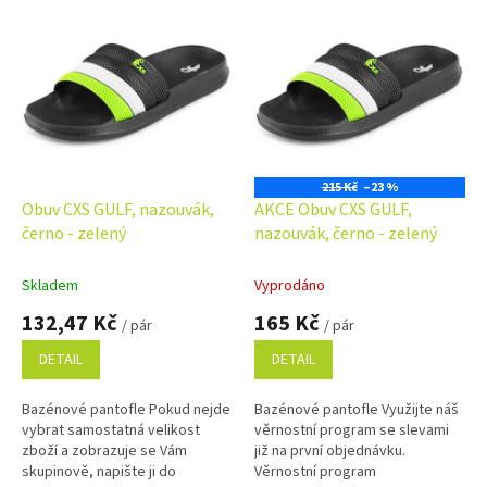
p
V
r
ý
o
p
d
i
u
s
k
p
t
r
ů
o
215 Kč
–23 %
d
Obuv CXS GULF, nazouvák,
AKCE Obuv CXS GULF,
u
černo - zelený
nazouvák, černo - zelený
k
t
Skladem
Vyprodáno
ů
132,47 Kč
165 Kč
/ pár
/ pár
DETAIL
DETAIL
Bazénové pantofle Pokud nejde
Bazénové pantofle Využijte náš
vybrat samostatná velikost
věrnostní program se slevami
zboží a zobrazuje se Vám
již na první objednávku.
skupinově, napište ji do
Věrnostní program