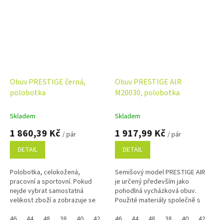
Obuv PRESTIGE černá,
Obuv PRESTIGE AIR
polobotka
M20030, polobotka
Skladem
Skladem
1 860,39 Kč
1 917,99 Kč
/ pár
/ pár
DETAIL
DETAIL
Polobotka, celokožená,
Semišový model PRESTIGE AIR
pracovní a sportovní. Pokud
je určený především jako
nejde vybrat samostatná
pohodlná vycházková obuv.
velikost zboží a zobrazuje se
Použité materiály společně s
Vám skupinově, napište ji do
pohodlným střihem zaručují
poznámky na konci objednávky.
46
44
48
38
40
42
36
vysoký komfort při nošení a při
46
39
44
41
48
43
38
45
40
37
42
47
3