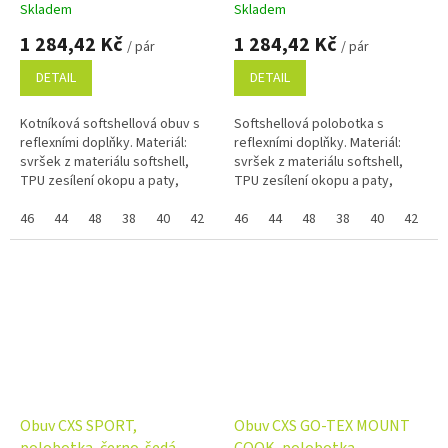
Skladem
Skladem
1 284,42 Kč
1 284,42 Kč
/ pár
/ pár
DETAIL
DETAIL
Kotníková softshellová obuv s
Softshellová polobotka s
reflexními doplňky. Materiál:
reflexními doplňky. Materiál:
svršek z materiálu softshell,
svršek z materiálu softshell,
TPU zesílení okopu a paty,
TPU zesílení okopu a paty,
voděodolná membrána CX-
textilní mesh podšívka,
SHIELD (pouze u šedé
46
44
48
38
40
42
36
pohodlná anatomická vkládací
46
39
44
41
48
43
38
45
40
37
42
3
varianty),...
stélka z...
Obuv CXS SPORT,
Obuv CXS GO-TEX MOUNT
polobotka, černo-šedá
COOK, polobotka