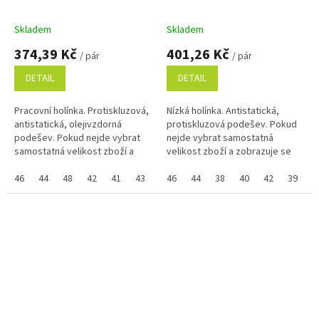
Skladem
Skladem
374,39 Kč
401,26 Kč
/ pár
/ pár
DETAIL
DETAIL
Pracovní holínka. Protiskluzová,
Nízká holínka. Antistatická,
antistatická, olejivzdorná
protiskluzová podešev. Pokud
podešev. Pokud nejde vybrat
nejde vybrat samostatná
samostatná velikost zboží a
velikost zboží a zobrazuje se
zobrazuje se Vám skupinově,
Vám skupinově, napište ji do
napište ji do poznámky na
46
44
48
42
41
43
45
poznámky na konci
46
47
44
38
40
42
39
4
konci...
objednávky....