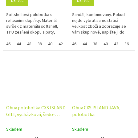
DETAIL
DETAIL
Softshellová polobotka s
Sandál, kombinovaný. Pokud
reflexními doplňky. Materiál:
nejde vybrat samostatná
svršek z materiálu softshell,
velikost zboží a zobrazuje se
TPU zesílení okopu a paty,
Vám skupinově, napište ji do
textilní mesh podšívka,
poznámky na konci objednávky.
pohodlná anatomická vkládací
46
44
48
38
40
42
36
Využijte náš věrnostní program
46
39
44
41
38
45
40
37
42
47
36
3
stélka z...
se...
Obuv polobotka CXS ISLAND
Obuv CXS ISLAND JAVA,
GILI, vycházková, šedo-
polobotka
modrá
Skladem
Skladem