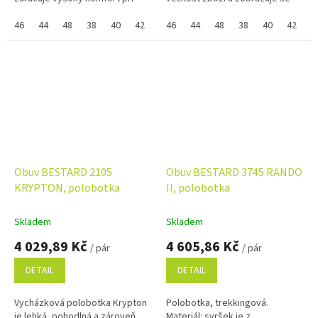
nošení. Pro větší bezpečnost na
Vám skupinově, napište ji do
silnicích je na patě...
46
44
48
38
40
42
39
poznámky na konci objednávky.
46
41
44
43
48
45
38
37
40
47
42
3
Využijte...
Obuv BESTARD 2105
Obuv BESTARD 3745 RANDO
KRYPTON, polobotka
II, polobotka
Skladem
Skladem
4 029,89 Kč
4 605,86 Kč
/ pár
/ pár
DETAIL
DETAIL
Vycházková polobotka Krypton
Polobotka, trekkingová.
je lehká, pohodlná a zároveň
Materiál: svršek je z