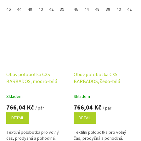
napište ji do poznámky na konci
podešev. Pokud nejde vybrat
objednávky. Využijte náš
46
44
48
40
42
39
41
samostatná velikost zboží a
46
43
44
45
48
47
38
40
42
3
věrnostní...
zobrazuje se...
Obuv polobotka CXS
Obuv polobotka CXS
BARBADOS, modro-bílá
BARBADOS, šedo-bílá
Skladem
Skladem
766,04 Kč
766,04 Kč
/ pár
/ pár
DETAIL
DETAIL
Textilní polobotka pro volný
Textilní polobotka pro volný
čas, prodyšná a pohodlná.
čas, prodyšná a pohodlná.