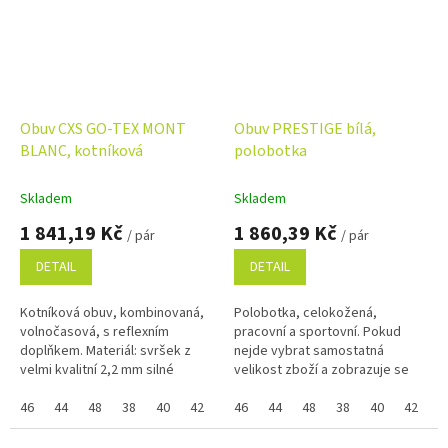
Obuv CXS GO-TEX MONT
Obuv PRESTIGE bílá,
BLANC, kotníková
polobotka
Skladem
Skladem
1 841,19 Kč
1 860,39 Kč
/ pár
/ pár
DETAIL
DETAIL
Kotníková obuv, kombinovaná,
Polobotka, celokožená,
volnočasová, s reflexním
pracovní a sportovní. Pokud
doplňkem. Materiál: svršek z
nejde vybrat samostatná
velmi kvalitní 2,2 mm silné
velikost zboží a zobrazuje se
nubukové kůže kombinovaný s
Vám skupinově, napište ji do
voděodolnou membránou
46
44
48
38
40
42
39
poznámky na konci objednávky.
46
41
44
43
48
45
38
37
40
47
42
3
GOTEX,...
Využijte...