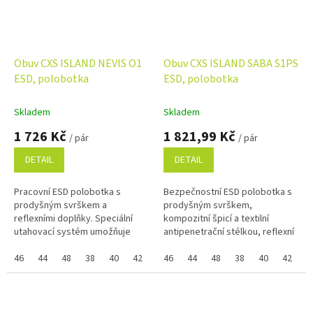
Obuv CXS ISLAND NEVIS O1
Obuv CXS ISLAND SABA S1PS
ESD, polobotka
ESD, polobotka
Skladem
Skladem
1 726 Kč
1 821,99 Kč
/ pár
/ pár
DETAIL
DETAIL
Pracovní ESD polobotka s
Bezpečnostní ESD polobotka s
prodyšným svrškem a
prodyšným svrškem,
reflexními doplňky. Speciální
kompozitní špicí a textilní
utahovací systém umožňuje
antipenetrační stélkou, reflexní
rychlé stažení i uvolnění obuvi.
doplňky. Speciální utahovací
Materiál: odolný a prodyšný
46
44
48
38
40
42
39
systém umožňuje rychlé stažení
46
41
44
43
48
45
38
37
40
47
42
3
polyesterový...
i...