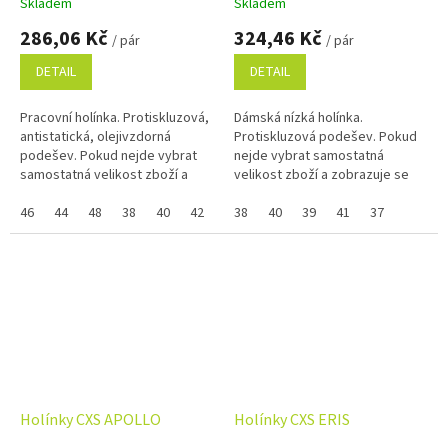
Skladem
Skladem
286,06 Kč
324,46 Kč
/ pár
/ pár
DETAIL
DETAIL
Pracovní holínka. Protiskluzová,
Dámská nízká holínka.
antistatická, olejivzdorná
Protiskluzová podešev. Pokud
podešev. Pokud nejde vybrat
nejde vybrat samostatná
samostatná velikost zboží a
velikost zboží a zobrazuje se
zobrazuje se Vám skupinově,
Vám skupinově, napište ji do
napište ji do poznámky na
46
44
48
38
40
42
39
poznámky na konci objednávky.
38
41
40
43
39
45
41
37
37
47
konci...
Využijte...
Holínky CXS APOLLO
Holínky CXS ERIS