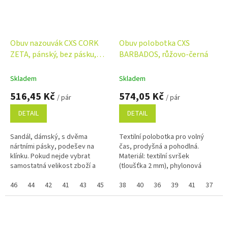
Obuv nazouvák CXS CORK
Obuv polobotka CXS
ZETA, pánský, bez pásku,
BARBADOS, růžovo-černá
hnědý
Skladem
Skladem
516,45 Kč
574,05 Kč
/ pár
/ pár
DETAIL
DETAIL
Sandál, dámský, s dvěma
Textilní polobotka pro volný
nártními pásky, podešev na
čas, prodyšná a pohodlná.
klínku. Pokud nejde vybrat
Materiál: textilní svršek
samostatná velikost zboží a
(tloušťka 2 mm), phylonová
zobrazuje se Vám skupinově,
podešev. Pokud nejde vybrat
napište ji do poznámky na
46
44
42
41
43
45
samostatná velikost zboží a
38
40
36
39
41
37
konci...
zobrazuje se...