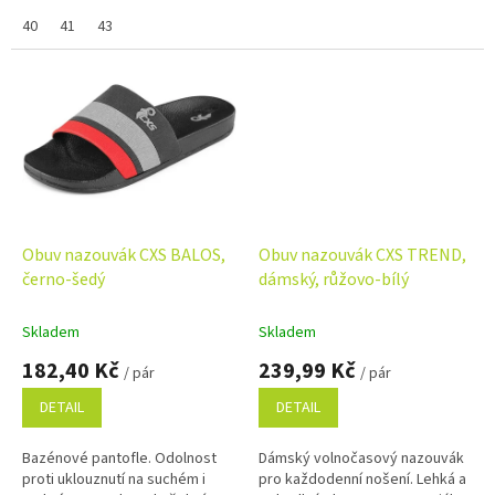
poznámky na konci objednávky.
Využijte náš věrnostní program
40
41
43
se...
Obuv nazouvák CXS BALOS,
Obuv nazouvák CXS TREND,
černo-šedý
dámský, růžovo-bílý
Skladem
Skladem
182,40 Kč
239,99 Kč
/ pár
/ pár
DETAIL
DETAIL
Bazénové pantofle. Odolnost
Dámský volnočasový nazouvák
proti uklouznutí na suchém i
pro každodenní nošení. Lehká a