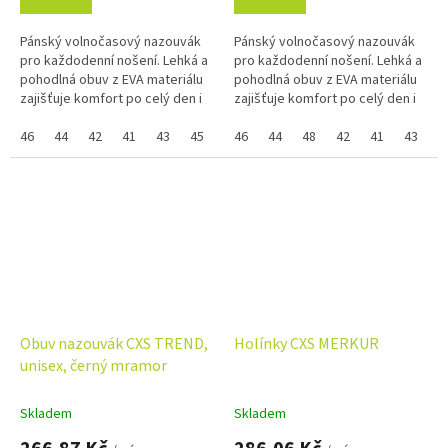
Pánský volnočasový nazouvák
Pánský volnočasový nazouvák
pro každodenní nošení. Lehká a
pro každodenní nošení. Lehká a
pohodlná obuv z EVA materiálu
pohodlná obuv z EVA materiálu
zajišťuje komfort po celý den i
zajišťuje komfort po celý den i
snadnou údržbu. Perforace
snadnou údržbu. Perforace
vrchní části umožňuje...
46
44
42
41
43
45
vrchní části umožňuje...
46
44
48
42
41
43
4
Obuv nazouvák CXS TREND,
Holínky CXS MERKUR
unisex, černý mramor
Skladem
Skladem