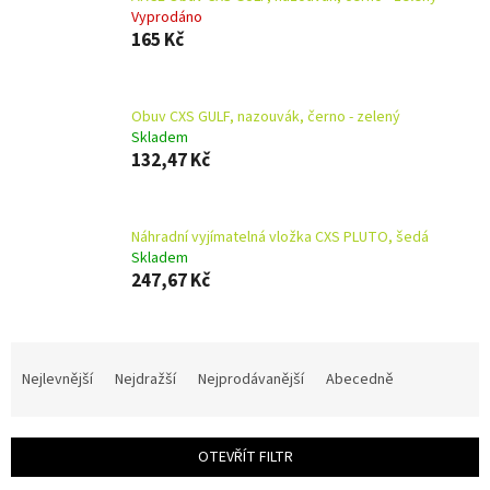
Vyprodáno
165 Kč
Obuv CXS GULF, nazouvák, černo - zelený
Skladem
132,47 Kč
Náhradní vyjímatelná vložka CXS PLUTO, šedá
Skladem
247,67 Kč
Ř
a
Nejlevnější
Nejdražší
Nejprodávanější
Abecedně
z
e
n
OTEVŘÍT FILTR
í