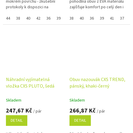
mokrém povrchu - zkušební
pohodlná obuv z EVA materiálu
protokoly k dispozici na
zajišťuje komfort po celý den i
www.canis.cz. Pokud nejde
snadnou údržbu. Perforace
vybrat samostatná velikost
44
38
40
42
36
39
41
vrchní části umožňuje...
38
43
40
45
36
37
39
41
37
zboží a...
Náhradní vyjímatelná
Obuv nazouvák CXS TREND,
vložka CXS PLUTO, šedá
pánský, khaki-černý
Skladem
Skladem
247,67 Kč
266,87 Kč
/ pár
/ pár
DETAIL
DETAIL