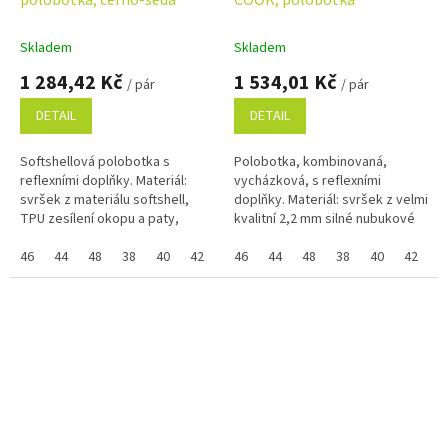
Skladem
Skladem
1 284,42 Kč
1 534,01 Kč
/ pár
/ pár
DETAIL
DETAIL
Softshellová polobotka s
Polobotka, kombinovaná,
reflexními doplňky. Materiál:
vycházková, s reflexními
svršek z materiálu softshell,
doplňky. Materiál: svršek z velmi
TPU zesílení okopu a paty,
kvalitní 2,2 mm silné nubukové
textilní mesh podšívka,
kůže kombinovaný s
pohodlná anatomická vkládací
46
44
48
38
40
42
36
voděodolnou membránou
46
39
44
41
48
43
38
45
40
37
42
47
3
stélka z...
GOTEX, kombinovaná...