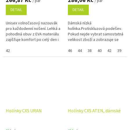
266,87 Kč
286,06 Kč
/ pár
/ pár
DETAIL
DETAIL
Unisex volnočasový nazouvák
Dámská nízká
pro každodenní nošení. Lehká a
holínka.Protiskluzová podešev.
pohodlná obuv z EVA materiálu
Pokud nejde vybrat samostatná
zajišťuje komfort po celý den i
velikost zboží a zobrazuje se
snadnou údržbu. Perforace
Vám skupinově, napište ji do
vrchní části umožňuje...
42
poznámky na konci objednávky.
46
44
38
40
42
39
4
Využijte...
Holínky CXS URAN
Holínky CXS ATEN, dámské