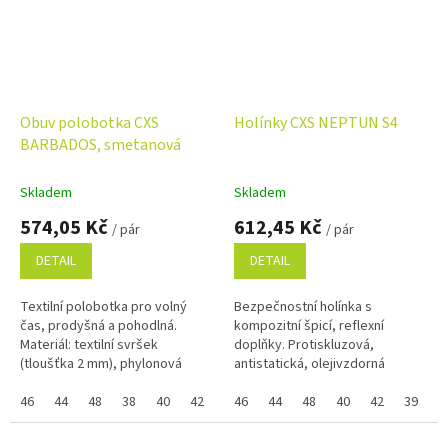
Obuv polobotka CXS
Holínky CXS NEPTUN S4
BARBADOS, smetanová
Skladem
Skladem
574,05 Kč
612,45 Kč
/ pár
/ pár
DETAIL
DETAIL
Textilní polobotka pro volný
Bezpečnostní holínka s
čas, prodyšná a pohodlná.
kompozitní špicí, reflexní
Materiál: textilní svršek
doplňky. Protiskluzová,
(tloušťka 2 mm), phylonová
antistatická, olejivzdorná
podešev. Pokud nejde vybrat
podešev. Pokud nejde vybrat
samostatná velikost zboží a
46
44
48
38
40
42
41
samostatná velikost zboží a
46
43
44
45
48
47
40
42
39
4
zobrazuje se...
zobrazuje se Vám...