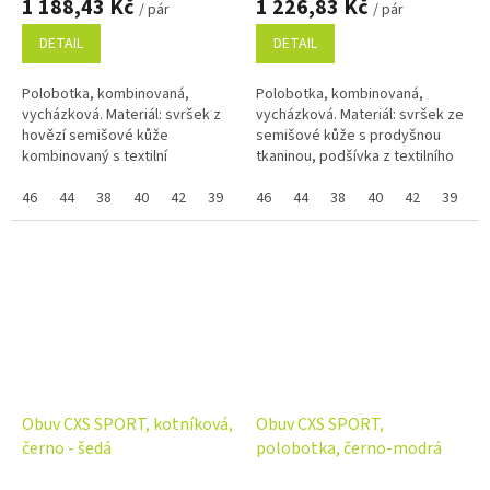
1 188,43 Kč
1 226,83 Kč
/ pár
/ pár
DETAIL
DETAIL
Polobotka, kombinovaná,
Polobotka, kombinovaná,
vycházková. Materiál: svršek z
vycházková. Materiál: svršek ze
hovězí semišové kůže
semišové kůže s prodyšnou
kombinovaný s textilní
tkaninou, podšívka z textilního
síťovinou, podšívka z
materiálu, pryžová podešev
prodyšného textilního materiálu,
46
44
38
40
42
39
41
kombinovaná s EVA materiálem.
46
43
44
45
38
40
42
39
4
phylonová podešev....
Pokud...
Obuv CXS SPORT, kotníková,
Obuv CXS SPORT,
černo - šedá
polobotka, černo-modrá