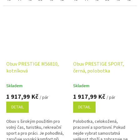
Využijte...
správné...
Obuv PRESTIGE M56810,
Obuv PRESTIGE SPORT,
kotníková
černá, polobotka
Skladem
Skladem
1 917,99 Kč
1 917,99 Kč
/ pár
/ pár
DETAIL
DETAIL
Obuv s širokým použitím pro
Polobotka, celokožená,
volný čas, turistiku, rekreační
pracovní a sportovní. Pokud
sport a pro práci. Je pohodlná,
nejde vybrat samostatná
zaručuje vysoký komfort při
velikost zboží a zobrazuje se