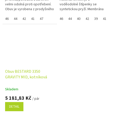
velmi odolná proti opotřebení.
voděodolné štípenky se
Obuv je vyrobena z prodyšného
syntetickou pryží. Membrána
a velmi pevného tříbarevného
GORE-TEX® Extended Comfort,
PET materiálu, který se...
46
44
42
41
47
podešev Vibram® Tubava + EVA.
46
44
40
42
39
41
4
Pokud nejde vybrat...
Obuv BESTARD 3350
GRAVITY MID, kotníková
Skladem
5 181,83 Kč
/ pár
DETAIL