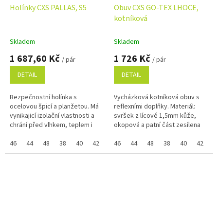
Holínky CXS PALLAS, S5
Obuv CXS GO-TEX LHOCE,
kotníková
Skladem
Skladem
1 687,60 Kč
1 726 Kč
/ pár
/ pár
DETAIL
DETAIL
Bezpečnostní holínka s
Vycházková kotníková obuv s
ocelovou špicí a planžetou. Má
reflexními doplňky. Materiál:
vynikajicí izolační vlastnosti a
svršek z lícové 1,5mm kůže,
chrání před vlhkem, teplem i
okopová a patní část zesílena
chladem. Protiskluzová,
odolnou gumou, límec z mesh
antistatická, olejivzdorná
46
44
48
38
40
42
39
materiálu, textilní podšívka...
46
41
44
43
48
45
38
47
40
42
3
podešev....