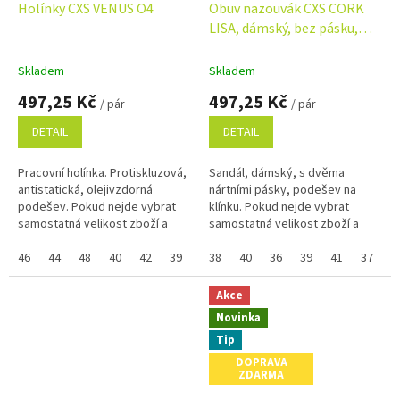
Holínky CXS VENUS O4
Obuv nazouvák CXS CORK
LISA, dámský, bez pásku,
bílý
Skladem
Skladem
497,25 Kč
497,25 Kč
/ pár
/ pár
DETAIL
DETAIL
Pracovní holínka. Protiskluzová,
Sandál, dámský, s dvěma
antistatická, olejivzdorná
nártními pásky, podešev na
podešev. Pokud nejde vybrat
klínku. Pokud nejde vybrat
samostatná velikost zboží a
samostatná velikost zboží a
zobrazuje se Vám skupinově,
zobrazuje se Vám skupinově,
napište ji do poznámky na
46
44
48
40
42
39
41
napište ji do poznámky na
38
43
40
45
36
47
39
41
37
3
konci...
konci...
Akce
Novinka
Tip
DOPRAVA
ZDARMA