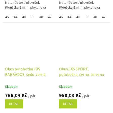
Materiál: textilní svršek
Materiál: textilní svršek
(tloušťka 2 mm), phylonová
(tloušťka 2 mm), phylonová
podešev. Pokud nejde vybrat
podešev. Pokud nejde vybrat
samostatná velikost zboží a
46
44
48
38
40
42
36
samostatná velikost zboží a
46
39
44
41
48
43
38
45
40
37
42
47
3
zobrazuje se...
zobrazuje se...
Obuv polobotka CXS
Obuv CXS SPORT,
BARBADOS, šedo-černá
polobotka, černo-červená
Skladem
Skladem
766,04 Kč
958,03 Kč
/ pár
/ pár
DETAIL
DETAIL