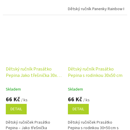
strana, savé froté na rubu a
froté na rubu a 100% bavlna pro
100% bavlna.
každodenní použití.
Dětský ručník Panenky Rainbow High
Dětský ručník Prasátko
Dětský ručník Prasátko
Pepina Jako třešnička 30x50
Pepina s rodinkou 30x50 cm
cm
Skladem
Skladem
66 Kč
66 Kč
/ ks
/ ks
DETAIL
DETAIL
Dětský ručníček Prasátko
Dětský ručníček Prasátko
Pepina – Jako třešnička
Pepina s rodinkou 30×50 cm s