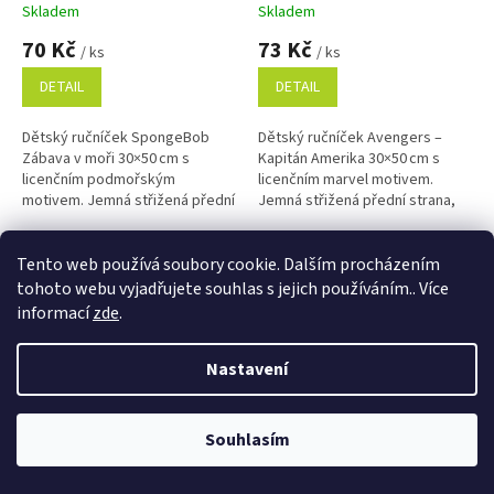
Skladem
Skladem
70 Kč
73 Kč
/ ks
/ ks
DETAIL
DETAIL
Dětský ručníček SpongeBob
Dětský ručníček Avengers –
Zábava v moři 30×50 cm s
Kapitán Amerika 30×50 cm s
licenčním podmořským
licenčním marvel motivem.
motivem. Jemná střižená přední
Jemná střižená přední strana,
strana, savé froté na rubu a
savé froté na rubu a 100%
100% bavlna.
Dětský ručník Sponge Bob Zábava v moři 30x50 cm
bavlna pro každodenní použití.
Dětský ručník Avengers Kapitán Am
Tento web používá soubory cookie. Dalším procházením
tohoto webu vyjadřujete souhlas s jejich používáním.. Více
informací
zde
.
Věrnostní porgram: Již od první objednávky s registrací automaticky
Nastavení
nastavená Věrnostní sleva 3% - 10% na Všechny Vaše další nákupy. Čím
víc nakoupíte, tím větší slevu můžete získat. Vaše objednávky se sčítají.
Využít můžete i "Slevové kody" nebo DOPRAVU ZDARMA. Přejeme
příjemný nákup u nás Jana Kotasová Komárková a kolektiv pracovníků
Souhlasím
Eshop JANA
Dětský ručník Cars 3 Go
Dětský ručník Frajer Mickey