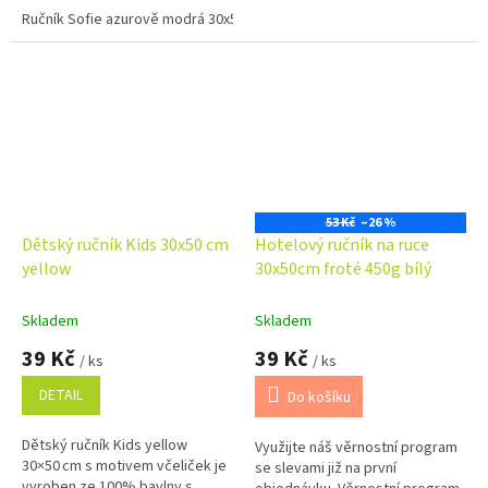
dělají univerzální doplněk do...
Ručník Sofie azurově modrá 30x50 cm
Ručník Sofie béžová 30x50 cm
53 Kč
–26 %
Dětský ručník Kids 30x50 cm
Hotelový ručník na ruce
yellow
30x50cm froté 450g bílý
Skladem
Skladem
39 Kč
39 Kč
/ ks
/ ks
DETAIL
Do košíku
Dětský ručník Kids yellow
Využijte náš věrnostní program
30×50 cm s motivem včeliček je
se slevami již na první
vyroben ze 100% bavlny s