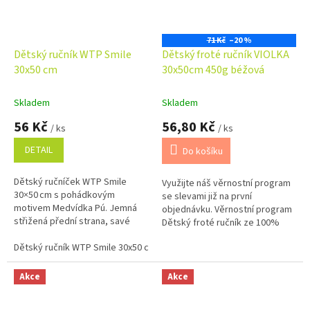
71 Kč
–20 %
Dětský ručník WTP Smile
Dětský froté ručník VIOLKA
30x50 cm
30x50cm 450g béžová
Skladem
Skladem
56 Kč
56,80 Kč
/ ks
/ ks
DETAIL
Do košíku
Dětský ručníček WTP Smile
Využijte náš věrnostní program
30×50 cm s pohádkovým
se slevami již na první
motivem Medvídka Pú. Jemná
objednávku. Věrnostní program
střižená přední strana, savé
Dětský froté ručník ze 100%
froté na rubu, 100% bavlna,
bavlny o gramáži 450 g/m2 je
ideální pro každodenní použití.
Dětský ručník WTP Smile 30x50 cm
měkký, příjemný na dotek a
dobře...
Akce
Akce