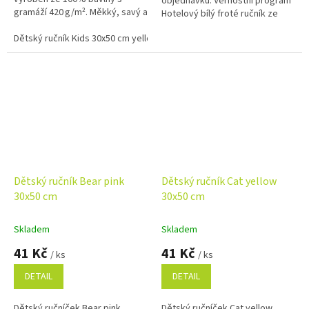
objednávku. Věrnostní program
gramáží 420 g/m². Měkký, savý a
Hotelový bílý froté ručník ze
ideální pro dětské ruce i
100% bavlny o gramáži 450
každodenní použití doma nebo
Dětský ručník Kids 30x50 cm yellow
Dětský ručník Kids 30x50 cm pink
g/m2 je určen pro každodenní...
ve školce.
Dětský ručník Bear pink
Dětský ručník Cat yellow
30x50 cm
30x50 cm
Skladem
Skladem
41 Kč
41 Kč
/ ks
/ ks
DETAIL
DETAIL
Dětský ručníček Bear pink
Dětský ručníček Cat yellow