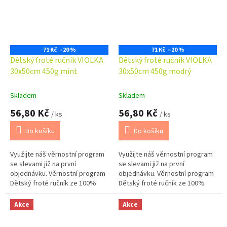
71 Kč
–20 %
71 Kč
–20 %
Dětský froté ručník VIOLKA
Dětský froté ručník VIOLKA
30x50cm 450g mint
30x50cm 450g modrý
Skladem
Skladem
56,80 Kč
56,80 Kč
/ ks
/ ks
Do košíku
Do košíku
Využijte náš věrnostní program
Využijte náš věrnostní program
se slevami již na první
se slevami již na první
objednávku. Věrnostní program
objednávku. Věrnostní program
Dětský froté ručník ze 100%
Dětský froté ručník ze 100%
bavlny o gramáži 450 g/m2 je
bavlny o gramáži 450 g/m2 je
měkký, příjemný na dotek a
měkký, příjemný na dotek a
Akce
Akce
dobře...
dobře...