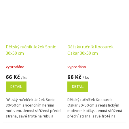
Dětský ručník Ježek Sonic
Dětský ručník Kocourek
30x50 cm
Oskar 30x50 cm
Vyprodáno
Vyprodáno
66 Kč
66 Kč
/ ks
/ ks
DETAIL
DETAIL
Dětský ručníček Ježek Sonic
Dětský ručníček Kocourek
30×50 cm s licenčním herním
Oskar 30×50 cm s realistickým
motivem. Jemná střižená přední
motivem kočky. Jemná střižená
strana, savé froté na rubu a
přední strana, savé froté na
100% bavlna.
rubu a 100% bavlna pro
každodenní použití.