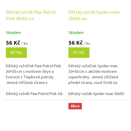
Dětský ručník Paw Patrol
Dětský ručník Spider-man
Pink 30x50 cm
30x50 cm
Skladem
Skladem
56 Kč
56 Kč
/ ks
/ ks
DETAIL
DETAIL
Dětský ručníček Paw Patrol Pink
Dětský ručníček Spider‑man
30×50 cm s motivem Skye a
30×50 cm s akčním motivem
Everest z Tlapkové patroly.
superhrdiny. Jemná střižená
Jemná střižená strana s
přední strana, savé froté na
potiskem, savé froté na rubu a
rubu, 100% bavlna, ideální do
100% bavlna.
Dětský ručník Paw Patrol Pink 30x50 cm
školy, školky i na cesty.
Dětský ručník Spider-man 30x50 cm
Akce