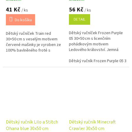
41 Kč
56 Kč
/ ks
/ ks
DETAIL
Do košíku
Dětský ručníček Frozen Purple
Dětský ručníček Train red
05 30×50 cm s licenčním
30×50 cm s veselým motivem
pohádkovým motivem
červené mašinky je vyroben ze
Ledového království. Jemná
100% bavlněného froté s
střižená přední strana, savé
gramáží 400 g/m². Nabízí
froté na rubu a 100% bavlna.
Dětský ručník Frozen Purple 05 30x
výbornou savost, jemnost a
praktické použití...
Dětský ručník Lilo a Stitch
Dětský ručník Minecraft
Ohana blue 30x50 cm
Crawler 30x50 cm