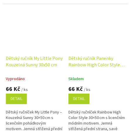
Dětský ručník My Little Pony
Dětský ručník Panenky
Kouzelná Sunny 30x50 cm
Rainbow High Color Style
30x50 cm
Vyprodáno
Skladem
66 Kč
66 Kč
/ ks
/ ks
DETAIL
DETAIL
Dětský ručníček My Little Pony –
Dětský ručníček Rainbow High
Kouzelná Sunny 30×50 cm s
Color Style 30×50 cm s licenčním
licenčním pohádkovým
módním motivem. Jemná
motivem. Jemná střižená přední
střižená přední strana, savé