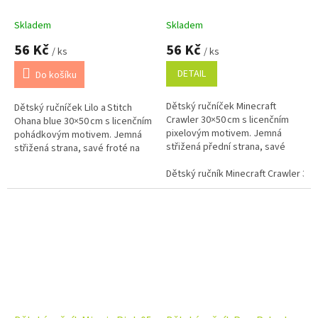
Skladem
Skladem
56 Kč
56 Kč
/ ks
/ ks
DETAIL
Do košíku
Dětský ručníček Minecraft
Dětský ručníček Lilo a Stitch
Crawler 30×50 cm s licenčním
Ohana blue 30×50 cm s licenčním
pixelovým motivem. Jemná
pohádkovým motivem. Jemná
střižená přední strana, savé
střižená strana, savé froté na
froté na rubu a 100% bavlna pro
rubu a 100% bavlna pro
každodenní použití.
Dětský ručník Minecraft Crawler 30
každodenní použití.