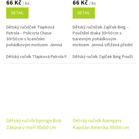
66 Kč
66 Kč
/ ks
/ ks
DETAIL
DETAIL
Dětský ručníček Tlapková
Dětský ručníček Zajíček Bing –
Patrola – Policista Chase
Pouštění draka 30×50 cm s
30×50 cm s licenčním
barevným pohádkovým
pohádkovým motivem. Jemná
motivem. Jemná střižená přední
střižená přední strana, savé
strana, savé froté na rubu,
froté na rubu a 100% bavlna.
Dětský ručník Tlapková Patrola Policista Chase 30x50 cm
100% bavlna, ideální do školky i
Dětský ručník Zajíček Bing Pouštěn
na cesty.
Dětský ručník Sponge Bob
Dětský ručník Avengers
Zábava v moři 30x50 cm
Kapitán Amerika 30x50 cm