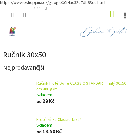
https://www.eshopjana.cz/google30f4ac32e7db93dc.html
Přejít
CZK
NÁKUP
na
obsah
KOŠÍK
Ručník 30x50
Nejprodávanější
Ručník froté Sofie CLASSIC STANDART malý 30x50
cm 400 g/m2
Skladem
29 Kč
od
Froté žínka Classic 15x24
Skladem
18,50 Kč
od