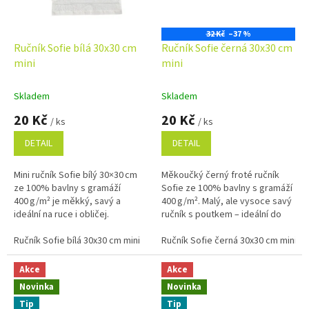
32 Kč
–37 %
Ručník Sofie bílá 30x30 cm
Ručník Sofie černá 30x30 cm
mini
mini
Skladem
Skladem
20 Kč
20 Kč
/ ks
/ ks
DETAIL
DETAIL
Mini ručník Sofie bílý 30×30 cm
Měkoučký černý froté ručník
ze 100% bavlny s gramáží
Sofie ze 100% bavlny s gramáží
400 g/m² je měkký, savý a
400 g/m². Malý, ale vysoce savý
ideální na ruce i obličej.
ručník s poutkem – ideální do
Praktický rozměr a poutko
koupelny, na cesty nebo pro
zajišťují univerzální využití doma
Ručník Sofie bílá 30x30 cm mini
hosty.
Ručník Sofie černá 30x30 cm mini
i na...
Akce
Akce
Novinka
Novinka
Tip
Tip