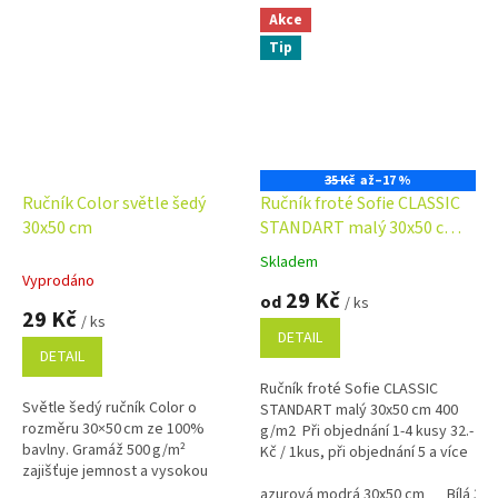
Akce
Tip
35 Kč
až
–17 %
Ručník Color světle šedý
Ručník froté Sofie CLASSIC
30x50 cm
STANDART malý 30x50 cm
400 g/m2
Skladem
Průměrné
Vyprodáno
hodnocení
29 Kč
od
/ ks
produktu
29 Kč
/ ks
je
DETAIL
4,7
DETAIL
z
Ručník froté Sofie CLASSIC
5
Světle šedý ručník Color o
STANDART malý 30x50 cm 400
hvězdiček.
rozměru 30×50 cm ze 100%
g/m2 Při objednání 1-4 kusy 32.-
bavlny. Gramáž 500 g/m²
Kč / 1kus, při objednání 5 a více
zajišťuje jemnost a vysokou
kusů 30.-Kč / 1kus Bílá, krémová,
savost – ideální pro každodenní
béžová a žlutá...
azurová modrá 30x50 cm
Bílá 30