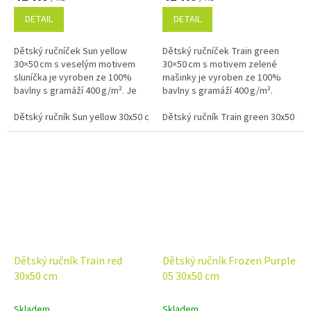
DETAIL
DETAIL
Dětský ručníček Sun yellow
Dětský ručníček Train green
30×50 cm s veselým motivem
30×50 cm s motivem zelené
sluníčka je vyroben ze 100%
mašinky je vyroben ze 100%
bavlny s gramáží 400 g/m². Je
bavlny s gramáží 400 g/m².
měkký, savý a ideální pro
Nabízí výbornou savost,
každodenní použití doma, ve
Dětský ručník Sun yellow 30x50 cm
jemnost a praktické použití
Dětský ručník Train green 30x50 cm
školce i na...
doma, ve školce i...
Dětský ručník Train red
Dětský ručník Frozen Purple
30x50 cm
05 30x50 cm
Skladem
Skladem