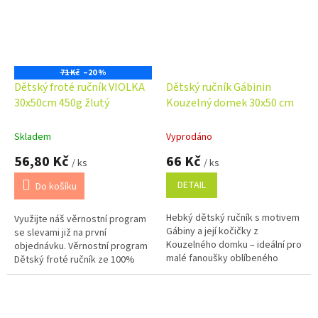
71 Kč
–20 %
Dětský froté ručník VIOLKA
Dětský ručník Gábinin
30x50cm 450g žlutý
Kouzelný domek 30x50 cm
Skladem
Vyprodáno
56,80 Kč
66 Kč
/ ks
/ ks
DETAIL
Do košíku
Hebký dětský ručník s motivem
Využijte náš věrnostní program
Gábiny a její kočičky z
se slevami již na první
Kouzelného domku – ideální pro
objednávku. Věrnostní program
malé fanoušky oblíbeného
Dětský froté ručník ze 100%
seriálu.
bavlny o gramáži 450 g/m2 je
měkký, příjemný na dotek a
dobře...