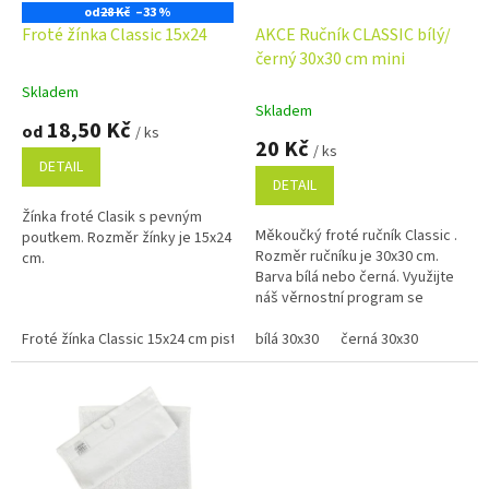
o
od
28 Kč
–33 %
d
Froté žínka Classic 15x24
AKCE Ručník CLASSIC bílý/
u
černý 30x30 cm mini
k
Skladem
Průměrné
t
Skladem
hodnocení
18,50 Kč
ů
od
/ ks
produktu
20 Kč
/ ks
je
DETAIL
5,0
DETAIL
z
Žínka froté Clasik s pevným
5
Měkoučký froté ručník Classic .
poutkem. Rozměr žínky je 15x24
hvězdiček.
Rozměr ručníku je 30x30 cm.
cm.
Barva bílá nebo černá. Využijte
náš věrnostní program se
slevami již na první objednávku.
Froté žínka Classic 15x24 cm pistáciová
Věrnostní program
bílá 30x30
Froté žínka Classic 15x24 cm
černá 30x30