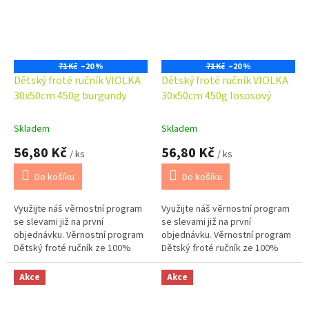
71 Kč
–20 %
71 Kč
–20 %
Dětský froté ručník VIOLKA
Dětský froté ručník VIOLKA
30x50cm 450g burgundy
30x50cm 450g lososový
Skladem
Skladem
56,80 Kč
56,80 Kč
/ ks
/ ks
Do košíku
Do košíku
Využijte náš věrnostní program
Využijte náš věrnostní program
se slevami již na první
se slevami již na první
objednávku. Věrnostní program
objednávku. Věrnostní program
Dětský froté ručník ze 100%
Dětský froté ručník ze 100%
bavlny o gramáži 450 g/m2 je
bavlny o gramáži 450 g/m2 je
měkký, příjemný na dotek a
měkký, příjemný na dotek a
Akce
Akce
dobře...
dobře...