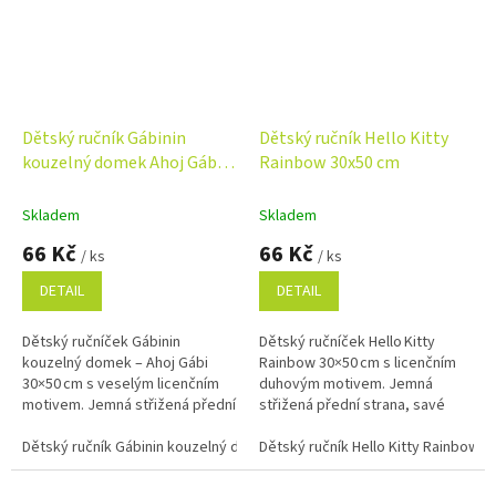
Dětský ručník Gábinin
Dětský ručník Hello Kitty
kouzelný domek Ahoj Gábi
Rainbow 30x50 cm
30x50 cm
Skladem
Skladem
66 Kč
66 Kč
/ ks
/ ks
DETAIL
DETAIL
Dětský ručníček Gábinin
Dětský ručníček Hello Kitty
kouzelný domek – Ahoj Gábi
Rainbow 30×50 cm s licenčním
30×50 cm s veselým licenčním
duhovým motivem. Jemná
motivem. Jemná střižená přední
střižená přední strana, savé
strana, savé froté na rubu a
froté na rubu a 100% bavlna.
100% bavlna.
Dětský ručník Gábinin kouzelný domek Ahoj Gábi 30x50 cm
Dětský ručník Hello Kitty Rainbow 