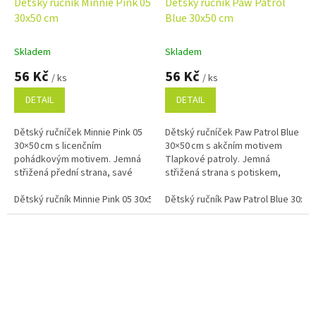
Dětský ručník Minnie Pink 05
Dětský ručník Paw Patrol
30x50 cm
Blue 30x50 cm
Skladem
Skladem
56 Kč
56 Kč
/ ks
/ ks
DETAIL
DETAIL
Dětský ručníček Minnie Pink 05
Dětský ručníček Paw Patrol Blue
30×50 cm s licenčním
30×50 cm s akčním motivem
pohádkovým motivem. Jemná
Tlapkové patroly. Jemná
střižená přední strana, savé
střižená strana s potiskem,
froté na rubu a 100% bavlna pro
savé froté na rubu a 100%
každodenní použití.
Dětský ručník Minnie Pink 05 30x50 cm
bavlna.
Dětský ručník Paw Patrol Blue 30x5