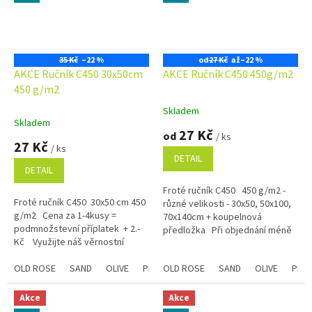
35 Kč
–22 %
od
27 Kč
až
–22 %
AKCE Ručník C450 30x50cm
AKCE Ručník C450 450g/m2
450 g/m2
Skladem
Průměrné
Skladem
hodnocení
27 Kč
od
/ ks
produktu
27 Kč
/ ks
je
DETAIL
5,0
DETAIL
z
Froté ručník C450 450 g/m2 -
5
Froté ručník C450 30x50 cm 450
různé velikosti - 30x50, 50x100,
hvězdiček.
g/m2 Cena za 1-4kusy =
70x140cm + koupelnová
podmnožstevní příplatek + 2.-
předložka Při objednání méně
Kč Využijte náš věrnostní
než 5 kusů příplatek: velikost...
program se slevami již na první...
OLD ROSE
SAND
OLIVE
PLUM
OLD ROSE
STEEL
CHAMPAGNE
SAND
OLIVE
Modrá
PLU
Akce
Akce