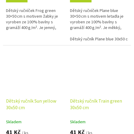
Dětský ručníček Frog green
Dětský ručníček Plane blue
30×50 cm s motivem žabky je
30×50 cm s motivem letadla je
vyroben ze 100% bavlny s
vyroben ze 100% bavlny s
gramáží 400 g/m². Je jemný,
gramáží 400 g/m². Je měkký,
savý a ideální pro každodenní
savý a ideální pro každodenní
použití doma, ve školce i na
použití doma, ve školce i na
Dětský ručník Plane blue 30x50 cm
cestách.
cestách.
Dětský ručník Sun yellow
Dětský ručník Train green
30x50 cm
30x50 cm
Skladem
Skladem
41 Kč
41 Kč
/ ks
/ ks