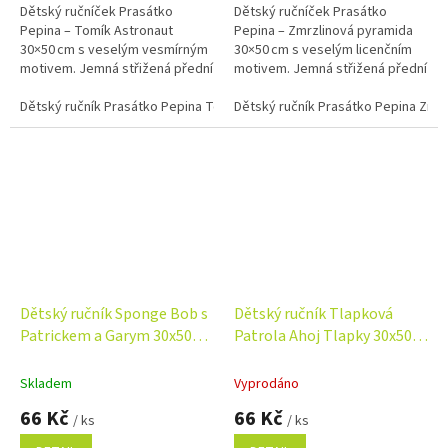
Dětský ručníček Prasátko
Dětský ručníček Prasátko
Pepina – Tomík Astronaut
Pepina – Zmrzlinová pyramida
30×50 cm s veselým vesmírným
30×50 cm s veselým licenčním
motivem. Jemná střižená přední
motivem. Jemná střižená přední
strana, savé froté na rubu a
strana, savé froté na rubu a
100% bavlna.
Dětský ručník Prasátko Pepina Tomík Astronaut 30x50 cm
100% bavlna.
Dětský ručník Prasátko Pepina Zmr
Dětský ručník Sponge Bob s
Dětský ručník Tlapková
Patrickem a Garym 30x50
Patrola Ahoj Tlapky 30x50
cm
cm
Skladem
Vyprodáno
66 Kč
66 Kč
/ ks
/ ks