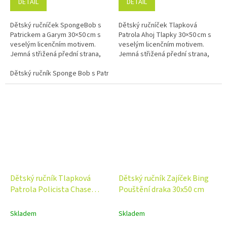
DETAIL
DETAIL
Dětský ručníček SpongeBob s
Dětský ručníček Tlapková
Patrickem a Garym 30×50 cm s
Patrola Ahoj Tlapky 30×50 cm s
veselým licenčním motivem.
veselým licenčním motivem.
Jemná střižená přední strana,
Jemná střižená přední strana,
savé froté na rubu a 100%
savé froté na rubu a 100%
bavlna.
Dětský ručník Sponge Bob s Patrickem a Garym 30x50 cm
bavlna.
Dětský ručník Tlapková
Dětský ručník Zajíček Bing
Patrola Policista Chase
Pouštění draka 30x50 cm
30x50 cm
Skladem
Skladem