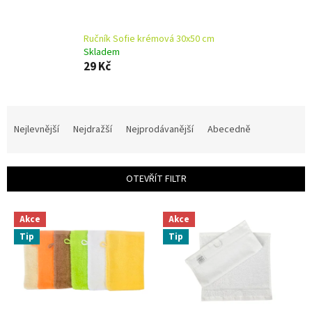
Ručník Sofie krémová 30x50 cm
Skladem
29 Kč
Ř
a
Nejlevnější
Nejdražší
Nejprodávanější
Abecedně
z
e
n
OTEVŘÍT FILTR
í
p
V
r
Akce
Akce
ý
o
Tip
Tip
p
d
i
u
s
k
p
t
r
ů