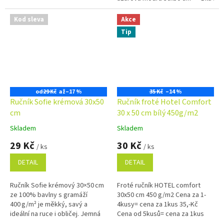
použití i do provozů.
Kod sleva
Akce
Tip
od
29 Kč
až
–17 %
35 Kč
–14 %
Ručník Sofie krémová 30x50
Ručník froté Hotel Comfort
cm
30 x 50 cm bílý 450g/m2
Skladem
Skladem
Průměrné
Průměrné
hodnocení
hodnocení
29 Kč
30 Kč
/ ks
/ ks
produktu
produktu
je
je
DETAIL
DETAIL
5,0
4,9
z
z
Ručník Sofie krémový 30×50 cm
Froté ručník HOTEL comfort
5
5
ze 100% bavlny s gramáží
30x50 cm 450 g/m2 Cena za 1-
hvězdiček.
hvězdiček.
400 g/m² je měkký, savý a
4kusy= cena za 1kus 35,-Kč
ideální na ruce i obličej. Jemná
Cena od 5kusů= cena za 1kus
barva a praktické poutko z něj
30,-Kč