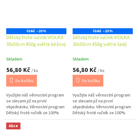
71 Kč
–20 %
71 Kč
–20 %
Dětský froté ručník VIOLKA
Dětský froté ručník VIOLKA
30x50cm 450g světle béžový
30x50cm 450g světle šedý
Skladem
Skladem
56,80 Kč
56,80 Kč
/ ks
/ ks
Do košíku
Do košíku
Využijte náš věrnostní program
Využijte náš věrnostní program
se slevami již na první
se slevami již na první
objednávku. Věrnostní program
objednávku. Věrnostní program
Dětský froté ručník ze 100%
Dětský froté ručník ze 100%
bavlny o gramáži 450 g/m2 je
bavlny o gramáži 450 g/m2 je
měkký, příjemný na dotek a
měkký, příjemný na dotek a
Akce
dobře...
dobře...