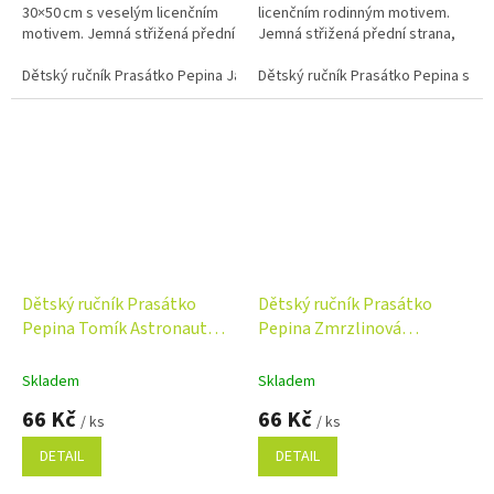
30×50 cm s veselým licenčním
licenčním rodinným motivem.
motivem. Jemná střižená přední
Jemná střižená přední strana,
strana, savé froté na rubu a
savé froté na rubu a 100%
100% bavlna.
Dětský ručník Prasátko Pepina Jako třešnička 30x50 cm
bavlna.
Dětský ručník Prasátko Pepina s ro
Dětský ručník Prasátko
Dětský ručník Prasátko
Pepina Tomík Astronaut
Pepina Zmrzlinová
30x50 cm
pyramida 30x50 cm
Skladem
Skladem
66 Kč
66 Kč
/ ks
/ ks
DETAIL
DETAIL