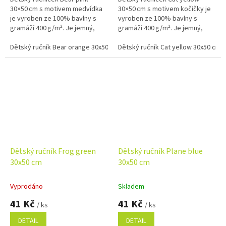
30×50 cm s motivem medvídka
30×50 cm s motivem kočičky je
je vyroben ze 100% bavlny s
vyroben ze 100% bavlny s
gramáží 400 g/m². Je jemný,
gramáží 400 g/m². Je jemný,
savý a ideální pro každodenní
savý a ideální pro každodenní
použití doma, ve školce i na
Dětský ručník Bear orange 30x50 cm
použití doma, ve školce i na
Dětský ručník Cat yellow 30x50 cm
Dětský ručník Bear pink 30x50 c
cestách.
cestách.
Dětský ručník Frog green
Dětský ručník Plane blue
30x50 cm
30x50 cm
Vyprodáno
Skladem
41 Kč
41 Kč
/ ks
/ ks
DETAIL
DETAIL