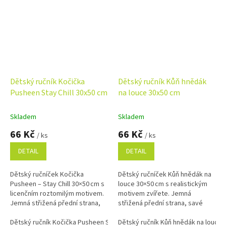
Dětský ručník Kočička
Dětský ručník Kůň hnědák
Pusheen Stay Chill 30x50 cm
na louce 30x50 cm
Skladem
Skladem
66 Kč
66 Kč
/ ks
/ ks
DETAIL
DETAIL
Dětský ručníček Kočička
Dětský ručníček Kůň hnědák na
Pusheen – Stay Chill 30×50 cm s
louce 30×50 cm s realistickým
licenčním roztomilým motivem.
motivem zvířete. Jemná
Jemná střižená přední strana,
střižená přední strana, savé
savé froté na rubu a 100%
froté na rubu a 100% bavlna.
bavlna.
Dětský ručník Kočička Pusheen Stay Chill 30x50 cm
Dětský ručník Kůň hnědák na louce 