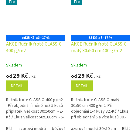
Tip
Tip
od
35 Kč
až
–17 %
35 Kč
až
–17 %
AKCE Ručník froté CLASSIC
AKCE Ručník froté CLASSIC
400 g/m2
malý 30x50 cm 400 g/m2
Skladem
Skladem
29 Kč
29 Kč
od
od
/ ks
/ ks
DETAIL
DETAIL
Ručník froté CLASSIC 400 g/m2
Ručník froté CLASSIC malý
Při objednání méně než 5 kusů
30x50 cm 400 g/m2 Při
příplatek: velikost 30x50cm - 2-
objednání 1-4 kusy 32.-Kč / 1kus,
Kč / 1kus velikost 50x100cm - 5-
při objednání 5 a více kusů 30.-
Kč / 1kus...
Kč / 1kus Bílá, krémová, béžová
Bílá
azurová modrá
béžová
a žlutá barva...
azurová modrá 30x50 cm
černá
červená
hnědá 1420
Bílá 30