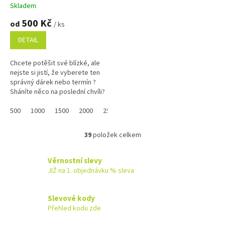
Skladem
500 Kč
od
/ ks
DETAIL
Chcete potěšit své blízké, ale
nejste si jistí, že vyberete ten
správný dárek nebo termín ?
Sháníte něco na poslední chvíli?
Náš dárkový poukaz pořídíte
online a po...
500
1000
1500
2000
2500
3000
3500
4000
4500
39
položek celkem
O
v
l
Věrnostní slevy
á
JIŽ na 1. objednávku % sleva
d
a
c
Slevové kody
í
Přehled kodu zde
p