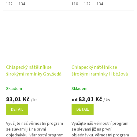
122
134
110
122
134
Chlapecký nátělník se
Chlapecký nátělník se
širokými ramínky G sv.šedá
širokými ramínky H béžová
Skladem
Skladem
83,01 Kč
83,01 Kč
od
/ ks
/ ks
DETAIL
DETAIL
Využijte náš věrnostní program
Využijte náš věrnostní program
se slevami již na první
se slevami již na první
objednávku. Věrnostní program
objednávku. Věrnostní program