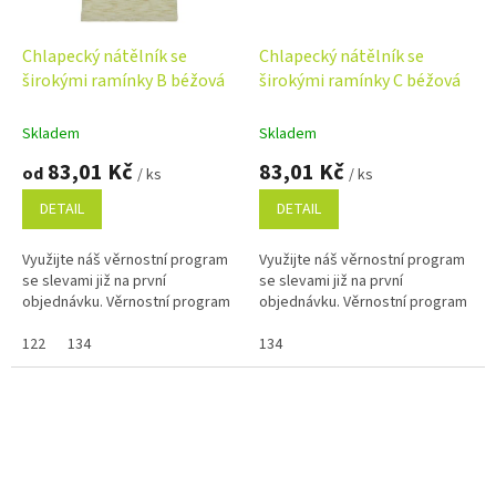
Chlapecký nátělník se
Chlapecký nátělník se
širokými ramínky B béžová
širokými ramínky C béžová
Skladem
Skladem
83,01 Kč
83,01 Kč
od
/ ks
/ ks
DETAIL
DETAIL
Využijte náš věrnostní program
Využijte náš věrnostní program
se slevami již na první
se slevami již na první
objednávku. Věrnostní program
objednávku. Věrnostní program
122
134
134