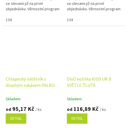
se slevami již na první
se slevami již na první
objednávku. Věrnostní program
objednávku. Věrnostní program
134
134
Chlapecký nátělník s
Dívčí košilka KIDS UR B
dlouhým rukávem PALKO
SVĚTLE ŽLUTÁ
bílý
Skladem
Skladem
95,17 Kč
116,89 Kč
od
od
/ ks
/ ks
DETAIL
DETAIL