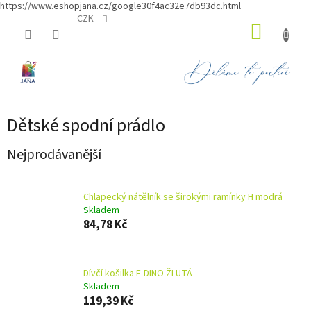
https://www.eshopjana.cz/google30f4ac32e7db93dc.html
Přejít
CZK
NÁKUP
na
obsah
KOŠÍK
Dětské spodní prádlo
Nejprodávanější
Chlapecký nátělník se širokými ramínky H modrá
Skladem
84,78 Kč
Dívčí košilka E-DINO ŽLUTÁ
Skladem
119,39 Kč