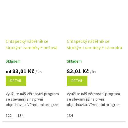
Chlapecký nátělník se
Chlapecký nátělník se
širokými ramínky F béžová
širokými ramínky F sv.modrá
Skladem
Skladem
83,01 Kč
83,01 Kč
od
/ ks
/ ks
DETAIL
DETAIL
Využijte náš věrnostní program
Využijte náš věrnostní program
se slevami již na první
se slevami již na první
objednávku. Věrnostní program
objednávku. Věrnostní program
122
134
134