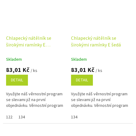
Chlapecký nátělník se
Chlapecký nátělník se
širokými ramínky E
širokými ramínky E šedá
sv.béžová
Skladem
Skladem
83,01 Kč
83,01 Kč
/ ks
/ ks
DETAIL
DETAIL
Využijte náš věrnostní program
Využijte náš věrnostní program
se slevami již na první
se slevami již na první
objednávku. Věrnostní program
objednávku. Věrnostní program
122
134
134