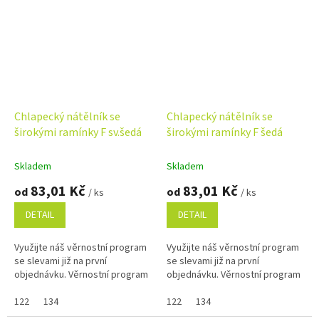
Chlapecký nátělník se
Chlapecký nátělník se
širokými ramínky F sv.šedá
širokými ramínky F šedá
Skladem
Skladem
83,01 Kč
83,01 Kč
od
od
/ ks
/ ks
DETAIL
DETAIL
Využijte náš věrnostní program
Využijte náš věrnostní program
se slevami již na první
se slevami již na první
objednávku. Věrnostní program
objednávku. Věrnostní program
122
134
122
134