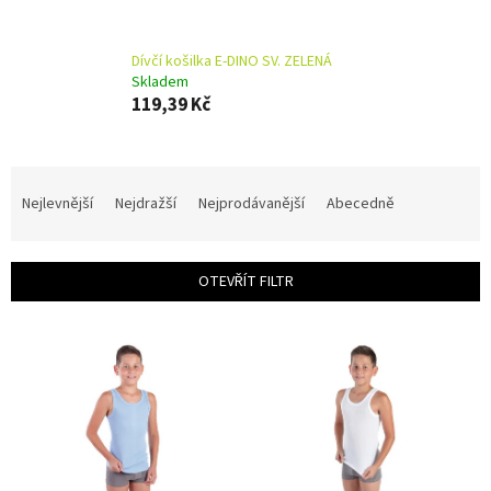
Dívčí košilka E-DINO SV. ZELENÁ
Skladem
119,39 Kč
Ř
a
Nejlevnější
Nejdražší
Nejprodávanější
Abecedně
z
e
n
OTEVŘÍT FILTR
í
p
V
r
ý
o
p
d
i
u
s
k
p
t
r
ů