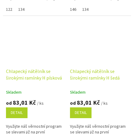
122
134
146
134
Chlapecký nátělník se
Chlapecký nátělník se
širokými ramínky H písková
širokými ramínky H šedá
Skladem
Skladem
83,01 Kč
83,01 Kč
od
od
/ ks
/ ks
DETAIL
DETAIL
Využijte náš věrnostní program
Využijte náš věrnostní program
se slevami již na první
se slevami již na první