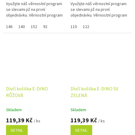
Využijte náš věrnostní program
Využijte náš věrnostní program
se slevami již na první
se slevami již na první
objednávku. Věrnostní program
objednávku. Věrnostní program
146
140
152
92
110
122
Dívčí košilka E-DINO
Dívčí košilka E-DINO SV.
RŮŽOVÁ
ZELENÁ
Skladem
Skladem
119,39 Kč
119,39 Kč
/ ks
/ ks
DETAIL
DETAIL