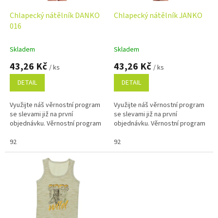
o
d
Chlapecký nátělník DANKO
Chlapecký nátělník JANKO
u
016
k
t
Skladem
Skladem
ů
43,26 Kč
43,26 Kč
/ ks
/ ks
DETAIL
DETAIL
Využijte náš věrnostní program
Využijte náš věrnostní program
se slevami již na první
se slevami již na první
objednávku. Věrnostní program
objednávku. Věrnostní program
92
92