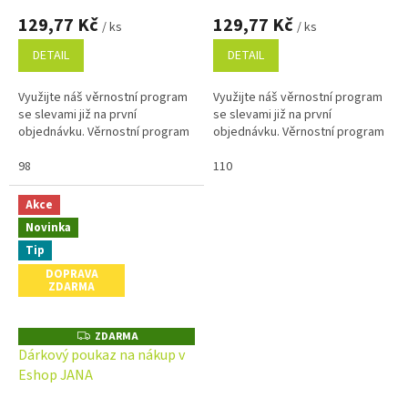
129,77 Kč
129,77 Kč
/ ks
/ ks
DETAIL
DETAIL
Využijte náš věrnostní program
Využijte náš věrnostní program
se slevami již na první
se slevami již na první
objednávku. Věrnostní program
objednávku. Věrnostní program
98
110
Akce
Novinka
Tip
DOPRAVA
ZDARMA
ZDARMA
Z
D
Dárkový poukaz na nákup v
A
Eshop JANA
R
M
A