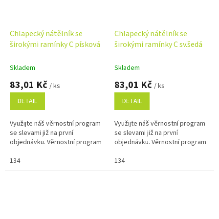
Chlapecký nátělník se
Chlapecký nátělník se
širokými ramínky C písková
širokými ramínky C sv.šedá
Skladem
Skladem
83,01 Kč
83,01 Kč
/ ks
/ ks
DETAIL
DETAIL
Využijte náš věrnostní program
Využijte náš věrnostní program
se slevami již na první
se slevami již na první
objednávku. Věrnostní program
objednávku. Věrnostní program
134
134