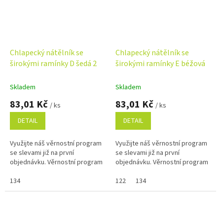
Chlapecký nátělník se
Chlapecký nátělník se
širokými ramínky D šedá 2
širokými ramínky E béžová
Skladem
Skladem
83,01 Kč
83,01 Kč
/ ks
/ ks
DETAIL
DETAIL
Využijte náš věrnostní program
Využijte náš věrnostní program
se slevami již na první
se slevami již na první
objednávku. Věrnostní program
objednávku. Věrnostní program
134
122
134