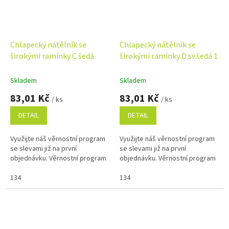
Chlapecký nátělník se
Chlapecký nátělník se
širokými ramínky C šedá
širokými ramínky D sv.šedá 1
Skladem
Skladem
83,01 Kč
83,01 Kč
/ ks
/ ks
DETAIL
DETAIL
Využijte náš věrnostní program
Využijte náš věrnostní program
se slevami již na první
se slevami již na první
objednávku. Věrnostní program
objednávku. Věrnostní program
134
134