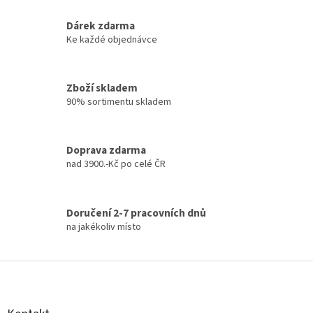
r
v
k
Dárek zdarma
y
Ke každé objednávce
v
ý
p
Zboží skladem
i
90% sortimentu skladem
s
u
Doprava zdarma
nad 3900.-Kč po celé ČR
Doručení 2-7 pracovních dnů
na jakékoliv místo
Z
á
p