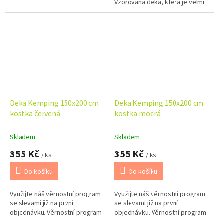
Vzorovaná deka, která je velmi
skladná. Vhodná na cestování
nebo pro piknik v přírodě.
Deka Kemping 150x200 cm
Deka Kemping 150x200 cm
kostka červená
kostka modrá
Skladem
Skladem
355 Kč
355 Kč
/ ks
/ ks
Do košíku
Do košíku
Využijte náš věrnostní program
Využijte náš věrnostní program
se slevami již na první
se slevami již na první
objednávku. Věrnostní program
objednávku. Věrnostní program