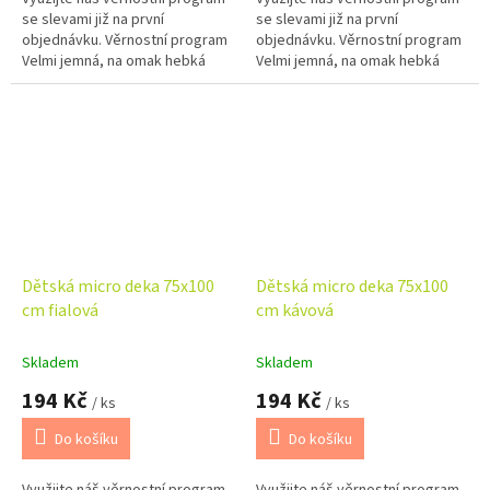
se slevami již na první
se slevami již na první
objednávku. Věrnostní program
objednávku. Věrnostní program
Velmi jemná, na omak hebká
Velmi jemná, na omak hebká
deka vhodná do kočárku nebo
deka vhodná do kočárku nebo
autosedaček.
autosedaček.
Dětská micro deka 75x100
Dětská micro deka 75x100
cm fialová
cm kávová
Skladem
Skladem
194 Kč
194 Kč
/ ks
/ ks
Do košíku
Do košíku