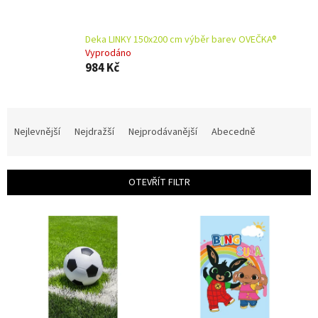
Deka LINKY 150x200 cm výběr barev OVEČKA®
Vyprodáno
984 Kč
Ř
a
Nejlevnější
Nejdražší
Nejprodávanější
Abecedně
z
e
n
OTEVŘÍT FILTR
í
p
V
r
ý
o
p
d
i
u
s
k
p
t
r
ů