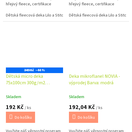
hřejivý fleece, certifikace
hřejivý fleece, certifikace
Oeko‑Tex. Ideální na spaní, hraní
Oeko‑Tex. Ideální na spaní, hraní
i jako dárek pro malé fanoušky...
Dětská fleecová deka Lilo a Stitch Blue 100x150 cm
i jako dárek pro malé fanoušky...
Dětská fleecová deka Lilo a Stitch 
349 Kč
–44 %
Dětská micro deka
Deka mikroflanel NOVIA -
75x100cm 300g/m2
výprodej Barva: modrá
tm.modrá
Skladem
Skladem
192 Kč
192,04 Kč
/ ks
/ ks
Do košíku
Do košíku
Využijte náš věrnostní program
Využijte náš věrnostní program