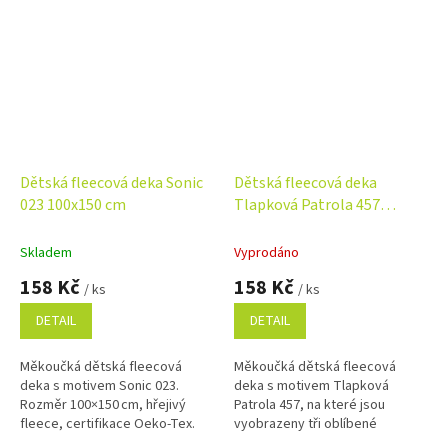
Dětská fleecová deka Sonic
Dětská fleecová deka
023 100x150 cm
Tlapková Patrola 457
100x150 cm
Skladem
Vyprodáno
158 Kč
158 Kč
/ ks
/ ks
DETAIL
DETAIL
Měkoučká dětská fleecová
Měkoučká dětská fleecová
deka s motivem Sonic 023.
deka s motivem Tlapková
Rozměr 100×150 cm, hřejivý
Patrola 457, na které jsou
fleece, certifikace Oeko‑Tex.
vyobrazeny tři oblíbené
Ideální na spaní, hraní i jako
postavy z Paw Patrol na