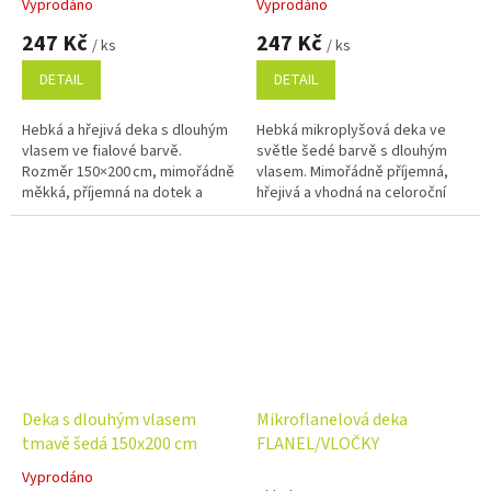
Vyprodáno
Vyprodáno
247 Kč
247 Kč
/ ks
/ ks
DETAIL
DETAIL
Hebká a hřejivá deka s dlouhým
Hebká mikroplyšová deka ve
vlasem ve fialové barvě.
světle šedé barvě s dlouhým
Rozměr 150×200 cm, mimořádně
vlasem. Mimořádně příjemná,
měkká, příjemná na dotek a
hřejivá a vhodná na celoroční
ideální na relaxaci i zahřátí.
použití. Rozměr 150×200 cm –
Snadná údržba.
ideální na relaxaci i jako
stylový...
Deka s dlouhým vlasem
Mikroflanelová deka
tmavě šedá 150x200 cm
FLANEL/VLOČKY
Vyprodáno
Průměrné