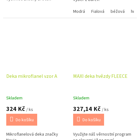
Modrá
Fialová
béžová
hněd
Deka mikroflanel vzor A
MAXI deka hvězdy FLEECE
Skladem
Skladem
324 Kč
327,14 Kč
/ ks
/ ks
Do košíku
Do košíku
Mikroflanelová deka značky
Využijte náš věrnostní program