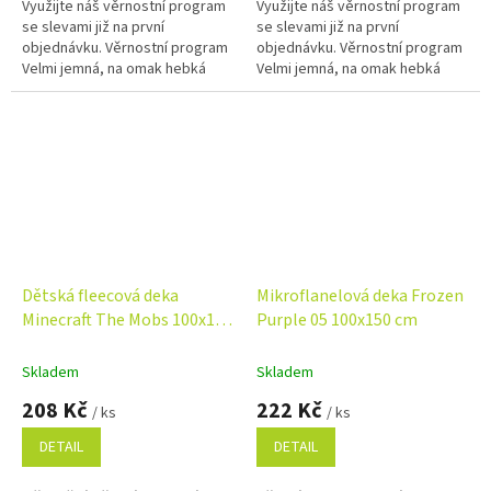
Využijte náš věrnostní program
Využijte náš věrnostní program
se slevami již na první
se slevami již na první
objednávku. Věrnostní program
objednávku. Věrnostní program
Velmi jemná, na omak hebká
Velmi jemná, na omak hebká
deka vhodná do kočárku nebo
deka vhodná do kočárku nebo
autosedaček.
autosedaček.
Dětská fleecová deka
Mikroflanelová deka Frozen
Minecraft The Mobs 100x150
Purple 05 100x150 cm
cm
Skladem
Skladem
208 Kč
222 Kč
/ ks
/ ks
DETAIL
DETAIL