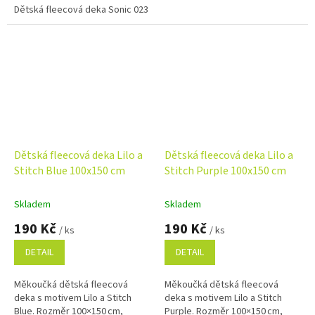
dárek pro malé fanoušky
Dětská fleecová deka Sonic 023 100x150 cm
modrém pozadí. Výrazný a
animované série.
veselý design potěší všechny...
Dětská fleecová deka Lilo a
Dětská fleecová deka Lilo a
Stitch Blue 100x150 cm
Stitch Purple 100x150 cm
Skladem
Skladem
190 Kč
190 Kč
/ ks
/ ks
DETAIL
DETAIL
Měkoučká dětská fleecová
Měkoučká dětská fleecová
deka s motivem Lilo a Stitch
deka s motivem Lilo a Stitch
Blue. Rozměr 100×150 cm,
Purple. Rozměr 100×150 cm,