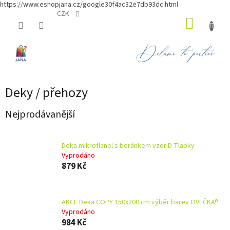
https://www.eshopjana.cz/google30f4ac32e7db93dc.html
Přejít
CZK
NÁKUP
na
obsah
KOŠÍK
Deky / přehozy
Nejprodávanější
Deka mikroflanel s beránkem vzor D Tlapky
Vyprodáno
879 Kč
AKCE Deka COPY 150x200 cm výběr barev OVEČKA®
Vyprodáno
984 Kč