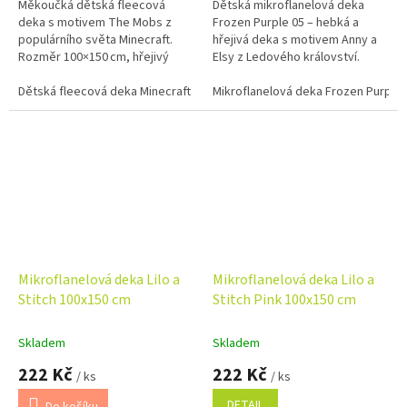
Měkoučká dětská fleecová
Dětská mikroflanelová deka
deka s motivem The Mobs z
Frozen Purple 05 – hebká a
populárního světa Minecraft.
hřejivá deka s motivem Anny a
Rozměr 100×150 cm, hřejivý
Elsy z Ledového království.
fleece a certifikace Oeko‑Tex
Rozměr 100x150 cm, fialový
zaručují příjemné a bezpečné
Dětská fleecová deka Minecraft The Mobs 100x150 cm
podklad.
Mikroflanelová deka Frozen Purple
používání....
Mikroflanelová deka Lilo a
Mikroflanelová deka Lilo a
Stitch 100x150 cm
Stitch Pink 100x150 cm
Skladem
Skladem
222 Kč
222 Kč
/ ks
/ ks
DETAIL
Do košíku