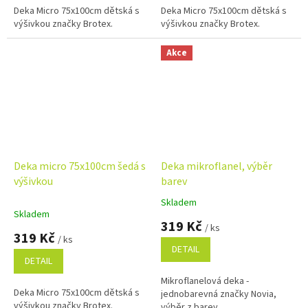
Deka Micro 75x100cm dětská s
Deka Micro 75x100cm dětská s
výšivkou značky Brotex.
výšivkou značky Brotex.
Akce
Deka micro 75x100cm šedá s
Deka mikroflanel, výběr
výšivkou
barev
Skladem
Průměrné
Skladem
hodnocení
319 Kč
/ ks
produktu
319 Kč
/ ks
je
DETAIL
5,0
DETAIL
z
Mikroflanelová deka -
5
Deka Micro 75x100cm dětská s
jednobarevná značky Novia,
hvězdiček.
výšivkou značky Brotex.
výběr z barev.