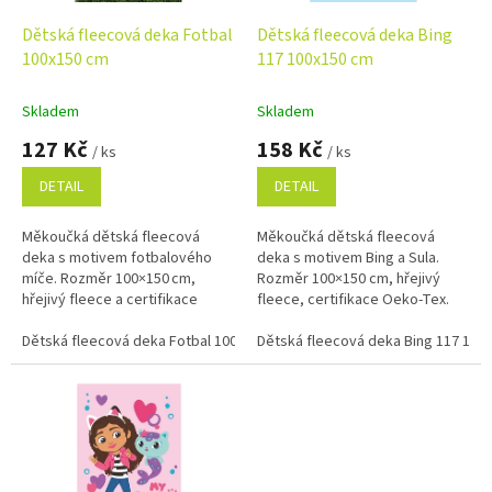
o
d
Dětská fleecová deka Fotbal
Dětská fleecová deka Bing
u
100x150 cm
117 100x150 cm
k
t
Skladem
Skladem
ů
127 Kč
158 Kč
/ ks
/ ks
DETAIL
DETAIL
Měkoučká dětská fleecová
Měkoučká dětská fleecová
deka s motivem fotbalového
deka s motivem Bing a Sula.
míče. Rozměr 100×150 cm,
Rozměr 100×150 cm, hřejivý
hřejivý fleece a certifikace
fleece, certifikace Oeko‑Tex.
Oeko‑Tex. Ideální na spaní,
Ideální na odpočinek, hraní i
odpočinek, hraní i jako dárek
Dětská fleecová deka Fotbal 100x150 cm
cestování.
Dětská fleecová deka Bing 117 100
pro malé...