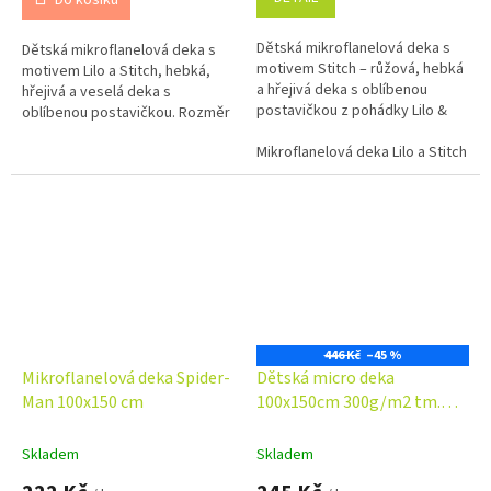
Dětská mikroflanelová deka s
Dětská mikroflanelová deka s
motivem Stitch – růžová, hebká
motivem Lilo a Stitch, hebká,
a hřejivá deka s oblíbenou
hřejivá a veselá deka s
postavičkou z pohádky Lilo &
oblíbenou postavičkou. Rozměr
Stitch. Rozměr 100x150 cm.
100x150 cm, ideální pro malé
Mikroflanelová deka Lilo a Stitch P
fanoušky animovaného filmu.
446 Kč
–45 %
Mikroflanelová deka Spider-
Dětská micro deka
Man 100x150 cm
100x150cm 300g/m2 tm.
modrá
Skladem
Skladem