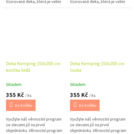
Vzorovaná deka, která je velmi
Vzorovaná deka, která je velmi
skladná. Vhodná na cestování
skladná. Vhodná na cestování
nebo pro piknik v přírodě.
nebo pro piknik v přírodě.
Deka Kemping 150x200 cm
Deka Kemping 150x200 cm
kostka šedá
louka
Skladem
Skladem
355 Kč
355 Kč
/ ks
/ ks
Do košíku
Do košíku
Využijte náš věrnostní program
Využijte náš věrnostní program
se slevami již na první
se slevami již na první
objednávku. Věrnostní program
objednávku. Věrnostní program