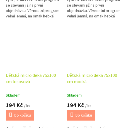
Využijte náš věrnostní program
Využijte náš věrnostní program
se slevami již na první
se slevami již na první
objednávku. Věrnostní program
objednávku. Věrnostní program
Velmi jemná, na omak hebká
Velmi jemná, na omak hebká
deka vhodná do kočárku nebo
deka vhodná do kočárku nebo
autosedaček.
autosedaček.
Dětská micro deka 75x100
Dětská micro deka 75x100
cm lososová
cm modrá
Skladem
Skladem
194 Kč
194 Kč
/ ks
/ ks
Do košíku
Do košíku