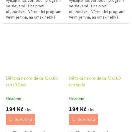
Využijte náš věrnostní program
Využijte náš věrnostní program
se slevami již na první
se slevami již na první
objednávku. Věrnostní program
objednávku. Věrnostní program
Velmi jemná, na omak hebká
Velmi jemná, na omak hebká
deka vhodná do kočárku nebo
deka vhodná do kočárku nebo
autosedaček.
autosedaček.
Dětská micro deka 75x100
Dětská micro deka 75x100
cm růžová
cm šedá
Skladem
Skladem
194 Kč
194 Kč
/ ks
/ ks
Do košíku
Do košíku