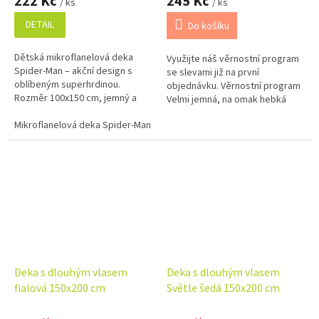
222 Kč
245 Kč
/ ks
/ ks
DETAIL
Do košíku
Dětská mikroflanelová deka
Využijte náš věrnostní program
Spider-Man – akční design s
se slevami již na první
oblíbeným superhrdinou.
objednávku. Věrnostní program
Rozměr 100x150 cm, jemný a
Velmi jemná, na omak hebká
hřejivý materiál.
deka je vyrobena ze 100%
Mikroflanelová deka Spider-Man 100x150 cm
polyesteru. Hebkost tohoto
materiálu...
Deka s dlouhým vlasem
Deka s dlouhým vlasem
fialová 150x200 cm
Světle šedá 150x200 cm