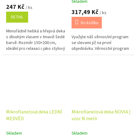
Skladem
hodnocení
247 Kč
/ ks
produktu
317,49 Kč
/ ks
je
DETAIL
5,0
Do košíku
z
Mimořádně hebká a hřejivá deka
5
s dlouhým vlasem v tmavě šedé
Využijte náš věrnostní program
hvězdiček.
barvě. Rozměr 150×200 cm,
se slevami již na první
ideální pro relaxaci i jako stylový
objednávku. Věrnostní program
doplněk. Příjemná na dotek a
snadná na údržbu.
Mikroflanelová deka LEDNÍ
Mikroflanelová deka NOVIA |
MEDVĚD
vzor N melír
Skladem
Skladem