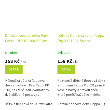
Dětská fleecová deka Paw
Dětská fleecová deka Peppa
Patrol PP518 100x150 cm
Pig 031 100x150 cm
Skladem
Skladem
158 Kč
158 Kč
/ ks
/ ks
DETAIL
DETAIL
Měkoučká dětská fleecová
Roztomilá dětská fleecová deka
deka s motivem Paw Patrol PP
s motivem Peppa Pig 031 přináší
518, na které jsou vyobrazeny
veselé barvy a hravou scénu,
dvě oblíbené postavy z
která potěší každého malého
Tlapkové patroly na růžovém
milovníka pohádek. Je vyrobena
pozadí se srdíčky. Rozměr
Dětská fleecová deka Paw Patrol PP518 100x150 cm
z měkkého a hřejivého...
Dětská fleecová deka Peppa Pig 03
100×150 cm,...