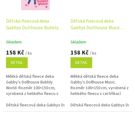
Dětská fleecová deka
Dětská fleecová deka
Gabbys Dollhouse Bubbly
Gabbys Dollhouse Music
World 100x150 cm
100x150 cm
Skladem
Skladem
158 Kč
158 Kč
/ ks
/ ks
DETAIL
DETAIL
Měkká dětská fleece deka
Měkká dětská fleece deka
Gabby's Dollhouse Bubbly
Gabby's Dollhouse Music.
World. Rozměr 100×150 cm,
Rozměr 100×150 cm, vyrobená z
vyrobená z hebkého fleecu s
hebkého fleecu s certifikací
certifikací Oeko-Tex. Růžové
Oeko-Tex. Růžové pozadí
pozadí doplňují bublinky a
Dětská fleecová deka Gabbys Dollhouse Bubbly World 100x150 cm
doplňují květinky, noty a...
Dětská fleecová deka Gabbys Doll
srdíčka.