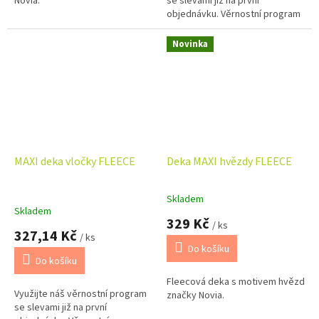
Novia.
se slevami již na první
objednávku. Věrnostní program
Novinka
MAXI deka vločky FLEECE
Deka MAXI hvězdy FLEECE
Skladem
Průměrné
Skladem
hodnocení
329 Kč
/ ks
produktu
327,14 Kč
/ ks
je
Do košíku
5,0
Do košíku
z
Fleecová deka s motivem hvězd
5
Využijte náš věrnostní program
značky Novia.
hvězdiček.
se slevami již na první