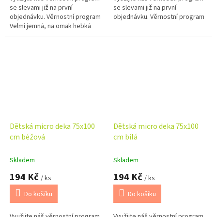
se slevami již na první
se slevami již na první
objednávku. Věrnostní program
objednávku. Věrnostní program
Velmi jemná, na omak hebká
deka je vyrobena ze 100%
polyesteru. Hebkost tohoto
materiálu...
Dětská micro deka 75x100
Dětská micro deka 75x100
cm béžová
cm bílá
Skladem
Skladem
194 Kč
194 Kč
/ ks
/ ks
Do košíku
Do košíku
Využijte náš věrnostní program
Využijte náš věrnostní program