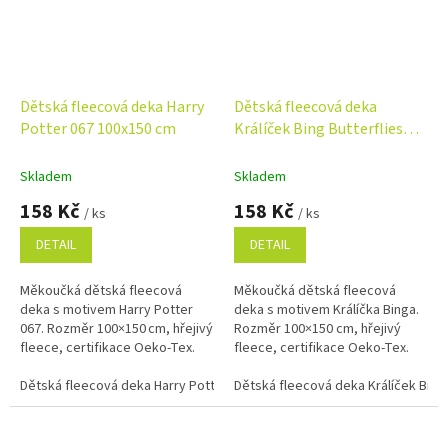
Dětská fleecová deka Harry
Dětská fleecová deka
Potter 067 100x150 cm
Králíček Bing Butterflies
100x150 cm
Skladem
Skladem
158 Kč
158 Kč
/ ks
/ ks
DETAIL
DETAIL
Měkoučká dětská fleecová
Měkoučká dětská fleecová
deka s motivem Harry Potter
deka s motivem Králíčka Binga.
067. Rozměr 100×150 cm, hřejivý
Rozměr 100×150 cm, hřejivý
fleece, certifikace Oeko‑Tex.
fleece, certifikace Oeko‑Tex.
Ideální na spaní, hraní i jako
Ideální na odpočinek, hraní i
dárek pro malé fanoušky...
Dětská fleecová deka Harry Potter 067 100x150 cm
cestování.
Dětská fleecová deka Králíček Bing