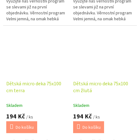
Využijte náš věrnostní program
Využijte náš věrnostní program
se slevami již na první
se slevami již na první
objednávku. Věrnostní program
objednávku. Věrnostní program
Velmi jemná, na omak hebká
Velmi jemná, na omak hebká
deka vhodná do kočárku nebo
deka vhodná do kočárku nebo
autosedaček.
autosedaček.
Dětská micro deka 75x100
Dětská micro deka 75x100
cm terra
cm žlutá
Skladem
Skladem
194 Kč
194 Kč
/ ks
/ ks
Do košíku
Do košíku