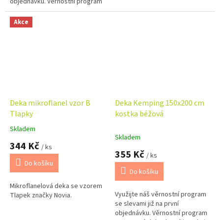
objednávku. Věrnostní program
Akce
Deka mikroflanel vzor B
Deka Kemping 150x200 cm
Tlapky
kostka béžová
Skladem
Průměrné
Skladem
hodnocení
344 Kč
/ ks
produktu
355 Kč
/ ks
je
Do košíku
5,0
Do košíku
z
Mikroflanelová deka se vzorem
5
Využijte náš věrnostní program
Tlapek značky Novia.
hvězdiček.
se slevami již na první
objednávku. Věrnostní program