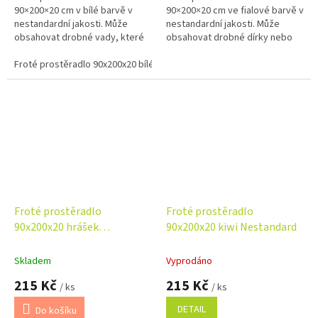
90×200×20 cm v bílé barvě v
90×200×20 cm ve fialové barvě v
nestandardní jakosti. Může
nestandardní jakosti. Může
obsahovat drobné vady, které
obsahovat drobné dírky nebo
nemají vliv na funkčnost ani
jiné vady, které nemají vliv na
komfort. Příjemný materiál z
Froté prostěradlo 90x200x20 bílé Nestandard
funkčnost ani komfort. Materiál
80 %...
z...
Froté prostěradlo
Froté prostěradlo
90x200x20 hrášek
90x200x20 kiwi Nestandard
Nestandard
Skladem
Vyprodáno
215 Kč
215 Kč
/ ks
/ ks
DETAIL
Do košíku