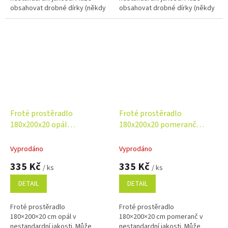
obsahovat drobné dírky (někdy
obsahovat drobné dírky (někdy
opravené), bez vlivu na
opravené), bez vlivu na
funkčnost. Příjemný, savý a
funkčnost. Příjemný, savý a
odolný materiál za...
odolný materiál za...
Froté prostěradlo
Froté prostěradlo
180x200x20 opál
180x200x20 pomeranč
Nestandard
Nestandard
Vyprodáno
Vyprodáno
335 Kč
335 Kč
/ ks
/ ks
DETAIL
DETAIL
Froté prostěradlo
Froté prostěradlo
180×200×20 cm opál v
180×200×20 cm pomeranč v
nestandardní jakosti. Může
nestandardní jakosti. Může