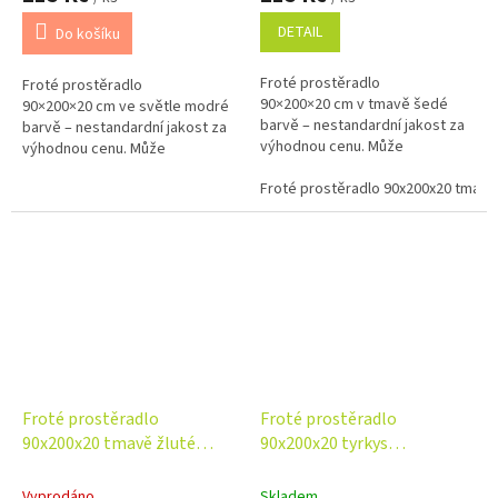
DETAIL
Do košíku
Froté prostěradlo
Froté prostěradlo
90×200×20 cm v tmavě šedé
90×200×20 cm ve světle modré
barvě – nestandardní jakost za
barvě – nestandardní jakost za
výhodnou cenu. Může
výhodnou cenu. Může
obsahovat drobné opravitelné
obsahovat drobné opravitelné
vady bez vlivu na funkčnost.
Froté prostěradlo 90x200x20 tmav
vady bez vlivu na funkčnost.
Kvalitní, savý a...
Příjemný, savý a...
Froté prostěradlo
Froté prostěradlo
90x200x20 tmavě žluté
90x200x20 tyrkys
Nestandard
Nestandard
Vyprodáno
Skladem