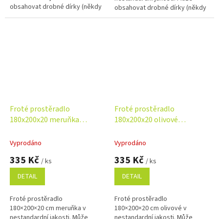
obsahovat drobné dírky (někdy
obsahovat drobné dírky (někdy
opravené), které nemají vliv na
opravené), které nemají vliv na
funkčnost. Příjemný, savý a
funkčnost. Příjemný, savý a
odolný...
odolný...
Froté prostěradlo
Froté prostěradlo
180x200x20 meruňka
180x200x20 olivové
Nestandard
Nestandard
Vyprodáno
Vyprodáno
335 Kč
335 Kč
/ ks
/ ks
DETAIL
DETAIL
Froté prostěradlo
Froté prostěradlo
180×200×20 cm meruňka v
180×200×20 cm olivové v
nestandardní jakosti. Může
nestandardní jakosti. Může