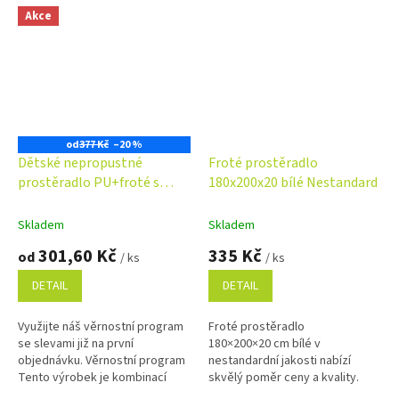
Akce
od
377 Kč
–20 %
Dětské nepropustné
Froté prostěradlo
prostěradlo PU+froté s
180x200x20 bílé Nestandard
elastickými boky
Skladem
Skladem
301,60 Kč
335 Kč
od
/ ks
/ ks
DETAIL
DETAIL
Využijte náš věrnostní program
Froté prostěradlo
se slevami již na první
180×200×20 cm bílé v
objednávku. Věrnostní program
nestandardní jakosti nabízí
Tento výrobek je kombinací
skvělý poměr ceny a kvality.
matracového chrániče a
Může obsahovat drobné dírky