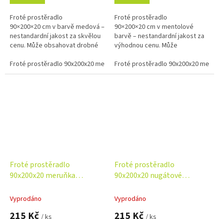
Froté prostěradlo
Froté prostěradlo
90×200×20 cm v barvě medová –
90×200×20 cm v mentolové
nestandardní jakost za skvělou
barvě – nestandardní jakost za
cenu. Může obsahovat drobné
výhodnou cenu. Může
opravitelné vady bez vlivu na
obsahovat drobné opravitelné
funkčnost. Kvalitní, savý a
Froté prostěradlo 90x200x20 medové Nestandard
vady bez vlivu na funkčnost.
Froté prostěradlo 90x200x20 mento
pružný...
Příjemný, savý a...
Froté prostěradlo
Froté prostěradlo
90x200x20 meruňka
90x200x20 nugátové
Nestandard
Nestandard
Vyprodáno
Vyprodáno
215 Kč
215 Kč
/ ks
/ ks