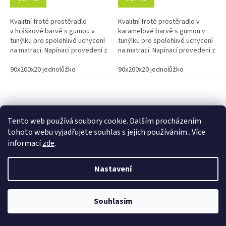
Kvalitní froté prostěradlo
Kvalitní froté prostěradlo v
v hráškové barvě s gumou v
karamelové barvě s gumou v
tunýlku pro spolehlivé uchycení
tunýlku pro spolehlivé uchycení
na matraci. Napínací provedení z
na matraci. Napínací provedení z
měkkého a savého materiálu s
měkkého a savého materiálu s
vysokou gramáží 220...
90x200x20 jednolůžko
vysokou gramáží 220...
90x200x20 jednolůžko
Tento web používá soubory cookie. Dalším procházením
tohoto webu vyjadřujete souhlas s jejich používáním.. Více
informací
zde
.
Věrnostní porgram: Již od první objednávky s registrací automaticky
Nastavení
nastavená Věrnostní sleva 3% - 10% na Všechny Vaše další nákupy. Čím
Froté prostěradlo kiwi
Froté prostěradlo královská
víc nakoupíte, tím větší slevu můžete získat. Vaše objednávky se sčítají.
modř
Využít můžete i "Slevové kody" nebo DOPRAVU ZDARMA. Přejeme
příjemný nákup u nás Jana Kotasová Komárková a kolektiv pracovníků
Souhlasím
Eshop JANA
Na skladě
Na skladě