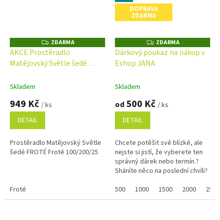
DOPRAVA
ZDARMA
ZDARMA
ZDARMA
Z
Z
D
D
AKCE Prostěradlo
Dárkový poukaz na nákup v
A
A
Matějovský Světle šedé
Eshop JANA
R
R
M
M
FROTÉ Froté
A
A
Skladem
Skladem
949 Kč
500 Kč
od
/ ks
/ ks
DETAIL
DETAIL
Prostěradlo Matějovský Světle
Chcete potěšit své blízké, ale
šedé FROTÉ Froté 100/200/25
nejste si jistí, že vyberete ten
správný dárek nebo termín ?
Sháníte něco na poslední chvíli?
Náš dárkový poukaz pořídíte
Froté
online a po...
500
1000
1500
2000
2500