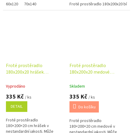
napínacího prostěradla.
60x120
70x140
(někdy již opravené), které
Froté prostěradlo 180x200x20 bílé
Prostěradlo...
nemají vliv na...
Froté prostěradlo
Froté prostěradlo
180x200x20 hrášek
180x200x20 medové
Nestandard
Nestandard
Vyprodáno
Skladem
335 Kč
335 Kč
/ ks
/ ks
DETAIL
Do košíku
Froté prostěradlo
Froté prostěradlo
180×200×20 cm hrášek v
180×200×20 cm medové v
nestandardní jakosti. Může
nestandardní jakosti. Může