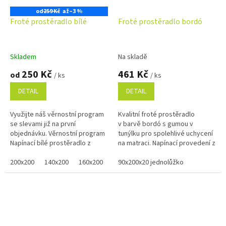
od
259 Kč
až
–3 %
Froté prostěradlo bílé
Froté prostěradlo bordó
Skladem
Na skladě
250 Kč
461 Kč
od
/ ks
/ ks
DETAIL
DETAIL
Využijte náš věrnostní program
Kvalitní froté prostěradlo
se slevami již na první
v barvě bordó s gumou v
objednávku. Věrnostní program
tunýlku pro spolehlivé uchycení
Napínací bílé prostěradlo z
na matraci. Napínací provedení z
jemné froté pleteniny v několika
měkkého a savého materiálu s
rozměrech.
200x200
140x200
160x200
80x200
vysokou gramáží 220...
90x200x20 jednolůžko
100x200
120x200
90x2