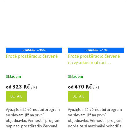
od
462 Kč
–30 %
od
479 Kč
–1 %
Froté prostěradlo červené
Froté prostěradlo červené
na vysokou matraci
190g/m2
Skladem
Skladem
323 Kč
470 Kč
od
od
/ ks
/ ks
DETAIL
DETAIL
Využijte náš věrnostní program
Využijte náš věrnostní program
se slevami již na první
se slevami již na první
objednávku. Věrnostní program
objednávku. Věrnostní program
Napínací prostěradlo červené
Dopřejte si maximální pohodlí s