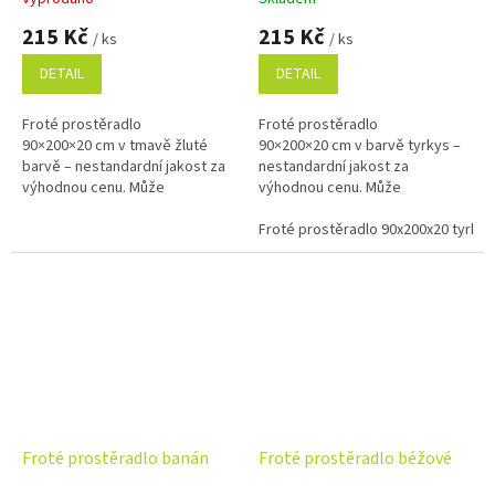
215 Kč
215 Kč
/ ks
/ ks
DETAIL
DETAIL
Froté prostěradlo
Froté prostěradlo
90×200×20 cm v tmavě žluté
90×200×20 cm v barvě tyrkys –
barvě – nestandardní jakost za
nestandardní jakost za
výhodnou cenu. Může
výhodnou cenu. Může
obsahovat drobné opravitelné
obsahovat drobné opravitelné
vady bez vlivu na funkčnost.
vady bez vlivu na funkčnost.
Froté prostěradlo 90x200x20 tyrky
Příjemný, savý a...
Příjemný, savý a pružný...
Froté prostěradlo banán
Froté prostěradlo béžové