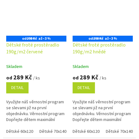
od
298 Kč
až
–3 %
od
298 Kč
až
–3 %
Dětské froté prostěradlo
Dětské froté prostěradlo
190g/m2 červené
190g/m2 hnědé
Skladem
Skladem
289 Kč
289 Kč
od
od
/ ks
/ ks
DETAIL
DETAIL
Využijte náš věrnostní program
Využijte náš věrnostní program
se slevami již na první
se slevami již na první
objednávku. Věrnostní program
objednávku. Věrnostní program
Dopřejte dětem maximální
Dopřejte dětem maximální
pohodlí s tímto červeným froté
pohodlí s tímto hnědým froté
prostěradlem, které je díky...
Dětské 60x120
Dětské 70x140
prostěradlem, které je díky
Dětské 60x120
Dětské 70x140
vysoké...