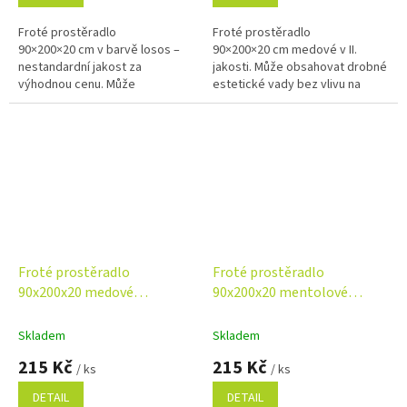
Froté prostěradlo
Froté prostěradlo
90×200×20 cm v barvě losos –
90×200×20 cm medové v II.
nestandardní jakost za
jakosti. Může obsahovat drobné
výhodnou cenu. Může
estetické vady bez vlivu na
obsahovat drobné opravitelné
funkčnost. Příjemný, savý a
vady bez vlivu na funkčnost.
odolný materiál pro každodenní
Příjemný, savý a pružný...
použití.
Froté prostěradlo
Froté prostěradlo
90x200x20 medové
90x200x20 mentolové
Nestandard
Nestandard
Skladem
Skladem
215 Kč
215 Kč
/ ks
/ ks
DETAIL
DETAIL