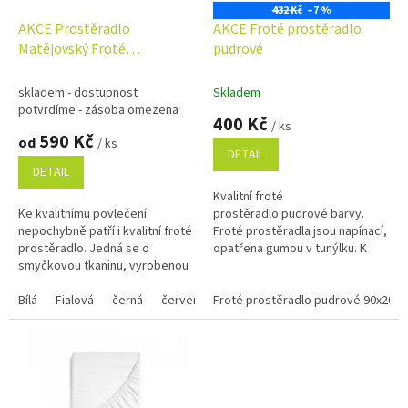
o
432 Kč
–7 %
d
AKCE Prostěradlo
AKCE Froté prostěradlo
u
Matějovský Froté
pudrové
k
100/180x200cm barva dle
t
výběru
skladem - dostupnost
Skladem
ů
potvrdíme - zásoba omezena
400 Kč
/ ks
590 Kč
od
/ ks
DETAIL
DETAIL
Kvalitní froté
Ke kvalitnímu povlečení
prostěradlo pudrové barvy.
nepochybně patří i kvalitní froté
Froté prostěradla jsou napínací,
prostěradlo. Jedná se o
opatřena gumou v tunýlku. K
smyčkovou tkaninu, vyrobenou
výrobě těchto prostěradel je
kombinací 80% bavlny a 20%
používána kvalitní froté tkanina
polyesteru. Froté napínací...
Bílá
Fialová
černá
červená
s vysokou...
Froté prostěradlo pudrové 90x200
oranžová
tmavě modrá
svět