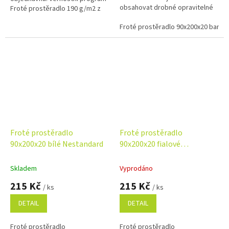
obsahovat drobné opravitelné
Froté prostěradlo 190 g/m2 z
vady, které neovlivňují
česané bavlny je mimořádně
funkčnost. Kvalitní úplet z
Froté prostěradlo 90x200x20 baná
jemné, hebké a příjemné na
80 %...
dotek....
Froté prostěradlo
Froté prostěradlo
90x200x20 bílé Nestandard
90x200x20 fialové
Nestandard
Skladem
Vyprodáno
215 Kč
215 Kč
/ ks
/ ks
DETAIL
DETAIL
Froté prostěradlo
Froté prostěradlo