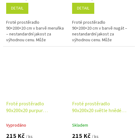
DETAIL
DETAIL
Froté prostěradlo
Froté prostěradlo
90×200×20 cm v barvě meruňka
90×200×20 cm v barvě nugát –
– nestandardní jakost za
nestandardní jakost za
výhodnou cenu. Může
výhodnou cenu. Může
obsahovat drobné opravitelné
obsahovat drobné opravitelné
vady bez vlivu na funkčnost.
vady bez vlivu na funkčnost.
Kvalitní, savý a...
Příjemný, savý a pružný...
Froté prostěradlo
Froté prostěradlo
90x200x20 purpur
90x200x20 světle hnědé
Nestandard
Nestandard
Vyprodáno
Skladem
215 Kč
215 Kč
/ ks
/ ks