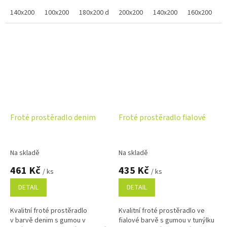
barvy z jemné froté pleteniny
tímto červeným froté
nabízíme v několika rozměrech.
140x200
100x200
180x200 dvojlůžko
prostěradlem na vysokou
200x200
220x200
140x200
160x200
8
matraci,...
Froté prostěradlo denim
Froté prostěradlo fialové
Na skladě
Na skladě
461 Kč
435 Kč
/ ks
/ ks
DETAIL
DETAIL
Kvalitní froté prostěradlo
Kvalitní froté prostěradlo ve
v barvě denim s gumou v
fialové barvě s gumou v tunýlku