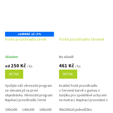
od
259 Kč
až
–3 %
Froté prostěradlo černé
Froté prostěradlo červené
Skladem
Na skladě
250 Kč
461 Kč
od
/ ks
/ ks
DETAIL
DETAIL
Využijte náš věrnostní program
Kvalitní froté prostěradlo
se slevami již na první
v červené barvě s gumou v
objednávku. Věrnostní program
tunýlku pro spolehlivé uchycení
Napínací prostěradlo černé
na matraci. Napínací provedení z
barvy je vyrobeno z jemné froté
měkkého a savého materiálu s
pleteniny a nabízíme ho v...
200x200
140x200
160x200
80x200
vysokou gramáží 220...
90x200x20 jednolůžko
100x200
120x200
90x2