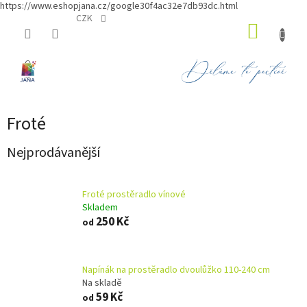
https://www.eshopjana.cz/google30f4ac32e7db93dc.html
Přejít
CZK
NÁKUP
na
obsah
KOŠÍK
Froté
Nejprodávanější
Froté prostěradlo vínové
Skladem
250 Kč
od
Napínák na prostěradlo dvoulůžko 110-240 cm
Na skladě
59 Kč
od