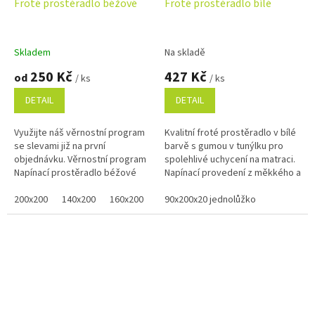
Froté prostěradlo béžové
Froté prostěradlo bílé
Skladem
Na skladě
250 Kč
427 Kč
od
/ ks
/ ks
DETAIL
DETAIL
Využijte náš věrnostní program
Kvalitní froté prostěradlo v bílé
se slevami již na první
barvě s gumou v tunýlku pro
objednávku. Věrnostní program
spolehlivé uchycení na matraci.
Napínací prostěradlo béžové
Napínací provedení z měkkého a
barvy je vyrobeno z jemné froté
savého materiálu s vysokou
pleteniny a nabízíme ho v...
200x200
140x200
160x200
100x200
gramáží 220...
90x200x20 jednolůžko
120x200
90x200 jednol