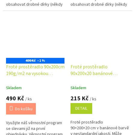
obsahovat drobné dírky (někdy
obsahovat drobné dírky (někdy
opravené), bez vlivu na
opravené), bez vlivu na
funkčnost. Příjemný, savý a
funkčnost. Příjemný, savý a
odolný materiál...
odolný materiál za...
499 Kč
–1 %
Froté prostěradlo 90x200cm
Froté prostěradlo
190g/m2 na vysokou
90x200x20 banánové
matraci tmavě hnědé
Nestandard
Skladem
Skladem
490 Kč
215 Kč
/ ks
/ ks
DETAIL
Do košíku
Froté prostěradlo
Využijte náš věrnostní program
90×200×20 cm v banánové barvě
se slevami již na první
v nestandardní jakosti. Může
objednávku. Věrnostní program