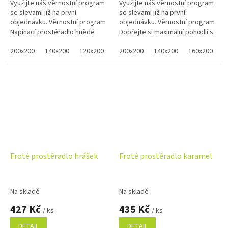
Využijte náš věrnostní program
Využijte náš věrnostní program
se slevami již na první
se slevami již na první
objednávku. Věrnostní program
objednávku. Věrnostní program
Napínací prostěradlo hnědé
Dopřejte si maximální pohodlí s
barvy je vyrobeno z jemné froté
tímto hnědým froté
pleteniny a nabízíme ho v...
200x200
140x200
120x200
90x200 jednolůžko
prostěradlem na vysokou
200x200
140x200
180x200 dvojlů
160x200
8
matraci, které...
Froté prostěradlo hrášek
Froté prostěradlo karamel
Na skladě
Na skladě
427 Kč
435 Kč
/ ks
/ ks
DETAIL
DETAIL