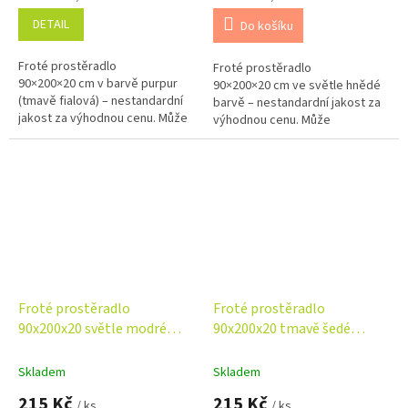
DETAIL
Do košíku
Froté prostěradlo
Froté prostěradlo
90×200×20 cm v barvě purpur
90×200×20 cm ve světle hnědé
(tmavě fialová) – nestandardní
barvě – nestandardní jakost za
jakost za výhodnou cenu. Může
výhodnou cenu. Může
obsahovat drobné opravitelné
obsahovat drobné opravitelné
vady bez vlivu na funkčnost....
vady bez vlivu na funkčnost.
Příjemný, savý a...
Froté prostěradlo
Froté prostěradlo
90x200x20 světle modré
90x200x20 tmavě šedé
Nestandard
Nestandard
Skladem
Skladem
215 Kč
215 Kč
/ ks
/ ks