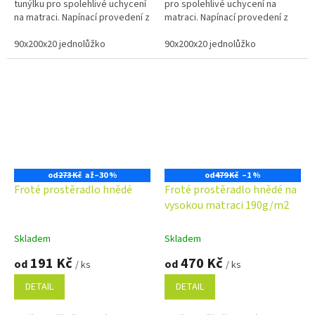
tunýlku pro spolehlivé uchycení
pro spolehlivé uchycení na
na matraci. Napínací provedení z
matraci. Napínací provedení z
měkkého a savého materiálu s
měkkého a savého materiálu s
vysokou gramáží 220...
90x200x20 jednolůžko
vysokou gramáží 220 g/m²...
90x200x20 jednolůžko
od
273 Kč
až
–30 %
od
479 Kč
–1 %
Froté prostěradlo hnědé
Froté prostěradlo hnědé na
vysokou matraci 190g/m2
Skladem
Skladem
191 Kč
470 Kč
od
od
/ ks
/ ks
DETAIL
DETAIL