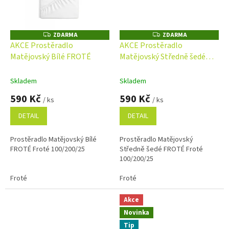
ZDARMA
ZDARMA
Z
Z
D
D
AKCE Prostěradlo
AKCE Prostěradlo
A
A
Matějovský Bílé FROTÉ
Matějovský Středně šedé
R
R
M
M
FROTÉ Froté
A
A
Skladem
Skladem
590 Kč
590 Kč
/ ks
/ ks
DETAIL
DETAIL
Prostěradlo Matějovský Bílé
Prostěradlo Matějovský
FROTÉ Froté 100/200/25
Středně šedé FROTÉ Froté
100/200/25
Froté
Froté
Akce
Novinka
Tip