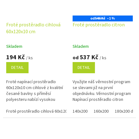
od
546 Kč
–1 %
Froté prostěradlo cihlová
Froté prostěradlo citron
60x120x10 cm
Skladem
Skladem
194 Kč
537 Kč
od
/ ks
/ ks
DETAIL
DETAIL
Froté napínací prostěradlo
Využijte náš věrnostní program
60x120x10 cm cihlové z kvalitní
se slevami již na první
česané bavlny s příměsí
objednávku. Věrnostní program
polyesteru nabízí vysokou
Napínací prostěradlo citron
pružnost, prodyšnost a
jasně žluté barvy je vyrobeno z
barevnou stálost. Nežehlivý...
Froté prostěradlo cihlová 60x120x10 cm
jemné froté pleteniny a...
140x200
160x200
180x200 dvoj