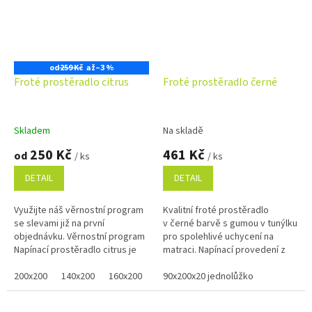
od
259 Kč
až
–3 %
Froté prostěradlo citrus
Froté prostěradlo černé
Skladem
Na skladě
250 Kč
461 Kč
od
/ ks
/ ks
DETAIL
DETAIL
Využijte náš věrnostní program
Kvalitní froté prostěradlo
se slevami již na první
v černé barvě s gumou v tunýlku
objednávku. Věrnostní program
pro spolehlivé uchycení na
Napínací prostěradlo citrus je
matraci. Napínací provedení z
do smetanovo - žluté barvy.
měkkého a savého materiálu s
Prostěradlo je vyrobeno z...
200x200
140x200
160x200
80x200
vysokou gramáží 220...
90x200x20 jednolůžko
100x200
120x200
90x2