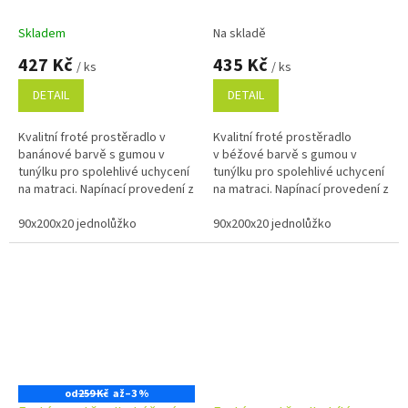
Skladem
Na skladě
427 Kč
435 Kč
/ ks
/ ks
DETAIL
DETAIL
Kvalitní froté prostěradlo v
Kvalitní froté prostěradlo
banánové barvě s gumou v
v béžové barvě s gumou v
tunýlku pro spolehlivé uchycení
tunýlku pro spolehlivé uchycení
na matraci. Napínací provedení z
na matraci. Napínací provedení z
měkkého a savého materiálu s
měkkého a savého materiálu s
vysokou gramáží 220 g/m²...
90x200x20 jednolůžko
vysokou gramáží 220...
90x200x20 jednolůžko
od
259 Kč
až
–3 %