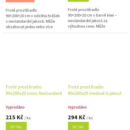
Froté prostěradlo
Froté prostěradlo
90×200×20 cm v barvě kiwi –
90×200×20 cm v odstínu hrášek
nestandardní jakost za
v nestandardní jakosti. Může
výhodnou cenu. Může
obsahovat jednu nebo více
obsahovat drobné opravitelné
malých dírek, které lze snadno
vady, které nemají vliv na
zašít, některé mohou být již
funkčnost. Kvalitní...
opravené....
Froté prostěradlo
Froté prostěradlo
90x200x20 losos Nestandard
90x200x20 medové II.jakost
Vyprodáno
Vyprodáno
215 Kč
294 Kč
/ ks
/ ks
DETAIL
DETAIL