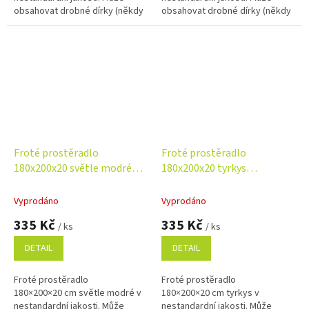
obsahovat drobné dírky (někdy
obsahovat drobné dírky (někdy
opravené), bez vlivu na
opravené), bez vlivu na
funkčnost. Příjemný, savý a
funkčnost. Příjemný, savý a
odolný materiál za...
odolný materiál za...
Froté prostěradlo
Froté prostěradlo
180x200x20 světle modré
180x200x20 tyrkys
Nestandard
Nestandard
Vyprodáno
Vyprodáno
335 Kč
335 Kč
/ ks
/ ks
DETAIL
DETAIL
Froté prostěradlo
Froté prostěradlo
180×200×20 cm světle modré v
180×200×20 cm tyrkys v
nestandardní jakosti. Může
nestandardní jakosti. Může