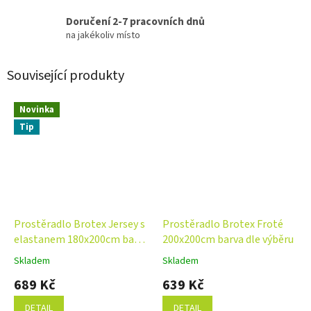
Doručení 2-7 pracovních dnů
na jakékoliv místo
Související produkty
Novinka
Tip
Prostěradlo Brotex Jersey s
Prostěradlo Brotex Froté
elastanem 180x200cm barva
200x200cm barva dle výběru
dle výběru NA VYSOKOU
Skladem
Skladem
Průměrné
Průměrné
MATRACI
hodnocení
hodnocení
689 Kč
639 Kč
produktu
produktu
je
je
DETAIL
DETAIL