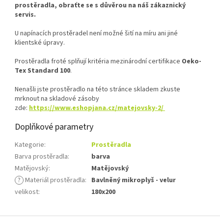
prostěradla, obraťte se s důvěrou na náš zákaznický
servis.
U napínacích prostěradel není možné šití na míru ani jiné
klientské úpravy.
Prostěradla froté splňují kritéria mezinárodní certifikace
Oeko-
Tex Standard 100
.
Nenašli jste prostěradlo na této stránce skladem zkuste
mrknout na skladové zásoby
zde:
https://www.eshopjana.cz/matejovsky-2/
Doplňkové parametry
Kategorie
:
Prostěradla
Barva prostěradla
:
barva
Matějovský
:
Matějovský
?
Materiál prostěradla
:
Bavlněný mikroplyš - velur
velikost
:
180x200