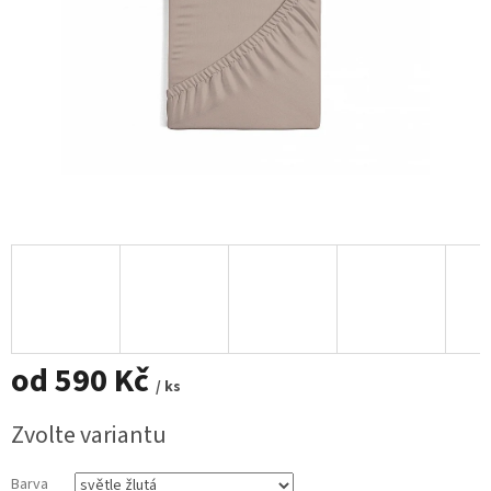
od
590 Kč
/ ks
Měrná
Zvolte variantu
cena:
Barva