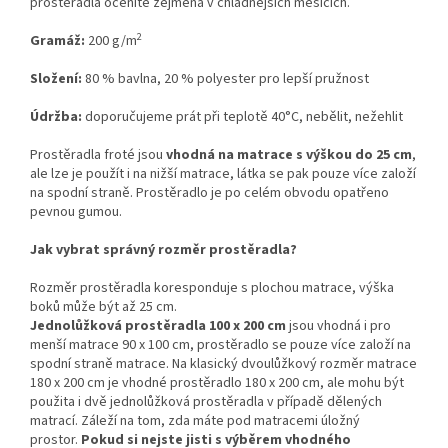
prostěradla oceníte zejména v chladnějších měsících.
2
Gramáž:
200 g/m
Složení:
80 % bavlna, 20 % polyester pro lepší pružnost
Údržba:
doporučujeme prát při teplotě 40°C, nebělit, nežehlit
Prostěradla froté jsou
vhodná na matrace s výškou do 25 cm
,
ale lze je použít i na nižší matrace, látka se pak pouze více založí
na spodní straně. Prostěradlo je po celém obvodu opatřeno
pevnou gumou.
Jak vybrat správný rozměr prostěradla?
Rozměr prostěradla koresponduje s plochou matrace, výška
boků může být až 25 cm.
Jednolůžková
prostěradla 100 x 200 cm
jsou vhodná i pro
menší matrace 90 x 100 cm, prostěradlo se pouze více založí na
spodní straně matrace. Na klasický dvoulůžkový rozměr matrace
180 x 200 cm je vhodné prostěradlo 180 x 200 cm, ale mohu být
použita i dvě jednolůžková prostěradla v případě dělených
matrací. Záleží na tom, zda máte pod matracemi úložný
prostor.
Pokud si nejste jisti s výběrem vhodného