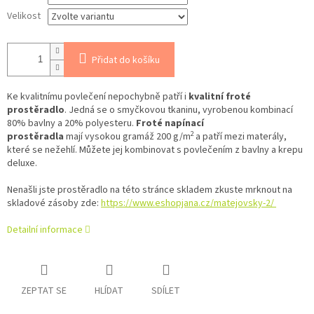
Velikost
Přidat do košíku
Ke kvalitnímu povlečení nepochybně patří i
kvalitní froté
prostěradlo
. Jedná se o smyčkovou tkaninu, vyrobenou kombinací
80% bavlny a 20% polyesteru.
Froté napínací
2
prostěradla
mají vysokou gramáž 200 g/m
a patří mezi materály,
které se nežehlí. Můžete jej kombinovat s povlečením z bavlny a krepu
deluxe.
Nenašli jste prostěradlo na této stránce skladem zkuste mrknout na
skladové zásoby zde:
https://www.eshopjana.cz/matejovsky-2/
Detailní informace
ZEPTAT SE
HLÍDAT
SDÍLET