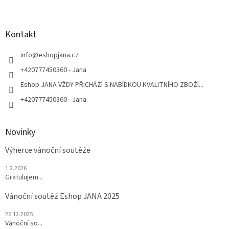
Z
á
p
a
Kontakt
t
í
info
@
eshopjana.cz
+420777450360 - Jana
Eshop JANA VŽDY PŘICHÁZÍ S NABÍDKOU KVALITNÍHO ZBOŽÍ...
+420777450360 - Jana
Novinky
Výherce vánoční soutěže
1.2.2026
Gratulujem...
Vánoční soutěž Eshop JANA 2025
26.12.2025
Vánoční so...