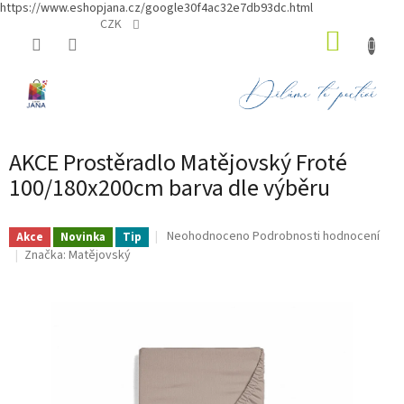
https://www.eshopjana.cz/google30f4ac32e7db93dc.html
Přejít
CZK
NÁKUP
na
obsah
KOŠÍK
AKCE Prostěradlo Matějovský Froté
100/180x200cm barva dle výběru
Průměrné
Neohodnoceno
Podrobnosti hodnocení
Akce
Novinka
Tip
hodnocení
Značka:
Matějovský
produktu
je
0,0
z
5
hvězdiček.