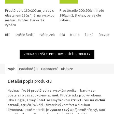
4,6
4,3
z
z
Prostěradlo 180x200cm jersey s
Prostěradlo 200x200cm froté
5
5
elastanem 180g/m2, na vysokou
180g/m2, Brotex, barva dle
hvězdiček.
hvězdiček.
matraci, Brotex, barva dle
výběru.
výběru.
Bílá
světle šedá
světle zelená
Bílá
smetanová
Modrá
černá
oříšková
červená
antrac
ZOBRAZIT VŠECHNY SOUVISEJÍCÍ PRODUKTY
Popis
Podobné (3)
Hodnocení
Diskuze
Detailní popis produktu
Napínací
froté
prostěradla s vysokým podílem bavlny se
postarají o váš spokojený spánek. Prostěradla jsou vyrobena
jako
single jersey úplet se smyčkovou strukturou na vrchní
straně
, zaručují skvělý uživatelský komfort a dlouhou
životnost. Froté materiál je
vysoce savý
a příjemně hřejivý, tato