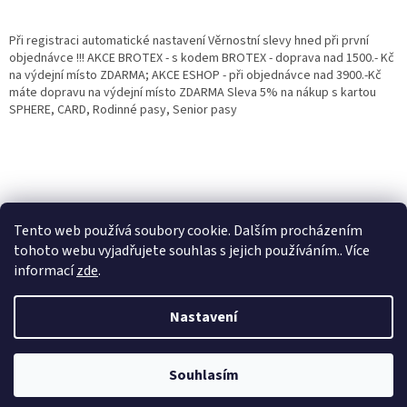
Při registraci automatické nastavení Věrnostní slevy hned při první
objednávce !!! AKCE BROTEX - s kodem BROTEX - doprava nad 1500.- Kč
na výdejní místo ZDARMA; AKCE ESHOP - při objednávce nad 3900.-Kč
máte dopravu na výdejní místo ZDARMA Sleva 5% na nákup s kartou
SPHERE, CARD, Rodinné pasy, Senior pasy
Tento web používá soubory cookie. Dalším procházením
tohoto webu vyjadřujete souhlas s jejich používáním.. Více
informací
zde
.
Vytvořil Shoptet
Věrnostní porgram: Již od první objednávky s registrací automaticky
Nastavení
nastavená Věrnostní sleva 3% - 10% na Všechny Vaše další nákupy. Čím
víc nakoupíte, tím větší slevu můžete získat. Vaše objednávky se sčítají.
Využít můžete i "Slevové kody" nebo DOPRAVU ZDARMA. Přejeme
Copyright 2026
Eshop Jana
. Všechna práva vyhrazena.
příjemný nákup u nás Jana Kotasová Komárková a kolektiv pracovníků
Souhlasím
Eshop JANA