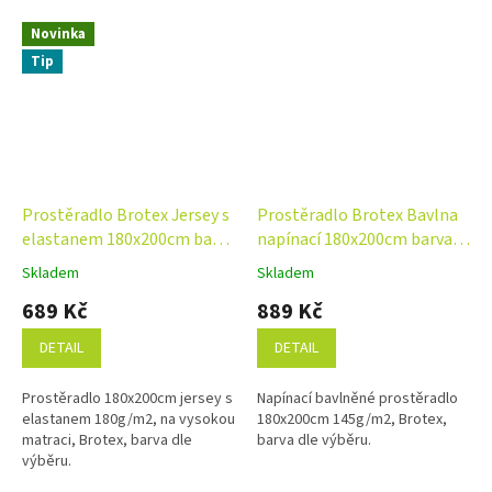
Novinka
Tip
Prostěradlo Brotex Jersey s
Prostěradlo Brotex Bavlna
elastanem 180x200cm barva
napínací 180x200cm barva
dle výběru NA VYSOKOU
dle výběru
Skladem
Skladem
Průměrné
Průměrné
MATRACI
hodnocení
hodnocení
689 Kč
889 Kč
produktu
produktu
je
je
DETAIL
DETAIL
4,6
4,8
z
z
Prostěradlo 180x200cm jersey s
Napínací bavlněné prostěradlo
5
5
elastanem 180g/m2, na vysokou
180x200cm 145g/m2, Brotex,
hvězdiček.
hvězdiček.
matraci, Brotex, barva dle
barva dle výběru.
výběru.