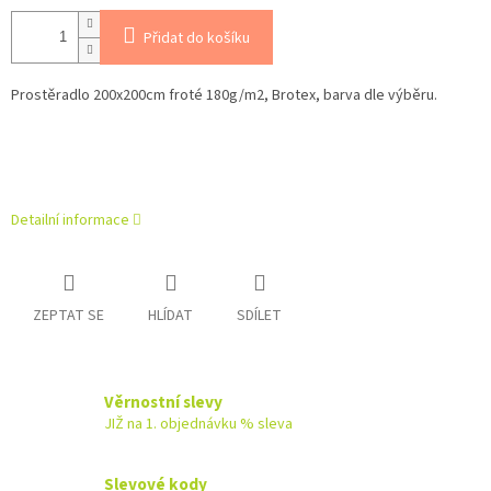
Přidat do košíku
Prostěradlo 200x200cm froté 180g/m2, Brotex, barva dle výběru.
Detailní informace
ZEPTAT SE
HLÍDAT
SDÍLET
Věrnostní slevy
JIŽ na 1. objednávku % sleva
Slevové kody