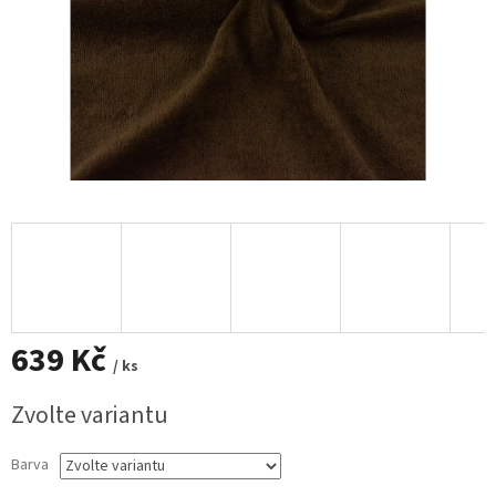
639 Kč
/ ks
Měrná
Zvolte variantu
cena:
Barva