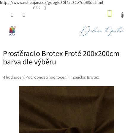
https://www.eshopjana.cz/google30f4ac32e7db93dc.html
Přejít
CZK
NÁKUP
na
obsah
KOŠÍK
Prostěradlo Brotex Froté 200x200cm
barva dle výběru
Průměrné
4 hodnocení
Podrobnosti hodnocení
Značka:
Brotex
hodnocení
produktu
je
4,3
z
5
hvězdiček.