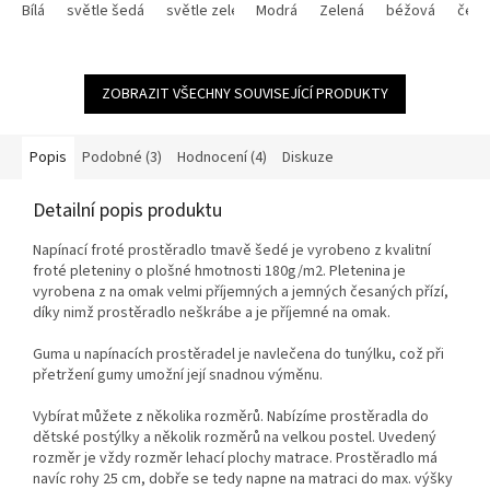
Bílá
světle šedá
světle zelená
Modrá
smetanová
Zelená
oříšková
béžová
antrac
čern
ZOBRAZIT VŠECHNY SOUVISEJÍCÍ PRODUKTY
Popis
Podobné (3)
Hodnocení (4)
Diskuze
Detailní popis produktu
Napínací froté prostěradlo tmavě šedé je vyrobeno z kvalitní
froté pleteniny o plošné hmotnosti 180g/m2. Pletenina je
vyrobena z na omak velmi příjemných a jemných česaných přízí,
díky nimž prostěradlo neškrábe a je příjemné na omak.
Guma u napínacích prostěradel je navlečena do tunýlku, což při
přetržení gumy umožní její snadnou výměnu.
Vybírat můžete z několika rozměrů. Nabízíme prostěradla do
dětské postýlky a několik rozměrů na velkou postel. Uvedený
rozměr je vždy rozměr lehací plochy matrace. Prostěradlo má
navíc rohy 25 cm, dobře se tedy napne na matraci do max. výšky