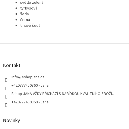
světle zelená
tyrkysová
šedá
černá
tmavě šedá
Z
á
p
a
Kontakt
t
í
info
@
eshopjana.cz
+420777450360 - Jana
Eshop JANA VŽDY PŘICHÁZÍ S NABÍDKOU KVALITNÍHO ZBOŽÍ...
+420777450360 - Jana
Novinky