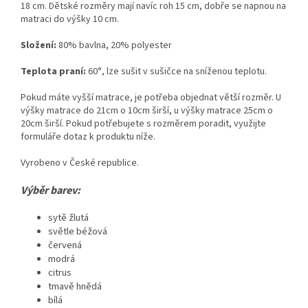
18 cm. Dětské rozměry mají navíc roh 15 cm, dobře se napnou na
matraci do výšky 10 cm.
Složení:
80% bavlna, 20% polyester
Teplota praní:
60°, lze sušit v sušičce na sníženou teplotu.
Pokud máte vyšší matrace, je potřeba objednat větší rozměr. U
výšky matrace do 21cm o 10cm širší, u výšky matrace 25cm o
20cm širší. Pokud potřebujete s rozměrem poradit, využijte
formuláře dotaz k produktu níže.
Vyrobeno v České republice.
Výběr barev:
sytě žlutá
světle béžová
červená
modrá
citrus
tmavě hnědá
bílá