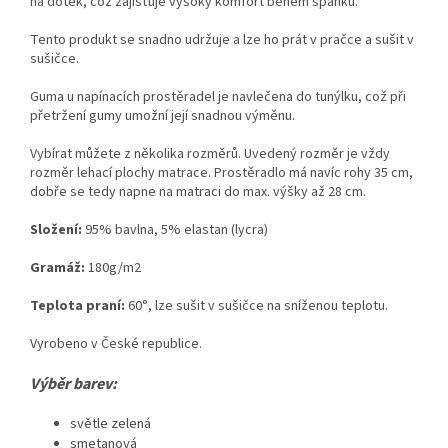
na dotek, což zajišťuje vysoký komfort během spánku.
Tento produkt se snadno udržuje a lze ho prát v pračce a sušit v
sušičce.
Guma u napínacích prostěradel je navlečena do tunýlku, což při
přetržení gumy umožní její snadnou výměnu.
Vybírat můžete z několika rozměrů. Uvedený rozměr je vždy
rozměr lehací plochy matrace. Prostěradlo má navíc rohy 35 cm,
dobře se tedy napne na matraci do max. výšky až 28 cm.
Složení:
95% bavlna, 5% elastan (lycra)
Gramáž:
180g/m2
Teplota praní:
60°, lze sušit v sušičce na sníženou teplotu.
Vyrobeno v České republice.
Výběr barev:
světle zelená
smetanová