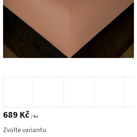
689 Kč
/ ks
Měrná
Zvolte variantu
cena: