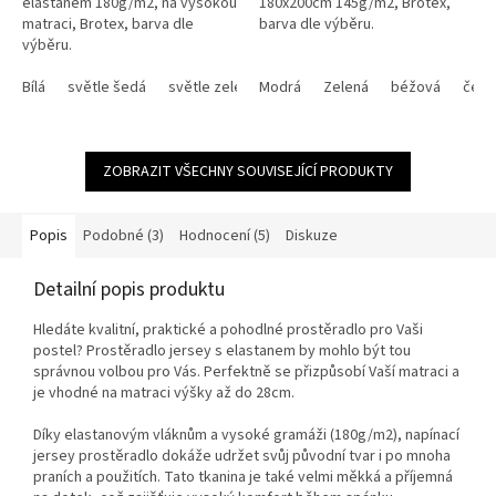
elastanem 180g/m2, na vysokou
180x200cm 145g/m2, Brotex,
hvězdiček.
hvězdiček.
matraci, Brotex, barva dle
barva dle výběru.
výběru.
Bílá
světle šedá
světle zelená
Modrá
smetanová
Zelená
oříšková
béžová
antrac
čern
ZOBRAZIT VŠECHNY SOUVISEJÍCÍ PRODUKTY
Popis
Podobné (3)
Hodnocení (5)
Diskuze
Detailní popis produktu
Hledáte kvalitní, praktické a pohodlné prostěradlo pro Vaši
postel? Prostěradlo jersey s elastanem by mohlo být tou
správnou volbou pro Vás. Perfektně se přizpůsobí Vaší matraci a
je vhodné na matraci výšky až do 28cm.
Díky elastanovým vláknům a vysoké gramáži (180g/m2), napínací
jersey prostěradlo dokáže udržet svůj původní tvar i po mnoha
praních a použitích. Tato tkanina je také velmi měkká a příjemná