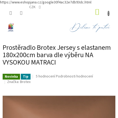
https://www.eshopjana.cz/google30f4ac32e7db93dc.html
Přejít
CZK
NÁKUP
na
obsah
KOŠÍK
Prostěradlo Brotex Jersey s elastanem
180x200cm barva dle výběru NA
VYSOKOU MATRACI
Průměrné
5 hodnocení
Podrobnosti hodnocení
Novinka
Tip
hodnocení
Značka:
Brotex
produktu
je
4,6
z
5
hvězdiček.