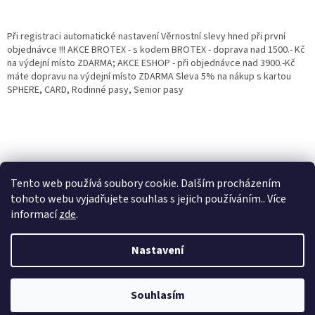
Při registraci automatické nastavení Věrnostní slevy hned při první
objednávce !!! AKCE BROTEX - s kodem BROTEX - doprava nad 1500.- Kč
na výdejní místo ZDARMA; AKCE ESHOP - při objednávce nad 3900.-Kč
máte dopravu na výdejní místo ZDARMA Sleva 5% na nákup s kartou
SPHERE, CARD, Rodinné pasy, Senior pasy
Tento web používá soubory cookie. Dalším procházením
tohoto webu vyjadřujete souhlas s jejich používáním.. Více
informací
zde
.
Vytvořil Shoptet
Věrnostní porgram: Již od první objednávky s registrací automaticky
Nastavení
nastavená Věrnostní sleva 3% - 10% na Všechny Vaše další nákupy. Čím
víc nakoupíte, tím větší slevu můžete získat. Vaše objednávky se sčítají.
Využít můžete i "Slevové kody" nebo DOPRAVU ZDARMA. Přejeme
Copyright 2026
Eshop Jana
. Všechna práva vyhrazena.
příjemný nákup u nás Jana Kotasová Komárková a kolektiv pracovníků
Souhlasím
Eshop JANA