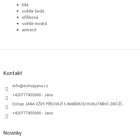
bílá
světle šedá
oříšková
světle modrá
antracit
Z
á
p
a
Kontakt
t
í
info
@
eshopjana.cz
+420777450360 - Jana
Eshop JANA VŽDY PŘICHÁZÍ S NABÍDKOU KVALITNÍHO ZBOŽÍ...
+420777450360 - Jana
Novinky