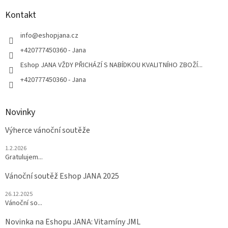
p
a
Kontakt
t
í
info
@
eshopjana.cz
+420777450360 - Jana
Eshop JANA VŽDY PŘICHÁZÍ S NABÍDKOU KVALITNÍHO ZBOŽÍ...
+420777450360 - Jana
Novinky
Výherce vánoční soutěže
1.2.2026
Gratulujem...
Vánoční soutěž Eshop JANA 2025
26.12.2025
Vánoční so...
Novinka na Eshopu JANA: Vitamíny JML