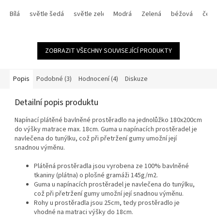
Bílá
světle šedá
světle zelená
Modrá
smetanová
Zelená
oříšková
béžová
antrac
čern
ZOBRAZIT VŠECHNY SOUVISEJÍCÍ PRODUKTY
Popis
Podobné (3)
Hodnocení (4)
Diskuze
Detailní popis produktu
Napínací plátěné bavlněné prostěradlo na jednolůžko 180x200cm
do výšky matrace max. 18cm. Guma u napínacích prostěradel je
navlečena do tunýlku, což při přetržení gumy umožní její
snadnou výměnu.
Plátěná prostěradla jsou vyrobena ze 100% bavlněné
tkaniny (plátna) o plošné gramáži 145g/m2.
Guma u napínacích prostěradel je navlečena do tunýlku,
což při přetržení gumy umožní její snadnou výměnu.
Rohy u prostěradla jsou 25cm, tedy prostěradlo je
vhodné na matraci výšky do 18cm.