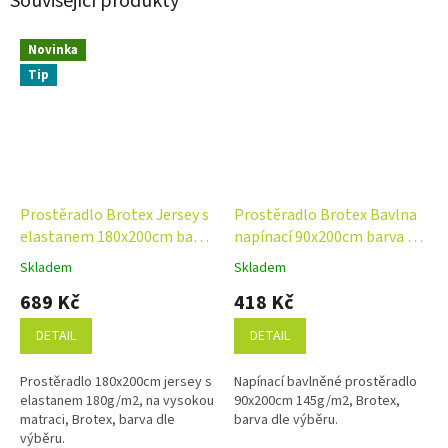
Související produkty
Novinka
Tip
Prostěradlo Brotex Jersey s
Prostěradlo Brotex Bavlna
elastanem 180x200cm barva
napínací 90x200cm barva dle
dle výběru NA VYSOKOU
výběru
Skladem
Skladem
Průměrné
Průměrné
MATRACI
hodnocení
hodnocení
689 Kč
418 Kč
produktu
produktu
je
je
DETAIL
DETAIL
4,6
4,5
z
z
Prostěradlo 180x200cm jersey s
Napínací bavlněné prostěradlo
5
5
elastanem 180g/m2, na vysokou
90x200cm 145g/m2, Brotex,
hvězdiček.
hvězdiček.
matraci, Brotex, barva dle
barva dle výběru.
výběru.