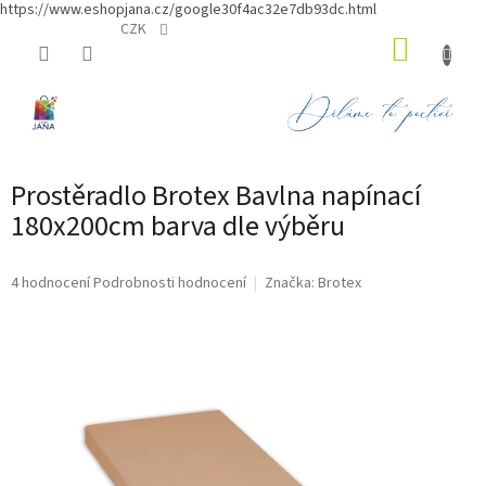
https://www.eshopjana.cz/google30f4ac32e7db93dc.html
Přejít
CZK
NÁKUP
na
obsah
KOŠÍK
Prostěradlo Brotex Bavlna napínací
180x200cm barva dle výběru
Průměrné
4 hodnocení
Podrobnosti hodnocení
Značka:
Brotex
hodnocení
produktu
je
4,8
z
5
hvězdiček.