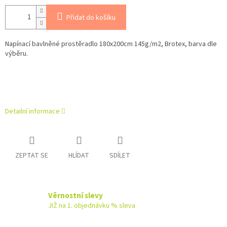
Přidat do košíku
Napínací bavlněné prostěradlo 180x200cm 145g/m2, Brotex, barva dle
výběru.
Detailní informace
ZEPTAT SE
HLÍDAT
SDÍLET
Věrnostní slevy
JIŽ na 1. objednávku % sleva