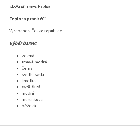
Složení:
100% bavlna
Teplota praní:
60°
Vyrobeno v České republice.
Výběr barev:
zelená
tmavě modrá
černá
světle šedá
limetka
sytě žlutá
modrá
meruňková
béžová
Z
á