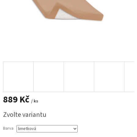
889 Kč
/ ks
Měrná
Zvolte variantu
cena:
Barva