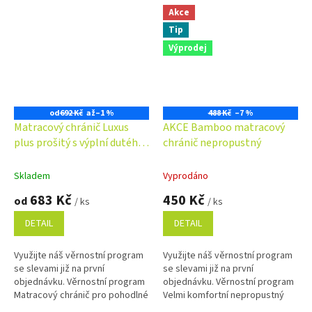
Akce
Tip
Výprodej
od
692 Kč
až
–1 %
488 Kč
–7 %
Matracový chránič Luxus
AKCE Bamboo matracový
plus prošitý s výplní dutého
chránič nepropustný
vlákna
Skladem
Vyprodáno
683 Kč
450 Kč
od
/ ks
/ ks
DETAIL
DETAIL
Využijte náš věrnostní program
Využijte náš věrnostní program
se slevami již na první
se slevami již na první
objednávku. Věrnostní program
objednávku. Věrnostní program
Matracový chránič pro pohodlné
Velmi komfortní nepropustný
spaní a ochranu matrace proti
chránič matrace s povrchem z