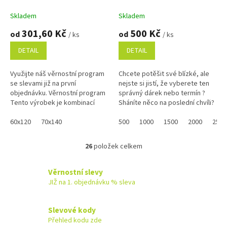
elastickými boky
A
Skladem
Skladem
301,60 Kč
500 Kč
od
od
/ ks
/ ks
DETAIL
DETAIL
Využijte náš věrnostní program
Chcete potěšit své blízké, ale
se slevami již na první
nejste si jistí, že vyberete ten
objednávku. Věrnostní program
správný dárek nebo termín ?
Tento výrobek je kombinací
Sháníte něco na poslední chvíli?
matracového chrániče a
Náš dárkový poukaz pořídíte
napínacího prostěradla.
60x120
70x140
online a po...
500
1000
1500
2000
2500
Prostěradlo...
26
položek celkem
O
v
l
Věrnostní slevy
á
JIŽ na 1. objednávku % sleva
d
a
c
Slevové kody
í
Přehled kodu zde