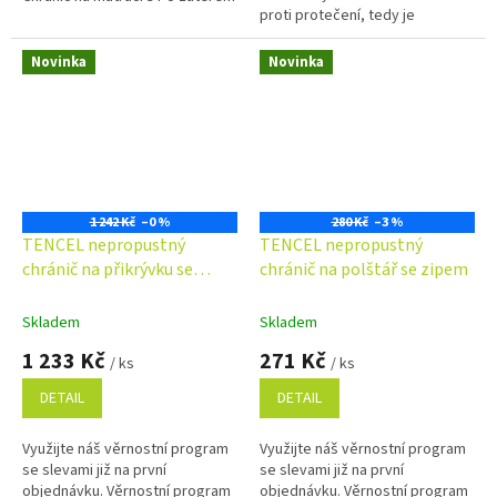
proti protečení, tedy je
je vodou nepropustný a zároveň
NEPROPUSTNÝ a mechanickému
prodyšný (...
poškození, tím prodlužuje její...
Novinka
Novinka
1 242 Kč
–0 %
280 Kč
–3 %
TENCEL nepropustný
TENCEL nepropustný
chránič na přikrývku se
chránič na polštář se zipem
zipem
Skladem
Skladem
1 233 Kč
271 Kč
/ ks
/ ks
DETAIL
DETAIL
Využijte náš věrnostní program
Využijte náš věrnostní program
se slevami již na první
se slevami již na první
objednávku. Věrnostní program
objednávku. Věrnostní program