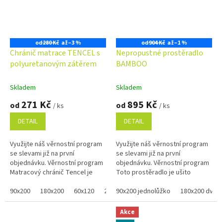
od
280 Kč
až
–3 %
od
904 Kč
až
–1 %
Chránič matrace TENCEL s
Nepropustné prostěradlo
polyuretanovým zátěrem
BAMBOO
Skladem
Skladem
271 Kč
895 Kč
od
od
/ ks
/ ks
DETAIL
DETAIL
Využijte náš věrnostní program
Využijte náš věrnostní program
se slevami již na první
se slevami již na první
objednávku. Věrnostní program
objednávku. Věrnostní program
Matracový chránič Tencel je
Toto prostěradlo je ušito
navržen tak, aby poskytoval
včetně bočních stran z
vynikající ochranu matraci a...
90x200
180x200
60x120
200x200
nepropustného materiálu.
90x200 jednolůžko
140x200
160x200
180x200 dvojl
80x2
Bambusová...
Akce