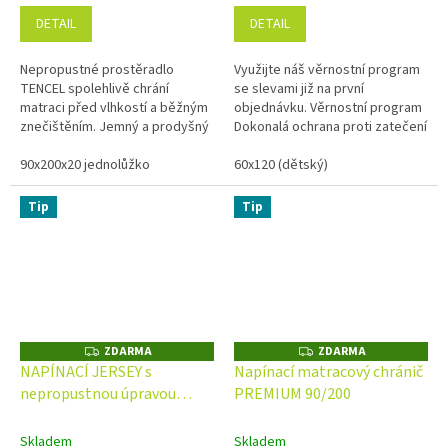
DETAIL
DETAIL
Nepropustné prostěradlo
Využijte náš věrnostní program
TENCEL spolehlivě chrání
se slevami již na první
matraci před vlhkostí a běžným
objednávku. Věrnostní program
znečištěním. Jemný a prodyšný
Dokonalá ochrana proti zatečení
materiál Tencel přináší vysoký
tekutin do matrace.
komfort během spánku.
90x200x20 jednolůžko
Paropropustná a zároveň
60x120 (dětský)
Voděodolné...
dutým...
Tip
Tip
ZDARMA
ZDARMA
Z
Z
D
D
NAPÍNACÍ JERSEY s
Napínací matracový chránič
A
A
nepropustnou úpravou
PREMIUM 90/200
R
R
M
M
90/200
A
A
Skladem
Skladem