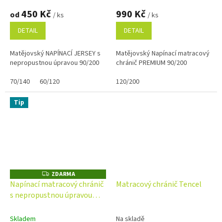
450 Kč
990 Kč
od
/ ks
/ ks
DETAIL
DETAIL
Matějovský NAPÍNACÍ JERSEY s
Matějovský Napínací matracový
nepropustnou úpravou 90/200
chránič PREMIUM 90/200
70/140
60/120
120/200
Tip
ZDARMA
Z
D
Napínací matracový chránič
Matracový chránič Tencel
A
s nepropustnou úpravou
R
M
60/120
A
Skladem
Na skladě