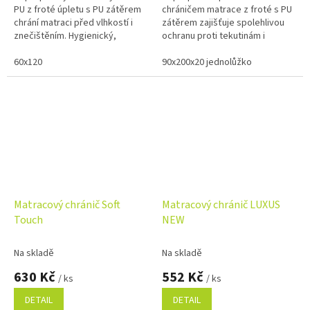
PU z froté úpletu s PU zátěrem
chráničem matrace z froté s PU
chrání matraci před vlhkostí i
zátěrem zajišťuje spolehlivou
znečištěním. Hygienický,
ochranu proti tekutinám i
prodyšný a vhodný pro děti i
opotřebení. Prodyšné,
dlouhodobě nemocné.
60x120
hygienické a pohodlné řešení
90x200x20 jednolůžko
pro...
Matracový chránič Soft
Matracový chránič LUXUS
Touch
NEW
Na skladě
Na skladě
630 Kč
552 Kč
/ ks
/ ks
DETAIL
DETAIL