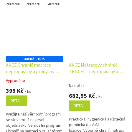
mechanickému poškození....
200x200
200x220
140x200
160x200
bambusového vlákna, které je...
80x200
100x200
120
448 Kč
–10 %
AKCE Chránič matrace
AKCE Matracový chránič
nepropustný a prodyšný
TENCEL - nepropustný a
PU+froté
prodyšný
Vyprodáno
Průměrné
Na dotaz
hodnocení
399 Kč
/ ks
produktu
682,95 Kč
/ ks
je
DETAIL
5,0
DETAIL
z
Využijte náš věrnostní program
5
Praktická, hygienická a užitečná
se slevami již na první
hvězdiček.
pomůcka do Vaší
objednávku. Věrnostní program
ložnice. Výborně chrání matraci
Chránič na matraci s PU zátěrem