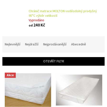
Chránič matrace MOLTON voděodolný prodyšný
95°C výběr velikostí
Vyprodáno
240 Kč
od
Ř
a
Nejlevnější
Nejdražší
Nejprodávanější
Abecedně
z
e
n
OTEVŘÍT FILTR
í
p
V
r
Akce
ý
o
p
d
i
u
s
k
p
t
r
ů