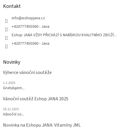
a
Kontakt
t
í
info
@
eshopjana.cz
+420777450360 - Jana
Eshop JANA VŽDY PŘICHÁZÍ S NABÍDKOU KVALITNÍHO ZBOŽÍ...
+420777450360 - Jana
Novinky
Výherce vánoční soutěže
1.2.2026
Gratulujem...
Vánoční soutěž Eshop JANA 2025
26.12.2025
Vánoční so...
Novinka na Eshopu JANA: Vitamíny JML