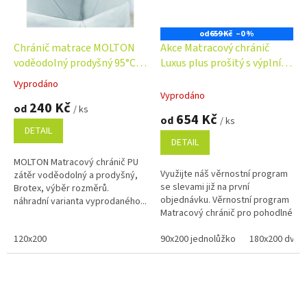
od
659 Kč
–0 %
Chránič matrace MOLTON
Akce Matracový chránič
voděodolný prodyšný 95°C
Luxus plus prošitý s výplní
výběr velikostí
dutého vlákna
Vyprodáno
Průměrné
Vyprodáno
hodnocení
240 Kč
od
/ ks
produktu
654 Kč
od
/ ks
je
DETAIL
5,0
DETAIL
z
MOLTON Matracový chránič PU
5
Využijte náš věrnostní program
zátěr voděodolný a prodyšný,
hvězdiček.
se slevami již na první
Brotex, výběr rozměrů.
objednávku. Věrnostní program
náhradní varianta vyprodaného...
Matracový chránič pro pohodlné
spaní a ochranu matrace proti
120x200
mechanickému poškození....
90x200 jednolůžko
180x200 dvojl