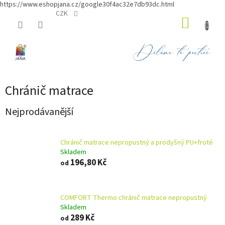
https://www.eshopjana.cz/google30f4ac32e7db93dc.html
Přejít
CZK
NÁKUP
na
obsah
KOŠÍK
Chránič matrace
Nejprodávanější
Chránič matrace nepropustný a prodyšný PU+froté
Skladem
196,80 Kč
od
COMFORT Thermo chránič matrace nepropustný
Skladem
289 Kč
od