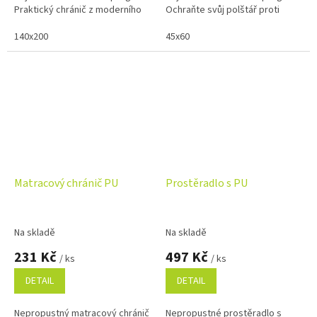
Praktický chránič z moderního
Ochraňte svůj polštář proti
materiálu TENCEL® spolehlivě
alergenům, skvrnám, roztočům
ochrání přikrývku před...
140x200
a prodlužte jeho životnost....
45x60
Matracový chránič PU
Prostěradlo s PU
Na skladě
Na skladě
231 Kč
497 Kč
/ ks
/ ks
DETAIL
DETAIL
Nepropustný matracový chránič
Nepropustné prostěradlo s