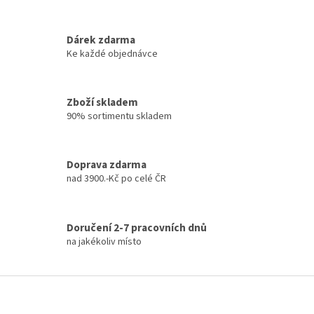
p
r
v
k
Dárek zdarma
y
Ke každé objednávce
v
ý
p
Zboží skladem
i
90% sortimentu skladem
s
u
Doprava zdarma
nad 3900.-Kč po celé ČR
Doručení 2-7 pracovních dnů
na jakékoliv místo
Z
á
p