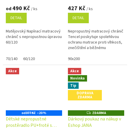
490 Kč
427 Kč
od
/ ks
/ ks
DETAIL
DETAIL
Matějovský Napínací matracový
Nepropustný matracový chránič
chránič s nepropustnou úpravou
Tencel poskytuje spolehlivou
60/120
ochranu matrace proti vlhkosti,
znečištění a běžnému
opotřebení. Prodyšný a
70/140
60/120
příjemný materiál s přírodním
90x200
vláknem...
Akce
Akce
Novinka
Tip
DOPRAVA
ZDARMA
od
377 Kč
–20 %
ZDARMA
Z
D
Dětské nepropustné
Dárkový poukaz na nákup v
A
prostěradlo PU+froté s
Eshop JANA
R
M