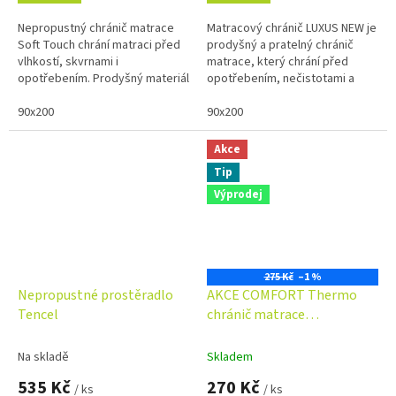
Nepropustný chránič matrace
Matracový chránič LUXUS NEW je
Soft Touch chrání matraci před
prodyšný a pratelný chránič
vlhkostí, skvrnami i
matrace, který chrání před
opotřebením. Prodyšný materiál
opotřebením, nečistotami a
se zinkem podporuje vyšší
prodlužuje životnost matrace.
hygienu a pohodlný spánek.
90x200
Měkká výplň z dutého vlákna...
90x200
Měkký povrch,...
Akce
Tip
Výprodej
275 Kč
–1 %
Nepropustné prostěradlo
AKCE COMFORT Thermo
Tencel
chránič matrace
nepropustný
Na skladě
Skladem
535 Kč
270 Kč
/ ks
/ ks