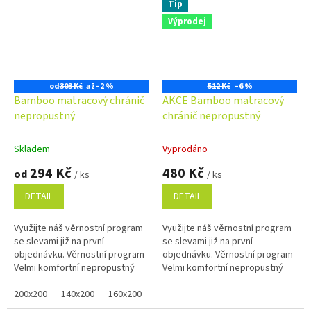
Tip
Výprodej
od
303 Kč
až
–2 %
512 Kč
–6 %
Bamboo matracový chránič
AKCE Bamboo matracový
nepropustný
chránič nepropustný
Skladem
Vyprodáno
294 Kč
480 Kč
od
/ ks
/ ks
DETAIL
DETAIL
Využijte náš věrnostní program
Využijte náš věrnostní program
se slevami již na první
se slevami již na první
objednávku. Věrnostní program
objednávku. Věrnostní program
Velmi komfortní nepropustný
Velmi komfortní nepropustný
chránič matrace s povrchem z
chránič matrace s povrchem z
bambusového vlákna, které je...
200x200
140x200
160x200
80x200
bambusového vlákna, které je...
100x200
120x200
60x1