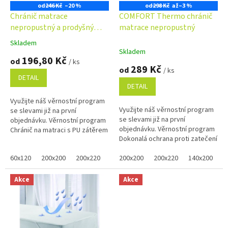
o
od
246 Kč
–20 %
od
298 Kč
až
–3 %
d
Chránič matrace
COMFORT Thermo chránič
u
nepropustný a prodyšný
matrace nepropustný
k
PU+froté
Skladem
Průměrné
t
Skladem
hodnocení
196,80 Kč
ů
od
/ ks
produktu
289 Kč
od
/ ks
je
DETAIL
5,0
DETAIL
z
Využijte náš věrnostní program
5
Využijte náš věrnostní program
se slevami již na první
hvězdiček.
se slevami již na první
objednávku. Věrnostní program
objednávku. Věrnostní program
Chránič na matraci s PU zátěrem
Dokonalá ochrana proti zatečení
je vodou nepropustný a zároveň
tekutin do matrace.
prodyšný ( paropropustný)...
60x120
200x200
200x220
140x200
Paropropustná a zároveň dutým
200x200
160x200
200x220
80x200
140x200
100x
1
vláknem...
Akce
Akce