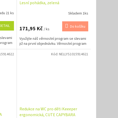
Lesní pohádka, zelená
adu 21 ks
Skladem 1ks
DETAIL
Do košíku
171,95 Kč
/ ks
 slevami
Využijte náš věrnostní program se slevami
 program
již na první objednávku. Věrnostní program
15914622
Kód:
NELLYS1015914621
Redukce na WC pro děti Keeeper
A
ergonomická, CUTE CAPYBARA