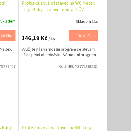
dií,
Protiskluzová nástavec na WC Meteo
Tega Baby – tmavě modrá, TÜV
Skladem
Skladem 1ks
 košíku
Do košíku
146,19 Kč
/ ks
Maltex,
Využijte náš věrnostní program se slevami
již na první objednávku. Věrnostní program
YS777427
Kód:
NELLYS772368101
x Baby
Protiskluzová nástavec na WC Tega –