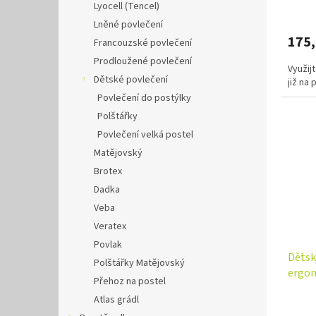
Lyocell (Tencel)
Lněné povlečení
175
Francouzské povlečení
Prodloužené povlečení
Využij
Dětské povlečení
již na
Povlečení do postýlky
Polštářky
Povlečení velká postel
Matějovský
Brotex
Dadka
Veba
Veratex
Povlak
Dětsk
Polštářky Matějovský
ergo
Přehoz na postel
Atlas grádl