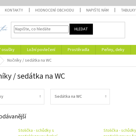
KONTAKTY
HODNOCENÍ OBCHODU
NAPIŠTE NÁM
TABULKY
HLEDAT
/ osušky
Ložní povlečení
Prostěradla
Peřiny, deky
Nočníky / sedátka na WC
íky / sedátka na WC
ky
Sedátka na WC
odávanější
Stolička - schůdky s
Stolička - schůdky