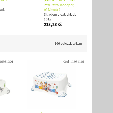
kcí -
protiskluzovou funkcí
Paw Patrol Keeeper,
ladu
bílá/modrá
Skladem u ext. skladu
10 ks
213,28 Kč
206
položek celkem
86951301
Kód:
11951101