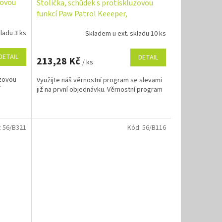
zovou
Stolička, schůdek s protiskluzovou
funkcí Paw Patrol Keeeper,
bílá/modrá
ladu 3 ks
Skladem u ext. skladu 10 ks
DETAIL
DETAIL
213,28 Kč
/ ks
uzovou
Využijte náš věrnostní program se slevami
í
již na první objednávku. Věrnostní program
:
56/B321
Kód:
56/B116