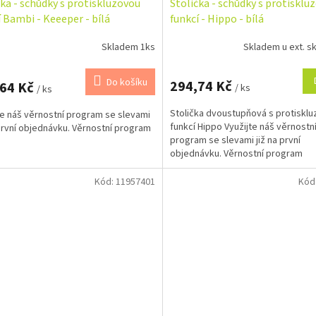
čka - schůdky s protiskluzovou
Stolička - schůdky s protisklu
í Bambi - Keeeper - bílá
funkcí - Hippo - bílá
Skladem 1ks
Skladem u ext. sk
Do košíku
294,74 Kč
,64 Kč
/ ks
/ ks
Stolička dvoustupňová s protiskl
te náš věrnostní program se slevami
funkcí Hippo Využijte náš věrnostn
 první objednávku. Věrnostní program
program se slevami již na první
objednávku. Věrnostní program
Kód:
11957401
Kód