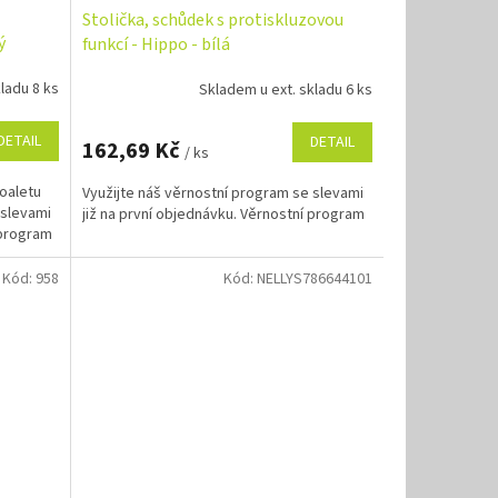
Stolička, schůdek s protiskluzovou
ý
funkcí - Hippo - bílá
ladu 8 ks
Skladem u ext. skladu 6 ks
DETAIL
DETAIL
162,69 Kč
/ ks
oaletu
Využijte náš věrnostní program se slevami
 slevami
již na první objednávku. Věrnostní program
 program
Kód:
958
Kód:
NELLYS786644101