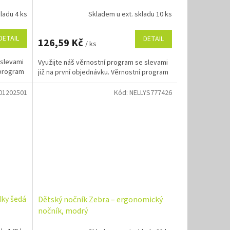
ladu 4 ks
Skladem u ext. skladu 10 ks
DETAIL
DETAIL
126,59 Kč
/ ks
 slevami
Využijte náš věrnostní program se slevami
 program
již na první objednávku. Věrnostní program
01202501
Kód:
NELLYS777426
dky šedá
Dětský nočník Zebra – ergonomický
nočník, modrý