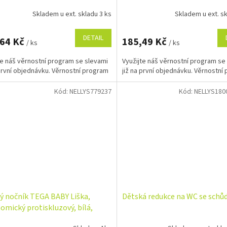
Skladem u ext. skladu 3 ks
Skladem u ext. sk
DETAIL
,64 Kč
185,49 Kč
/ ks
/ ks
te náš věrnostní program se slevami
Využijte náš věrnostní program se
 první objednávku. Věrnostní program
již na první objednávku. Věrnostní
Kód:
NELLYS779237
Kód:
NELLYS180
ý nočník TEGA BABY Liška,
Dětská redukce na WC se schů
omický protiskluzový, bílá,
á