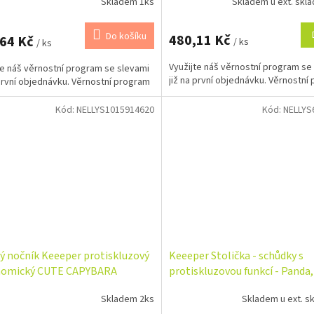
Skladem 1ks
Skladem u ext. skla
Do košíku
480,11 Kč
,64 Kč
/ ks
/ ks
Využijte náš věrnostní program se
te náš věrnostní program se slevami
již na první objednávku. Věrnostní
 první objednávku. Věrnostní program
Kód:
NELLYS1015914620
Kód:
NELLYS
ý nočník Keeeper protiskluzový
Keeeper Stolička - schůdky s
nomický CUTE CAPYBARA
protiskluzovou funkcí - Panda,
Skladem 2ks
Skladem u ext. sk