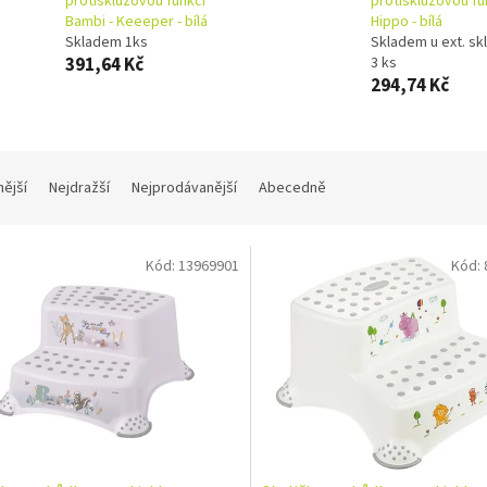
protiskluzovou funkcí
protiskluzovou fun
Bambi - Keeeper - bílá
Hippo - bílá
Skladem 1ks
Skladem u ext. sk
391,64 Kč
3 ks
294,74 Kč
nější
Nejdražší
Nejprodávanější
Abecedně
Kód:
13969901
Kód: