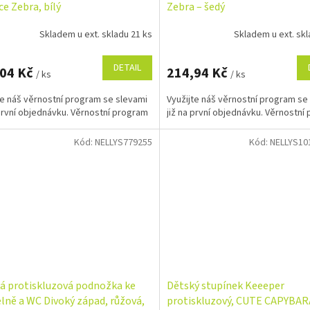
ce Zebra, bílý
Zebra – šedý
Skladem u ext. skladu 21 ks
Skladem u ext. skl
DETAIL
,04 Kč
214,94 Kč
/ ks
/ ks
te náš věrnostní program se slevami
Využijte náš věrnostní program se
 první objednávku. Věrnostní program
již na první objednávku. Věrnostní
Kód:
NELLYS779255
Kód:
NELLYS10
á protiskluzová podnožka ke
Dětský stupínek Keeeper
lně a WC Divoký západ, růžová,
protiskluzový, CUTE CAPYBAR