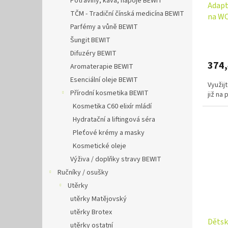
Potraviny, káva, nápoje BEWIT
Adapt
TČM - Tradiční čínská medicína BEWIT
na WC
Parfémy a vůně BEWIT
Šungit BEWIT
Difuzéry BEWIT
374
Aromaterapie BEWIT
Esenciální oleje BEWIT
Využij
Přírodní kosmetika BEWIT
již na
Kosmetika C60 elixír mládí
Hydratační a liftingová séra
Pleťové krémy a masky
Kosmetické oleje
Výživa / doplňky stravy BEWIT
Ručníky / osušky
Utěrky
utěrky Matějovský
utěrky Brotex
Dětsk
utěrky ostatní