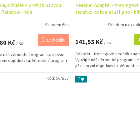
čka, schůdek s protiskluzovou
Keeeper Adaptér - treningové
í Rainbow - bílá
sedátko na toaletu Hippo - bíl
Skladem 6ks
Skladem u ext. sk
Do košíku
141,55 Kč
,80 Kč
/ ks
/ ks
Adaptér - treningové sedádko na t
te náš věrnostní program se slevami
Využijte náš věrnostní program se
 první objednávku. Věrnostní program
již na první objednávku. Věrnostní
Kód:
56/B55
Tip