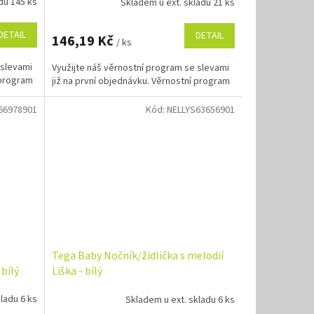
du 145 ks
Skladem u ext. skladu 21 ks
DETAIL
DETAIL
146,19 Kč
/ ks
 slevami
Využijte náš věrnostní program se slevami
 program
již na první objednávku. Věrnostní program
66978901
Kód:
NELLYS63656901
Tega Baby Nočník/židlička s melodií
 bílý
Liška - bílý
ladu 6 ks
Skladem u ext. skladu 6 ks