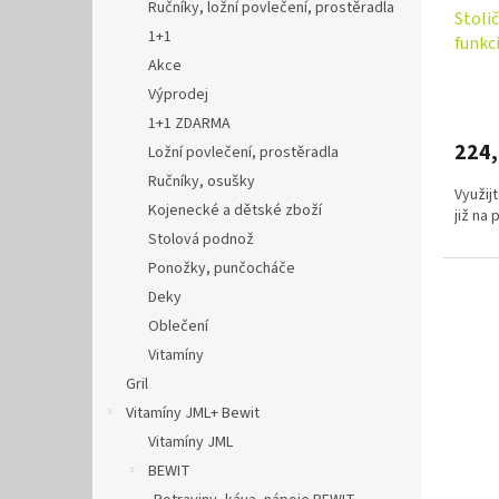
Ručníky, ložní povlečení, prostěradla
Stoli
1+1
funkc
Akce
Výprodej
1+1 ZDARMA
224
Ložní povlečení, prostěradla
Ručníky, osušky
Využij
Kojenecké a dětské zboží
již na
Stolová podnož
Ponožky, punčocháče
Deky
Oblečení
Vitamíny
Gril
Vitamíny JML+ Bewit
Vitamíny JML
BEWIT