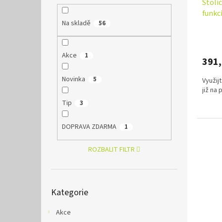
Stoli
k
funkc
t
Na skladě
56
ů
Akce
1
391
Novinka
5
Využij
již na
Tip
3
DOPRAVA ZDARMA
1
ROZBALIT FILTR
Přeskočit
Kategorie
kategorie
Akce