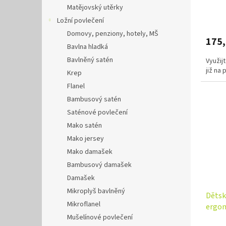
bílá
Matějovský utěrky
Ložní povlečení
Domovy, penziony, hotely, MŠ
175
Bavlna hladká
Bavlněný satén
Využij
již na
Krep
Flanel
Bambusový satén
Saténové povlečení
Mako satén
Mako jersey
Mako damašek
Bambusový damašek
Damašek
Mikroplyš bavlněný
Dětsk
Mikroflanel
ergon
Mušelínové povlečení
zelen