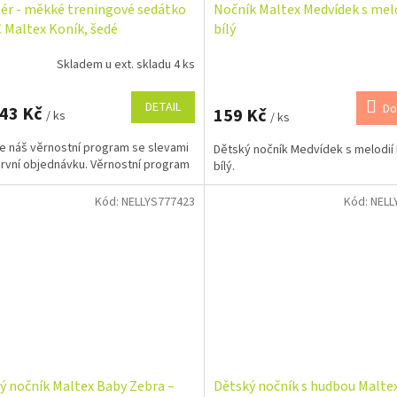
ér - měkké treningové sedátko
Nočník Maltex Medvídek s melo
 Maltex Koník, šedé
bílý
Skladem u ext. skladu 4 ks
Průměrné
hodnocení
produktu
DETAIL
Do
,43 Kč
159 Kč
/ ks
je
/ ks
5,0
te náš věrnostní program se slevami
Dětský nočník Medvídek s melodií 
z
 první objednávku. Věrnostní program
bílý.
5
hvězdiček.
Kód:
NELLYS777423
Kód:
NELL
ý nočník Maltex Baby Zebra –
Dětský nočník s hudbou Malte