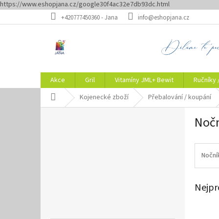
https://www.eshopjana.cz/google30f4ac32e7db93dc.html
Přejít
+420777450360 - Jana
info@eshopjana.cz
na
obsah
Akce
Gril
Vitamíny JML+ Bewit
Ručníky 
Domů
Kojenecké zboží
Přebalování / koupání
P
Nočn
o
s
t
r
Noční
a
n
Nejpr
n
í
p