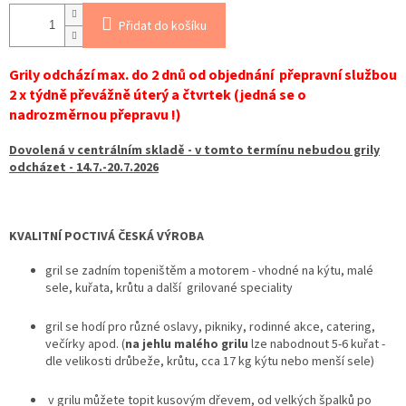
Přidat do košíku
Grily odchází max. do 2 dnů od objednání přepravní službou
2 x týdně převážně úterý a čtvrtek (jedná se o
nadrozměrnou přepravu !)
Dovolená v centrálním skladě - v tomto termínu nebudou grily
odcházet - 14.7.-20.7.2026
KVALITNÍ POCTIVÁ ČESKÁ VÝROBA
gril se zadním topeništěm a motorem - vhodné na kýtu, malé
sele, kuřata, krůtu a další grilované speciality
gril se hodí pro různé oslavy, pikniky, rodinné akce, catering,
večírky apod. (
na jehlu malého grilu
lze nabodnout 5-6 kuřat -
dle velikosti drůbeže, krůtu, cca 17 kg kýtu nebo menší sele)
v grilu můžete topit kusovým dřevem, od velkých špalků po