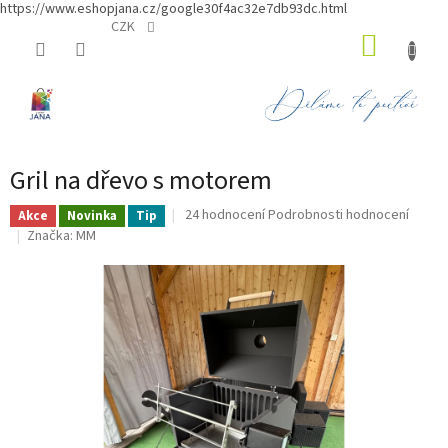
https://www.eshopjana.cz/google30f4ac32e7db93dc.html
Přejít
CZK
NÁKUP
na
obsah
KOŠÍK
Gril na dřevo s motorem
Průměrné
24 hodnocení
Podrobnosti hodnocení
Akce
Novinka
Tip
hodnocení
Značka:
MM
produktu
je
4,9
z
5
hvězdiček.