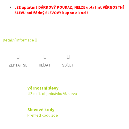
LZE uplatnit DÁRKOVÝ POUKAZ, NELZE uplatnit VĚRNOSTNÍ
SLEVU ani žádný SLEVOVÝ kupon a kod !
Detailní informace
ZEPTAT SE
HLÍDAT
SDÍLET
Věrnostní slevy
JIŽ na 1. objednávku % sleva
Slevové kody
Přehled kodu zde