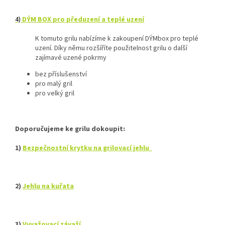
4)
DÝM BOX pro předuzení a teplé uzení
K tomuto grilu nabízíme k zakoupení DÝMbox pro teplé
uzení. Díky němu rozšíříte použitelnost grilu o další
zajímavé uzené pokrmy
bez příslušenství
pro malý gril
pro velký gril
Doporučujeme ke grilu dokoupit:
1)
Bezpečnostní krytku na grilovací jehlu
2)
Jehlu na kuřata
3)
Vyvažovací závaží