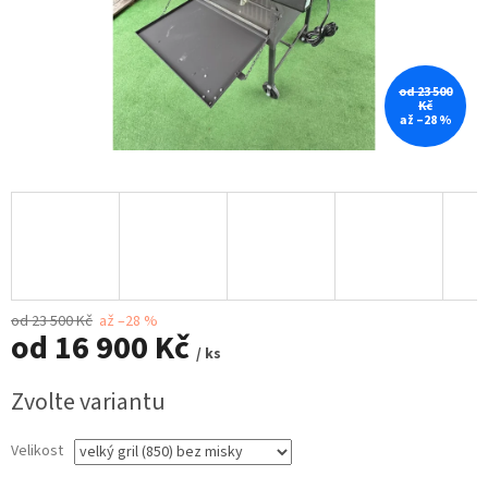
od 23 500
Kč
až –28 %
od 23 500 Kč
až –28 %
od
16 900 Kč
/ ks
Měrná
Zvolte variantu
cena:
Velikost