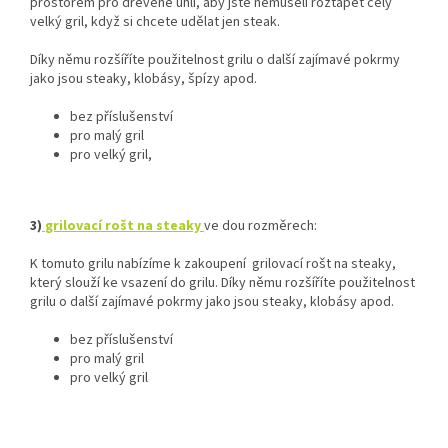
prostorem pro dřevěné uhlí, aby jste nemuseli roztápět celý
velký gril, když si chcete udělat jen steak.
Díky němu rozšíříte použitelnost grilu o další zajímavé pokrmy
jako jsou steaky, klobásy, špízy apod.
bez příslušenství
pro malý gril
pro velký gril,
3)
grilovací rošt na steaky
ve dou rozměrech:
K tomuto grilu nabízíme k zakoupení grilovací rošt na steaky,
který slouží ke vsazení do grilu.
Díky němu rozšíříte použitelnost
grilu o další zajímavé pokrmy jako jsou steaky, klobásy apod.
bez příslušenství
pro malý gril
pro velký gril