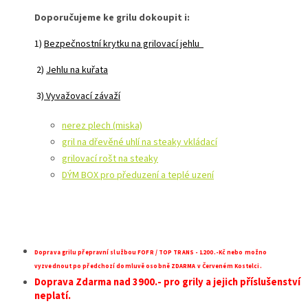
Doporučujeme ke grilu dokoupit i:
1)
Bezpečnostní krytku na grilovací jehlu
2)
Jehlu na kuřata
3)
Vyvažovací závaží
nerez plech (miska)
gril na dřevěné uhlí na steaky vkládací
grilovací rošt na steaky
DÝM BOX pro předuzení a teplé uzení
Doprava grilu přepravní službou FOFR / TOP TRANS - 1200.-Kč nebo možno
vyzvednout po předchozí domluvě osobně ZDARMA v Červeném Kostelci.
Doprava Zdarma nad 3900.- pro grily a jejich příslušenství
neplatí.