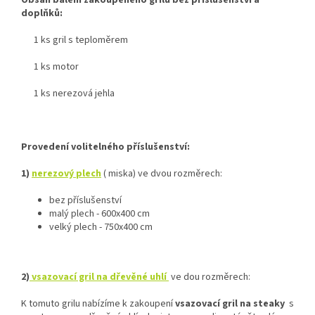
doplňků:
1 ks gril s teploměrem
1 ks motor
1 ks nerezová jehla
Provedení volitelného příslušenství:
1)
nerezový plech
( miska) ve dvou rozměrech:
bez příslušenství
malý plech - 600x400 cm
velký plech - 750x400 cm
2)
vsazovací gril na dřevěné uhlí
ve dou rozměrech:
K tomuto grilu nabízíme k zakoupení
vsazovací gril na steaky
s