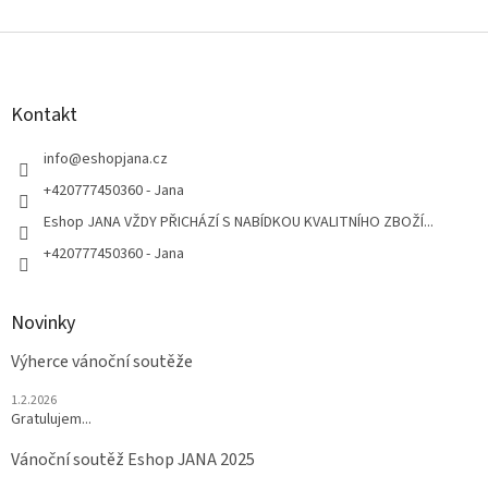
Z
á
p
a
Kontakt
t
í
info
@
eshopjana.cz
+420777450360 - Jana
Eshop JANA VŽDY PŘICHÁZÍ S NABÍDKOU KVALITNÍHO ZBOŽÍ...
+420777450360 - Jana
Novinky
Výherce vánoční soutěže
1.2.2026
Gratulujem...
Vánoční soutěž Eshop JANA 2025