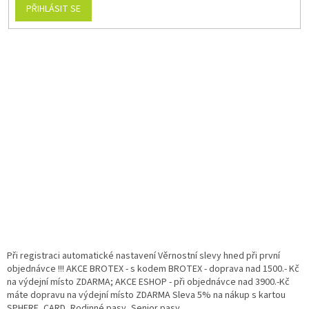
PŘIHLÁSIT SE
Při registraci automatické nastavení Věrnostní slevy hned při první
objednávce !!! AKCE BROTEX - s kodem BROTEX - doprava nad 1500.- Kč
na výdejní místo ZDARMA; AKCE ESHOP - při objednávce nad 3900.-Kč
máte dopravu na výdejní místo ZDARMA Sleva 5% na nákup s kartou
SPHERE, CARD, Rodinné pasy, Senior pasy