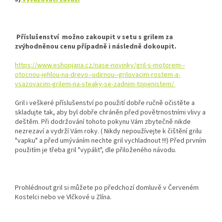
Příslušenství možno zakoupit v setu s grilem za
zvýhodněnou cenu případně i následně dokoupit.
https://www.eshopjana.cz/nase-novinky/gril-s-motorem--
otocnou-jehlou-na-drevo--udirnou--grilovacim-rostem-a-
vsazovacim-grilem-na-steaky-se-zadnim-topenistem/
Gril i veškeré příslušenství po použití dobře ručně očistěte a
skladujte tak, aby byl dobře chráněn před povětrnostními vlivy a
deštěm. Při dodržování tohoto pokynu Vám zbytečně nikde
nezrezaví a vydrží Vám roky. ( Nikdy nepoužívejte k čištění grilu
"vapku" a před umýváním nechte gril vychladnout !!!) Před prvním
použitím je třeba gril "vypálit", dle přiloženého návodu.
Prohlédnout gril si můžete po předchozí domluvě v Červeném
Kostelci nebo ve Vlčkové u Zlína.