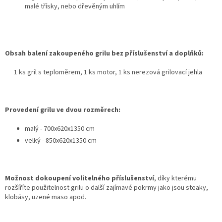
malé třísky, nebo dřevěným uhlím
Obsah balení zakoupeného grilu bez příslušenství a doplňků:
1 ks gril s teploměrem,
1 ks motor,
1 ks nerezová grilovací jehla
Provedení grilu ve dvou rozměrech:
malý - 700x620x1350 cm
velký - 850x620x1350 cm
Možnost dokoupení volitelného příslušenství
, d
íky kterému
rozšíříte použitelnost grilu o další zajímavé pokrmy jako jsou steaky,
klobásy, uzené maso apod.