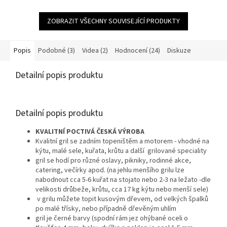
ZOBRAZIT VŠECHNY SOUVISEJÍCÍ PRODUKTY
Popis
Podobné (3)
Videa (2)
Hodnocení (24)
Diskuze
Detailní popis produktu
Detailní popis produktu
KVALITNÍ POCTIVÁ ČESKÁ VÝROBA
Kvalitní gril se zadním topeništěm a motorem - vhodné na
kýtu, malé sele, kuřata, krůtu a další grilované speciality
gril se hodí pro různé oslavy, pikniky, rodinné akce,
catering, večírky apod. (na jehlu menšího grilu lze
nabodnout cca 5-6 kuřat na stojato nebo 2-3 na ležato -dle
velikosti drůbeže, krůtu, cca 17 kg kýtu nebo menší sele)
v grilu můžete topit kusovým dřevem, od velkých špalků
po malé třísky, nebo případně dřevěným uhlím
gril je černé barvy (spodní rám jez ohýbané oceli o