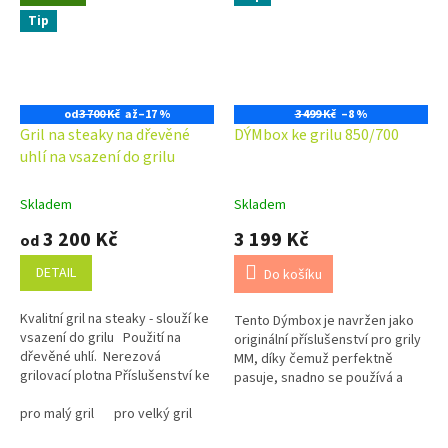
Tip
od
3 700 Kč
až
–17 %
3 499 Kč
–8 %
Gril na steaky na dřevěné
DÝMbox ke grilu 850/700
uhlí na vsazení do grilu
Skladem
Skladem
3 200 Kč
3 199 Kč
od
DETAIL
Do košíku
Kvalitní gril na steaky - slouží ke
Tento Dýmbox je navržen jako
vsazení do grilu Použití na
originální příslušenství pro grily
dřevěné uhlí. Nerezová
MM, díky čemuž perfektně
grilovací plotna Příslušenství ke
pasuje, snadno se používá a
grilu Provedení...
okamžitě rozšiřuje možnosti
pro malý gril
pro velký gril
vaší zahradní kuchyně....