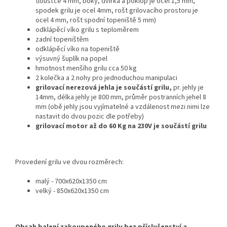
tloušťce 4 mm, boky, dvířka a poklop je ocel 1,5 mm,
spodek grilu je ocel 4mm, rošt grilovacího prostoru je
ocel 4 mm, rošt spodní topeniště 5 mm)
odklápěcí víko grilu s teploměrem
zadní topeništěm
odklápěcí víko na topeniště
výsuvný šuplík na popel
hmotnost menšího grilu cca 50 kg
2 kolečka a 2 nohy pro jednoduchou manipulaci
grilovací nerezová jehla je součástí grilu,
pr. jehly je
14mm, délka jehly je 800 mm, průměr postranních jehel 8
mm (obě jehly jsou vyjímatelné a vzdálenost mezi nimi lze
nastavit do dvou pozic dle potřeby)
grilovací motor až do 60 Kg na 230V je součástí grilu
Provedení grilu ve dvou rozměrech:
malý - 700x620x1350 cm
velký - 850x620x1350 cm
Obsah balení zakoupeného grilu bez příslušenství a