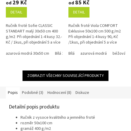
29 Kč
85 Kč
od
od
produktu
produktu
je
je
DETAIL
DETAIL
4,7
4,9
z
z
Ručník froté Sofie CLASSIC
Ručník froté Viola COMFORT
5
5
STANDART malý 30x50 cm 400
Exklusive 50x100 cm 500 g/m2
hvězdiček.
hvězdiček.
g/m2 Při objednání 1-4 kusy 32.-
Při objednání 1-4 kusy 90,-Kč
Kč / 1kus, při objednání 5 a více
/1kus, při objednání 5 a více
kusů 30.-Kč / 1kus Bílá, krémová,
kusů 85,-Kč /1kus Bílá, krémová,
béžová a žlutá...
azurová modrá 30x50 cm
Bílá 30x50 cm
béžová a...
Bílá
azurová modrá
žlutá 30x50 cm
béžová
zelená p
ZOBRAZIT VŠECHNY SOUVISEJÍCÍ PRODUKTY
Popis
Podobné (3)
Hodnocení (8)
Diskuze
Detailní popis produktu
Ručník z vysoce kvalitního a jemného froté
rozměr 50x100 cm
gramáž 400 g/m2