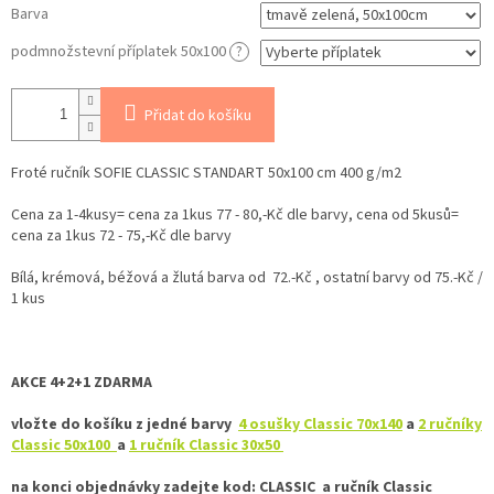
Barva
podmnožstevní příplatek 50x100
?
Přidat do košíku
Froté ručník SOFIE CLASSIC STANDART 50x100 cm 400 g/m2
Cena za 1-4kusy= cena za 1kus 77 - 80,-Kč dle barvy, cena od 5kusů=
cena za 1kus 72 - 75,-Kč dle barvy
Bílá, krémová, béžová a žlutá barva od 72.-Kč , ostatní barvy od 75.-Kč /
1 kus
AKCE 4+2+1 ZDARMA
vložte do košíku z jedné barvy
4 osušky Classic 70x140
a
2 ručníky
Classic 50x100
a
1 ručník Classic 30x50
na konci objednávky zadejte kod: CLASSIC a
ručník Classic