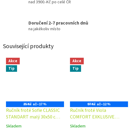
nad 3900.-Kč po celé ČR
Doručení 2-7 pracovních dnů
na jakékoliv místo
Související produkty
Akce
Akce
Tip
Tip
35 Kč
až
–17 %
97 Kč
až
–12 %
Ručník froté Sofie CLASSIC
Ručník froté Viola
STANDART malý 30x50 cm
COMFORT EXKLUSIVE
400 g/m2
50x100 cm 500 g/m2
Skladem
Skladem
Průměrné
Průměrné
hodnocení
hodnocení