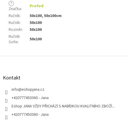
?
Profod
Značka
:
Ručník
:
50x100, 50x100cm
Ručník
:
50x100
Rozměr
:
50x100
Ručník
50x100
Sofie
:
Z
á
p
a
Kontakt
t
í
info
@
eshopjana.cz
+420777450360 - Jana
Eshop JANA VŽDY PŘICHÁZÍ S NABÍDKOU KVALITNÍHO ZBOŽÍ...
+420777450360 - Jana