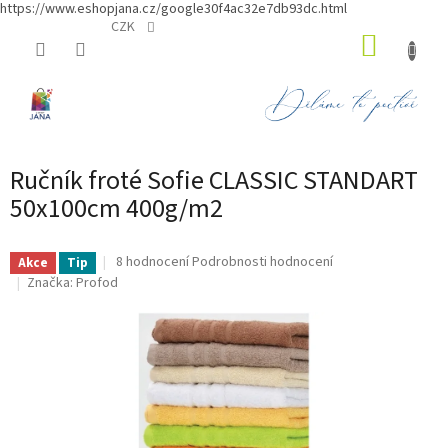
https://www.eshopjana.cz/google30f4ac32e7db93dc.html
Přejít
CZK
NÁKUP
na
obsah
KOŠÍK
Ručník froté Sofie CLASSIC STANDART
50x100cm 400g/m2
Průměrné
8 hodnocení
Podrobnosti hodnocení
Akce
Tip
hodnocení
Značka:
Profod
produktu
je
4,9
z
5
hvězdiček.