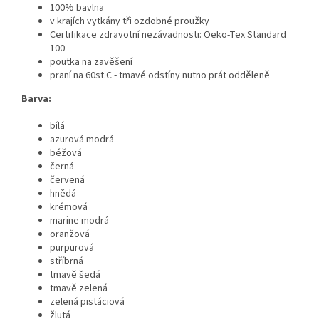
100% bavlna
v krajích vytkány tři ozdobné proužky
Certifikace zdravotní nezávadnosti: Oeko-Tex Standard
100
poutka na zavěšení
praní na 60st.C - tmavé odstíny nutno prát odděleně
Barva:
bílá
azurová modrá
béžová
černá
červená
hnědá
krémová
marine modrá
oranžová
purpurová
stříbrná
tmavě šedá
tmavě zelená
zelená pistáciová
žlutá