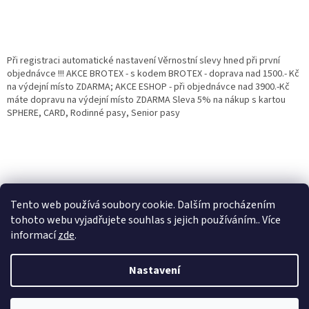
Při registraci automatické nastavení Věrnostní slevy hned při první
objednávce !!! AKCE BROTEX - s kodem BROTEX - doprava nad 1500.- Kč
na výdejní místo ZDARMA; AKCE ESHOP - při objednávce nad 3900.-Kč
máte dopravu na výdejní místo ZDARMA Sleva 5% na nákup s kartou
SPHERE, CARD, Rodinné pasy, Senior pasy
Tento web používá soubory cookie. Dalším procházením
tohoto webu vyjadřujete souhlas s jejich používáním.. Více
informací
zde
.
Vytvořil Shoptet
Věrnostní porgram: Již od první objednávky s registrací automaticky
Nastavení
nastavená Věrnostní sleva 3% - 10% na Všechny Vaše další nákupy. Čím
víc nakoupíte, tím větší slevu můžete získat. Vaše objednávky se sčítají.
Využít můžete i "Slevové kody" nebo DOPRAVU ZDARMA. Přejeme
Copyright 2026
Eshop Jana
. Všechna práva vyhrazena.