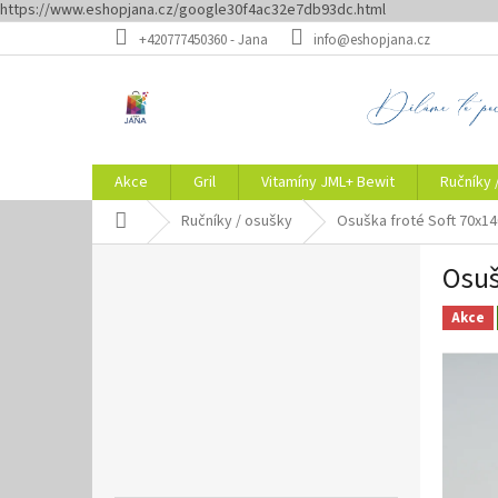
https://www.eshopjana.cz/google30f4ac32e7db93dc.html
Přejít
+420777450360 - Jana
info@eshopjana.cz
na
obsah
Akce
Gril
Vitamíny JML+ Bewit
Ručníky 
Domů
Ručníky / osušky
Osuška froté Soft 70x1
P
Osuš
o
s
Akce
t
r
a
n
n
í
p