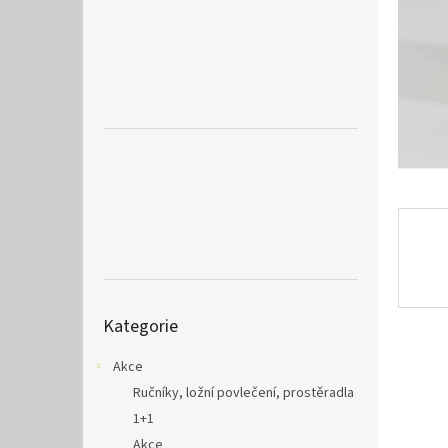
a
n
e
l
Přeskočit
Kategorie
kategorie
Akce
Ručníky, ložní povlečení, prostěradla
1+1
Akce