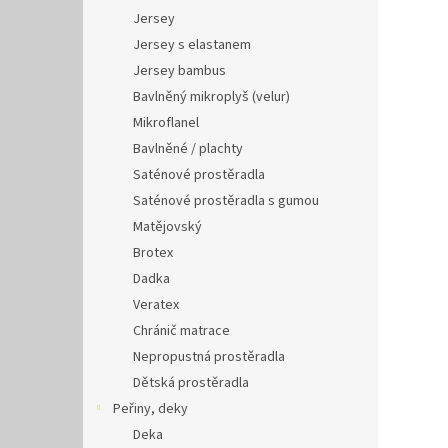
Jersey
Jersey s elastanem
Jersey bambus
Bavlněný mikroplyš (velur)
Mikroflanel
Bavlněné / plachty
Saténové prostěradla
Saténové prostěradla s gumou
Matějovský
Brotex
Dadka
Veratex
Chránič matrace
Nepropustná prostěradla
Dětská prostěradla
Peřiny, deky
Deka