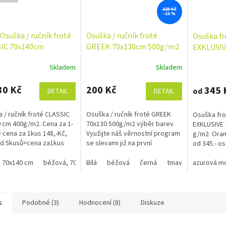
223 Kč
–10 %
Osuška / ručník froté
Osuška / ručník froté
Osuška f
IC 70x140cm
GREEK 70x130cm 500g/m2
EXKLUSIV
/m2
výběr barev
500g/m2
Skladem
Skladem
rné
Průměrné
Průměrné
cení
hodnocení
hodnocení
ktu
produktu
produktu
30 Kč
200 Kč
345 
od
DETAIL
DETAIL
je
je
4,9
5,0
 / ručník froté CLASSIC
Osuška / ručník froté GREEK
Osuška fr
z
z
 cm 400g/m2. Cena za 1-
70x130 500g/m2 výběr barev
EXKLUSIVE 
5
5
 cena za 1kus 148,-Kč,
Využijte náš věrnostní program
g/m2 Oranž
ček.
hvězdiček.
hvězdiček.
od 5kusů=cena za1kus
se slevami již na první
od 345.- os
č Bílá, krémová, béžová
objednávku.Věrnostní program
1kus Využi
 barva od 135.-Kč ,...
 70x140 cm
béžová, 70x140 cm
Bílá
béžová
černá, 70x140 cm
černá
tmavě modrá
červená, 70x140 
program se 
azurová m
s
Podobné (3)
Hodnocení (8)
Diskuze