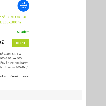
od
415 Kč
–16 %
roté COMFORT XL
E 100x180cm
Skladem
Kč
DETAIL
oté COMFORT XL
100x180 cm 500
ová a zelená barva
tatní barvy 360.-Kč /
jte náš věrnostní
cm
slevami již...
odrá
krémová, 70x140cm
černá
oranžová
marine modrá, 70x140cm
purpurová
zelená pistáciová
oranžová, 70x140