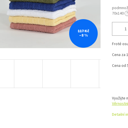
podmnožs
70x140
?
117 Kč
–8 %
Froté osu
Cena za 1
Cena od 
Využijte 
Věrnostn
Detailní 