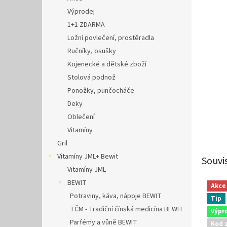
Výprodej
1+1 ZDARMA
Ložní povlečení, prostěradla
Ručníky, osušky
Kojenecké a dětské zboží
Stolová podnož
Ponožky, punčocháče
Deky
Oblečení
Vitamíny
Gril
Vitamíny JML+ Bewit
Souvi
Vitamíny JML
BEWIT
Akce
Potraviny, káva, nápoje BEWIT
Tip
TČM - Tradiční čínská medicína BEWIT
Výpr
Parfémy a vůně BEWIT
Kod 