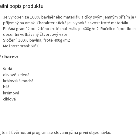
ailní popis produktu
Je vyroben ze 100% bavlněného materiálu a díky svým jemným přízím je 
příjemný na omak. Charakteristická je i vysoká savost froté materiálu.
Plošná gramáž použitého froté materiálu je 400g/m2. Ručník má poutko n
decentní vetkávaný čtvercový vzor
Složení: 100% bavlna, froté 400g/m2
Možnost praní: 60°C
r barev:
šedá
olivově zelená
královská modrá
bílá
krémová
cihlová
jte náš věrnostní program se slevami již na první objednávku.