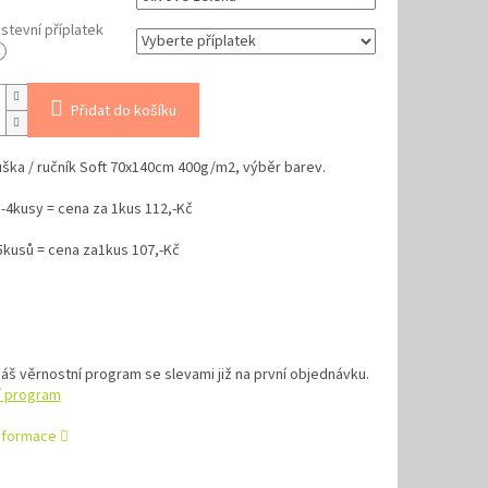
tevní příplatek
Přidat do košíku
ška / ručník Soft 70x140cm 400g/m2, výběr barev.
-4kusy = cena za 1kus 112,-Kč
5kusů = cena za1kus 107,-Kč
náš věrnostní program se slevami již na první objednávku.
í program
informace