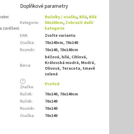
Doplňkové parametry
velmi
Ručníky / osušky
,
Bílá
,
Bílá
Kategorie
:
50x100cm
,
Zobrazit další
a zavěšení.
kategorie
EAN
:
Zvolte variantu
Osuška
:
70x140cm, 70x140
Rozměr
:
70x140, 70x140cm
béžová, bílá, Cihlová,
Královská modrá, Modrá,
Barva
:
Olivová, Teracota, tmavě
zelená
?
Profod
Značka
:
Ručník
:
70x140, 70x140cm
Ručník
:
70x140
Rozměr
:
70x140
Osuška
:
70x140