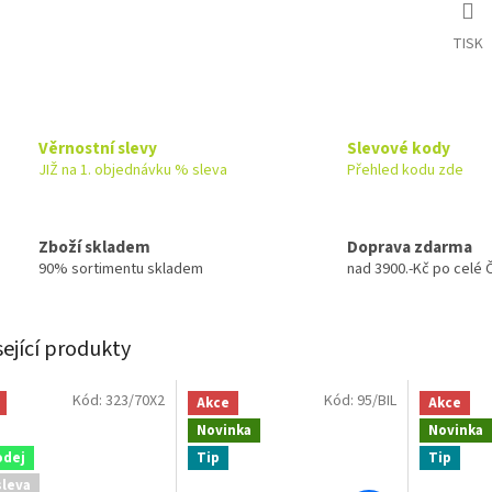
TISK
Věrnostní slevy
Slevové kody
JIŽ na 1. objednávku % sleva
Přehled kodu zde
Zboží skladem
Doprava zdarma
90% sortimentu skladem
nad 3900.-Kč po celé 
sející produkty
Kód:
323/70X2
Kód:
95/BIL
Akce
Akce
Novinka
Novinka
odej
Tip
Tip
sleva