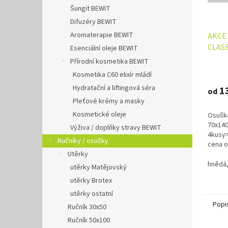
Šungit BEWIT
Difuzéry BEWIT
Aromaterapie BEWIT
AKCE 
CLASS
Esenciální oleje BEWIT
400g
Přírodní kosmetika BEWIT
Průmě
Kosmetika C60 elixír mládí
hodno
Hydratační a liftingová séra
produ
1
od
je
Pleťové krémy a masky
4,9
Kosmetické oleje
Osuška
z
70x140
5
Výživa / doplňky stravy BEWIT
4kusy=
hvězdi
Ručníky / osušky
cena 
Utěrky
140,-K
a žlutá
hnědá,
utěrky Matějovský
utěrky Brotex
utěrky ostatní
Popi
Ručník 30x50
Ručník 50x100