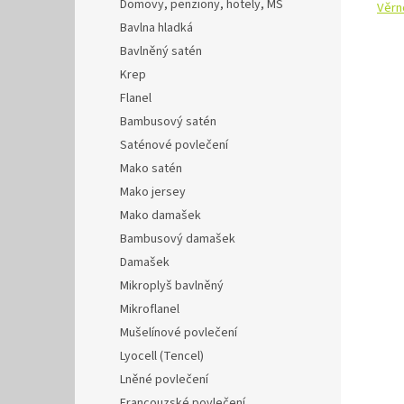
Domovy, penziony, hotely, MŠ
Věrn
Bavlna hladká
Bavlněný satén
Krep
Flanel
Bambusový satén
Saténové povlečení
Mako satén
Mako jersey
Mako damašek
Bambusový damašek
Damašek
Mikroplyš bavlněný
Mikroflanel
Mušelínové povlečení
Lyocell (Tencel)
Lněné povlečení
Francouzské povlečení