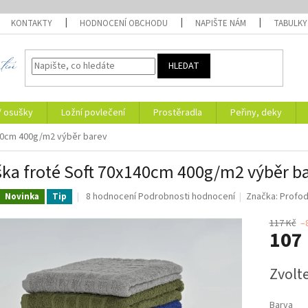
KONTAKTY
HODNOCENÍ OBCHODU
NAPIŠTE NÁM
TABULKY
HLEDAT
/ osušky
Ložní povlečení
Prostěradla
Peřiny, deky
40cm 400g/m2 výběr barev
ka froté Soft 70x140cm 400g/m2 výběr b
Průměrné
8 hodnocení
Podrobnosti hodnocení
Značka:
Profo
Novinka
Tip
hodnocení
produktu
117 Kč
–
107
je
5,0
z
Měrná
Zvolt
5
cena:
hvězdiček.
Barva