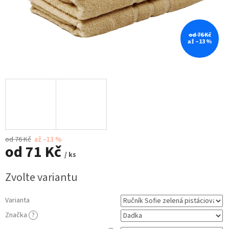
od 76 Kč
až –13 %
od 76 Kč
až –13 %
od
71 Kč
/ ks
Měrná
Zvolte variantu
cena:
Varianta
Značka
?