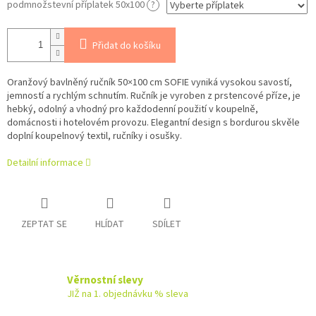
podmnožstevní příplatek 50x100
?
Přidat do košíku
Oranžový bavlněný ručník 50×100 cm SOFIE vyniká vysokou savostí,
jemností a rychlým schnutím. Ručník je vyroben z prstencové příze, je
hebký, odolný a vhodný pro každodenní použití v koupelně,
domácnosti i hotelovém provozu. Elegantní design s bordurou skvěle
doplní koupelnový textil, ručníky i osušky.
Detailní informace
ZEPTAT SE
HLÍDAT
SDÍLET
Věrnostní slevy
JIŽ na 1. objednávku % sleva