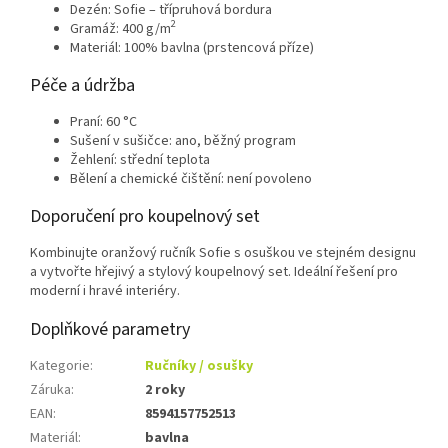
Dezén: Sofie – třípruhová bordura
2
Gramáž: 400 g/m
Materiál: 100% bavlna (prstencová příze)
Péče a údržba
Praní: 60 °C
Sušení v sušičce: ano, běžný program
Žehlení: střední teplota
Bělení a chemické čištění: není povoleno
Doporučení pro koupelnový set
Kombinujte oranžový ručník Sofie s osuškou ve stejném designu
a vytvořte hřejivý a stylový koupelnový set. Ideální řešení pro
moderní i hravé interiéry.
Doplňkové parametry
Kategorie
:
Ručníky / osušky
Záruka
:
2 roky
EAN
:
8594157752513
Materiál
:
bavlna