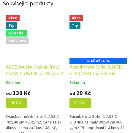
Související produkty
Akce
Akce
Tip
Tip
Výprodej
Kod sleva
35 Kč
až
–17 %
AKCE Osuška / ručník froté
Ručník froté Sofie CLASSIC
CLASSIC 70x140cm 400g/m2
STANDART malý 30x50 cm
400 g/m2
Skladem
Skladem
Průměrné
Průměrné
hodnocení
hodnocení
130 Kč
29 Kč
od
od
produktu
produktu
je
je
DETAIL
DETAIL
4,9
4,7
z
z
Osuška / ručník froté CLASSIC
Ručník froté Sofie CLASSIC
5
5
70x140 cm 400g/m2. Cena za 1-
STANDART malý 30x50 cm 400
hvězdiček.
hvězdiček.
4kusy= cena za 1kus 148,-Kč,
g/m2 Při objednání 1-4 kusy 32.-