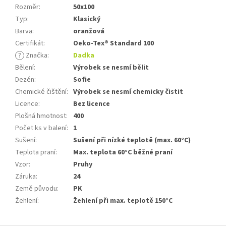
Rozměr
:
50x100
Typ
:
Klasický
Barva
:
oranžová
Certifikát
:
Oeko-Tex® Standard 100
?
Značka
:
Dadka
Bělení
:
Výrobek se nesmí bělit
Dezén
:
Sofie
Chemické čištění
:
Výrobek se nesmí chemicky čistit
Licence
:
Bez licence
Plošná hmotnost
:
400
Počet ks v balení
:
1
Sušení
:
Sušení při nízké teplotě (max. 60°C)
Teplota praní
:
Max. teplota 60°C běžné praní
Vzor
:
Pruhy
Záruka
:
24
Země původu
:
PK
Žehlení
:
Žehlení při max. teplotě 150°C