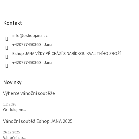
Z
á
p
a
Kontakt
t
í
info
@
eshopjana.cz
+420777450360 - Jana
Eshop JANA VŽDY PŘICHÁZÍ S NABÍDKOU KVALITNÍHO ZBOŽÍ...
+420777450360 - Jana
Novinky
Výherce vánoční soutěže
1.2.2026
Gratulujem...
Vánoční soutěž Eshop JANA 2025
26.12.2025
Vánoční so...