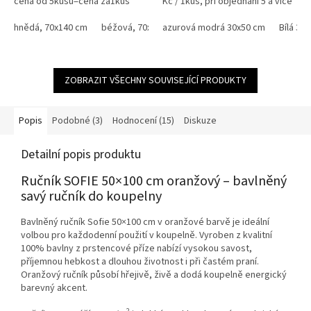
cena od 5kusů=cena za1kus
Kč / 1kus, při objednání 5 a více
140,-Kč Bílá, krémová, béžová a
kusů 30.-Kč / 1kus Bílá, krémová,
žlutá barva od 135.-Kč ,...
hnědá, 70x140 cm
béžová, 70x140 cm
béžová a žlutá...
azurová modrá 30x50 cm
černá, 70x140 cm
Bílá 30
červen
ZOBRAZIT VŠECHNY SOUVISEJÍCÍ PRODUKTY
Popis
Podobné (3)
Hodnocení (15)
Diskuze
Detailní popis produktu
Ručník SOFIE 50×100 cm oranžový – bavlněný
savý ručník do koupelny
Bavlněný ručník Sofie 50×100 cm v oranžové barvě je ideální
volbou pro každodenní použití v koupelně. Vyroben z kvalitní
100% bavlny z prstencové příze nabízí vysokou savost,
příjemnou hebkost a dlouhou životnost i při častém praní.
Oranžový ručník působí hřejivě, živě a dodá koupelně energický
barevný akcent.
2