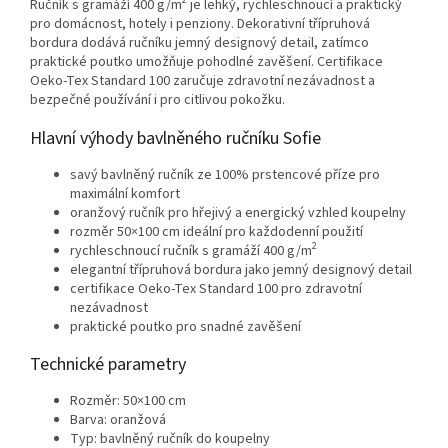
Ručník s gramáží 400 g/m
je lehký, rychleschnoucí a praktický
pro domácnost, hotely i penziony. Dekorativní třípruhová
bordura dodává ručníku jemný designový detail, zatímco
praktické poutko umožňuje pohodlné zavěšení. Certifikace
Oeko-Tex Standard 100 zaručuje zdravotní nezávadnost a
bezpečné používání i pro citlivou pokožku.
Hlavní výhody bavlněného ručníku Sofie
savý bavlněný ručník ze 100% prstencové příze pro
maximální komfort
oranžový ručník pro hřejivý a energický vzhled koupelny
rozměr 50×100 cm ideální pro každodenní použití
2
rychleschnoucí ručník s gramáží 400 g/m
elegantní třípruhová bordura jako jemný designový detail
certifikace Oeko-Tex Standard 100 pro zdravotní
nezávadnost
praktické poutko pro snadné zavěšení
Technické parametry
Rozměr: 50×100 cm
Barva: oranžová
Typ: bavlněný ručník do koupelny