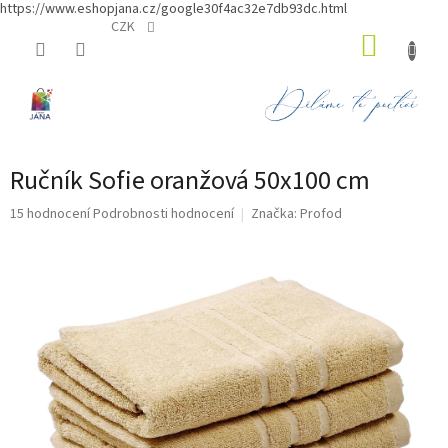
https://www.eshopjana.cz/google30f4ac32e7db93dc.html
Přejít
CZK
NÁKUP
na
obsah
KOŠÍK
Ručník Sofie oranžová 50x100 cm
Průměrné
15 hodnocení
Podrobnosti hodnocení
Značka:
Profod
hodnocení
produktu
je
4,9
z
5
hvězdiček.