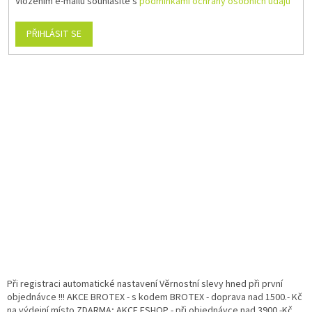
Vložením e-mailu souhlasíte s
podmínkami ochrany osobních údajů
PŘIHLÁSIT SE
Při registraci automatické nastavení Věrnostní slevy hned při první
objednávce !!! AKCE BROTEX - s kodem BROTEX - doprava nad 1500.- Kč
na výdejní místo ZDARMA; AKCE ESHOP - při objednávce nad 3900.-Kč