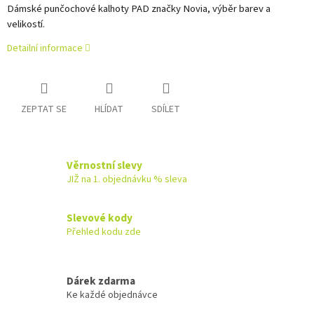
Dámské p
unčochové kalhoty PAD značky Novia, výběr barev a
velikostí.
Detailní informace
ZEPTAT SE
HLÍDAT
SDÍLET
Věrnostní slevy
JIŽ na 1. objednávku % sleva
Slevové kody
Přehled kodu zde
Dárek zdarma
Ke každé objednávce