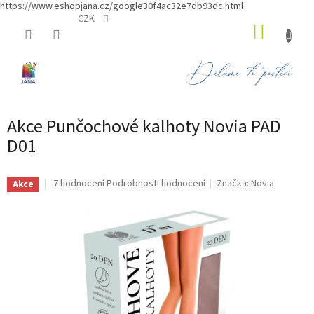
https://www.eshopjana.cz/google30f4ac32e7db93dc.html
Přejít
CZK
NÁKUP
na
obsah
KOŠÍK
Akce Punčochové kalhoty Novia PAD
D01
Průměrné
7 hodnocení
Podrobnosti hodnocení
Značka:
Novia
Akce
hodnocení
produktu
je
5,0
z
5
hvězdiček.