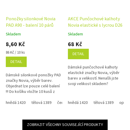
Ponožky silonkové Novia
AKCE Punčochové kalhoty
PAD A90 - balení 10 párů
Novia elastické s lycrou D26
Skladem
Skladem
Průměrné
Průměrné
hodnocení
hodnocení
8,60 Kč
68 Kč
produktu
produktu
je
je
Měrná
86 Kč / 10 ks
DETAIL
5,0
5,0
cena:
DETAIL
z
z
Dámské punčochové kalhoty
5
5
elastické značky Novia, výběr
hvězdiček.
hvězdiček.
Dámské silonkové ponožky PAD
barev a velikostí. Nenašli jste
značky Novia, výběr barev.
svoji velikost skladem?
Objednat lze pouze celé balení
Přejděte na...
!!! Do košíku vložte 10 kusů z
jedné barvy a velikosti = balení !
hnědá 1420
tělová 1389
černá 999
hnědá 1420
bílá 111
tělová 1389
opále
ZOBRAZIT VŠECHNY SOUVISEJÍCÍ PRODUKTY