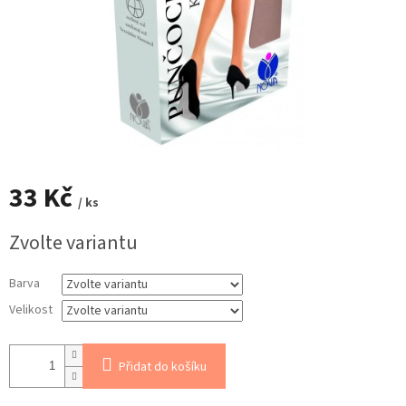
33 Kč
/ ks
Měrná
Zvolte variantu
cena:
Barva
Velikost
Přidat do košíku