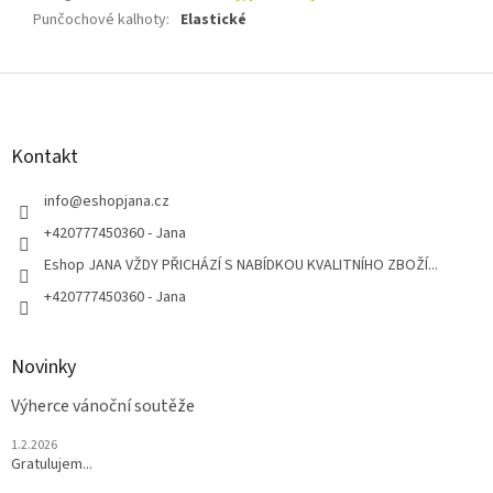
Punčochové kalhoty
:
Elastické
Z
á
p
a
Kontakt
t
í
info
@
eshopjana.cz
+420777450360 - Jana
Eshop JANA VŽDY PŘICHÁZÍ S NABÍDKOU KVALITNÍHO ZBOŽÍ...
+420777450360 - Jana
Novinky
Výherce vánoční soutěže
1.2.2026
Gratulujem...