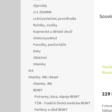
Výprodej
1+1 ZDARMA
Souvi
Ložní povlečení, prostěradla
Ručníky, osušky
Kojenecké a dětské zboží
Stolová podnož
Ponožky, punčocháče
Deky
Oblečení
Vitamíny
Osušk
Gril
Russe
Vitamíny JML+ Bewit
Vitamíny JML
BEWIT
229 
Potraviny, káva, nápoje BEWIT
TČM - Tradiční čínská medicína BEWIT
Fotore
Parfémy a vůně BEWIT
štěňat