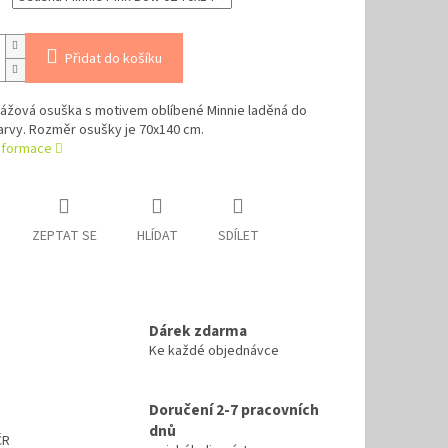
Přidat do košíku
lážová osuška s motivem oblíbené Minnie laděná do
arvy. Rozměr osušky je 70x140 cm.
informace
ZEPTAT SE
HLÍDAT
SDÍLET
Dárek zdarma
Ke každé objednávce
Doručení 2-7 pracovních
dnů
ČR