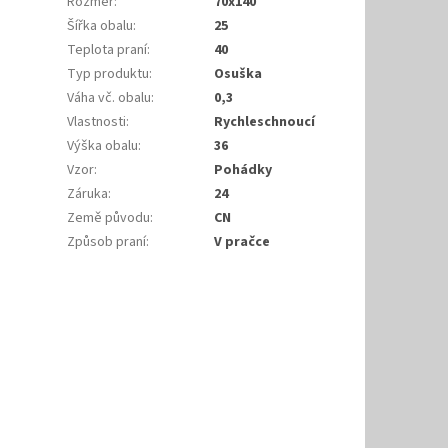
Rozměr
:
70x140
Šířka obalu
:
25
Teplota praní
:
40
Typ produktu
:
Osuška
Váha vč. obalu
:
0,3
Vlastnosti
:
Rychleschnoucí
Výška obalu
:
36
Vzor
:
Pohádky
Záruka
:
24
Země původu
:
CN
Způsob praní
:
V pračce