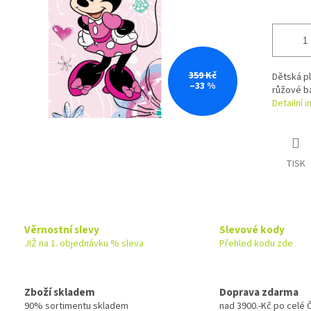
359 Kč
Dětská p
–33 %
růžové b
Detailní 
TISK
Věrnostní slevy
Slevové kody
JIŽ na 1. objednávku % sleva
Přehled kodu zde
Zboží skladem
Doprava zdarma
90% sortimentu skladem
nad 3900.-Kč po celé 