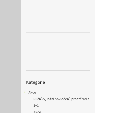
a
n
e
l
Přeskočit
Kategorie
kategorie
Akce
Ručníky, ložní povlečení, prostěradla
1+1
Akce