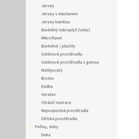
Jersey
Jersey s elastanem
Jersey bambus
Bavlněný mikroplyš (velur)
Mikroflanel
Bavlněné / plachty
Saténové prostěradla
Saténové prostěradla s gumou
Matějovský
Brotex
Dadka
Veratex
Chránič matrace
Nepropustná prostěradla
Dětská prostěradla
Peřiny, deky
Deka