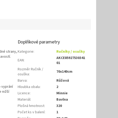
Doplňkové parametry
dné strany,
Kategorie
:
Ručníky / osušky
avostí.
AKCE85927530341
EAN
:
01
Rozměr Ručník /
70x140cm
osuška
:
Barva
:
Růžová
 vyprání
Hloubka obalu
:
2
 nižší
Licence
:
Minnie
Materiál
:
Bavlna
Plošná hmotnost
:
320
Počet ks v balení
:
1