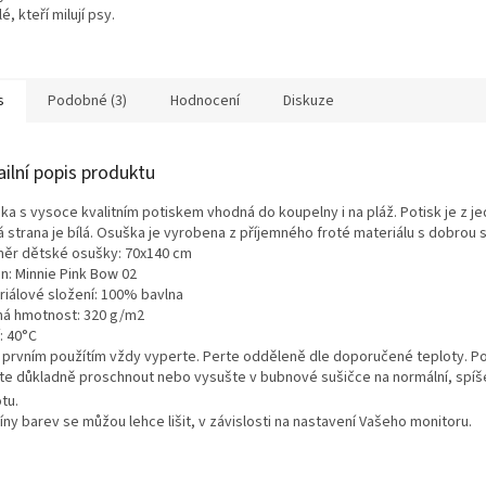
, kteří milují psy.
s
Podobné (3)
Hodnocení
Diskuze
ailní popis produktu
ka s vysoce kvalitním potiskem vhodná do koupelny i na pláž. Potisk je z je
 strana je bílá. Osuška je vyrobena z příjemného froté materiálu s dobrou s
ěr dětské osušky: 70x140 cm
n: Minnie Pink Bow 02
riálové složení: 100% bavlna
ná hmotnost: 320 g/m2
: 40°C
 prvním použítím vždy vyperte. Perte odděleně dle doporučené teploty. Po
te důkladně proschnout nebo vysušte v bubnové sušičce na normální, spíše
tu.
ny barev se můžou lehce lišit, v závislosti na nastavení Vašeho monitoru.