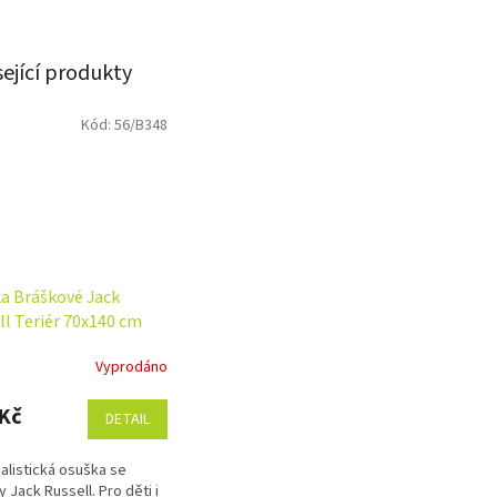
sející produkty
Kód:
56/B348
a Bráškové Jack
ll Teriér 70x140 cm
Vyprodáno
Kč
DETAIL
alistická osuška se
y Jack Russell. Pro děti i