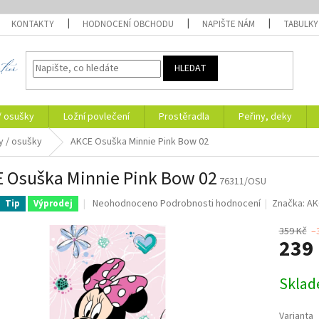
KONTAKTY
HODNOCENÍ OBCHODU
NAPIŠTE NÁM
TABULKY
HLEDAT
/ osušky
Ložní povlečení
Prostěradla
Peřiny, deky
y / osušky
AKCE Osuška Minnie Pink Bow 02
 Osuška Minnie Pink Bow 02
76311/OSU
Průměrné
Neohodnoceno
Podrobnosti hodnocení
Značka:
AK
Tip
Výprodej
hodnocení
produktu
359 Kč
–
239
je
0,0
z
Měrná
Skla
5
cena:
hvězdiček.
Varianta