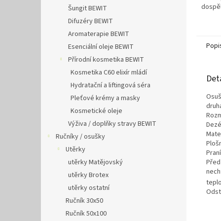
dospělé
Šungit BEWIT
Difuzéry BEWIT
Aromaterapie BEWIT
Popi
Esenciální oleje BEWIT
Přírodní kosmetika BEWIT
Kosmetika C60 elixír mládí
Det
Hydratační a liftingová séra
Osuš
Pleťové krémy a masky
druhá
Kosmetické oleje
Rozm
Výživa / doplňky stravy BEWIT
Dezé
Mate
Ručníky / osušky
Ploš
Utěrky
Praní
utěrky Matějovský
Před
nech
utěrky Brotex
teplo
utěrky ostatní
Odstí
Ručník 30x50
Ručník 50x100