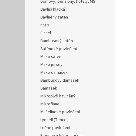
Domovy, penziony, hotely, MŠ
Bavlna hladká
Bavlněný satén
Krep
Flanel
Bambusový satén
Saténové povlečení
Mako satén
Mako jersey
Mako damašek
Bambusový damašek
Damašek
Mikroplyš bavlněný
Mikroflanel
Mušelínové povlečení
Lyocell (Tencel)
Lněné povlečení
Francouzské povlečení