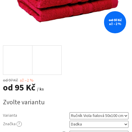
od 97 Kč
až –2 %
od 97 Kč
až –2 %
od
95 Kč
/ ks
Měrná
Zvolte variantu
cena:
Varianta
Značka
?