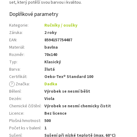
set, který potěší svou barvou i kvalitou.
Doplňkové parametry
Kategorie
:
Ručníky / osušky
Záruka
:
2 roky
EAN
:
8594157754487
Materiál
:
bavlna
Rozměr
:
70x140
Typ
:
Klasický
Barva
:
žlutá
Certifikát
:
Oeko-Tex® Standard 100
?
Značka
:
Dadka
Bělení
:
Výrobek se nesmí bělit
Dezén
:
Viola
Chemické čištění
:
Výrobek se nesmí chemicky čistit
Licence
:
Bez licence
Plošná hmotnost
:
500
Počet ks v balení
:
1
Sušení
:
Sušení při nízké teplotě (max. 60°C)