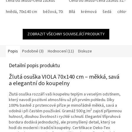
cena od 5kusů=cena za1kus
Cena od 5kusů=cena za1kus 52.-
140,-Kč Bílá, krémová, béžová a
Kč Využijte náš věrnostní
žlutá barva od 135.-Kč ,...
hnědá, 70x140 cm
béžová, 70x140 cm
program se slevami...
Bílá
krémová
černá, 70x140 cm
šedá
cihlová
červen
ZOBRAZIT VŠECHNY SOUVISEJÍCÍ PRODUKTY
Popis
Podobné (3)
Hodnocení (11)
Diskuze
Detailní popis produktu
Žlutá osuška VIOLA 70x140 cm – měkká, savá
a elegantní do koupelny
Žlutá osuška rozzáří vaši koupelnu teplým a veselým odstínem,
který navodí pozitivní atmosféru už při prvním pohledu. Díky
100% bavlně z prstencové příze je mimořádně měkká, savá a
2
odolná i při častém používání. Gramáž 500 g/m
zajistí příjemnou
hutnost, dlouhou životnost i rychlé schnutí. Elegantní třípruhová
bordura dodává jednoduchý, ale promyšlený detail, který se
hodí do moderní i tradiční koupelny. Certifikace Oeko-Tex