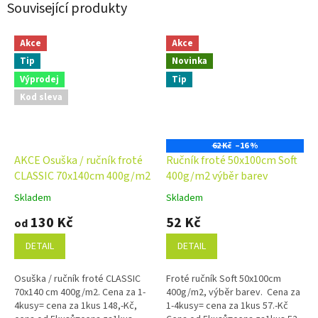
Související produkty
Akce
Akce
Tip
Novinka
Výprodej
Tip
Kod sleva
62 Kč
–16 %
AKCE Osuška / ručník froté
Ručník froté 50x100cm Soft
CLASSIC 70x140cm 400g/m2
400g/m2 výběr barev
Skladem
Skladem
Průměrné
Průměrné
hodnocení
hodnocení
130 Kč
52 Kč
od
produktu
produktu
je
je
DETAIL
DETAIL
4,9
4,9
z
z
Osuška / ručník froté CLASSIC
Froté ručník Soft 50x100cm
5
5
70x140 cm 400g/m2. Cena za 1-
400g/m2, výběr barev. Cena za
hvězdiček.
hvězdiček.
4kusy= cena za 1kus 148,-Kč,
1-4kusy= cena za 1kus 57.-Kč