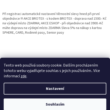
Při registraci automatické nastavení Věrnostní slevy hned při první
objednávce !!! AKCE BROTEX - s kodem BROTEX - doprava nad 1500.- Kč
na výdejní místo ZDARMA; AKCE ESHOP - při objednávce nad 3900.-Kč
máte dopravu na výdejní místo ZDARMA Sleva 5% na nákup s kartou
SPHERE, CARD, Rodinné pasy, Senior pasy
Tento web používá soubory cookie. Dalším procházením
tohoto webu vyjadřujete souhlas s jejich používáním.. Více
informací
zde
.
Vytvořil Shoptet
Věrnostní porgram: Již od první objednávky s registrací automaticky
Nastavení
nastavená Věrnostní sleva 3% - 10% na Všechny Vaše další nákupy. Čím
víc nakoupíte, tím větší slevu můžete získat. Vaše objednávky se sčítají.
Využít můžete i "Slevové kody" nebo DOPRAVU ZDARMA. Přejeme
Copyright 2026
Eshop Jana
. Všechna práva vyhrazena.
příjemný nákup u nás Jana Kotasová Komárková a kolektiv pracovníků
Souhlasím
Eshop JANA