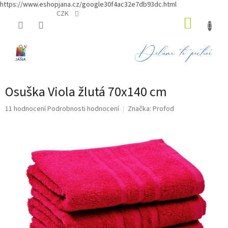
https://www.eshopjana.cz/google30f4ac32e7db93dc.html
Přejít
CZK
NÁKUP
na
obsah
KOŠÍK
Osuška Viola žlutá 70x140 cm
Průměrné
11 hodnocení
Podrobnosti hodnocení
Značka:
Profod
hodnocení
produktu
je
5,0
z
5
hvězdiček.