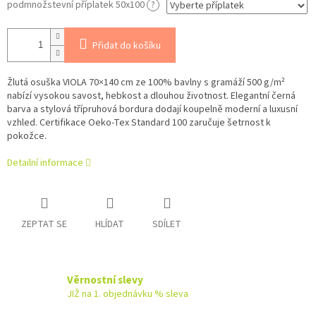
podmnožstevní příplatek 50x100
?
Přidat do košíku
Žlutá osuška VIOLA 70×140 cm ze 100% bavlny s gramáží 500 g/m²
nabízí vysokou savost, hebkost a dlouhou životnost. Elegantní černá
barva a stylová třípruhová bordura dodají koupelně moderní a luxusní
vzhled. Certifikace Oeko-Tex Standard 100 zaručuje šetrnost k
pokožce.
Detailní informace
ZEPTAT SE
HLÍDAT
SDÍLET
Věrnostní slevy
JIŽ na 1. objednávku % sleva