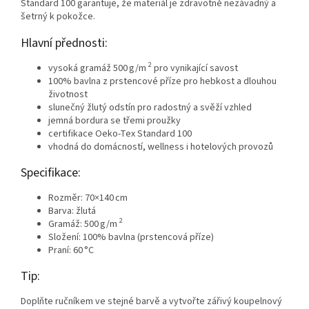
Standard 100 garantuje, že materiál je zdravotně nezávadný a
šetrný k pokožce.
Hlavní přednosti:
2
vysoká gramáž 500 g/m
pro vynikající savost
100% bavlna z prstencové příze pro hebkost a dlouhou
životnost
slunečný žlutý odstín pro radostný a svěží vzhled
jemná bordura se třemi proužky
certifikace Oeko-Tex Standard 100
vhodná do domácností, wellness i hotelových provozů
Specifikace:
Rozměr: 70×140 cm
Barva: žlutá
2
Gramáž: 500 g/m
Složení: 100% bavlna (prstencová příze)
Praní: 60 °C
Tip:
Doplňte ručníkem ve stejné barvě a vytvořte zářivý koupelnový