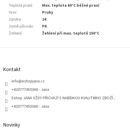
Teplota praní
:
Max. teplota 60°C běžné praní
Vzor
:
Pruhy
Záruka
:
24
Země původu
:
PK
Žehlení
:
Žehlení při max. teplotě 150°C
Z
á
p
a
Kontakt
t
í
info
@
eshopjana.cz
+420777450360 - Jana
Eshop JANA VŽDY PŘICHÁZÍ S NABÍDKOU KVALITNÍHO ZBOŽÍ...
+420777450360 - Jana
Novinky