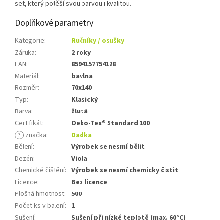
set, který potěší svou barvou i kvalitou.
Doplňkové parametry
Kategorie
:
Ručníky / osušky
Záruka
:
2 roky
EAN
:
8594157754128
Materiál
:
bavlna
Rozměr
:
70x140
Typ
:
Klasický
Barva
:
žlutá
Certifikát
:
Oeko-Tex® Standard 100
?
Značka
:
Dadka
Bělení
:
Výrobek se nesmí bělit
Dezén
:
Viola
Chemické čištění
:
Výrobek se nesmí chemicky čistit
Licence
:
Bez licence
Plošná hmotnost
:
500
Počet ks v balení
:
1
Sušení
:
Sušení při nízké teplotě (max. 60°C)