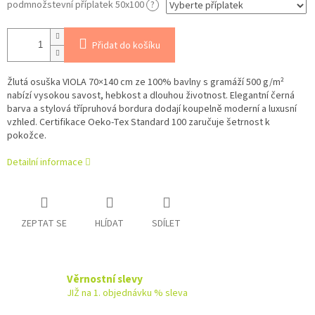
podmnožstevní příplatek 50x100
?
Přidat do košíku
Žlutá osuška VIOLA 70×140 cm ze 100% bavlny s gramáží 500 g/m²
nabízí vysokou savost, hebkost a dlouhou životnost. Elegantní černá
barva a stylová třípruhová bordura dodají koupelně moderní a luxusní
vzhled. Certifikace Oeko-Tex Standard 100 zaručuje šetrnost k
pokožce.
Detailní informace
ZEPTAT SE
HLÍDAT
SDÍLET
Věrnostní slevy
JIŽ na 1. objednávku % sleva