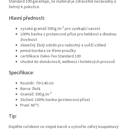
Standard 100 garantuje, že materiál je zdravotně nezávadný a
šetrný k pokožce.
Hlavní přednosti:
2
vysoká gramáž 500 g/m
pro vynikající savost
100% bavlna z prstencové příze pro hebkost a dlouhou
životnost
slunečný žlutý odstín pro radostný a svěží vzhled
jemná bordura se třemi proužky
certifikace Oeko-Tex Standard 100
vhodná do domácností, wellness i hotelových provozů
Specifikace:
Rozměr: 70×140 cm
Barva: žlutá
2
Gramáž: 500 g/m
Složení: 100% bavlna (prstencová příze)
Praní: 60 °C
Tip:
Doplňte ručníkem ve stejné barvě a vytvořte zářivý koupelnový