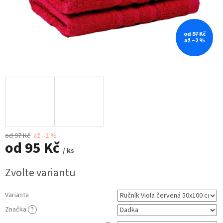
od 97 Kč
až –2 %
od 97 Kč
až –2 %
od
95 Kč
/ ks
Měrná
Zvolte variantu
cena:
Varianta
Značka
?