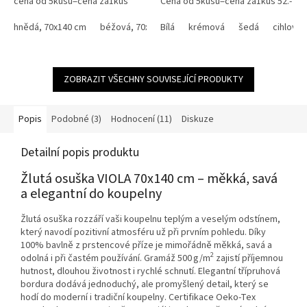
cena od 5kusů=cena za1kus
Cena od 5kusů=cena za1kus 52.-
140,-Kč Bílá, krémová, béžová a
Kč Využijte náš věrnostní
žlutá barva od 135.-Kč ,...
hnědá, 70x140 cm
béžová, 70x140 cm
program se slevami...
Bílá
krémová
černá, 70x140 cm
šedá
cihlová
červen
ZOBRAZIT VŠECHNY SOUVISEJÍCÍ PRODUKTY
Popis
Podobné (3)
Hodnocení (11)
Diskuze
Detailní popis produktu
Žlutá osuška VIOLA 70x140 cm – měkká, savá
a elegantní do koupelny
Žlutá osuška rozzáří vaši koupelnu teplým a veselým odstínem,
který navodí pozitivní atmosféru už při prvním pohledu. Díky
100% bavlně z prstencové příze je mimořádně měkká, savá a
2
odolná i při častém používání. Gramáž 500 g/m
zajistí příjemnou
hutnost, dlouhou životnost i rychlé schnutí. Elegantní třípruhová
bordura dodává jednoduchý, ale promyšlený detail, který se
hodí do moderní i tradiční koupelny. Certifikace Oeko-Tex