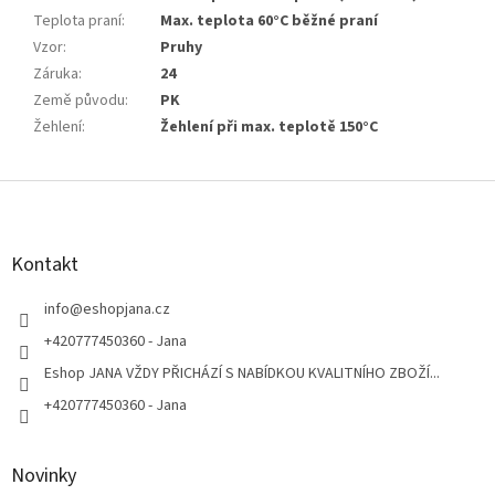
Teplota praní
:
Max. teplota 60°C běžné praní
Vzor
:
Pruhy
Záruka
:
24
Země původu
:
PK
Žehlení
:
Žehlení při max. teplotě 150°C
Z
á
p
a
Kontakt
t
í
info
@
eshopjana.cz
+420777450360 - Jana
Eshop JANA VŽDY PŘICHÁZÍ S NABÍDKOU KVALITNÍHO ZBOŽÍ...
+420777450360 - Jana
Novinky