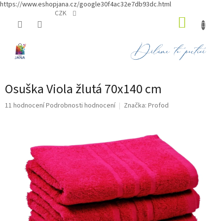
https://www.eshopjana.cz/google30f4ac32e7db93dc.html
Přejít
CZK
NÁKUP
na
obsah
KOŠÍK
Osuška Viola žlutá 70x140 cm
Průměrné
11 hodnocení
Podrobnosti hodnocení
Značka:
Profod
hodnocení
produktu
je
5,0
z
5
hvězdiček.