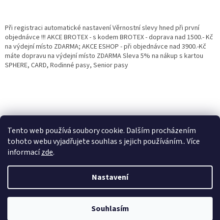
Při registraci automatické nastavení Věrnostní slevy hned při první
objednávce !!! AKCE BROTEX - s kodem BROTEX - doprava nad 1500.- Kč
na výdejní místo ZDARMA; AKCE ESHOP - při objednávce nad 3900.-Kč
máte dopravu na výdejní místo ZDARMA Sleva 5% na nákup s kartou
SPHERE, CARD, Rodinné pasy, Senior pasy
Tento web používá soubory cookie. Dalším procházením
tohoto webu vyjadřujete souhlas s jejich používáním.. Více
informací
zde
.
Vytvořil Shoptet
Věrnostní porgram: Již od první objednávky s registrací automaticky
Nastavení
nastavená Věrnostní sleva 3% - 10% na Všechny Vaše další nákupy. Čím
víc nakoupíte, tím větší slevu můžete získat. Vaše objednávky se sčítají.
Využít můžete i "Slevové kody" nebo DOPRAVU ZDARMA. Přejeme
Copyright 2026
Eshop Jana
. Všechna práva vyhrazena.
příjemný nákup u nás Jana Kotasová Komárková a kolektiv pracovníků
Souhlasím
Eshop JANA