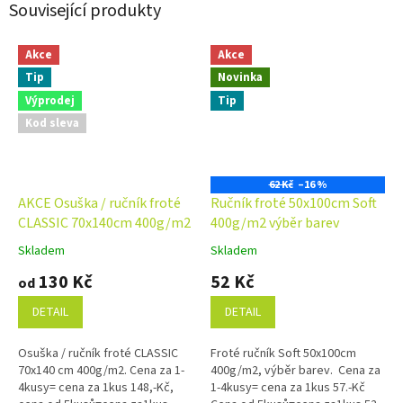
Související produkty
Akce
Akce
Tip
Novinka
Výprodej
Tip
Kod sleva
62 Kč
–16 %
AKCE Osuška / ručník froté
Ručník froté 50x100cm Soft
CLASSIC 70x140cm 400g/m2
400g/m2 výběr barev
Skladem
Skladem
Průměrné
Průměrné
hodnocení
hodnocení
130 Kč
52 Kč
od
produktu
produktu
je
je
DETAIL
DETAIL
4,9
4,9
z
z
Osuška / ručník froté CLASSIC
Froté ručník Soft 50x100cm
5
5
70x140 cm 400g/m2. Cena za 1-
400g/m2, výběr barev. Cena za
hvězdiček.
hvězdiček.
4kusy= cena za 1kus 148,-Kč,
1-4kusy= cena za 1kus 57.-Kč