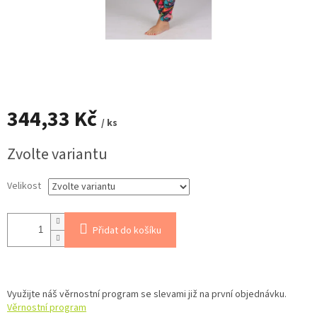
344,33 Kč
/ ks
Měrná
Zvolte variantu
cena:
Velikost
Přidat do košíku
Využijte náš věrnostní program se slevami již na první objednávku.
Věrnostní program