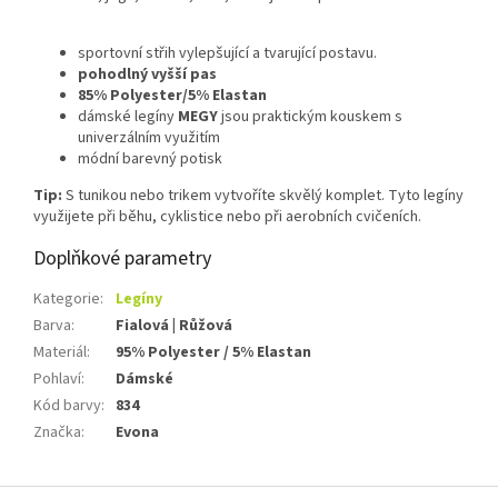
sportovní střih vylepšující a tvarující postavu.
pohodlný vyšší pas
85% Polyester/5% Elastan
dámské legíny
MEGY
jsou praktickým kouskem s
univerzálním využitím
módní barevný potisk
Tip:
S tunikou nebo trikem vytvoříte skvělý komplet. Tyto legíny
využijete při běhu, cyklistice nebo při aerobních cvičeních.
Doplňkové parametry
Kategorie
:
Legíny
Barva
:
Fialová | Růžová
Materiál
:
95% Polyester / 5% Elastan
Pohlaví
:
Dámské
Kód barvy
:
834
Značka
:
Evona
Z