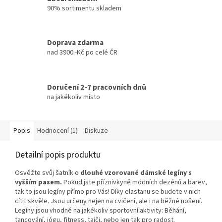
90% sortimentu skladem
Doprava zdarma
nad 3900.-Kč po celé ČR
Doručení 2-7 pracovních dnů
na jakékoliv místo
Popis
Hodnocení (1)
Diskuze
Detailní popis produktu
Osvěžte svůj šatník o
dlouhé vzorované
dámské legíny s
vyšším pasem.
Pokud jste příznivkyně módních dezénů a barev,
tak to jsou legíny přímo pro Vás! Díky elastanu se budete v nich
cítit skvěle. Jsou určeny nejen na cvičení, ale i na běžné nošení
.
Legíny jsou vhodné na jakékoliv sportovní aktivity: Běhání,
tancování, jógu, fitness, taiči, nebo jen tak pro radost.