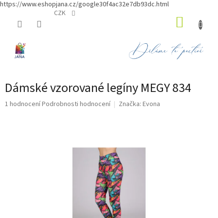
https://www.eshopjana.cz/google30f4ac32e7db93dc.html
Přejít
CZK
NÁKUP
na
obsah
KOŠÍK
Dámské vzorované legíny MEGY 834
Průměrné
1 hodnocení
Podrobnosti hodnocení
Značka:
Evona
hodnocení
produktu
je
5,0
z
5
hvězdiček.