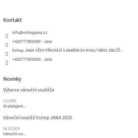
á
p
a
Kontakt
t
í
info
@
eshopjana.cz
+420777450360 - Jana
Eshop JANA VŽDY PŘICHÁZÍ S NABÍDKOU KVALITNÍHO ZBOŽÍ...
+420777450360 - Jana
Novinky
Výherce vánoční soutěže
1.2.2026
Gratulujem...
Vánoční soutěž Eshop JANA 2025
26.12.2025
Vánoční so...