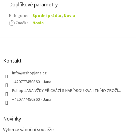
Doplňkové parametry
Kategorie
:
Spodní prádlo
,
Novia
?
Značka
:
Novia
Z
á
p
a
Kontakt
t
í
info
@
eshopjana.cz
+420777450360 - Jana
Eshop JANA VŽDY PŘICHÁZÍ S NABÍDKOU KVALITNÍHO ZBOŽÍ...
+420777450360 - Jana
Novinky
Výherce vánoční soutěže