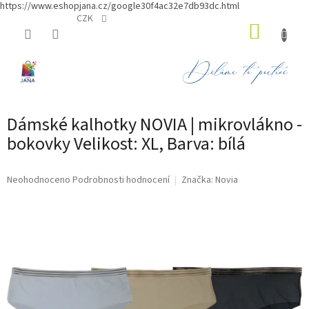
https://www.eshopjana.cz/google30f4ac32e7db93dc.html
Přejít
CZK
NÁKUP
na
obsah
KOŠÍK
Dámské kalhotky NOVIA | mikrovlákno -
bokovky Velikost: XL, Barva: bílá
Průměrné
Neohodnoceno
Podrobnosti hodnocení
Značka:
Novia
hodnocení
produktu
je
0,0
z
5
hvězdiček.