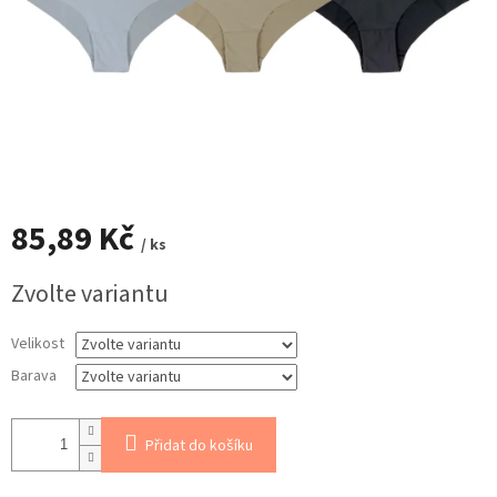
85,89 Kč
/ ks
Měrná
Zvolte variantu
cena:
Velikost
Barava
Přidat do košíku