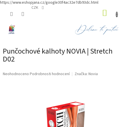
https://www.eshopjana.cz/google30f4ac32e7db93dc.html
Přejít
CZK
NÁKUP
na
obsah
KOŠÍK
Punčochové kalhoty NOVIA | Stretch
D02
Průměrné
Neohodnoceno
Podrobnosti hodnocení
Značka:
Novia
hodnocení
produktu
je
0,0
z
5
hvězdiček.