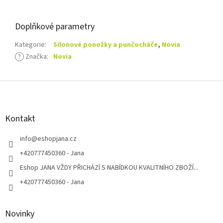
Doplňkové parametry
Kategorie
:
Silonové ponožky a punčocháče
,
Novia
?
Značka
:
Novia
Z
á
p
a
Kontakt
t
í
info
@
eshopjana.cz
+420777450360 - Jana
Eshop JANA VŽDY PŘICHÁZÍ S NABÍDKOU KVALITNÍHO ZBOŽÍ...
+420777450360 - Jana
Novinky