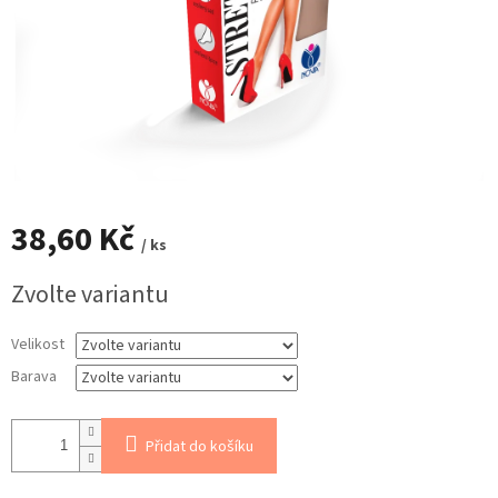
38,60 Kč
/ ks
Měrná
Zvolte variantu
cena:
Velikost
Barava
Přidat do košíku