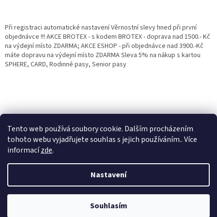
Při registraci automatické nastavení Věrnostní slevy hned při první
objednávce !!! AKCE BROTEX - s kodem BROTEX - doprava nad 1500.- Kč
na výdejní místo ZDARMA; AKCE ESHOP - při objednávce nad 3900.-Kč
máte dopravu na výdejní místo ZDARMA Sleva 5% na nákup s kartou
SPHERE, CARD, Rodinné pasy, Senior pasy
Tento web používá soubory cookie. Dalším procházením
tohoto webu vyjadřujete souhlas s jejich používáním.. Více
informací
zde
.
Vytvořil Shoptet
Věrnostní porgram: Již od první objednávky s registrací automaticky
Nastavení
nastavená Věrnostní sleva 3% - 10% na Všechny Vaše další nákupy. Čím
víc nakoupíte, tím větší slevu můžete získat. Vaše objednávky se sčítají.
Využít můžete i "Slevové kody" nebo DOPRAVU ZDARMA. Přejeme
Copyright 2026
Eshop Jana
. Všechna práva vyhrazena.
příjemný nákup u nás Jana Kotasová Komárková a kolektiv pracovníků
Souhlasím
Eshop JANA