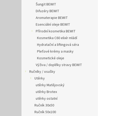
Šungit BEWIT
Difuzéry BEWIT
Aromaterapie BEWIT
Esenciální oleje BEWIT
Přírodní kosmetika BEWIT
Kosmetika C60 elixír mládí
Hydratační a liftingová séra
Pleťové krémy a masky
Kosmetické oleje
Výživa / doplňky stravy BEWIT
Ručníky / osušky
Utěrky
utěrky Matějovský
utěrky Brotex
utěrky ostatní
Ručník 30x50
Ručník 50x100