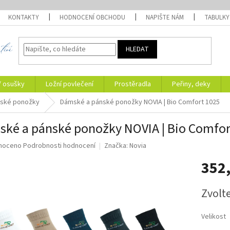
KONTAKTY
HODNOCENÍ OBCHODU
NAPIŠTE NÁM
TABULKY
HLEDAT
/ osušky
Ložní povlečení
Prostěradla
Peřiny, deky
ské ponožky
Dámské a pánské ponožky NOVIA | Bio Comfort 1025
ké a pánské ponožky NOVIA | Bio Comfor
né
noceno
Podrobnosti hodnocení
Značka:
Novia
ní
352
u
Měrná
Zvolt
cena:
ek.
Velikost