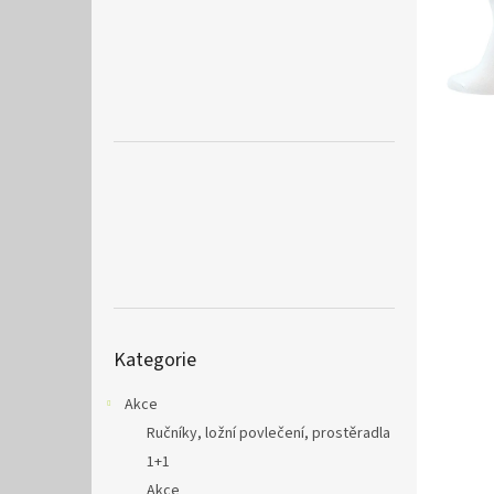
a
n
e
l
Přeskočit
Kategorie
kategorie
Akce
Ručníky, ložní povlečení, prostěradla
1+1
Akce