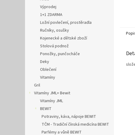
Výprodej
1+1 ZDARMA
Ložní povlečení, prostěradla
Ručníky, osušky
Popi
Kojenecké a dětské zboží
Stolová podnož
Det
Ponožky, punčocháče
Deky
slož
Oblečení
Vitamíny
Gril
Vitamíny JML+ Bewit
Vitamíny JML
BEWIT
Potraviny, káva, nápoje BEWIT
TČM - Tradiční čínská medicína BEWIT
Parfémy a vůně BEWIT