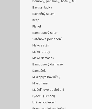
Domovy, penziony, hotely, MŠ
Bavlna hladká
Bavlněný satén
Krep
Flanel
Bambusový satén
Saténové povlečení
Mako satén
Mako jersey
Mako damašek
Bambusový damašek
Damašek
Mikroplyš bavlněný
Mikroflanel
Mušelínové povlečení
Lyocell (Tencel)
Lněné povlečení
Francouzské povlečení