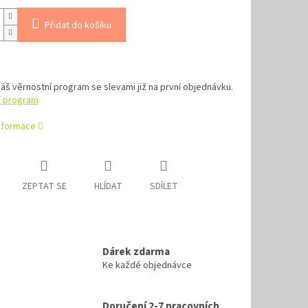
Přidat do košíku
náš věrnostní program se slevami již na první objednávku.
í program
informace
ZEPTAT SE
HLÍDAT
SDÍLET
Dárek zdarma
Ke každé objednávce
Doručení 2-7 pracovních