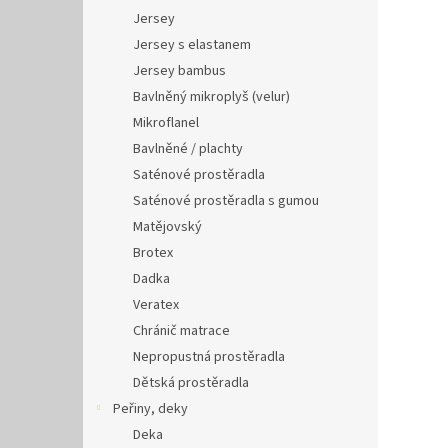
Jersey
Jersey s elastanem
Jersey bambus
Bavlněný mikroplyš (velur)
Mikroflanel
Bavlněné / plachty
Saténové prostěradla
Saténové prostěradla s gumou
Matějovský
Brotex
Dadka
Veratex
Chránič matrace
Nepropustná prostěradla
Dětská prostěradla
Peřiny, deky
Deka