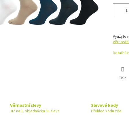
Využijte 
Věrnostn
Detailní 
TISK
Věrnostní slevy
Slevové kody
JIŽ na 1. objednávku % sleva
Přehled kodu zde