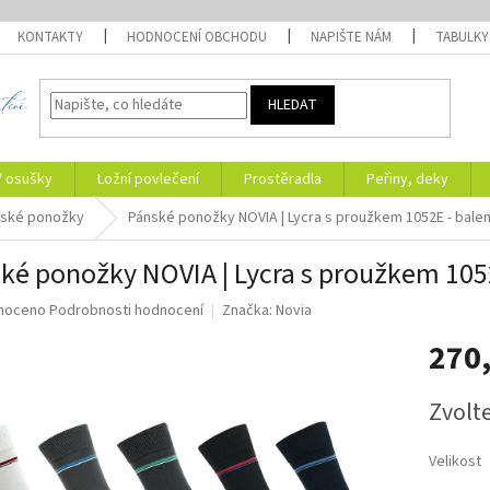
KONTAKTY
HODNOCENÍ OBCHODU
NAPIŠTE NÁM
TABULKY
HLEDAT
/ osušky
Ložní povlečení
Prostěradla
Peřiny, deky
ské ponožky
Pánské ponožky NOVIA | Lycra s proužkem 1052E - balen
ké ponožky NOVIA | Lycra s proužkem 1052
né
noceno
Podrobnosti hodnocení
Značka:
Novia
ní
270
u
Měrná
Zvolt
cena:
ek.
Velikost