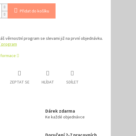
Přidat do košíku
náš věrnostní program se slevami již na první objednávku.
í program
informace
ZEPTAT SE
HLÍDAT
SDÍLET
Dárek zdarma
Ke každé objednávce
Doručení 2-7 pracovních