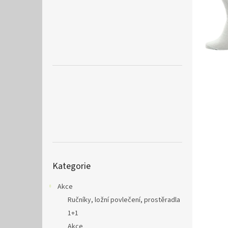
a
n
e
l
Přeskočit
Kategorie
kategorie
Akce
Ručníky, ložní povlečení, prostěradla
1+1
Akce