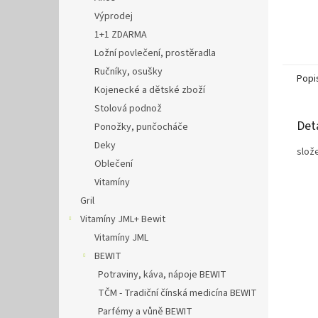
Výprodej
1+1 ZDARMA
Ložní povlečení, prostěradla
Ručníky, osušky
Popi
Kojenecké a dětské zboží
Stolová podnož
Det
Ponožky, punčocháče
Deky
slož
Oblečení
Vitamíny
Gril
Vitamíny JML+ Bewit
Vitamíny JML
BEWIT
Potraviny, káva, nápoje BEWIT
TČM - Tradiční čínská medicína BEWIT
Parfémy a vůně BEWIT