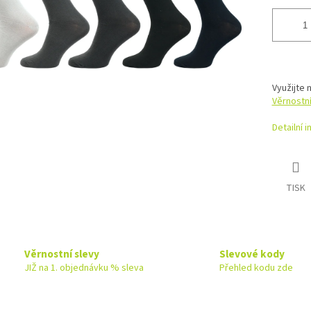
Využijte 
Věrnostn
Detailní 
TISK
Věrnostní slevy
Slevové kody
JIŽ na 1. objednávku % sleva
Přehled kodu zde