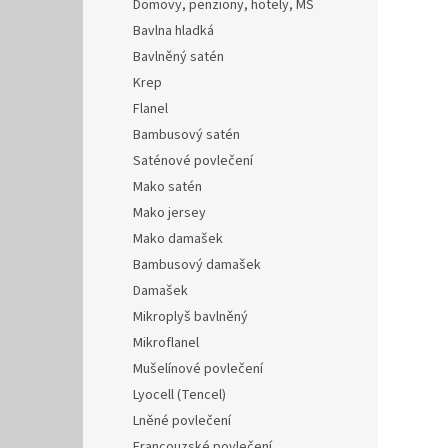
Domovy, penziony, hotely, MŠ
Bavlna hladká
Bavlněný satén
Krep
Flanel
Bambusový satén
Saténové povlečení
Mako satén
Mako jersey
Mako damašek
Bambusový damašek
Damašek
Mikroplyš bavlněný
Mikroflanel
Mušelínové povlečení
Lyocell (Tencel)
Lněné povlečení
Francouzské povlečení