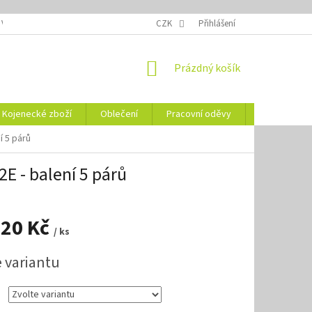
 VELIKOSTÍ
OZNAČENÍ DEN
NÁVODY NA ÚDRŽBU
CZK
Přihlášení
VYSVĚTLENÍ
NÁKUPNÍ
Prázdný košík
KOŠÍK
Kojenecké zboží
Oblečení
Pracovní oděvy
Vše pro HO
í 5 párů
E - balení 5 párů
,20 Kč
/ ks
e variantu