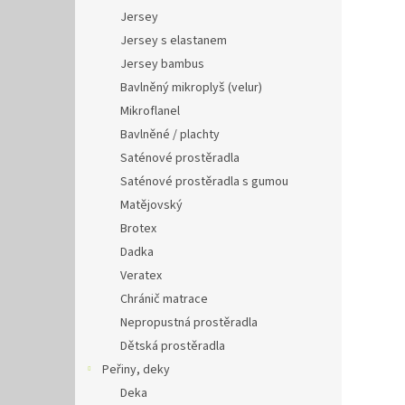
Jersey
Jersey s elastanem
Jersey bambus
Bavlněný mikroplyš (velur)
Mikroflanel
Bavlněné / plachty
Saténové prostěradla
Saténové prostěradla s gumou
Matějovský
Brotex
Dadka
Veratex
Chránič matrace
Nepropustná prostěradla
Dětská prostěradla
Peřiny, deky
Deka