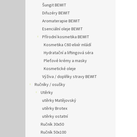
Šungit BEWIT
Difuzéry BEWIT
Aromaterapie BEWIT
Esenciální oleje BEWIT
Přírodní kosmetika BEWIT
Kosmetika C60 elixír mládí
Hydratační a liftingová séra
Pleťové krémy a masky
Kosmetické oleje
Výživa / doplňky stravy BEWIT
Ručníky / osušky
Utěrky
utěrky Matějovský
utěrky Brotex
utěrky ostatní
Ručník 30x50
Ručník 50x100