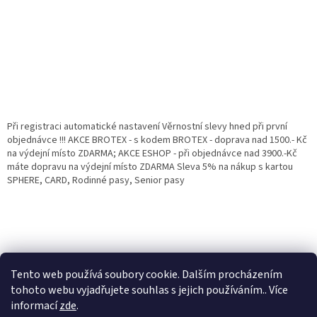
Při registraci automatické nastavení Věrnostní slevy hned při první
objednávce !!! AKCE BROTEX - s kodem BROTEX - doprava nad 1500.- Kč
na výdejní místo ZDARMA; AKCE ESHOP - při objednávce nad 3900.-Kč
máte dopravu na výdejní místo ZDARMA Sleva 5% na nákup s kartou
SPHERE, CARD, Rodinné pasy, Senior pasy
Tento web používá soubory cookie. Dalším procházením
tohoto webu vyjadřujete souhlas s jejich používáním.. Více
informací
zde
.