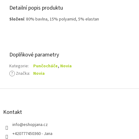
Detailní popis produktu
Složení
: 80% bavlna, 15% polyamid, 5% elastan
Doplňkové parametry
Kategorie
:
Punčocháče
,
Novia
?
Značka
:
Novia
Z
á
p
a
Kontakt
t
í
info
@
eshopjana.cz
+420777450360 - Jana