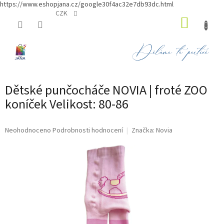
https://www.eshopjana.cz/google30f4ac32e7db93dc.html
Přejít
CZK
NÁKUP
na
obsah
KOŠÍK
Dětské punčocháče NOVIA | froté ZOO
koníček Velikost: 80-86
Průměrné
Neohodnoceno
Podrobnosti hodnocení
Značka:
Novia
hodnocení
produktu
je
0,0
z
5
hvězdiček.