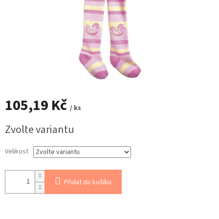
105,19 Kč
/ ks
Měrná
Zvolte variantu
cena:
Velikost
Přidat do košíku