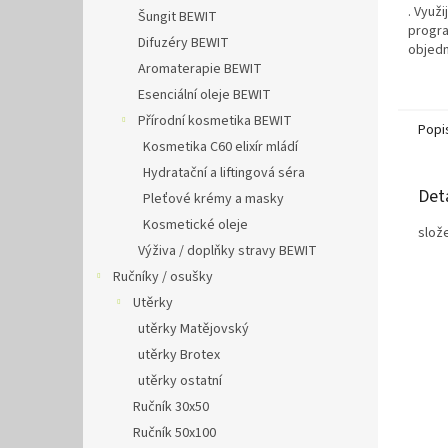
. Využi
Šungit BEWIT
progra
Difuzéry BEWIT
objedn
Aromaterapie BEWIT
Esenciální oleje BEWIT
Přírodní kosmetika BEWIT
Popi
Kosmetika C60 elixír mládí
Hydratační a liftingová séra
Det
Pleťové krémy a masky
Kosmetické oleje
slož
Výživa / doplňky stravy BEWIT
Ručníky / osušky
Utěrky
utěrky Matějovský
utěrky Brotex
utěrky ostatní
Ručník 30x50
Ručník 50x100