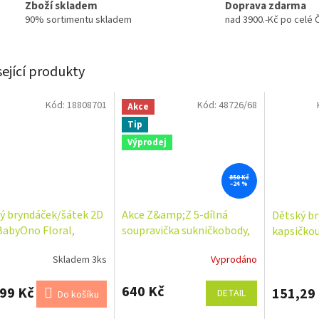
Zboží skladem
Doprava zdarma
90% sortimentu skladem
nad 3900.-Kč po celé 
sející produkty
Kód:
18808701
Kód:
48726/68
Akce
Tip
Výprodej
850 Kč
–24 %
ý bryndáček/šátek 2D
Akce Z&amp;Z 5-dílná
Dětský br
BabyOno Floral,
soupravička sukničkobody,
kapsičkou
mátová
punčochy, čepička, čelenka,
Skladem 3ks
Vyprodáno
botičky - růžová
640 Kč
99 Kč
151,29
DETAIL
Do košíku