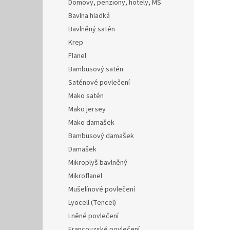
Domovy, penziony, hotely, MŠ
Bavlna hladká
Bavlněný satén
Krep
Flanel
Bambusový satén
Saténové povlečení
Mako satén
Mako jersey
Mako damašek
Bambusový damašek
Damašek
Mikroplyš bavlněný
Mikroflanel
Mušelínové povlečení
Lyocell (Tencel)
Lněné povlečení
Francouzské povlečení