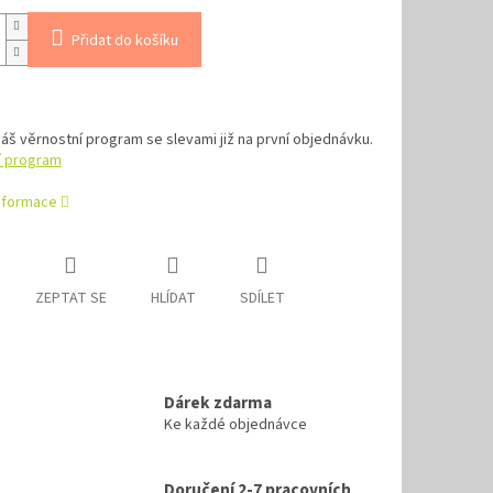
Přidat do košíku
náš věrnostní program se slevami již na první objednávku.
í program
informace
ZEPTAT SE
HLÍDAT
SDÍLET
Dárek zdarma
Ke každé objednávce
Doručení 2-7 pracovních