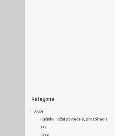
a
n
e
l
Přeskočit
Kategorie
kategorie
Akce
Ručníky, ložní povlečení, prostěradla
1+1
Akce