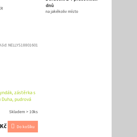
dnů
ČR
na jakékoliv místo
Kód:
NELLYS18801601
yndák, zástěrka s
 Duha, pudrová
Skladem > 10ks
 Kč
Do košíku