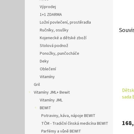
Výprodej
1+1 ZDARMA
Ložní povlečení, prostěradla
Souvi
Ručníky, osušky
Kojenecké a dětské zboží
Stolová podnož
Ponožky, punčocháče
Deky
Oblečení
Vitamíny
Gril
Dětsk
Vitamíny JML+ Bewit
sada 
Vitamíny JML
lila/
BEWIT
Potraviny, káva, nápoje BEWIT
168,
TČM - Tradiční čínská medicína BEWIT
Parfémy a vůně BEWIT