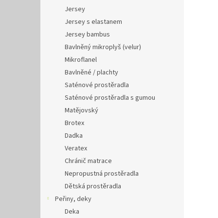
Jersey
Jersey s elastanem
Jersey bambus
Bavlněný mikroplyš (velur)
Mikroflanel
Bavlněné / plachty
Saténové prostěradla
Saténové prostěradla s gumou
Matějovský
Brotex
Dadka
Veratex
Chránič matrace
Nepropustná prostěradla
Dětská prostěradla
Peřiny, deky
Deka