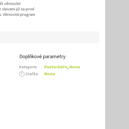
náš věrnostní
slevami již na první
. Věrnostní program
Doplňkové parametry
Kategorie
:
Punčocháče
,
Novia
?
Značka
:
Novia