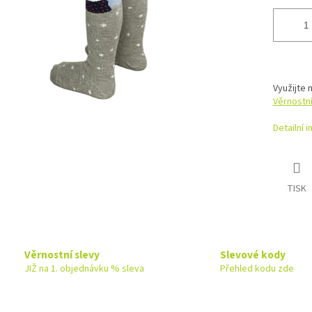
Využijte 
Věrnostn
Detailní 
TISK
Věrnostní slevy
Slevové kody
JIŽ na 1. objednávku % sleva
Přehled kodu zde