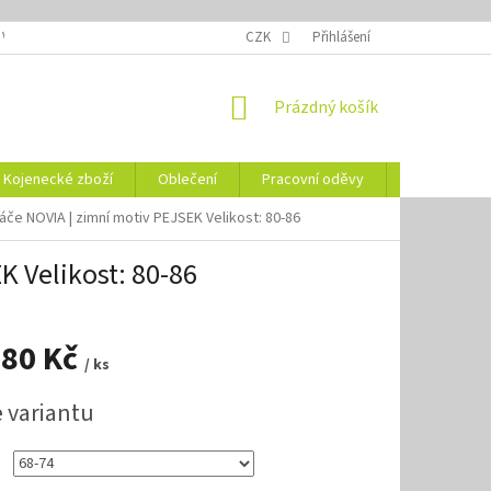
 VELIKOSTÍ
OZNAČENÍ DEN
NÁVODY NA ÚDRŽBU
CZK
Přihlášení
VYSVĚTLENÍ
NÁKUPNÍ
Prázdný košík
KOŠÍK
Kojenecké zboží
Oblečení
Pracovní oděvy
Vše pro HO
če NOVIA | zimní motiv PEJSEK Velikost: 80-86
 Velikost: 80-86
,80 Kč
/ ks
e variantu