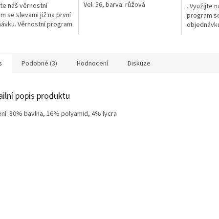
Vel. 56, barva: růžová
jte náš věrnostní
. Využijte 
m se slevami již na první
program se 
ávku. Věrnostní program
objednávku
s
Podobné (3)
Hodnocení
Diskuze
ailní popis produktu
ení: 80% bavlna, 16% polyamid, 4% lycra