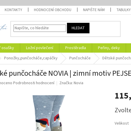
KONTAKTY
HODNOCENÍ OBCHODU
NAPIŠTE NÁM
TABULKY
HLEDAT
/ osušky
Ložní povlečení
Prostěradla
Peřiny, deky
Ponožky,punčocháče,capáčky
Punčocháče
Dětské punčochá
ké punčocháče NOVIA | zimní motiv PEJSEK
né
noceno
Podrobnosti hodnocení
Značka:
Novia
ní
115
u
Měrná
Zvolt
cena:
ek.
Velikost