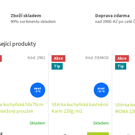
Zboží skladem
Doprava zdarma
90% sortimentu skladem
nad 3900.-Kč po celé 
sející produkty
Kód:
2982
Kód:
59/MOD
Akce
Akce
Tip
Tip
69 Kč
37 Kč
–5 %
–13 %
a kuchyňská 50x70cm
Utěrka kuchyňská bavlněná
Utěrka k
béžový proužek
Karin 220g/m2
MONA 22
/m2
Skladem
Skladem
Průměrné
Průměrné
hodnocení
hodnocení