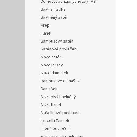
Domovy, penziony, hotely, MŠ
Bavlna hladká
Bavlněný satén
Krep
Flanel
Bambusový satén
Saténové povlečení
Mako satén
Mako jersey
Mako damašek
Bambusový damašek
Damašek
Mikroplyš bavlněný
Mikroflanel
Mušelínové povlečení
Lyocell (Tencel)
Lněné povlečení
Francouzské povlečení