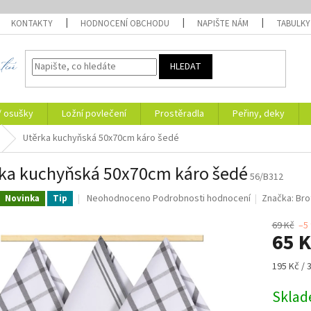
KONTAKTY
HODNOCENÍ OBCHODU
NAPIŠTE NÁM
TABULKY
HLEDAT
/ osušky
Ložní povlečení
Prostěradla
Peřiny, deky
Utěrka kuchyňská 50x70cm káro šedé
ka kuchyňská 50x70cm káro šedé
56/B312
Průměrné
Neohodnoceno
Podrobnosti hodnocení
Značka:
Bro
Novinka
Tip
hodnocení
produktu
69 Kč
–5
65 
je
0,0
z
Měrná
195 Kč / 
5
cena:
hvězdiček.
Skla