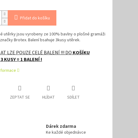
Přidat do košíku
é utěrky jsou vyrobeny ze 100% bavlny o plošné gramáži
načky Brotex. Balení bsahuje 3kusy utěrek.
T LZE POUZE CELÉ BALENÍ !!! DO
KOŠÍKU
3 KUSY = 1 BALENÍ !
informace
ZEPTAT SE
HLÍDAT
SDÍLET
Dárek zdarma
Ke každé objednávce