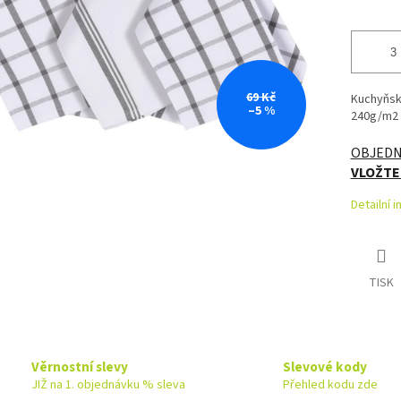
69 Kč
Kuchyňsk
–5 %
240g/m2 z
OBJEDNA
VLOŽTE 
Detailní 
TISK
Věrnostní slevy
Slevové kody
JIŽ na 1. objednávku % sleva
Přehled kodu zde