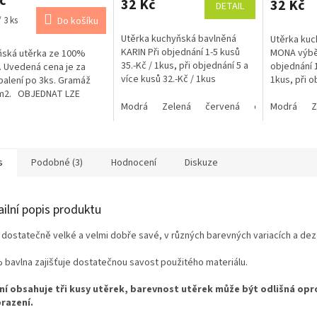
č
produktu
produktu
32 Kč
32 Kč
DETAIL
je
je
 3 ks
Do košíku
5,0
4,9
Utěrka kuchyňská bavlněná
Utěrka kuc
z
z
KARIN Při objednání 1-5 kusů
MONA výběr
ňská utěrka ze 100%
5
5
35.-Kč / 1kus, při objednání 5 a
objednání 1
. Uvedená cena je za
hvězdiček.
hvězdiček.
více kusů 32.-Kč / 1kus
1kus, při o
balení po 3ks. Gramáž
kusů 37.-K
m2. OBJEDNAT LZE
Modrá
Zelená
červená
oranžová
náš věrnost
Modrá
žl
Z
CELÉ BALENÍ !!!
ÍKU VLOŽTE 3 KUSY = 1
 !
s
Podobné (3)
Hodnocení
Diskuze
ailní popis produktu
 dostatečně velké a velmi dobře savé, v různých barevných variacích a de
 bavlna zajišťuje dostatečnou savost použitého materiálu.
ní obsahuje tři kusy utěrek, barevnost utěrek může být odlišná opr
razení.