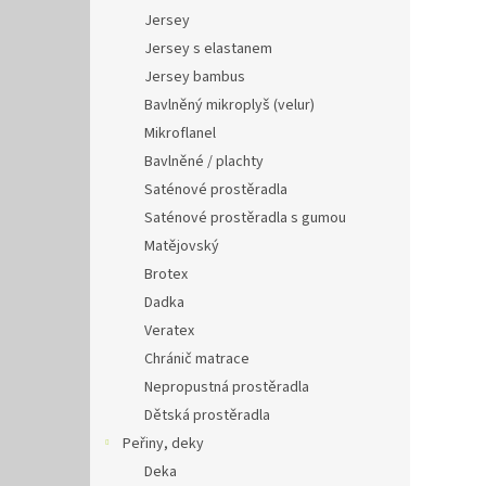
Jersey
Jersey s elastanem
Jersey bambus
Bavlněný mikroplyš (velur)
Mikroflanel
Bavlněné / plachty
Saténové prostěradla
Saténové prostěradla s gumou
Matějovský
Brotex
Dadka
Veratex
Chránič matrace
Nepropustná prostěradla
Dětská prostěradla
Peřiny, deky
Deka