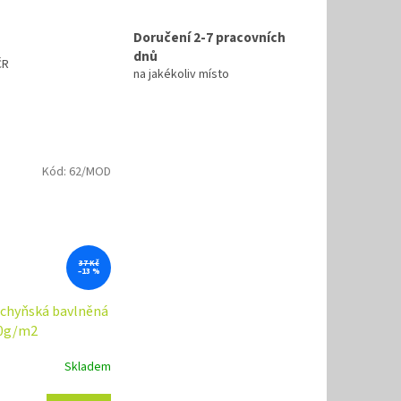
Doručení 2-7 pracovních
dnů
ČR
na jakékoliv místo
Kód:
62/MOD
37 Kč
–13 %
uchyňská bavlněná
0g/m2
Skladem