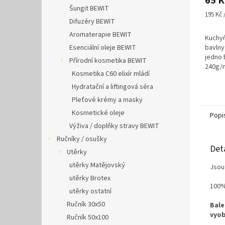
65 K
Šungit BEWIT
Měrná
195 Kč /
Difuzéry BEWIT
cena:
Aromaterapie BEWIT
Kuchy
Esenciální oleje BEWIT
bavlny
jedno 
Přírodní kosmetika BEWIT
240g/
Kosmetika C60 elixír mládí
POUZE 
DO KOŠ
Hydratační a liftingová séra
BALENÍ
Pleťové krémy a masky
Kosmetické oleje
Popi
Výživa / doplňky stravy BEWIT
Ručníky / osušky
Det
Utěrky
utěrky Matějovský
Jsou
utěrky Brotex
100%
utěrky ostatní
Ručník 30x50
Bale
vyob
Ručník 50x100