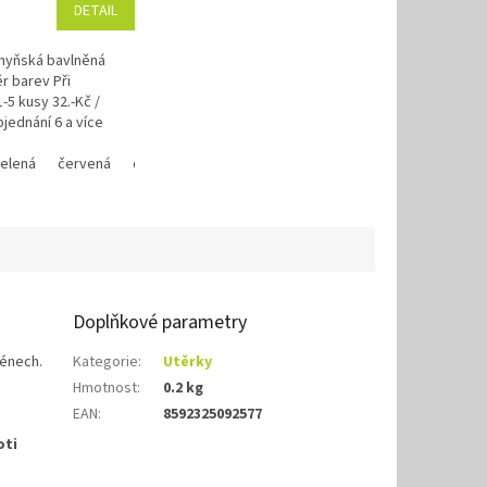
DETAIL
hyňská bavlněná
 barev Při
-5 kusy 32.-Kč /
bjednání 6 a více
č / 1kus Využijte
ní program se...
utá
elená
mix
červená
oranžová
žlutá
mix barev
Doplňkové parametry
zénech.
Kategorie
:
Utěrky
Hmotnost
:
0.2 kg
EAN
:
8592325092577
oti