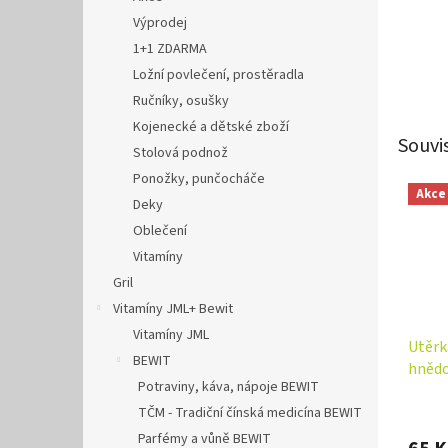
Výprodej
1+1 ZDARMA
Ložní povlečení, prostěradla
Ručníky, osušky
Kojenecké a dětské zboží
Souvi
Stolová podnož
Ponožky, punčocháče
Akce
Deky
Oblečení
Vitamíny
Gril
Vitamíny JML+ Bewit
Vitamíny JML
Utěrk
BEWIT
hnědo
Potraviny, káva, nápoje BEWIT
240g
TČM - Tradiční čínská medicína BEWIT
Parfémy a vůně BEWIT