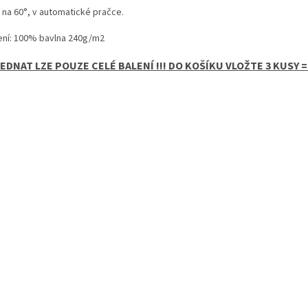
 na 60°, v automatické pračce.
ení: 100% bavlna 240g/m2
EDNAT LZE POUZE CELÉ BALENÍ !!! DO KOŠÍKU VLOŽTE 3 KUSY =