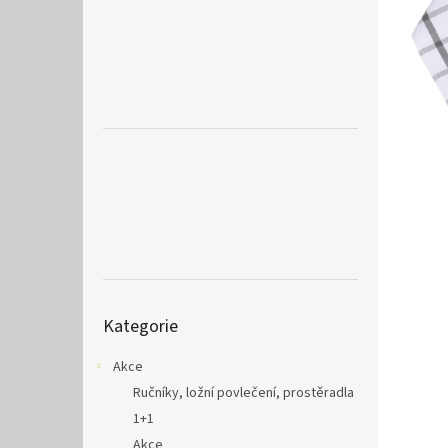
a
n
e
l
Přeskočit
Kategorie
kategorie
Akce
Ručníky, ložní povlečení, prostěradla
1+1
Akce