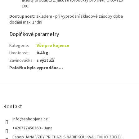
atesty produktů 1. jakosti (produkty pro děti) OKO-TEX
100.
Dostupnost:
skladem - při vyprodání skladové zásoby doba
dodání max. 14dní
Doplňkové parametry
Kategorie
:
Vše pro kojence
Hmotnost
:
0.4 kg
Zavinovačka
:
s výztuží
Položka byla vyprodána…
Z
á
p
a
Kontakt
t
í
info
@
eshopjana.cz
+420777450360 - Jana
Eshop JANA VŽDY PŘICHÁZÍ S NABÍDKOU KVALITNÍHO ZBOŽÍ...