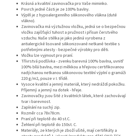
Krásná a kvalitní zavinovačka pro Vaše miminko.
Povrch jedné části je ze 100% bavlny.
Výplň je z hypoalergenního silikonového vlákna (duté
vlákno).
Zavinovačka má výztužnou vložku, jedná se o bezpečnou
vložku zajišťující tuhost a pružnost i přísun čerstvého
vzduchu. Naše stélka je jako jediná vyrobena z
antialergické lisované silikonizované netkané textilie s
potřebnými atesty - bezpečné výrobky pro děti.
Vložku lze vyjmout pro praní.
Třívrstvá podšívka - zvenku barevná 100% bavlna, uvnitř
100% bílá bavlna, mezi měkkou a hřejivou certifikovanou
nadýchanou netkanou silikonovou textilní výplní o gramáži
220 g/m2, pouze v I. třídě.
Vysoce kvalitní a jemný materiál, který nedráždí pokožku.
Příjemný a jemný na dotek - hřeje.
Zavinovačky jsou šité z kvalitních látek, které zachovávají
tvar i barevnost.
Zapínání na suchý zip.
Rozměr cca 78x78cm.
Praní při teplotě do 40 st.C.
Žehlení při teplotě do 150st. C.
Materiály, ze kterých je zboží ušité, mají certifikáty a