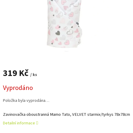
319 Kč
/ ks
Měrná
Vyprodáno
cena:
Položka byla vyprodána…
Zavinovačka oboustranná Mamo Tato, VELVET starmix/tyrkys 78x78cm
Detailní informace