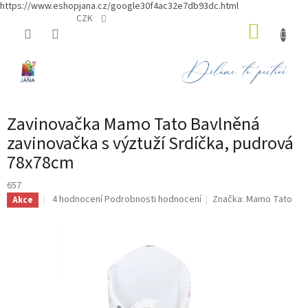
https://www.eshopjana.cz/google30f4ac32e7db93dc.html
Přejít
CZK
NÁKUP
na
obsah
KOŠÍK
Zavinovačka Mamo Tato Bavlněná
zavinovačka s výztuží Srdíčka, pudrová
78x78cm
657
Průměrné
4 hodnocení
Podrobnosti hodnocení
Značka:
Mamo Tato
Akce
hodnocení
produktu
je
5,0
z
5
hvězdiček.