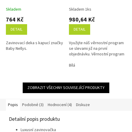
v aleji - zelená
Baby Nellys 75x75cm, bílá
Skladem
Skladem 1ks
764 Kč
980,64 Kč
DETAIL
DETAIL
Zavinovací deka s kapucí značky
Využijte náš věrnostní program
Baby Nellys.
se slevami již na první
objednávku. Věrnostní program
Bílá
ZOBRAZIT VŠECHNY SOUVISEJÍCÍ PRODUKTY
Popis
Podobné (3)
Hodnocení (4)
Diskuze
Detailní popis produktu
Luxusní zavinovačka