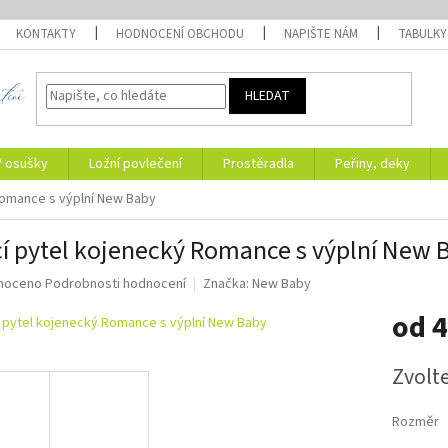
KONTAKTY
HODNOCENÍ OBCHODU
NAPIŠTE NÁM
TABULKY
HLEDAT
/ osušky
Ložní povlečení
Prostěradla
Peřiny, deky
Romance s výplní New Baby
í pytel kojenecký Romance s výplní New 
né
noceno
Podrobnosti hodnocení
Značka:
New Baby
ní
od
4
u
Měrná
Zvolt
cena:
ek.
Rozměr