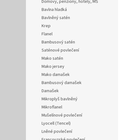
Domovy, penziony, hotely, MŠ
Bavlna hladká
Bavlněný satén
Krep
Flanel
Bambusový satén
Saténové povlečení
Mako satén
Mako jersey
Mako damašek
Bambusový damašek
Damašek
Mikroplyš bavlněný
Mikroflanel
Mušelínové povlečení
Lyocell (Tencel)
Lněné povlečení
Francouzské povlečení