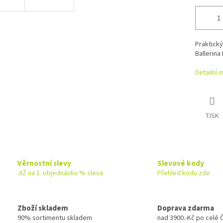
Praktický
Ballerina
Detailní 
TISK
Věrnostní slevy
Slevové kody
JIŽ na 1. objednávku % sleva
Přehled kodu zde
Zboží skladem
Doprava zdarma
90% sortimentu skladem
nad 3900.-Kč po celé 