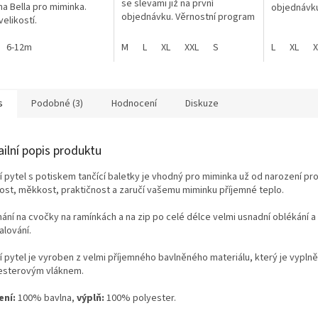
se slevami již na první
ina Bella pro miminka.
objednávku
objednávku. Věrnostní program
velikostí.
6-12m
M
L
XL
XXL
S
L
XL
X
s
Podobné (3)
Hodnocení
Diskuze
ailní popis produktu
í pytel s potiskem tančící baletky je vhodný pro miminka už od narození pr
ost, měkkost, praktičnost a zaručí vašemu miminku příjemné teplo.
nání na cvočky na ramínkách a na zip po celé délce velmi usnadní oblékání a
alování.
í pytel je vyroben z velmi příjemného bavlněného materiálu, který je vypln
esterovým vláknem.
ení:
100% bavlna,
výplň:
100% polyester.