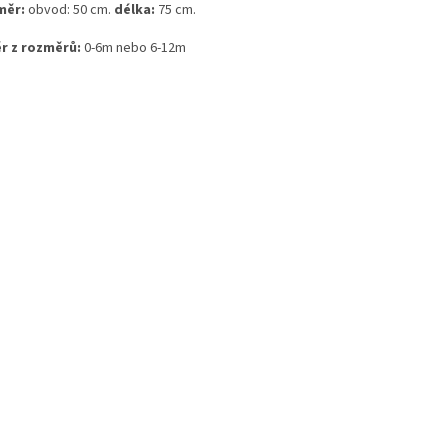
měr:
obvod: 50 cm.
délka:
75 cm.
r z rozměrů:
0-6m nebo 6-12m