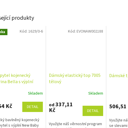
sející produkty
Kód:
1629/0-6
Kód:
EVONAW002188
nka
 pytel kojenecký
Dámský elastický top 7005
Dámské t
ina Bella s výplní
tělový
Baby
Skladem
Skladem
337,11
od
54 Kč
506,51
DETAIL
Kč
DETAIL
cký bavlněný kojenecký
Využijte n
Využijte náš věrnostní program
pytel s výplní New Baby
se slevami 