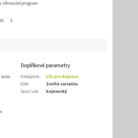
. Věrnostní program
XL
S
Doplňkové parametry
o svou
Kategorie
:
Vše pro kojence
EAN
:
Zvolte variantu
Spací vak
:
kojenecký
ěn