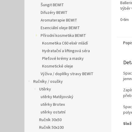
Baller
Šungit BEWIT
Výběr 
Difuzéry BEWIT
0-6m
Aromaterapie BEWIT
Esenciální oleje BEWIT
Přírodní kosmetika BEWIT
Popi
Kosmetika C60 elixír mládí
Hydratační a liftingová séra
Pleťové krémy a masky
Det
Kosmetické oleje
Spac
Výživa / doplňky stravy BEWIT
jemn
Ručníky / osušky
Utěrky
Zapí
přeb
utěrky Matějovský
utěrky Brotex
Spac
utěrky ostatní
poly
Ručník 30x50
Slož
Ručník 50x100