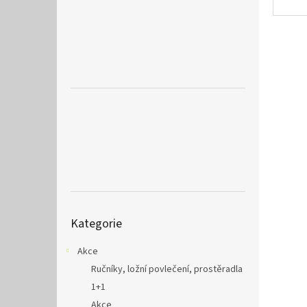
a
n
e
l
Přeskočit
Kategorie
kategorie
Akce
Ručníky, ložní povlečení, prostěradla
1+1
Akce