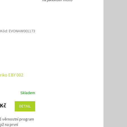
na jakékoliv místo
Kód:
EVONAW001173
riko EBY 002
Skladem
 Kč
DETAIL
áš věrnostní program
již na první