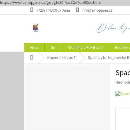
https://www.eshopjana.cz/google30f4ac32e7db93dc.html
Přejít
+420777450360 - Jana
info@eshopjana.cz
na
obsah
Akce
Gril
Vitamíny JML+ Bewit
Ručníky 
Domů
Kojenecké zboží
Spací pytel kojenecký 
P
Spac
o
s
Průměr
Neohod
t
hodnoce
r
produkt
a
je
n
0,0
z
n
5
í
hvězdič
p