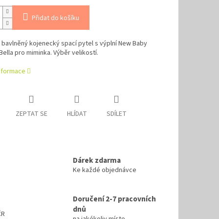
Přidat do košíku
 bavlněný kojenecký spací pytel s výplní New Baby
 Bella pro miminka. Výběr velikostí.
informace
ZEPTAT SE
HLÍDAT
SDÍLET
Dárek zdarma
Ke každé objednávce
Doručení 2-7 pracovních
dnů
ČR