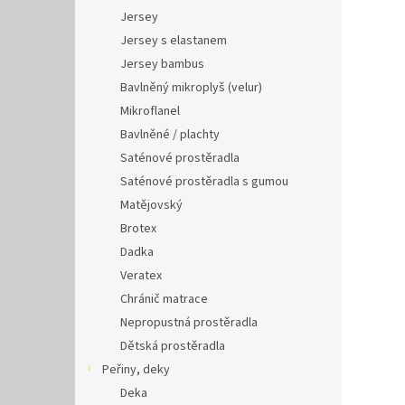
Jersey
Jersey s elastanem
Jersey bambus
Bavlněný mikroplyš (velur)
Mikroflanel
Bavlněné / plachty
Saténové prostěradla
Saténové prostěradla s gumou
Matějovský
Brotex
Dadka
Veratex
Chránič matrace
Nepropustná prostěradla
Dětská prostěradla
Peřiny, deky
Deka