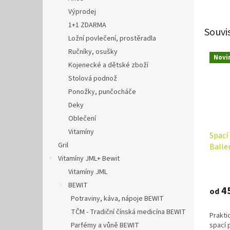
Výprodej
1+1 ZDARMA
Souvi
Ložní povlečení, prostěradla
Ručníky, osušky
Novi
Kojenecké a dětské zboží
Stolová podnož
Ponožky, punčocháče
Deky
Oblečení
Vitamíny
Spací
Gril
Baller
New 
Vitamíny JML+ Bewit
Vitamíny JML
BEWIT
4
od
Potraviny, káva, nápoje BEWIT
TČM - Tradiční čínská medicína BEWIT
Prakti
Parfémy a vůně BEWIT
spací 