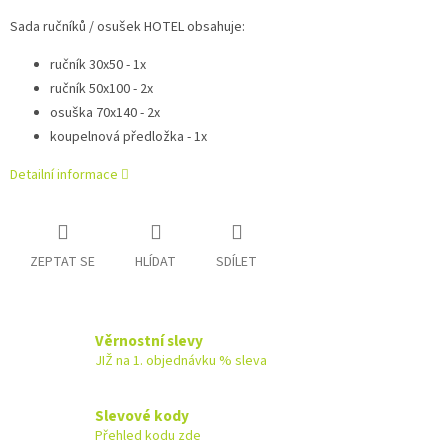
Sada ručníků / osušek HOTEL obsahuje:
ručník 30x50 - 1x
ručník 50x100 - 2x
osuška 70x140 - 2x
koupelnová předložka - 1x
Detailní informace
ZEPTAT SE
HLÍDAT
SDÍLET
Věrnostní slevy
JIŽ na 1. objednávku % sleva
Slevové kody
Přehled kodu zde