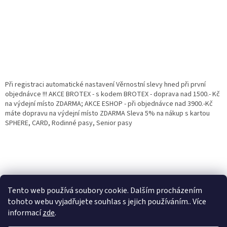
Při registraci automatické nastavení Věrnostní slevy hned při první
objednávce !!! AKCE BROTEX - s kodem BROTEX - doprava nad 1500.- Kč
na výdejní místo ZDARMA; AKCE ESHOP - při objednávce nad 3900.-Kč
máte dopravu na výdejní místo ZDARMA Sleva 5% na nákup s kartou
SPHERE, CARD, Rodinné pasy, Senior pasy
Tento web používá soubory cookie. Dalším procházením
tohoto webu vyjadřujete souhlas s jejich používáním.. Více
informací
zde
.