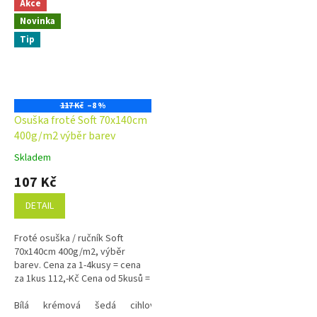
Akce
Novinka
Tip
117 Kč
–8 %
Osuška froté Soft 70x140cm
400g/m2 výběr barev
Skladem
Průměrné
hodnocení
107 Kč
produktu
je
DETAIL
5,0
z
Froté osuška / ručník Soft
5
70x140cm 400g/m2, výběr
hvězdiček.
barev. Cena za 1-4kusy = cena
za 1kus 112,-Kč Cena od 5kusů =
cena za1kus 107,-Kč Využijte
náš věrnostní...
Bílá
krémová
šedá
cihlová
královská modrá
olivově zelen