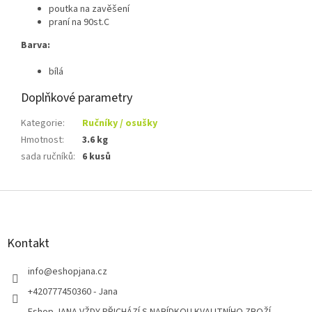
poutka na zavěšení
praní na 90st.C
Barva:
bílá
Doplňkové parametry
Kategorie
:
Ručníky / osušky
Hmotnost
:
3.6 kg
sada ručníků
:
6 kusů
Z
á
p
a
Kontakt
t
í
info
@
eshopjana.cz
+420777450360 - Jana
Eshop JANA VŽDY PŘICHÁZÍ S NABÍDKOU KVALITNÍHO ZBOŽÍ...