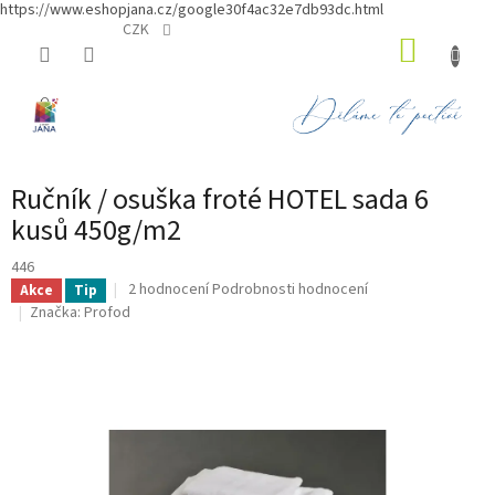
https://www.eshopjana.cz/google30f4ac32e7db93dc.html
Přejít
CZK
NÁKUP
na
obsah
KOŠÍK
Ručník / osuška froté HOTEL sada 6
kusů 450g/m2
446
Průměrné
2 hodnocení
Podrobnosti hodnocení
Akce
Tip
hodnocení
Značka:
Profod
produktu
je
5,0
z
5
hvězdiček.