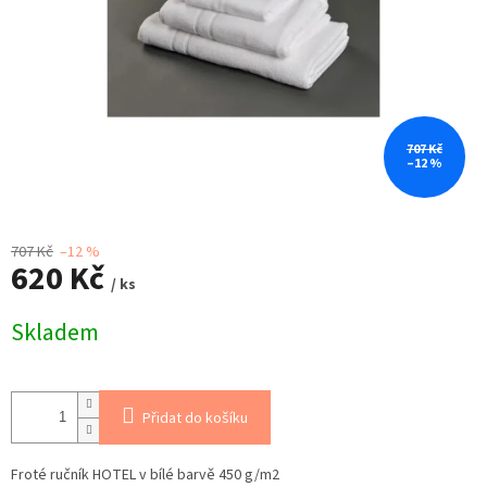
707 Kč
–12 %
707 Kč
–12 %
620 Kč
/ ks
Měrná
Skladem
cena:
Přidat do košíku
Froté ručník HOTEL v bílé barvě 450 g/m2