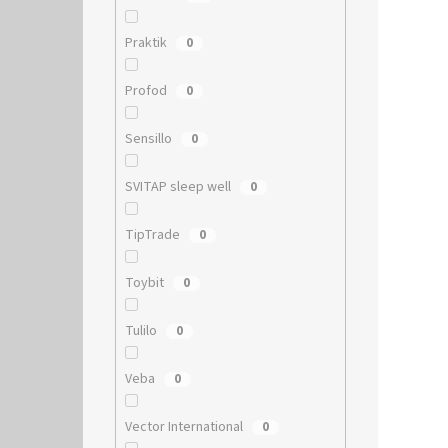
Praktik
0
Profod
0
Sensillo
0
SVITAP sleep well
0
TipTrade
0
Toybit
0
Tulilo
0
Veba
0
Vector International
0