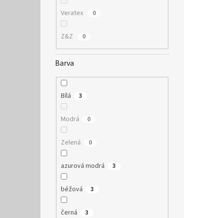
Veratex
0
Z&Z
0
Barva
Bílá
3
Modrá
0
Zelená
0
azurová modrá
3
béžová
3
černá
3