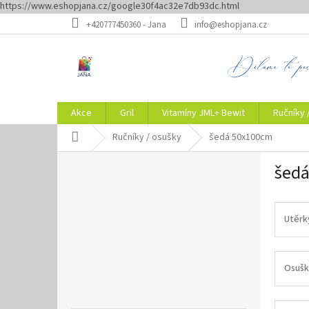
https://www.eshopjana.cz/google30f4ac32e7db93dc.html
Přejít
+420777450360 - Jana
info@eshopjana.cz
na
obsah
Akce
Gril
Vitamíny JML+ Bewit
Ručníky 
Domů
Ručníky / osušky
šedá 50x100cm
P
šed
o
s
t
r
Utěrk
a
n
n
Osušk
í
p