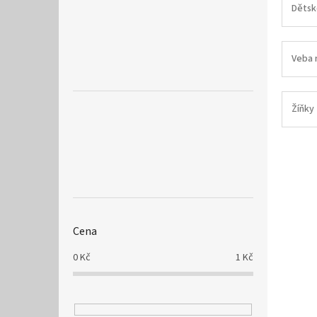
a
Dětsk
n
e
l
Veba 
Žíňky
Cena
0
Kč
1
Kč