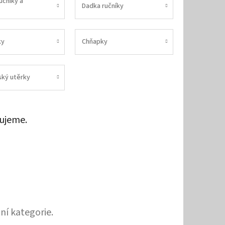
učníky a
Dadka ručníky
ky
Chňapky
ský utěrky
ujeme.
ní kategorie.