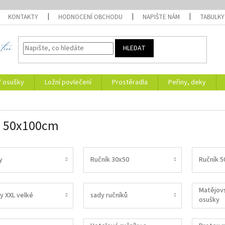
KONTAKTY
HODNOCENÍ OBCHODU
NAPIŠTE NÁM
TABULKY
HLEDAT
/ osušky
Ložní povlečení
Prostěradla
Peřiny, deky
á 50x100cm
y
Ručník 30x50
Ručník 5
Matějovs
y XXL velké
sady ručníků
osušky