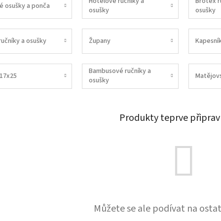
Hotelové ručníky a
Brotex r
é osušky a ponča
osušky
osušky
ručníky a osušky
Župany
Kapesní
Bambusové ručníky a
 17x25
Matějov
osušky
Produkty teprve připrav
Můžete se ale podívat na ostat