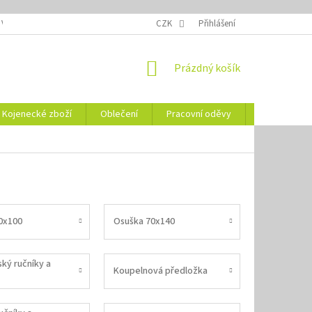
 VELIKOSTÍ
OZNAČENÍ DEN
NÁVODY NA ÚDRŽBU
CZK
Přihlášení
VYSVĚTLENÍ
NÁKUPNÍ
Prázdný košík
KOŠÍK
Kojenecké zboží
Oblečení
Pracovní oděvy
Vše pro HO
0x100
Osuška 70x140
ký ručníky a
Koupelnová předložka