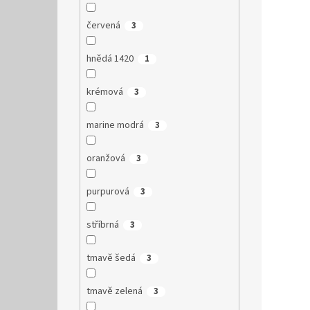
červená
3
hnědá 1420
1
krémová
3
marine modrá
3
oranžová
3
purpurová
3
stříbrná
3
tmavě šedá
3
tmavě zelená
3