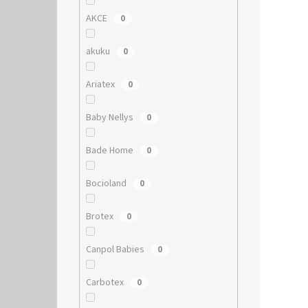
AKCE
0
akuku
0
Ariatex
0
Baby Nellys
0
Bade Home
0
Bocioland
0
Brotex
0
Canpol Babies
0
Carbotex
0