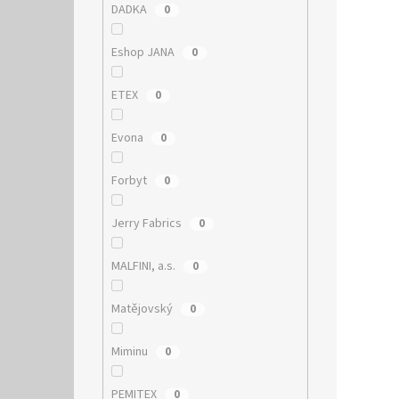
DADKA
0
Eshop JANA
0
ETEX
0
Evona
0
Forbyt
0
Jerry Fabrics
0
MALFINI, a.s.
0
Matějovský
0
Miminu
0
PEMITEX
0