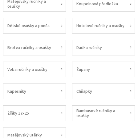
Matějovský ručníky a
Koupelnová předložka
osušky
Dětské osušky a ponča
Hotelové ručníky a osušky
Brotex ručníky a osušky
Dadka ručníky
Veba ručníky a osušky
Župany
Kapesníky
Chňapky
Bambusové ručníky a
Žíňky 17x25
osušky
Matějovský utěrky