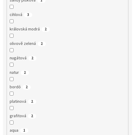
sandy písková
1
cihlová
3
královská modrá
2
olivově zelená
2
nugátová
2
natur
2
bordó
2
platinová
2
grafitová
2
aqua
1