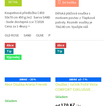
DETAIL
Do košíku
Koupelnová předložka C450
Dětská plážová osuška s
50x70 cm 450 g/m2 barva SAND
motivem postav z Tlapkové
- bude dostupná cca 7/2026
patroly. Rozměr osušky je
Cena za 1-4kusy =
70x140 cm. Využijte náš
podmnožstevní příplatek + 5.-
věrnostní program se slevami
Kč ...
OLD ROSE
SAND
OLIVE
PLUM
STEEL
CHAMPAGNE
Modrá
již na první objednávku.
Věrnostní program
Akce
Akce
Tip
Tip
Výprodej
299 Kč
–20 %
183 Kč
až
–7 %
Akce Osuška Ariela Friends
Osuška / ručník froté Viola
COMFORT EXKLUSIVE
70x140 cm 500 g/m2
Skladem
Průměrné
Skladem
hodnocení
170 Kč
od
/ ks