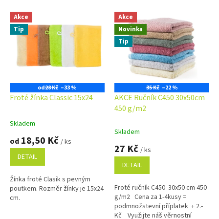
V
Akce
Akce
ý
Tip
Novinka
p
i
Tip
s
p
r
o
od
28 Kč
–33 %
35 Kč
–22 %
d
Froté žínka Classic 15x24
AKCE Ručník C450 30x50cm
u
450 g/m2
k
Skladem
Průměrné
t
Skladem
hodnocení
18,50 Kč
ů
od
/ ks
produktu
27 Kč
/ ks
je
DETAIL
5,0
DETAIL
z
Žínka froté Clasik s pevným
5
Froté ručník C450 30x50 cm 450
poutkem. Rozměr žínky je 15x24
hvězdiček.
g/m2 Cena za 1-4kusy =
cm.
podmnožstevní příplatek + 2.-
Kč Využijte náš věrnostní