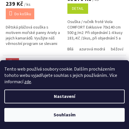
produktu
239 Kč
/ ks
je
DETAIL
5,0
Do košíku
z
Osuška / ručník froté Viola
5
Dětská plážová osuška s
COMFORT Exklusive 70x140 cm
hvězdiček.
motivem mořské panny Ariely a
500 g/m2 Při objednání 1-4 kusy
jejich kamarádů. Využijte náš
183,-Kč /1kus, při objednání 5 a
věrnostní program se slevami
více kusů 175,-Kč /1kus Bílá,
již na první objednávku.
krémová, béžová a...
Bílá
azurová modrá
béžová
Věrnostní program
Akce
Tento web používá soubory cookie. Dalším procházením
Tip
tohoto webu vyjadřujete souhlas s jejich používáním.. Více
Výprodej
informací
zde
.
Věrnostní porgram: Již od první objednávky s registrací automaticky
Nastavení
nastavená Věrnostní sleva 3% - 10% na Všechny Vaše další nákupy. Čím
359 Kč
–33 %
32 Kč
–37 %
víc nakoupíte, tím větší slevu můžete získat. Vaše objednávky se sčítají.
AKCE Osuška Minnie Pink
Ručník Sofie černá 30x30 cm
Využít můžete i "Slevové kody" nebo DOPRAVU ZDARMA. Přejeme
příjemný nákup u nás Jana Kotasová Komárková a kolektiv pracovníků
Souhlasím
Bow 02
mini
Eshop JANA
Skladem
Skladem