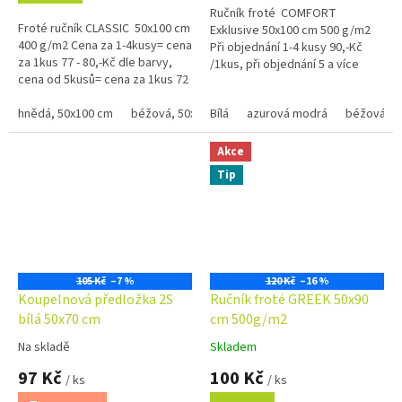
Ručník froté COMFORT
5
Froté ručník CLASSIC 50x100 cm
Exklusive 50x100 cm 500 g/m2
hvězdiček.
400 g/m2 Cena za 1-4kusy= cena
Při objednání 1-4 kusy 90,-Kč
za 1kus 77 - 80,-Kč dle barvy,
/1kus, při objednání 5 a více
cena od 5kusů= cena za 1kus 72
kusů 85,-Kč /1kus Bílá, krémová,
- 75,-Kč dle barvy Bílá, krémová,
béžová a...
béžová a...
hnědá, 50x100 cm
béžová, 50x100 xm
Bílá
azurová modrá
černá, 50x100 cm
béžová
červená
Akce
Tip
105 Kč
–7 %
120 Kč
–16 %
Koupelnová předložka 2S
Ručník froté GREEK 50x90
bílá 50x70 cm
cm 500g/m2
Na skladě
Skladem
Průměrné
Průměrné
hodnocení
hodnocení
97 Kč
100 Kč
/ ks
/ ks
produktu
produktu
je
je