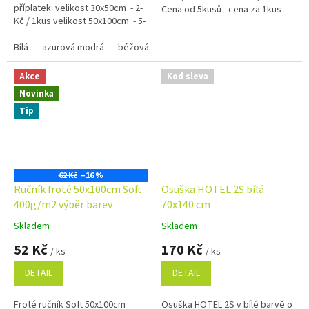
příplatek: velikost 30x50cm - 2-
Cena od 5kusů= cena za 1kus
Kč / 1kus velikost 50x100cm - 5-
30,-Kč
Kč / 1kus...
Bílá
azurová modrá
béžová
černá
červená
hnědá 1420
Akce
Kod sleva
Novinka
Tip
62 Kč
–16 %
Ručník froté 50x100cm Soft
Osuška HOTEL 2S bílá
400g/m2 výběr barev
70x140 cm
Skladem
Skladem
Průměrné
Průměrné
hodnocení
hodnocení
52 Kč
170 Kč
/ ks
/ ks
produktu
produktu
je
je
DETAIL
DETAIL
4,9
5,0
z
z
Froté ručník Soft 50x100cm
Osuška HOTEL 2S v bílé barvě o
5
5