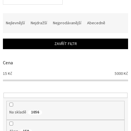
Ř
a
Nejlevnější
Nejdražší
Nejprodávanější
Abecedně
z
e
n
ZAVŘÍT FILTR
í
p
r
Cena
o
d
15
Kč
5000
Kč
u
k
t
ů
Na skladě
1056