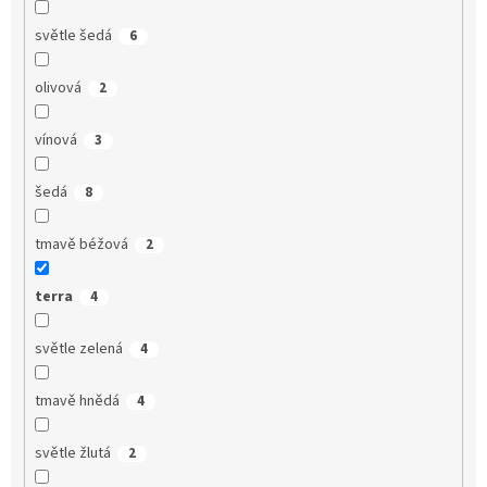
světle šedá
6
olivová
2
vínová
3
šedá
8
tmavě béžová
2
terra
4
světle zelená
4
tmavě hnědá
4
světle žlutá
2