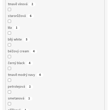
tmavě vínová
2
starorůžová
6
lila
1
bílý white
5
béžový cream
4
černý black
4
tmavě modrý navy
4
petrolejová
2
smetanová
1