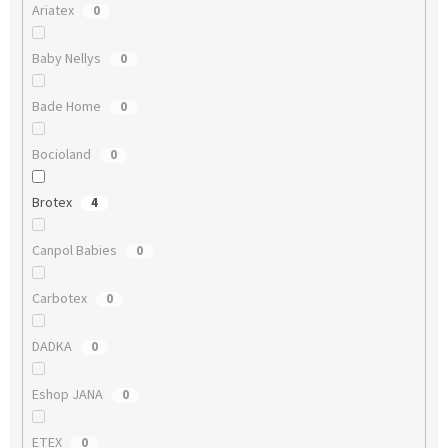
Ariatex
0
Baby Nellys
0
Bade Home
0
Bocioland
0
Brotex
4
Canpol Babies
0
Carbotex
0
DADKA
0
Eshop JANA
0
ETEX
0