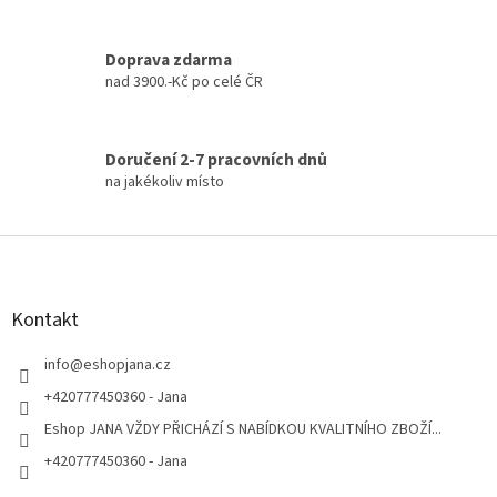
u
Doprava zdarma
nad 3900.-Kč po celé ČR
Doručení 2-7 pracovních dnů
na jakékoliv místo
Z
á
p
a
Kontakt
t
í
info
@
eshopjana.cz
+420777450360 - Jana
Eshop JANA VŽDY PŘICHÁZÍ S NABÍDKOU KVALITNÍHO ZBOŽÍ...
+420777450360 - Jana