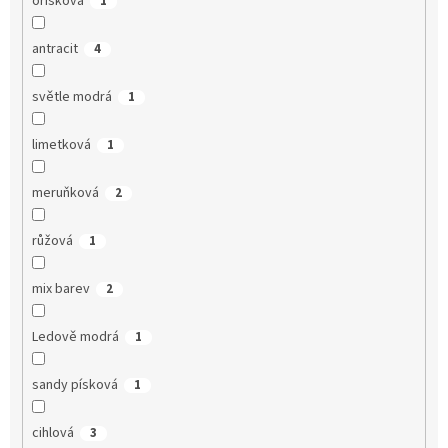
oříšková
1
antracit
4
světle modrá
1
limetková
1
meruňková
2
růžová
1
mix barev
2
Ledově modrá
1
sandy písková
1
cihlová
3