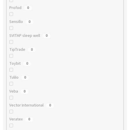
Profod
0
Sensillo
0
SVITAP sleep well
0
TipTrade
0
Toybit
0
Tulilo
0
Veba
0
Vector International
0
Veratex
0