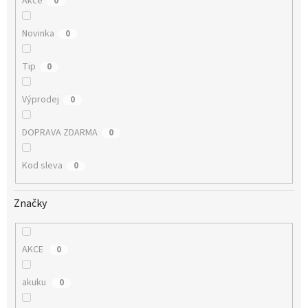
Akce
0
Novinka
0
Tip
0
Výprodej
0
DOPRAVA ZDARMA
0
Kod sleva
0
Značky
AKCE
0
akuku
0