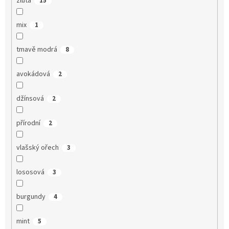
žlutá
15
mix
1
tmavě modrá
8
avokádová
2
džínsová
2
přírodní
2
vlašský ořech
3
lososová
3
burgundy
4
mint
5