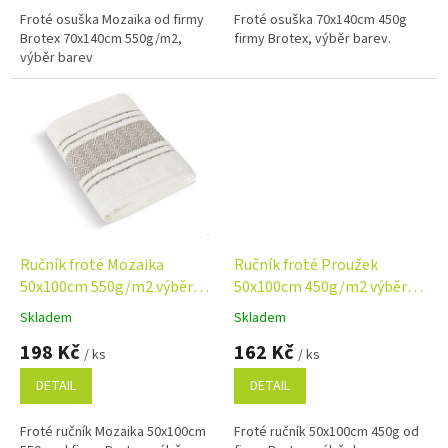
z
z
Froté osuška Mozaika od firmy
Froté osuška 70x140cm 450g
5
5
Brotex 70x140cm 550g/m2,
firmy Brotex, výběr barev.
hvězdiček.
hvězdiček.
výběr barev
Ručník froté Mozaika
Ručník froté Proužek
50x100cm 550g/m2 výběr
50x100cm 450g/m2 výběr
barev
barev
Skladem
Skladem
Průměrné
Průměrné
hodnocení
hodnocení
198 Kč
162 Kč
/ ks
/ ks
produktu
produktu
je
je
DETAIL
DETAIL
4,8
5,0
z
z
Froté ručník Mozaika 50x100cm
Froté ručník 50x100cm 450g od
5
5