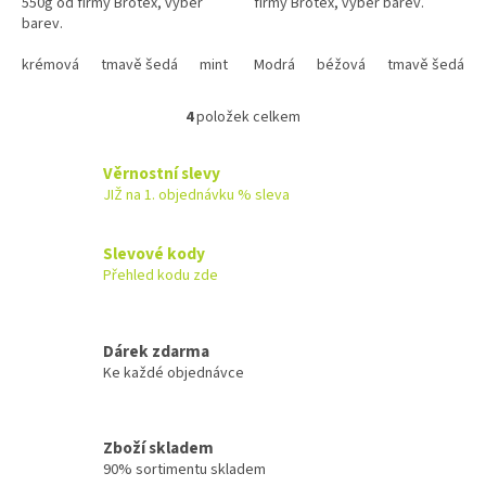
550g od firmy Brotex, výběr
firmy Brotex, výběr barev.
hvězdiček.
hvězdiček.
barev.
krémová
tmavě šedá
mint
terra
Modrá
starorůžová
béžová
tmavě šedá
4
položek celkem
O
v
l
Věrnostní slevy
á
JIŽ na 1. objednávku % sleva
d
a
c
Slevové kody
í
Přehled kodu zde
p
r
v
k
Dárek zdarma
y
Ke každé objednávce
v
ý
p
Zboží skladem
i
90% sortimentu skladem
s