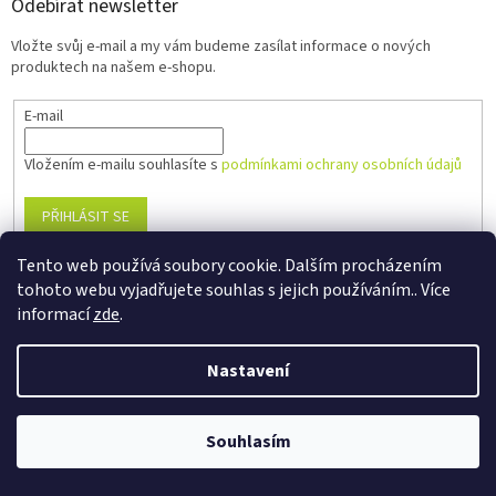
Odebírat newsletter
Vložte svůj e-mail a my vám budeme zasílat informace o nových
produktech na našem e-shopu.
E-mail
Vložením e-mailu souhlasíte s
podmínkami ochrany osobních údajů
PŘIHLÁSIT SE
Tento web používá soubory cookie. Dalším procházením
tohoto webu vyjadřujete souhlas s jejich používáním.. Více
informací
zde
.
Věrnostní porgram: Již od první objednávky s registrací automaticky
Nastavení
nastavená Věrnostní sleva 3% - 10% na Všechny Vaše další nákupy. Čím
víc nakoupíte, tím větší slevu můžete získat. Vaše objednávky se sčítají.
Využít můžete i "Slevové kody" nebo DOPRAVU ZDARMA. Přejeme
příjemný nákup u nás Jana Kotasová Komárková a kolektiv pracovníků
Souhlasím
Eshop JANA