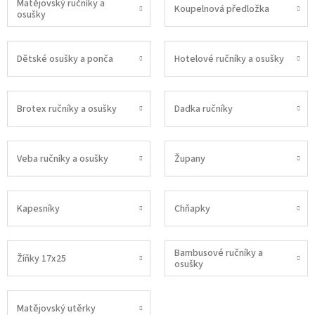
Matějovský ručníky a
Koupelnová předložka
osušky
Dětské osušky a ponča
Hotelové ručníky a osušky
Brotex ručníky a osušky
Dadka ručníky
Veba ručníky a osušky
Župany
Kapesníky
Chňapky
Bambusové ručníky a
Žíňky 17x25
osušky
Matějovský utěrky