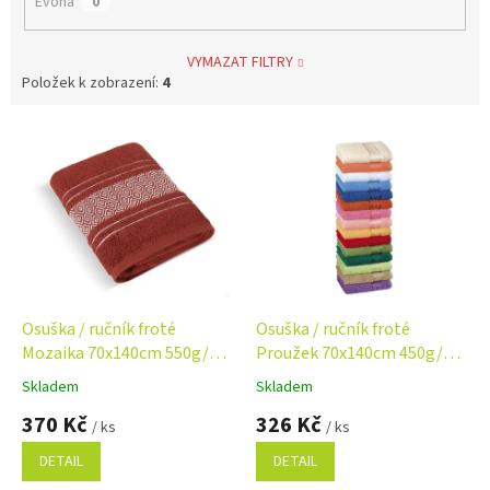
Evona
0
VYMAZAT FILTRY
Položek k zobrazení:
4
V
ý
p
i
s
p
r
o
d
Osuška / ručník froté
Osuška / ručník froté
u
Mozaika 70x140cm 550g/m2
Proužek 70x140cm 450g/m2
k
výběr barev
výběr barev
Skladem
Skladem
Průměrné
Průměrné
t
hodnocení
hodnocení
370 Kč
326 Kč
ů
/ ks
/ ks
produktu
produktu
je
je
DETAIL
DETAIL
5,0
4,8