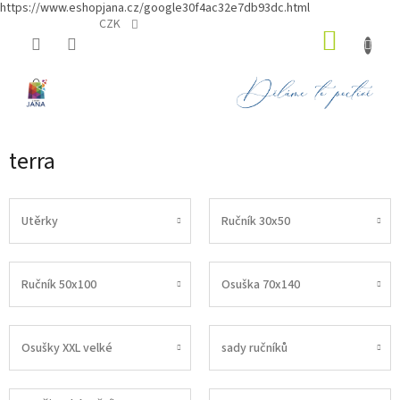
https://www.eshopjana.cz/google30f4ac32e7db93dc.html
Přejít
CZK
NÁKUP
na
obsah
KOŠÍK
terra
Utěrky
Ručník 30x50
Ručník 50x100
Osuška 70x140
Osušky XXL velké
sady ručníků